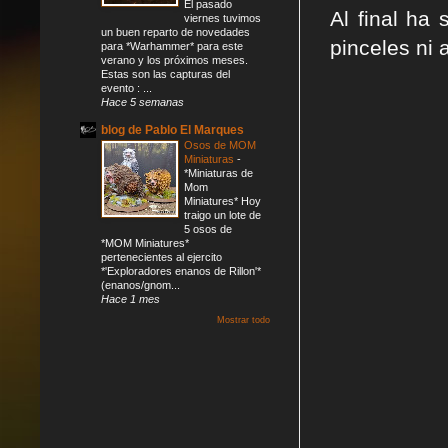
El pasado
Al final ha
viernes tuvimos
un buen reparto de novedades
pinceles ni 
para *Warhammer* para este
verano y los próximos meses.
Estas son las capturas del
evento : ...
Hace 5 semanas
blog de Pablo El Marques
Osos de MOM
Miniaturas
-
*Miniaturas de
Mom
Miniatures* Hoy
traigo un lote de
5 osos de
*MOM Miniatures*
pertenecientes al ejercito
*'Exploradores enanos de Rillon'*
(enanos/gnom...
Hace 1 mes
Mostrar todo