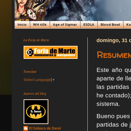
Inicio
WH 40k
Age of Sigmar
ESDLA
Blood Bowl
K
La Forja de Marte
domingo, 31 
Resumen
Este año q
Translate
aparte de ll
Select Language
▼
las partida
Autores del blog
he contado)
sistema.
Bueno pues c
partidas de 
El Sobaco de Darel