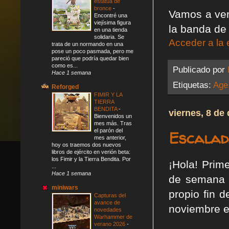
estatua de
bronce
-
Vamos a ver
Encontré una
viejísima figura
la banda de
en una tienda
solidaria. Se
Acceder a la 
trata de un normando en una
pose un poco pasmada, pero me
pareció que podría quedar bien
como es...
Publicado por
Hace 1 semana
Etiquetas:
Age
Reforged
FIMIR Y LA
TIERRA
BENDITA
-
viernes, 8 de
Bienvenidos un
mes más. Tras
el parón del
Escalada
mes anterior,
hoy os traemos dos nuevos
libros de ejército en verión beta:
los Fimir y la Tierra Bendita. Por
¡Hola! Prim
...
Hace 1 semana
de semana c
miniwars
propio fin 
Capturas del
avance de
noviembre e
novedades
Warhammer de
verano 2026
-