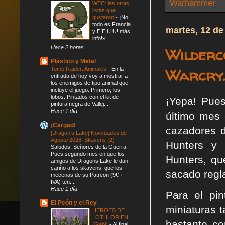
Warhammer
WTC: las otras
listas que
gustaron
-
¡No
todo es Francia
martes, 12 de
y E.E.U.U! más
info!»
Hace 2 horas
Wilderc
Plástico y Metal
Warcry.
Tomb Raider: Animales
-
En la
entrada de hoy voy a mostrar a
los enemigos de tipo animal que
incluye el juego. Primero, los
lobos. Pintados con el kit de
¡Yepa! Pues
pintura negra de Vallej...
Hace 1 día
último me
¡Cargad!
cazadores d
[Dragon’s Lake] Novedades de
Agosto 2026: Skavens (2)
-
Hunters y
Saludos, Señores de la Guerra.
Pues segundo mes en que los
Hunters, qu
amigos de Dragons Lake le dan
cariño a los skavens, que los
sacado regl
mecenas de su Patreon (9€ +
IVA) ten...
Hace 1 día
Para el pi
El Peón y el Rey
miniaturas 
HÉROES DE
LOTHLORIEN
bastante co
(Gabi)
-
Al final