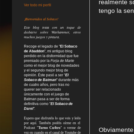
realmente so
Ver todo mi perfil
tengo la se
¡Bienvenidos al Sobaco!
Este blog trata
con un toque de
desbarre
sobre Warhammer, otros
muchos juegos y pintura.
Recoge el legado de "
El Sobaco
de Abaddon
", mi antiguo blog
perdido en la disformidad
que fue
premiado por la
Forja de Marte
como el mejor blog de novedades
y el segundo mejor blog de
opinión. Éste pasó a ser "
El
Sobaco de Batman
" durante más
de cuatro años, pero tras no
querer ser relacionado
únicamente con el juego de
Batman pasa a ser de forma
definitiva como
"
El Sobaco de
Darel
".
Espero que disfrutéis lo que
veis
y
leéis
por aquí. También podéis oírme en el
Podcast "
Turno Cu4tro
" o verme de
Obviamente 
vez en cuando en el canal de Youtube de