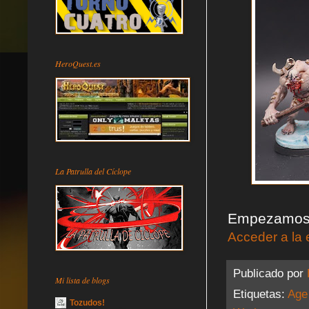
HeroQuest.es
La Patrulla del Cíclope
Empezamos po
Acceder a la 
Publicado por
Mi lista de blogs
Etiquetas:
Age
Tozudos!