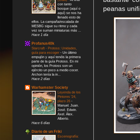
con tanto
peanas unif
bosque (aquí o
aquí) se nos ha
llenado esto de
elfos. La campaña/escalada de
MESBG sigue su ritmo y cada
vez se suman miniaturas más ...
Hace 1 día
Profanus40k
Starcraft - Protoss: Unidades,
guía para escoger
-
Un último
empujón y aquí tenéis la primera
parte de la guía Protoss. En mi
opinión, los Protoss son un
ejército un poco a medio cocer.
Archon tenía la in...
Hace 2 días
Warhamster Society
Leyenda de los
Pintores '24,
plazo 26
-
Manuel. Juan.
José. Edwin.
Axel. Álex.
Alberto.
Hace 6 días
Diario de un Friki
Escenografía: