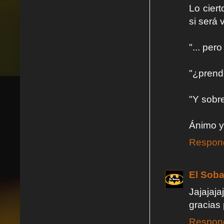
Lo cier
si será
"... per
"¿prend
"Y sobr
Ánimo y
Respon
El Soba
Jajajaj
gracias
Respon