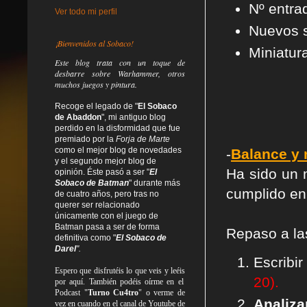
Nº entra
Ver todo mi perfil
Nuevos s
¡Bienvenidos al Sobaco!
Miniatura
Este blog trata
con un toque de
desbarre
sobre Warhammer, otros
muchos juegos y pintura.
Recoge el legado de "
El Sobaco
de Abaddon
", mi antiguo blog
perdido en la disformidad
que fue
premiado por la
Forja de Marte
como el mejor blog de novedades
-
Balance y 
y el segundo mejor blog de
Ha sido un 
opinión. Éste pasó a ser "
El
Sobaco de Batman
" durante más
cumplido en 
de cuatro años, pero tras no
querer ser relacionado
únicamente con el juego de
Batman pasa a ser de forma
Repaso a l
definitiva como
"
El Sobaco de
Darel
".
Escribi
Espero que disfrutéis lo que
veis
y
leéis
20).
por aquí. También podéis oírme en el
Podcast "
Turno Cu4tro
" o verme de
Anal
vez en cuando en el canal de Youtube de