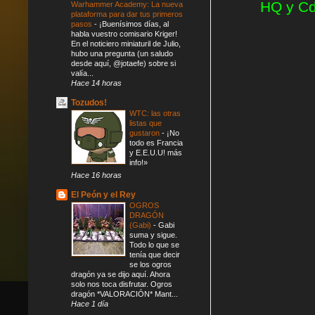
HQ y Cd
Warhammer Academy: La nueva
plataforma para dar tus primeros
pasos
-
¡Buenísimos días, al
habla vuestro comisario Kriger!
En el noticiero miniaturil de Julio,
hubo una pregunta (un saludo
desde aquí, @jotaefe) sobre si
valía...
Hace 14 horas
Tozudos!
WTC: las otras
listas que
gustaron
-
¡No
todo es Francia
y E.E.U.U! más
info!»
Hace 16 horas
El Peón y el Rey
OGROS
DRAGÓN
(Gabi)
-
Gabi
suma y sigue.
Todo lo que se
tenía que decir
se los ogros
dragón ya se dijo aquí. Ahora
solo nos toca disfrutar. Ogros
dragón *VALORACIÓN* Mant...
Hace 1 día