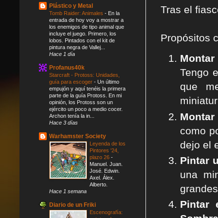
Plástico y Metal
Tras el fias
Tomb Raider: Animales
-
En la
entrada de hoy voy a mostrar a
los enemigos de tipo animal que
incluye el juego. Primero, los
Propósitos 
lobos. Pintados con el kit de
pintura negra de Vallej...
Hace 1 día
Montar
Profanus40k
Tengo e
Starcraft - Protoss: Unidades,
guía para escoger
-
Un último
que me
empujón y aquí tenéis la primera
parte de la guía Protoss. En mi
miniatur
opinión, los Protoss son un
ejército un poco a medio cocer.
Montar 
Archon tenía la in...
Hace 3 días
como p
Warhamster Society
dejo el 
Leyenda de los
Pintores '24,
plazo 26
-
Pintar 
Manuel. Juan.
José. Edwin.
una min
Axel. Álex.
Alberto.
grandes
Hace 1 semana
Pintar
Diario de un Friki
Escenografía: