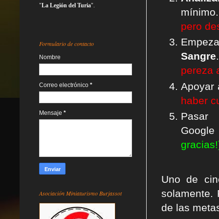
"
La Legión del Turia
".
mínimo
pero de
Empe
Formulario de contacto
Sangre
Nombre
pereza 
Apoyar
Correo electrónico
*
haber cu
Mensaje
*
Pasar
Googl
gracias!
Uno de cin
solamente. 
Asociación Miniaturismo Burjassot
de las meta