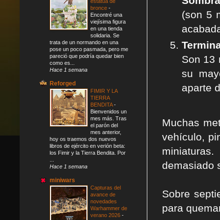
Sombra
estatua de
bronce
-
(son 5 
Encontré una
viejísima figura
acabada
en una tienda
solidaria. Se
Termina
trata de un normando en una
pose un poco pasmada, pero me
pareció que podría quedar bien
Son 13 
como es...
Hace 1 semana
su mayo
Reforged
aparte 
FIMIR Y LA
TIERRA
BENDITA
-
Bienvenidos un
mes más. Tras
Muchas meta
el parón del
mes anterior,
vehículo, pi
hoy os traemos dos nuevos
libros de ejército en verión beta:
miniaturas
los Fimir y la Tierra Bendita. Por
...
demasiado s
Hace 1 semana
miniwars
Capturas del
Sobre septi
avance de
novedades
para quema
Warhammer de
verano 2026
-