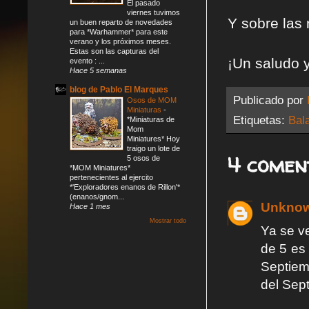
El pasado
viernes tuvimos
Y sobre las
un buen reparto de novedades
para *Warhammer* para este
verano y los próximos meses.
Estas son las capturas del
¡Un saludo y
evento : ...
Hace 5 semanas
blog de Pablo El Marques
Publicado por
Osos de MOM
Miniaturas
-
Etiquetas:
Bal
*Miniaturas de
Mom
Miniatures* Hoy
traigo un lote de
4 comen
5 osos de
*MOM Miniatures*
pertenecientes al ejercito
*'Exploradores enanos de Rillon'*
(enanos/gnom...
Unkno
Hace 1 mes
Mostrar todo
Ya se ve
de 5 es
Septiem
del Sep