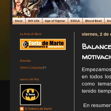
Inicio
WH 40k
Age of Sigmar
ESDLA
Blood Bowl
K
La Forja de Marte
viernes, 2 de
Balance
motivac
Translate
Select Language
▼
Empezamos 
en todos los
Autores del blog
como temas
tenido tiemp
En resumen
El Sobaco de Darel