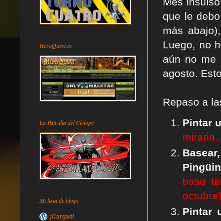
Mes insulso
que le debo
más abajo),
Luego, no h
HeroQuest.es
aún no me h
agosto. Est
Repaso a l
Pintar 
La Patrulla del Cíclope
mirarla..
Base
Pingüi
base te
octubre)
Mi lista de blogs
Pintar 
¡Cargad!