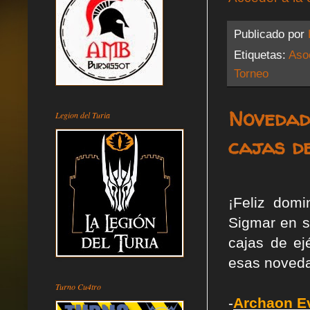
Publicado por
Etiquetas:
Aso
Torneo
Novedad
Legion del Turia
cajas de
¡Feliz dom
Sigmar en s
cajas de ej
esas noveda
Turno Cu4tro
-
Archaon E