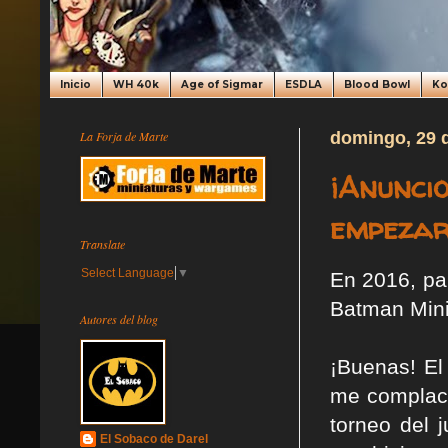
Inicio
WH 40k
Age of Sigmar
ESDLA
Blood Bowl
K
La Forja de Marte
domingo, 29 
¡Anunci
empezar
Translate
Select Language
▼
En 2016, pa
Batman Min
Autores del blog
¡Buenas! El
me complace
torneo del 
El Sobaco de Darel