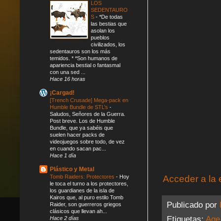
LOS
SEDENTAURO
S
-
*De todas
las bestias que
asolan los
pueblos
civilizados, los
sedentauros son los más
temidos. * *Son humanos de
apariencia bestial o fantasmal
con una sed ...
Hace 16 horas
¡Cargad!
[Trench Crusade] Mega-pack en
Humble Bundle de STL’s
-
Saludos, Señores de la Guerra.
Post breve. Los de Humble
Bundle, que ya sabéis que
suelen hacer packs de
videojuegos sobre todo, de vez
en cuando sacan pac...
Hace 1 día
Plástico y Metal
Acceder a la 
Tomb Raiders: Protectores
-
Hoy
le toca el turno a los protectores,
los guardianes de la isla de
Kairos que, al puro estilo Tomb
Publicado por
Raider, son guerreros griegos
clásicos que llevan ah...
Etiquetas:
Age
Hace 2 días