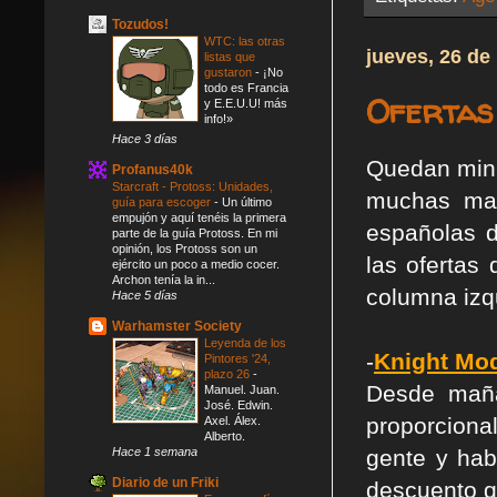
Tozudos!
WTC: las otras
jueves, 26 de
listas que
gustaron
-
¡No
todo es Francia
Ofertas
y E.E.U.U! más
info!»
Hace 3 días
Quedan minu
Profanus40k
Starcraft - Protoss: Unidades,
muchas mar
guía para escoger
-
Un último
empujón y aquí tenéis la primera
españolas d
parte de la guía Protoss. En mi
opinión, los Protoss son un
las ofertas
ejército un poco a medio cocer.
Archon tenía la in...
columna izq
Hace 5 días
Warhamster Society
Leyenda de los
-
Knight Mo
Pintores '24,
plazo 26
-
Desde maña
Manuel. Juan.
José. Edwin.
proporcional
Axel. Álex.
Alberto.
Hace 1 semana
gente y ha
Diario de un Friki
descuento qu