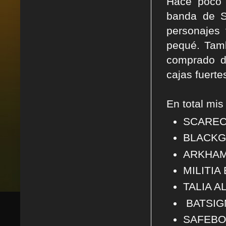
Hace poco 
banda de S
personajes 
pequé. Tam
comprado do
cajas fuerte
En total mi
SCAREC
BLACKG
ARKHAM
MILITIA
TALIA A
BATSIG
SAFEBO