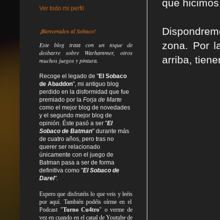
que hicimos
Ver todo mi perfil
Dispondrem
¡Bienvenidos al Sobaco!
zona. Por l
Este blog trata
con un toque de
desbarre
sobre Warhammer, otros
arriba, tien
muchos juegos y pintura.
Recoge el legado de "
El Sobaco
de Abaddon
", mi antiguo blog
perdido en la disformidad
que fue
premiado por la
Forja de Marte
como el mejor blog de novedades
y el segundo mejor blog de
opinión. Éste pasó a ser "
El
Sobaco de Batman
" durante más
de cuatro años, pero tras no
querer ser relacionado
únicamente con el juego de
Batman pasa a ser de forma
definitiva como
"
El Sobaco de
Darel
".
Espero que disfrutéis lo que
veis
y
leéis
por aquí. También podéis oírme en el
Podcast "
Turno Cu4tro
" o verme de
vez en cuando en el canal de Youtube de