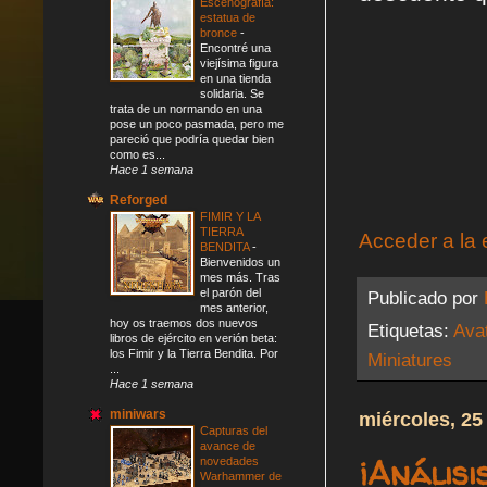
Escenografía:
estatua de
bronce
-
Encontré una
viejísima figura
en una tienda
solidaria. Se
trata de un normando en una
pose un poco pasmada, pero me
pareció que podría quedar bien
como es...
Hace 1 semana
Reforged
FIMIR Y LA
TIERRA
Acceder a la 
BENDITA
-
Bienvenidos un
mes más. Tras
el parón del
Publicado por
mes anterior,
hoy os traemos dos nuevos
Etiquetas:
Ava
libros de ejército en verión beta:
los Fimir y la Tierra Bendita. Por
Miniatures
...
Hace 1 semana
miniwars
miércoles, 25
Capturas del
avance de
¡Anális
novedades
Warhammer de