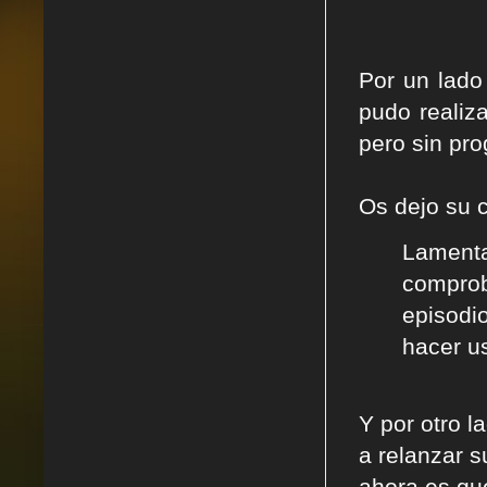
Por un lado
pudo realiz
pero sin pro
Os dejo su 
Lamenta
comprob
episodi
hacer us
Y por otro l
a relanzar s
ahora es qu