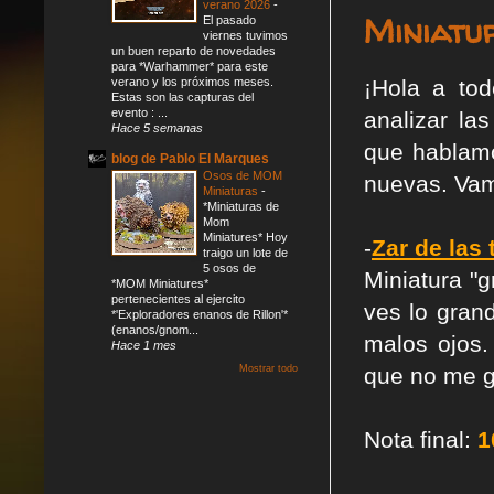
verano 2026
-
Miniatu
El pasado
viernes tuvimos
un buen reparto de novedades
para *Warhammer* para este
verano y los próximos meses.
¡Hola a tod
Estas son las capturas del
evento : ...
analizar la
Hace 5 semanas
que hablam
blog de Pablo El Marques
Osos de MOM
nuevas. Vam
Miniaturas
-
*Miniaturas de
Mom
Miniatures* Hoy
-
Zar de las 
traigo un lote de
5 osos de
Miniatura "
*MOM Miniatures*
pertenecientes al ejercito
ves lo grand
*'Exploradores enanos de Rillon'*
(enanos/gnom...
malos ojos.
Hace 1 mes
Mostrar todo
que no me g
Nota final:
1