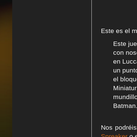
Este es el 
Este ju
con nos
en Lucc
un punt
el bloq
Miniatur
mundill
Batman.
Nos podréis
Spreaker
o e