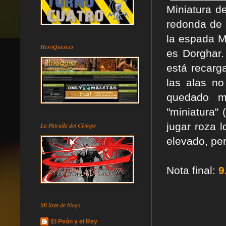
Miniatura d
redonda de 
la espada M
HeroQuest.es
es Dorghar.
está recarg
las alas n
quedado m
"miniatura"
jugar roza 
La Patrulla del Cíclope
elevado, pe
Nota final:
9
Mi lista de blogs
El Peón y el Rey