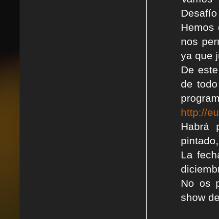
Desafío
Hemos d
nos perm
ya que 
De este
de todo
pr
http://
Habrá 
pintado,
La fech
diciemb
No os p
show de