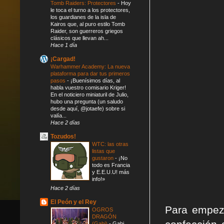
Tomb Raiders: Protectores
-
Hoy
le toca el turno a los protectores,
los guardianes de la isla de
Kairos que, al puro estilo Tomb
Raider, son guerreros griegos
clásicos que llevan ah...
Hace 1 día
¡Cargad!
Warhammer Academy: La nueva
plataforma para dar tus primeros
pasos
-
¡Buenísimos días, al
habla vuestro comisario Kriger!
En el noticiero miniaturil de Julio,
hubo una pregunta (un saludo
desde aquí, @jotaefe) sobre si
valía...
Hace 2 días
Tozudos!
WTC: las otras
listas que
gustaron
-
¡No
todo es Francia
y E.E.U.U! más
info!»
Hace 2 días
El Peón y el Rey
Para empeza
OGROS
DRAGÓN
(Gabi)
-
Gabi