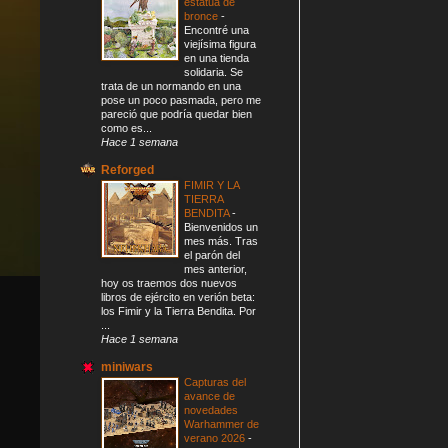
estatua de
bronce
-
Encontré una
viejísima figura
en una tienda
solidaria. Se
trata de un normando en una
pose un poco pasmada, pero me
pareció que podría quedar bien
como es...
Hace 1 semana
Reforged
FIMIR Y LA
TIERRA
BENDITA
-
Bienvenidos un
mes más. Tras
el parón del
mes anterior,
hoy os traemos dos nuevos
libros de ejército en verión beta:
los Fimir y la Tierra Bendita. Por
...
Hace 1 semana
miniwars
Capturas del
avance de
novedades
Warhammer de
verano 2026
-