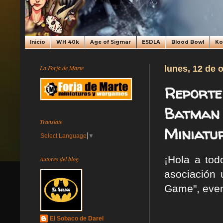
Inicio
WH 40k
Age of Sigmar
ESDLA
Blood Bowl
K
La Forja de Marte
lunes, 12 de 
Reporte 
Batman 
Translate
Miniatu
Select Language
▼
¡Hola a tod
Autores del blog
asociación 
Game", eve
El Sobaco de Darel