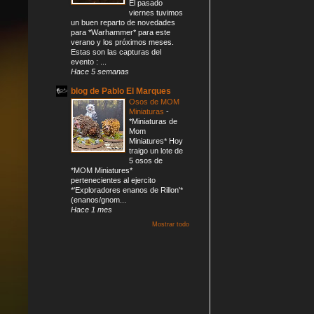
El pasado
viernes tuvimos
un buen reparto de novedades
para *Warhammer* para este
verano y los próximos meses.
Estas son las capturas del
evento : ...
Hace 5 semanas
blog de Pablo El Marques
Osos de MOM
Miniaturas
-
*Miniaturas de
Mom
Miniatures* Hoy
traigo un lote de
5 osos de
*MOM Miniatures*
pertenecientes al ejercito
*'Exploradores enanos de Rillon'*
(enanos/gnom...
Hace 1 mes
Mostrar todo