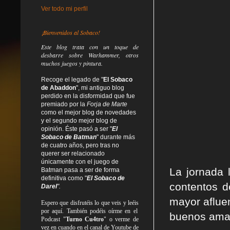
Ver todo mi perfil
¡Bienvenidos al Sobaco!
Este blog trata
con un toque de
desbarre
sobre Warhammer, otros
muchos juegos y pintura.
Recoge el legado de "
El Sobaco
de Abaddon
", mi antiguo blog
perdido en la disformidad
que fue
premiado por la
Forja de Marte
como el mejor blog de novedades
y el segundo mejor blog de
opinión. Éste pasó a ser "
El
Sobaco de Batman
" durante más
de cuatro años, pero tras no
querer ser relacionado
únicamente con el juego de
La jornada
Batman pasa a ser de forma
definitiva como
"
El Sobaco de
contentos de
Darel
".
mayor aflue
Espero que disfrutéis lo que
veis
y
leéis
por aquí. También podéis oírme en el
buenos aman
Podcast "
Turno Cu4tro
" o verme de
vez en cuando en el canal de Youtube de