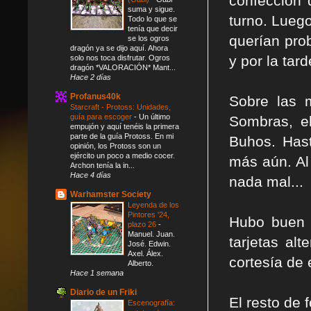
confección 
suma y sigue.
turno. Lueg
Todo lo que se
tenía que decir
querían pro
se los ogros
dragón ya se dijo aquí. Ahora
y por la tar
solo nos toca disfrutar. Ogros
dragón *VALORACIÓN* Mant...
Hace 2 días
Profanus40k
Sobre las 
Starcraft - Protoss: Unidades,
guía para escoger
-
Un último
Sombras, el
empujón y aquí tenéis la primera
parte de la guía Protoss. En mi
Buhos. Hast
opinión, los Protoss son un
ejército un poco a medio cocer.
más aún. Al 
Archon tenía la in...
Hace 4 días
nada mal...
Warhamster Society
Leyenda de los
Pintores '24,
Hubo buen a
plazo 26
-
Manuel. Juan.
tarjetas al
José. Edwin.
Axel. Álex.
cortesía de 
Alberto.
Hace 1 semana
Diario de un Friki
El resto de 
Escenografía: