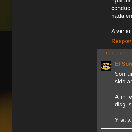
"quitan
conduci
nada em
A ver si
Respon
Respuestas
El So
Son u
sido a
A mi 
disgus
Y si, 