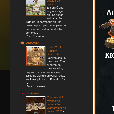
estatua de
bronce
-
Encontré una
viejísima figura
en una tienda
solidaria. Se
trata de un normando en una
pose un poco pasmada, pero me
pareció que podría quedar bien
como es...
Hace 1 semana
Reforged
FIMIR Y LA
TIERRA
BENDITA
-
Bienvenidos un
mes más. Tras
el parón del
mes anterior,
hoy os traemos dos nuevos
libros de ejército en verión beta:
los Fimir y la Tierra Bendita. Por
...
Hace 1 semana
miniwars
Capturas del
avance de
novedades
Warhammer de
verano 2026
-