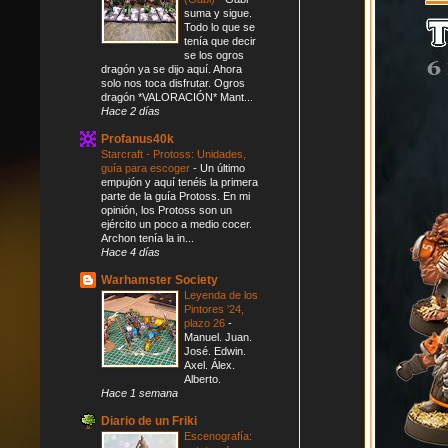
suma y sigue.
Todo lo que se
tenía que decir
se los ogros
dragón ya se dijo aquí. Ahora
solo nos toca disfrutar. Ogros
dragón *VALORACIÓN* Mant...
Hace 2 días
Profanus40k
Starcraft - Protoss: Unidades,
guía para escoger
-
Un último
empujón y aquí tenéis la primera
parte de la guía Protoss. En mi
opinión, los Protoss son un
ejército un poco a medio cocer.
Archon tenía la in...
Hace 4 días
Warhamster Society
Leyenda de los
Pintores '24,
plazo 26
-
Manuel. Juan.
José. Edwin.
Axel. Álex.
Alberto.
Hace 1 semana
Diario de un Friki
Escenografía: