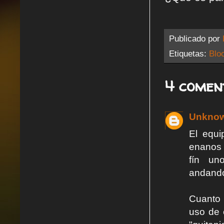
Publicado por
Etiquetas:
Blo
4 comen
Unkno
El equi
enanos d
fín un
andando
Cuanto 
uso de 