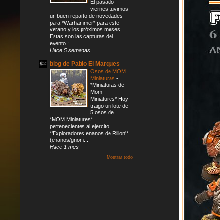
El pasado
viernes tuvimos
un buen reparto de novedades
para *Warhammer* para este
verano y los próximos meses.
Estas son las capturas del
evento : ...
Hace 5 semanas
blog de Pablo El Marques
Osos de MOM
Miniaturas
-
*Miniaturas de
Mom
Miniatures* Hoy
traigo un lote de
5 osos de
*MOM Miniatures*
pertenecientes al ejercito
*'Exploradores enanos de Rillon'*
(enanos/gnom...
Hace 1 mes
Mostrar todo