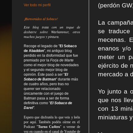
(perdón GW,
Ver todo mi perfil
¡Bienvenidos al Sobaco!
La campaña 
Este blog trata
con un toque de
se traduce
desbarre
sobre Warhammer, otros
muchos juegos y pintura.
mecenas. Es
Recoge el legado de "
El Sobaco
enanos y/o
de Abaddon
", mi antiguo blog
perdido en la disformidad
que fue
meter un pa
premiado por la
Forja de Marte
ejército de
como el mejor blog de novedades
y el segundo mejor blog de
mercado a d
opinión. Éste pasó a ser "
El
Sobaco de Batman
" durante más
de cuatro años, pero tras no
querer ser relacionado
Yo junto a 
únicamente con el juego de
Batman pasa a ser de forma
que nos lle
definitiva como
"
El Sobaco de
con 13 mini
Darel
".
miniaturas 
Espero que disfrutéis lo que
veis
y
leéis
por aquí. También podéis oírme en el
Podcast "
Turno Cu4tro
" o verme de
vez en cuando en el canal de Youtube de