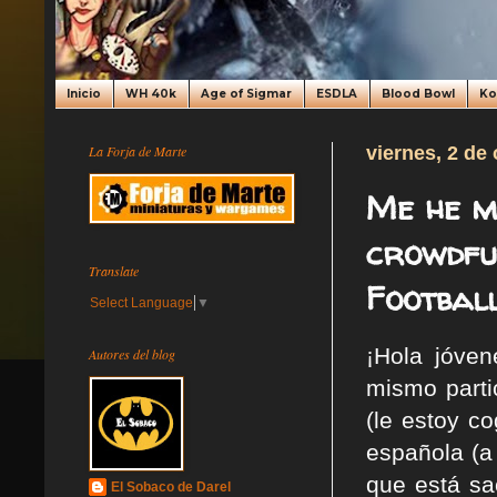
Inicio
WH 40k
Age of Sigmar
ESDLA
Blood Bowl
K
La Forja de Marte
viernes, 2 de
Me he m
crowdfu
Translate
Footbal
Select Language
▼
¡Hola jóven
Autores del blog
mismo parti
(le estoy c
española (a
que está s
El Sobaco de Darel