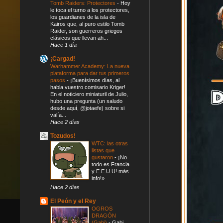
Tomb Raiders: Protectores
-
Hoy
le toca el turno a los protectores,
los guardianes de la isla de
Kairos que, al puro estilo Tomb
Raider, son guerreros griegos
clásicos que llevan ah...
Hace 1 día
¡Cargad!
Warhammer Academy: La nueva
plataforma para dar tus primeros
pasos
-
¡Buenísimos días, al
habla vuestro comisario Kriger!
En el noticiero miniaturil de Julio,
hubo una pregunta (un saludo
desde aquí, @jotaefe) sobre si
valía...
Hace 2 días
Tozudos!
WTC: las otras
listas que
gustaron
-
¡No
todo es Francia
y E.E.U.U! más
info!»
Hace 2 días
El Peón y el Rey
OGROS
DRAGÓN
(Gabi)
-
Gabi