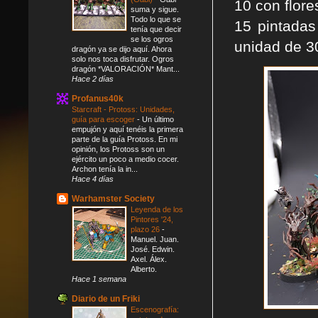
10 con flore
suma y sigue.
Todo lo que se
15 pintadas
tenía que decir
se los ogros
unidad de 30
dragón ya se dijo aquí. Ahora
solo nos toca disfrutar. Ogros
dragón *VALORACIÓN* Mant...
Hace 2 días
Profanus40k
Starcraft - Protoss: Unidades,
guía para escoger
-
Un último
empujón y aquí tenéis la primera
parte de la guía Protoss. En mi
opinión, los Protoss son un
ejército un poco a medio cocer.
Archon tenía la in...
Hace 4 días
Warhamster Society
Leyenda de los
Pintores '24,
plazo 26
-
Manuel. Juan.
José. Edwin.
Axel. Álex.
Alberto.
Hace 1 semana
Diario de un Friki
Escenografía: