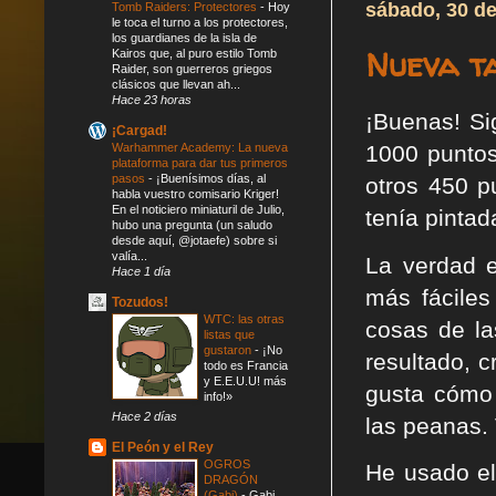
sábado, 30 de
Tomb Raiders: Protectores
-
Hoy
le toca el turno a los protectores,
los guardianes de la isla de
Nueva t
Kairos que, al puro estilo Tomb
Raider, son guerreros griegos
clásicos que llevan ah...
Hace 23 horas
¡Buenas! Si
¡Cargad!
Warhammer Academy: La nueva
1000 puntos
plataforma para dar tus primeros
pasos
-
¡Buenísimos días, al
otros 450 p
habla vuestro comisario Kriger!
En el noticiero miniaturil de Julio,
tenía pintad
hubo una pregunta (un saludo
desde aquí, @jotaefe) sobre si
valía...
La verdad 
Hace 1 día
más fáciles
Tozudos!
WTC: las otras
cosas de la
listas que
gustaron
-
¡No
resultado, 
todo es Francia
y E.E.U.U! más
gusta cómo 
info!»
Hace 2 días
las peanas.
El Peón y el Rey
OGROS
He usado el 
DRAGÓN
(Gabi)
-
Gabi