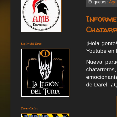
Etiquetas:
Age
Informe
Chatarr
¡Hola gente
Legion del Turia
Youtube en l
Nueva part
chatarreros
emocionante
de Darel. ¿Q
Turno Cu4tro