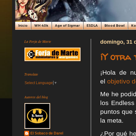
Inicio
WH 40k
Age of Sigmar
ESDLA
Blood Bowl
K
La Forja de Marte
domingo, 31 
¡Y otra 
¡Hola de nu
Translate
el
objetivo 
Select Language
▼
Me he podid
Autores del blog
los Endless
puntos que 
la meta.
¿Por qué he
El Sobaco de Darel