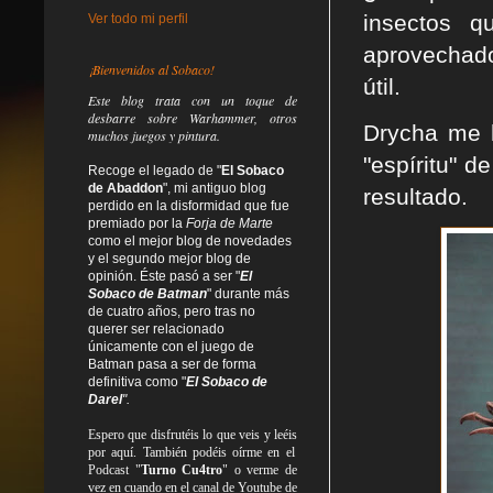
insectos q
Ver todo mi perfil
aprovechado
¡Bienvenidos al Sobaco!
útil.
Este blog trata
con un toque de
desbarre
sobre Warhammer, otros
Drycha me h
muchos juegos y pintura.
"espíritu" d
Recoge el legado de "
El Sobaco
de Abaddon
", mi antiguo blog
resultado.
perdido en la disformidad
que fue
premiado por la
Forja de Marte
como el mejor blog de novedades
y el segundo mejor blog de
opinión. Éste pasó a ser "
El
Sobaco de Batman
" durante más
de cuatro años, pero tras no
querer ser relacionado
únicamente con el juego de
Batman pasa a ser de forma
definitiva como
"
El Sobaco de
Darel
".
Espero que disfrutéis lo que
veis
y
leéis
por aquí. También podéis oírme en el
Podcast "
Turno Cu4tro
" o verme de
vez en cuando en el canal de Youtube de