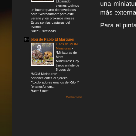
El pasado
una miniatu
viernes tuvimos
un buen reparto de novedades
más externa 
para *Warhammer* para este
verano y los próximos meses.
Estas son las capturas del
Para el pint
evento : ...
Hace 5 semanas
blog de Pablo El Marques
Osos de MOM
Miniaturas
-
*Miniaturas de
Mom
Miniatures* Hoy
traigo un lote de
5 osos de
*MOM Miniatures*
pertenecientes al ejercito
*'Exploradores enanos de Rillon'*
(enanos/gnom...
Hace 1 mes
Mostrar todo