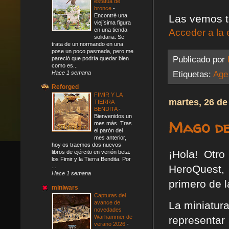
estatua de
bronce
-
Encontré una
Las vemos t
viejísima figura
en una tienda
Acceder a la 
solidaria. Se
trata de un normando en una
pose un poco pasmada, pero me
Publicado por
pareció que podría quedar bien
como es...
Etiquetas:
Age
Hace 1 semana
Reforged
FIMIR Y LA
martes, 26 de
TIERRA
BENDITA
-
Bienvenidos un
Mago de
mes más. Tras
el parón del
mes anterior,
hoy os traemos dos nuevos
¡Hola! Otr
libros de ejército en verión beta:
los Fimir y la Tierra Bendita. Por
HeroQuest, 
...
Hace 1 semana
primero de l
miniwars
Capturas del
La miniatur
avance de
novedades
Warhammer de
representar
verano 2026
-