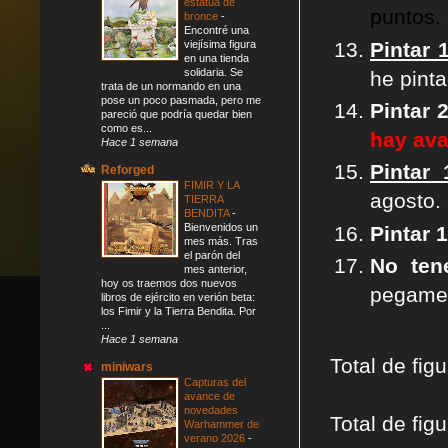
estatua de
puntos.
bronce
-
Encontré una
Pintar 
viejísima figura
en una tienda
solidaria. Se
he pint
trata de un normando en una
pose un poco pasmada, pero me
Pintar 
pareció que podría quedar bien
como es...
hay av
Hace 1 semana
Pintar
Reforged
FIMIR Y LA
agosto.
TIERRA
BENDITA
-
Bienvenidos un
Pintar 
mes más. Tras
el parón del
No ten
mes anterior,
hoy os traemos dos nuevos
pegame
libros de ejército en verión beta:
los Fimir y la Tierra Bendita. Por
...
Hace 1 semana
Total de fig
miniwars
Capturas del
avance de
novedades
Total de fi
Warhammer de
verano 2026
-