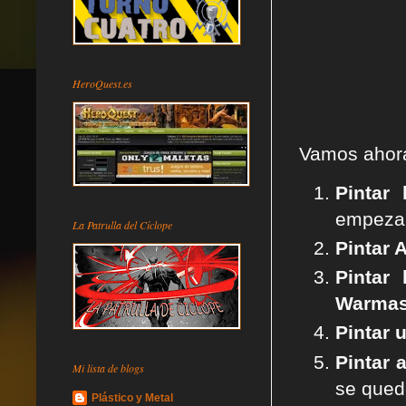
HeroQuest.es
Vamos ahor
Pintar
empezar
La Patrulla del Cíclope
Pintar 
Pintar
Warmas
Pintar 
Pintar 
Mi lista de blogs
se qued
Plástico y Metal