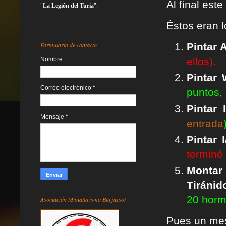
Al final est
"
La Legión del Turia
".
Éstos eran 
Formulario de contacto
Pintar 
Nombre
ellos).
Pintar 
Correo electrónico
*
puntos,
Pintar
Mensaje
*
entrada
Pintar
terminé 
Monta
Tiránid
20 horm
Asociación Miniaturismo Burjassot
Pues un mes 