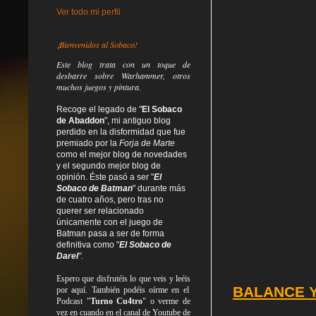
Ver todo mi perfil
¡Bienvenidos al Sobaco!
Este blog trata
con un toque de
desbarre
sobre Warhammer, otros
muchos juegos y pintura.
Recoge el legado de "
El Sobaco
de Abaddon
", mi antiguo blog
perdido en la disformidad
que fue
premiado por la
Forja de Marte
como el mejor blog de novedades
y el segundo mejor blog de
opinión. Éste pasó a ser "
El
Sobaco de Batman
" durante más
de cuatro años, pero tras no
querer ser relacionado
únicamente con el juego de
Batman pasa a ser de forma
definitiva como
"
El Sobaco de
Darel
".
Espero que disfrutéis lo que
veis
y
leéis
BALANCE Y
por aquí. También podéis oírme en el
Podcast "
Turno Cu4tro
" o verme de
vez en cuando en el canal de Youtube de