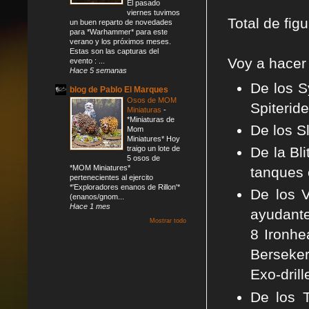
El pasado
viernes tuvimos
Total de fi
un buen reparto de novedades
para *Warhammer* para este
verano y los próximos meses.
Estas son las capturas del
Voy a hacer
evento : ...
Hace 5 semanas
De los S
blog de Pablo El Marques
Osos de MOM
Spiterid
Miniaturas
-
*Miniaturas de
De los S
Mom
Miniatures* Hoy
traigo un lote de
De la Bli
5 osos de
*MOM Miniatures*
tanques 
pertenecientes al ejercito
*'Exploradores enanos de Rillon'*
De los V
(enanos/gnom...
Hace 1 mes
ayudant
Mostrar todo
8
Ironhe
Berseker
Exo-drill
De los T