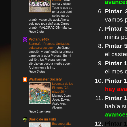
avance
suma y sigue.
Todo lo que se
Pintar
tenía que decir
se los ogros
vamos p
dragón ya se dijo aquí. Ahora
solo nos toca disfrutar. Ogros
P
intar
dragón *VALORACIÓN* Mant...
Hace 1 día
minis p
Profanus40k
Starcraft - Protoss: Unidades,
Pintar 
guía para escoger
-
Un último
empujón y aquí tenéis la primera
el caste
parte de la guía Protoss. En mi
opinión, los Protoss son un
Pintar 
ejército un poco a medio cocer.
Archon tenía la in...
el mes d
Hace 3 días
Pintar 
Warhamster Society
Leyenda de los
hay av
Pintores '24,
plazo 26
-
Manuel. Juan.
Pintar 
José. Edwin.
Axel. Álex.
había s
Alberto.
Hace 1 semana
avance
Diario de un Friki
Pintar 
Escenografía: