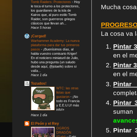
Tomb Raiders: Protectores
-
Hoy
Mucha cosa 
le toca el turno a los protectores,
los guardianes de la isla de
Kairos que, al puro estilo Tomb
Raider, son guerreros griegos
PROGRESO
clásicos que llevan ah...
Hace 5 horas
La cosa va l
¡Cargad!
Warhammer Academy: La nueva
Pintar 
plataforma para dar tus primeros
pasos
-
¡Buenísimos días, al
habla vuestro comisario Kriger!
en el m
En el noticiero miniaturil de Julio,
hubo una pregunta (un saludo
Pintar 
desde aquí, @jotaefe) sobre si
valía...
en el m
Hace 1 día
Pintar
Tozudos!
WTC: las otras
complet
listas que
gustaron
-
¡No
todo es Francia
Pintar 
y E.E.U.U! más
info!»
suma
Hace 1 día
avance
El Peón y el Rey
OGROS
Pintar
DRAGÓN
(Gabi)
-
Gabi