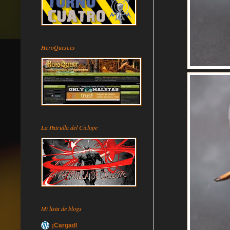
HeroQuest.es
La Patrulla del Cíclope
Mi lista de blogs
¡Cargad!