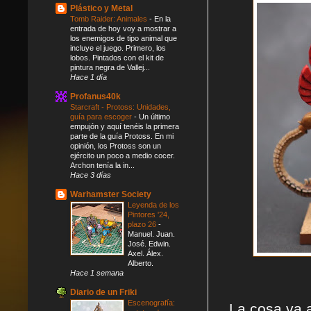
Plástico y Metal
Tomb Raider: Animales
-
En la
entrada de hoy voy a mostrar a
los enemigos de tipo animal que
incluye el juego. Primero, los
lobos. Pintados con el kit de
pintura negra de Vallej...
Hace 1 día
Profanus40k
Starcraft - Protoss: Unidades,
guía para escoger
-
Un último
empujón y aquí tenéis la primera
parte de la guía Protoss. En mi
opinión, los Protoss son un
ejército un poco a medio cocer.
Archon tenía la in...
Hace 3 días
Warhamster Society
Leyenda de los
Pintores '24,
plazo 26
-
Manuel. Juan.
José. Edwin.
Axel. Álex.
Alberto.
Hace 1 semana
Diario de un Friki
Escenografía:
La cosa va a