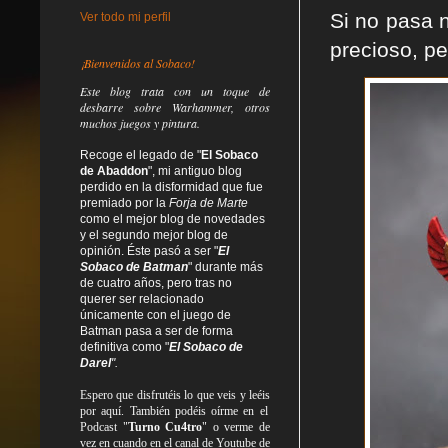
Si no pasa n
Ver todo mi perfil
precioso, pe
¡Bienvenidos al Sobaco!
Este blog trata
con un toque de
desbarre
sobre Warhammer, otros
muchos juegos y pintura.
Recoge el legado de "
El Sobaco
de Abaddon
", mi antiguo blog
perdido en la disformidad
que fue
premiado por la
Forja de Marte
como el mejor blog de novedades
y el segundo mejor blog de
opinión. Éste pasó a ser "
El
Sobaco de Batman
" durante más
de cuatro años, pero tras no
querer ser relacionado
únicamente con el juego de
Batman pasa a ser de forma
definitiva como
"
El Sobaco de
Darel
".
Espero que disfrutéis lo que
veis
y
leéis
por aquí. También podéis oírme en el
Podcast "
Turno Cu4tro
" o verme de
vez en cuando en el canal de Youtube de