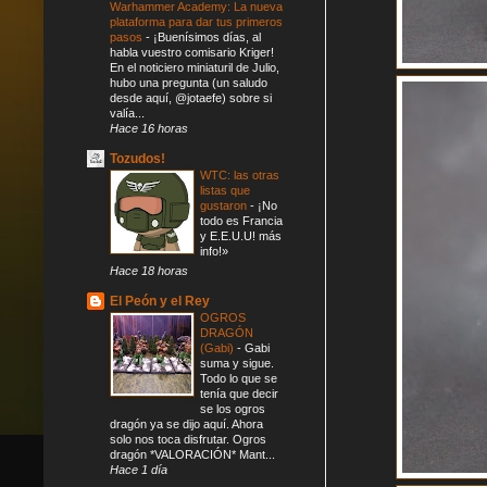
Warhammer Academy: La nueva
plataforma para dar tus primeros
pasos
-
¡Buenísimos días, al
habla vuestro comisario Kriger!
En el noticiero miniaturil de Julio,
hubo una pregunta (un saludo
desde aquí, @jotaefe) sobre si
valía...
Hace 16 horas
Tozudos!
WTC: las otras
listas que
gustaron
-
¡No
todo es Francia
y E.E.U.U! más
info!»
Hace 18 horas
El Peón y el Rey
OGROS
DRAGÓN
(Gabi)
-
Gabi
suma y sigue.
Todo lo que se
tenía que decir
se los ogros
dragón ya se dijo aquí. Ahora
solo nos toca disfrutar. Ogros
dragón *VALORACIÓN* Mant...
Hace 1 día