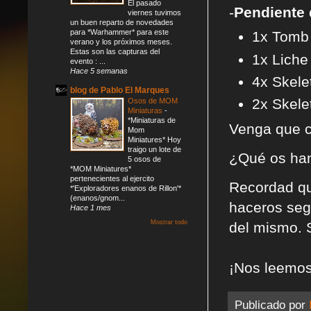
El pasado
-
Pendiente 
viernes tuvimos
un buen reparto de novedades
para *Warhammer* para este
1x Tomb 
verano y los próximos meses.
Estas son las capturas del
1x Liche 
evento : ...
Hace 5 semanas
4x Skele
blog de Pablo El Marques
2x Skele
Osos de MOM
Miniaturas
-
*Miniaturas de
Venga que c
Mom
Miniatures* Hoy
traigo un lote de
¿Qué os han
5 osos de
*MOM Miniatures*
pertenecientes al ejercito
Recordad que
*'Exploradores enanos de Rillon'*
(enanos/gnom...
haceros seg
Hace 1 mes
Mostrar todo
del mismo. 
¡Nos leemos
Publicado por