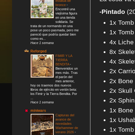
estatua de
bronce
-
Encontré una
-Pintado
(2
viejísima figura
en una tienda
1x Tomb 
solidaria. Se
trata de un normando en una
pose un poco pasmada, pero me
1x Tomb 
pareció que podría quedar bien
como es...
4x Liche
Hace 1 semana
8x Skele
Reforged
FIMIR Y LA
4x Skele
TIERRA
BENDITA
-
Bienvenidos un
2x Carri
mes más. Tras
el parón del
2x Bone 
mes anterior,
hoy os traemos dos nuevos
2x Skull
libros de ejército en verión beta:
los Fimir y la Tierra Bendita. Por
...
2x Sphin
Hace 1 semana
1x Bone 
miniwars
Capturas del
1x Ushab
avance de
novedades
Warhammer de
1x Tomb
verano 2026
-