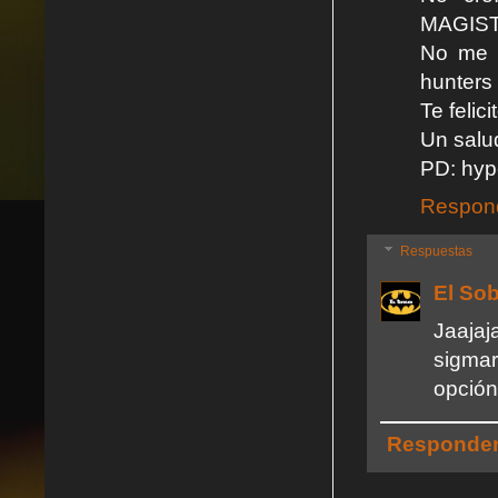
MAGIS
No me c
hunters
Te felici
Un salu
PD: hyp
Respon
Respuestas
El So
Jaajaj
sigmar
opción
Responde