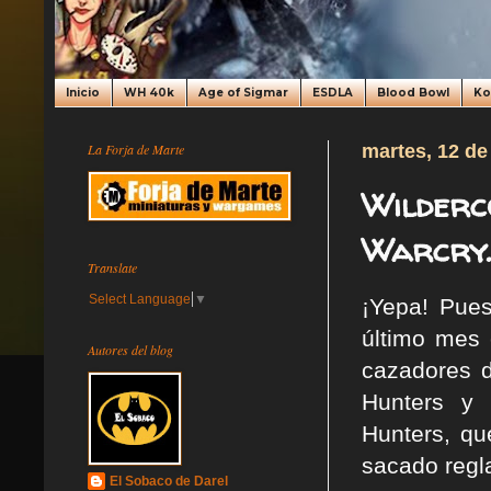
Inicio
WH 40k
Age of Sigmar
ESDLA
Blood Bowl
K
La Forja de Marte
martes, 12 de
Wilderc
Warcry.
Translate
Select Language
▼
¡Yepa! Pues
último me
Autores del blog
cazadores d
Hunters y
Hunters, qu
sacado regl
El Sobaco de Darel