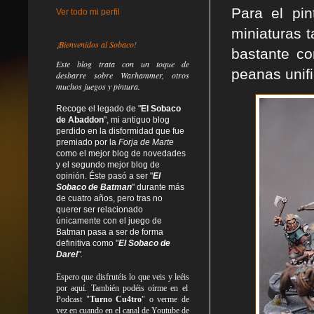
Para el pi
Ver todo mi perfil
miniaturas 
¡Bienvenidos al Sobaco!
bastante co
Este blog trata
con un toque de
peanas unif
desbarre
sobre Warhammer, otros
muchos juegos y pintura.
Recoge el legado de "
El Sobaco
de Abaddon
", mi antiguo blog
perdido en la disformidad
que fue
premiado por la
Forja de Marte
como el mejor blog de novedades
y el segundo mejor blog de
opinión. Éste pasó a ser "
El
Sobaco de Batman
" durante más
de cuatro años, pero tras no
querer ser relacionado
únicamente con el juego de
Batman pasa a ser de forma
definitiva como
"
El Sobaco de
Darel
".
Espero que disfrutéis lo que
veis
y
leéis
por aquí. También podéis oírme en el
Podcast "
Turno Cu4tro
" o verme de
vez en cuando en el canal de Youtube de