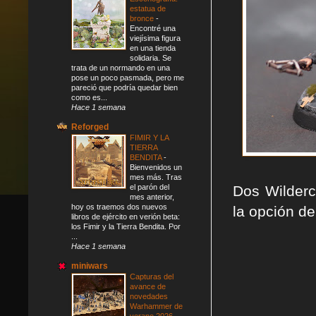
estatua de
bronce
-
Encontré una
viejísima figura
en una tienda
solidaria. Se
trata de un normando en una
pose un poco pasmada, pero me
pareció que podría quedar bien
como es...
Hace 1 semana
Reforged
FIMIR Y LA
TIERRA
BENDITA
-
Bienvenidos un
mes más. Tras
Dos Wilderc
el parón del
mes anterior,
hoy os traemos dos nuevos
la opción de
libros de ejército en verión beta:
los Fimir y la Tierra Bendita. Por
...
Hace 1 semana
miniwars
Capturas del
avance de
novedades
Warhammer de
verano 2026
-