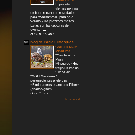
El pasado
viernes tuvimos
un buen reparto de novedades
para *Warhammer* para este
verano y los próximos meses.
Estas son las capturas del
evento : ...
Hace 5 semanas
blog de Pablo El Marques
Osos de MOM
Miniaturas
-
*Miniaturas de
Mom
Miniatures* Hoy
traigo un lote de
5 osos de
*MOM Miniatures*
pertenecientes al ejercito
*'Exploradores enanos de Rillon'*
(enanos/gnom...
Hace 1 mes
Mostrar todo