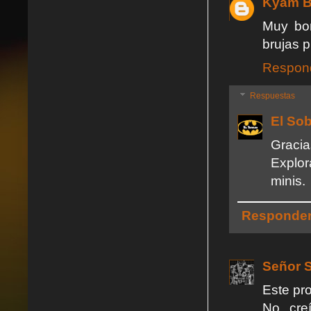
Kyam B
Muy bon
brujas p
Respon
Respuestas
El So
Graci
Explor
minis.
Responde
Señor S
Este pr
No cre