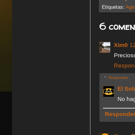
Etiquetas:
Age
6 comen
Xim0
12
Precios
Respon
Respuestas
El So
No haga
Responde