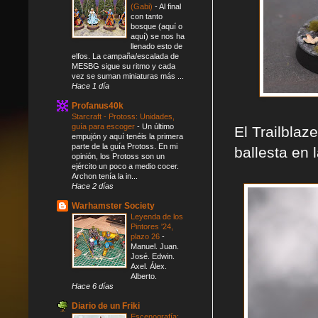
(Gabi)
-
Al final
con tanto
bosque (aquí o
aquí) se nos ha
llenado esto de
elfos. La campaña/escalada de
MESBG sigue su ritmo y cada
vez se suman miniaturas más ...
Hace 1 día
Profanus40k
Starcraft - Protoss: Unidades,
guía para escoger
-
Un último
El Trailbla
empujón y aquí tenéis la primera
parte de la guía Protoss. En mi
ballesta en 
opinión, los Protoss son un
ejército un poco a medio cocer.
Archon tenía la in...
Hace 2 días
Warhamster Society
Leyenda de los
Pintores '24,
plazo 26
-
Manuel. Juan.
José. Edwin.
Axel. Álex.
Alberto.
Hace 6 días
Diario de un Friki
Escenografía: