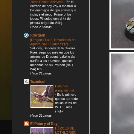
Tomb Raider: Animales
-
En la
entrada de hoy voy a mostrar a
los enemigos de tipo animal que
incluye el juego. Primero, los
lobos. Pintados con el kit de
pintura negra de Vallej...
Hace 20 horas
¡Cargad!
[Dragon’s Lake] Novedades de
Agosto 2026: Skavens (2)
-
Saludos, Señores de la Guerra.
Pues segundo mes en que los
amigos de Dragons Lake le dan
cariño a los skavens, que los
mecenas de su Patreon (9€ +
IVA) ten...
Hace 21 horas
Tozudos!
Estamos
armando mal...
-
Es lo primero
que se aprende
de las listas del
WTC... más
info!»
Hace 21 horas
El Peón y el Rey
HÉROES DE
LOTHLORIEN