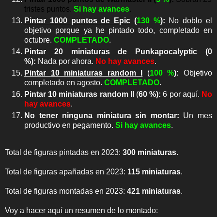
tristes puntos.
Si hay avances
.
Pintar 1000 puntos de Epic
(
130 %
)
:
No doblo el
objetivo porque ya he pintado todo, completado en
octubre.
COMPLETADO
.
Pintar 20 miniaturas de Punkapocalyptic
(
0
%
)
:
Nada por ahora.
No hay avances
.
Pintar 10 miniaturas random I
(
10
0 %
):
Objetivo
completado en agosto.
COMPLETADO
.
Pintar 10 miniaturas random II
(
60 %):
6 por aquí.
No
hay avances
.
No tener ninguna miniatura sin montar
:
Un mes
productivo en pegamento
.
Si hay avances
.
Total de figuras pintadas en 2023:
300 miniaturas
.
Total de figuras apañadas en 2023:
115 miniaturas
.
Total de figuras montadas en 2023:
421 miniaturas
.
Voy a hacer aquí un resumen de lo montado: