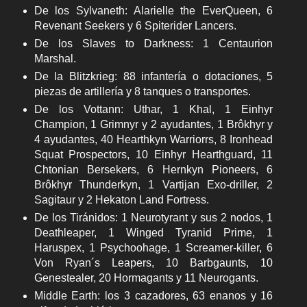
De los Sylvaneth: Alarielle the EverQueen, 6
Revenant Seekers y 6 Spiterider Lancers.
De los Slaves to Darkness: 1 Centaurion
Marshal.
De la Blitzkrieg: 88 infantería o dotaciones, 5
piezas de artillería y 8 tanques o transportes.
De los Vottann: Uthar, 1 Khal, 1 Einhyr
Champion, 1 Grimnyr y 2 ayudantes, 1 Brôkhyr y
4 ayudantes, 40 Hearthkyn Warriorrs, 8
Ironhead
Squat Prospectors
, 10 Einhyr Hearthguard, 11
Chtonian Bersekers, 6 Hernkyn Pioneers, 6
Brôkhyr Thunderkyn, 1 Vartijan Exo-driller, 2
Sagitaur y 2 Hekaton Land Fortress.
De los Tiránidos: 1 Neurotyrant y sus 2 nodos, 1
Deathleaper, 1 Winged Tyranid Prime, 1
Haruspex, 1 Psychoohage, 1 Screamer-killer, 6
Von Ryan´s Leapers, 10 Barbgaunts, 10
Genestealer, 20 Hormagants y 11 Neurogants.
Middle Earth: los 3 cazadores, 63 enanos y 16