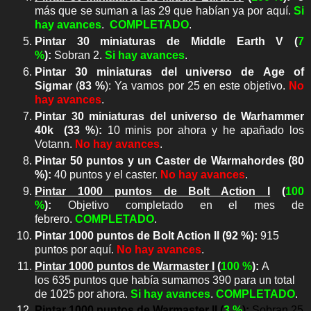
más que se suman a las 29 que habían ya por aquí.
Si
hay avances
.
COMPLETADO
.
Pintar 30 miniaturas de Middle Earth V
(
7
%
)
:
Sobran 2.
Si hay avances
.
Pintar
30 miniaturas del universo de Age of
Sigmar
(
83 %
)
:
Ya vamos por 25 en este objetivo.
No
hay avances
.
P
intar 30 miniaturas del universo de Warhammer
40k
(33 %
)
:
10 minis por ahora y
he apañado los
Votann.
No hay avances
.
Pintar 50 puntos y un Caster de Warmahordes
(80
%)
:
40 puntos y el caster.
No hay avances
.
Pintar 1000 puntos de Bolt Action I
(
10
0
%
)
:
Objetivo completado en el mes de
febrero.
COMPLETADO
.
Pintar 1000 puntos de Bolt Action II
(
92 %
)
:
915
puntos por aquí.
No hay avances
.
Pintar 1000 puntos de Warmaster I
(
10
0 %
):
A
los 635 puntos que había sumamos 390 para un total
de 1025 por ahora.
Si hay avances
.
COMPLETADO
.
Pintar 1000 puntos de Warmaster II (
3
%
):
Sobran 25