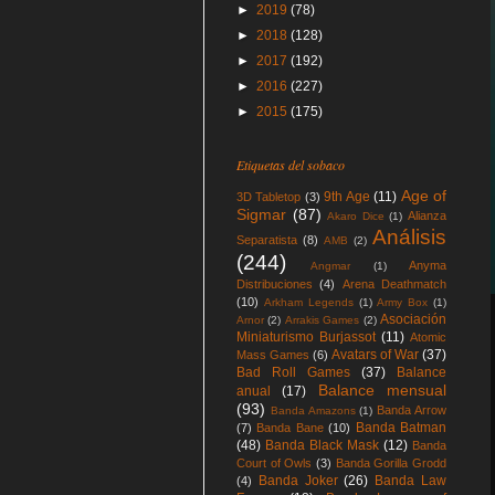
►
2019
(78)
►
2018
(128)
►
2017
(192)
►
2016
(227)
►
2015
(175)
Etiquetas del sobaco
Age of
9th Age
(11)
3D Tabletop
(3)
Sigmar
(87)
Alianza
Akaro Dice
(1)
Análisis
Separatista
(8)
AMB
(2)
(244)
Anyma
Angmar
(1)
Distribuciones
(4)
Arena Deathmatch
(10)
Arkham Legends
(1)
Army Box
(1)
Asociación
Arnor
(2)
Arrakis Games
(2)
Miniaturismo Burjassot
(11)
Atomic
Avatars of War
(37)
Mass Games
(6)
Bad Roll Games
(37)
Balance
Balance mensual
anual
(17)
(93)
Banda Arrow
Banda Amazons
(1)
Banda Batman
(7)
Banda Bane
(10)
(48)
Banda Black Mask
(12)
Banda
Court of Owls
(3)
Banda Gorilla Grodd
Banda Joker
(26)
Banda Law
(4)