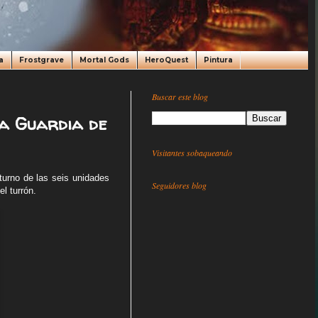
a
Frostgrave
Mortal Gods
HeroQuest
Pintura
Buscar este blog
la Guardia de
Visitantes sobaqueando
 turno de las seis unidades
Seguidores blog
l turrón.