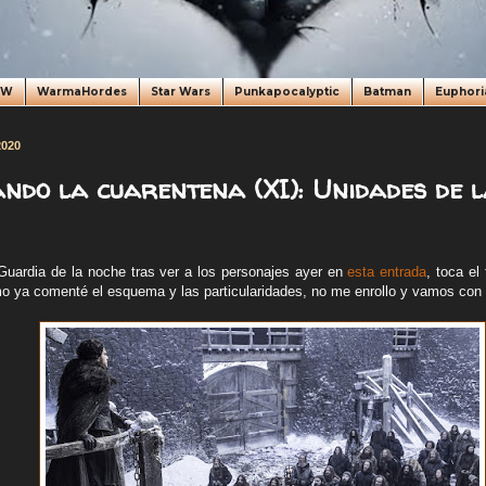
oW
WarmaHordes
Star Wars
Punkapocalyptic
Batman
Euphori
2020
ndo la cuarentena (XI): Unidades de 
uardia de la noche tras ver a los personajes ayer en
esta entrada
, toca el
o ya comenté el esquema y las particularidades, no me enrollo y vamos con e