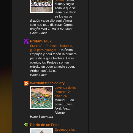
suma y sigue.
Todo lo que se
tenía que decir
se los ogros
dragón ya se dijo aquí. Ahora
solo nos toca disfrutar. Ogros
dragón *VALORACIÓN* Mant...
Hace 2 días
Profanus40k
Starcraft - Protoss: Unidades,
guía para escoger
-
Un último
empujón y aquí tenéis la primera
parte de la guía Protoss. En mi
opinión, los Protoss son un
ejército un poco a medio cocer.
Archon tenía la in...
Hace 4 días
Warhamster Society
Leyenda de los
Pintores '24,
plazo 26
-
Manuel. Juan.
José. Edwin.
Axel. Álex.
Alberto.
Hace 1 semana
Diario de un Friki
Escenografía: