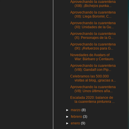
Aprovechando la cuarentena
(XIII): ¡Bichejos punka...
Aprovechando la cuarentena
(XII): Llega Boromir, C...
Aprovechando la cuarentena
(XI): Unidades de la Gu...
Aprovechando la cuarentena
(X): Personajes de la G...
Aprovechando la cuarentena
(IX): ¡Refuerzos para G...
Novedades de Avatars of
War: Bárbaro y Centauro.
Aprovechando la cuarentena
(VIII): Gandalf con Pip...
Celebramos las 500.000
visitas al blog, ¡gracias a...
Aprovechando la cuarentena
(VII): Unos últimos aña...
Escalada 2020: balance de
la cuarentena pinturera ...
►
marzo
(8)
►
febrero
(3)
►
enero
(9)