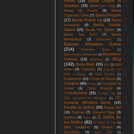
Forces
(18)
Banda League of
Shadows
(18)
Banda Lex Corp
(6)
Banda Mr. Freeze
(8)
Banda
Banda Penguin
Organized Crime
(7)
(17)
Banda Poison Ivy
(19)
Banda
Banda Suicide
Scarecrow
(9)
Squad
(15)
Banda The Riddler
(8)
Banda Two Face
(7)
Banda
Wonderland
(3)
Bat-builder
(1)
Batman Miniature Game
(214)
Battlefleet Gothic
(1)
Blackstone
BlackChaptel Miniatures
(1)
Blog
Fortress
(13)
Blitzkrieg
(2)
(142)
Blood Bowl
(33)
Bolt
blos
(1)
Action
(3)
Campaña
(7)
Canción de
Hielo y Fuego
(2)
Casa Cawdor
(1)
Chatarreros
(10)
Círculo de Sangre
(5)
Compras
(40)
Corsarios de
Congo
(2)
Umbar
(4)
Crisis Protocol
(4)
Crowdfunding
(35)
Cursed City
(2)
DC
Dark denezins of Mirkwood
(1)
Universe Miniature Game
(19)
Desafío de pintura
(20)
Dragon Ball
(10)
Drukhari
(7)
Dungeon Saga
(3)
El Señor de
Dunland
(4)
Edge
(2)
los Anillos
(82)
El Taller de Yila
(1)
Elfos Galadhrim
(8)
Enanos
(4)
Encuestas
(4)
Epic 40k
(2)