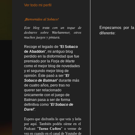
Ver todo mi perfil
¡Bienvenidos al Sobaco!
Este blog trata
con un toque de
Empezamos por la c
desbarre
sobre Warhammer, otros
diferente:
muchos juegos y pintura.
Recoge el legado de "
El Sobaco
de Abaddon
", mi antiguo blog
perdido en la disformidad
que fue
premiado por la
Forja de Marte
como el mejor blog de novedades
y el segundo mejor blog de
opinión. Éste pasó a ser "
El
Sobaco de Batman
" durante más
de cuatro años, pero tras no
querer ser relacionado
únicamente con el juego de
Batman pasa a ser de forma
definitiva como
"
El Sobaco de
Darel
".
Espero que disfrutéis lo que
veis
y
leéis
por aquí. También podéis oírme en el
Podcast "
Turno Cu4tro
" o verme de
vez en cuando en el canal de Youtube de