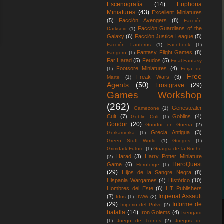
Escenografía
(14)
Euphoria
Miniatures
(43)
Excellent Miniatures
(5)
Facción Avengers
(8)
Facción
Facción Guardians of the
Darkseid
(1)
Galaxy
(6)
Facción Justice League
(5)
Facción Lanterns
(1)
Facebook
(1)
Fantasy Flight Games
(8)
Fangorn
(1)
Far Harad
(5)
Feudos
(5)
Final Fantasy
Footsore Miniatures
(4)
(1)
Forja de
Free
Freak Wars
(3)
Marte
(1)
Agents
(50)
Frostgrave
(29)
Games Workshop
(262)
Genestealer
Gamezone
(1)
Cult
(7)
Goblins
(4)
Goblin Cult
(1)
Gondor
(20)
Gondor en Guerra
(2)
Grecia Antigua
(3)
Gorkamorka
(1)
Green Stuff World
(1)
Griegos
(1)
Grimdark Future
(1)
Guargia de la Noche
Harad
(3)
Harry Potter Miniature
(2)
HeroQuest
Game
(6)
Heroforge
(1)
(29)
Hijos de la Sangre Negra
(8)
Hispania Wargames
(4)
Histórico
(10)
Hombres del Este
(6)
HT Publishers
Imperial Assault
(7)
Idos
(1)
IIWW
(2)
(29)
Informe de
Imperio del Polvo
(2)
batalla
(14)
Iron Golems
(4)
Isengard
(1)
Juego de Tronos
(2)
Juegos de