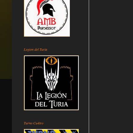
Legion del Turia
Turno Cu4tro