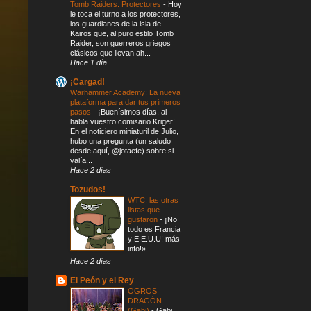
Tomb Raiders: Protectores
-
Hoy
le toca el turno a los protectores,
los guardianes de la isla de
Kairos que, al puro estilo Tomb
Raider, son guerreros griegos
clásicos que llevan ah...
Hace 1 día
¡Cargad!
Warhammer Academy: La nueva
plataforma para dar tus primeros
pasos
-
¡Buenísimos días, al
habla vuestro comisario Kriger!
En el noticiero miniaturil de Julio,
hubo una pregunta (un saludo
desde aquí, @jotaefe) sobre si
valía...
Hace 2 días
Tozudos!
WTC: las otras
listas que
gustaron
-
¡No
todo es Francia
y E.E.U.U! más
info!»
Hace 2 días
El Peón y el Rey
OGROS
DRAGÓN
(Gabi)
-
Gabi