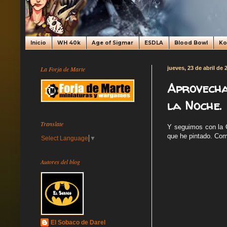
Inicio
WH 40k
Age of Sigmar
ESDLA
Blood Bowl
K
La Forja de Marte
jueves, 23 de abril de 
Aprovecha
la Noche.
Translate
Y seguimos con la G
que he pintado. Com
Select Language
▼
Autores del blog
El Sobaco de Darel