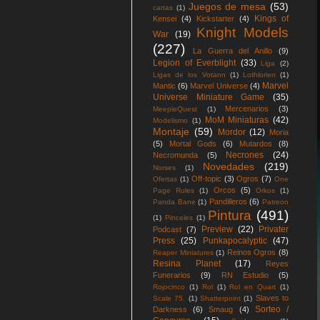
Juegos de mesa
(53)
cartas
(1)
Kings of
Kensei
(4)
Kickstarter
(4)
Knight Models
War
(19)
(227)
La Guerra del Anillo
(9)
Legion of Everblight
(33)
Liga
(2)
Ligas de los Votann
(1)
Lothlorien
(1)
Marvel
Mantic
(6)
Marvel Universe
(4)
Universe Miniature Game
(35)
Mercenarios
(3)
MeepleQuest
(1)
MoM Miniaturas
(42)
Modelismo
(1)
Montaje
(59)
Mordor
(12)
Moria
(5)
Mortal Gods
(6)
Mutardos
(8)
Necrones
(24)
Necromunda
(5)
Novedades
(219)
Norses
(1)
Off-topic
(3)
Ogros
(7)
Ofertas
(1)
One
Orcos
(5)
Page Rules
(1)
Orkos
(1)
Pandilleros
(6)
Panda Bane
(1)
Patreon
Pintura
(491)
(1)
Pinceles
(1)
Preview
(22)
Privater
Podcast
(7)
Press
(25)
Punkapocalyptic
(47)
Reinos Ogros
(8)
Reaper Miniatures
(1)
Resina Planet
(17)
Reyes
Funerarios
(9)
RN Estudio
(5)
Rojocinco
(1)
Rol
(1)
Rol en Quart
(1)
Slaves to
Scale 75.
(1)
Shatterpoint
(1)
Sorteo /
Darkness
(6)
Smaug
(4)