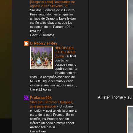
[Dragon’s Lake] Novedades de
Agosto 2026: Skavens (2)
-
Saludos, Señores de la Guerra.
Pues segundo mes en que los
amigos de Dragons Lake le dan
cariño a los skavens, que los
mecenas de su Patreon (9€ +
IVA) ten...
Hace 22 minutos
El Peón y el Rey
HÉROES DE
LOTHLORIEN
(Gabi)
-
Al final
con tanto
bosque (aquí o
aquí) se nos ha
llenado esto de
elfos. La campaña/escalada de
MESBG sigue su ritmo y cada
vez se suman miniaturas más ...
Hace 21 horas
Allister Thorne y s
Profanus40k
Starcraft - Protoss: Unidades,
guía para escoger
-
Un último
empujón y aquí tenéis la primera
parte de la guía Protoss. En mi
opinión, los Protoss son un
ejército un poco a medio cocer.
Archon tenía la in...
Hace 1 día