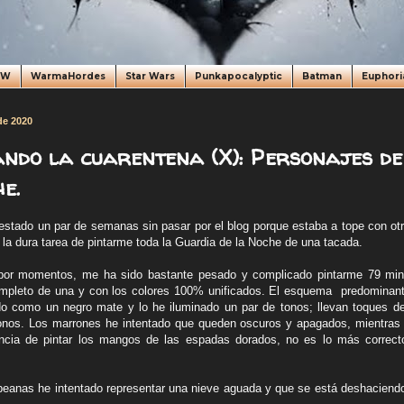
oW
WarmaHordes
Star Wars
Punkapocalyptic
Batman
Euphori
 de 2020
ndo la cuarentena (X): Personajes de
e.
estado un par de semanas sin pasar por el blog porque estaba a tope con ot
la dura tarea de pintarme toda la Guardia de la Noche de una tacada.
por momentos, me ha sido bastante pesado y complicado pintarme 79 mini
ompleto de una y con los colores 100% unificados. El esquema predominant
do como un negro mate y lo he iluminado un par de tonos; llevan toques d
onos. Los marrones he intentado que queden oscuros y apagados, mientras
cencia de pintar los mangos de las espadas dorados, no es lo más corre
 peanas he intentado representar una nieve aguada y que se está deshaciend