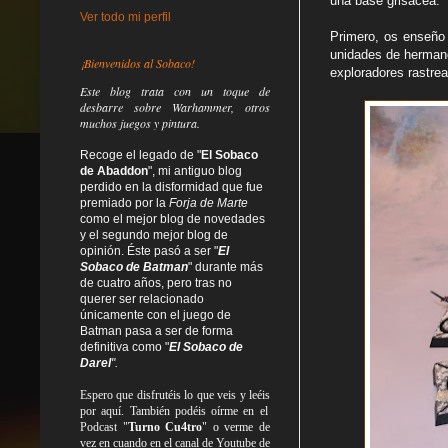
una base grisácea.
Ver todo mi perfil
Primero, os enseño
unidades de hermano
¡Bienvenidos al Sobaco!
exploradores rastre
Este blog trata
con un toque de
desbarre
sobre Warhammer, otros
muchos juegos y pintura.
Recoge el legado de "
El Sobaco
de Abaddon
", mi antiguo blog
perdido en la disformidad
que fue
premiado por la
Forja de Marte
como el mejor blog de novedades
y el segundo mejor blog de
opinión. Éste pasó a ser "
El
Sobaco de Batman
" durante más
de cuatro años, pero tras no
querer ser relacionado
únicamente con el juego de
Batman pasa a ser de forma
definitiva como
"
El Sobaco de
Darel
".
Espero que disfrutéis lo que
veis
y
leéis
por aquí. También podéis oírme en el
Podcast "
Turno Cu4tro
" o verme de
vez en cuando en el canal de Youtube de