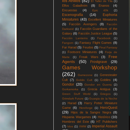
los Anillos
(82)
El Taller de Yila
(1)
Elfos Galadhrim
(8)
Enanos
(4)
Encuestas
(4)
Epic 40k
(2)
Escenografía
(14)
Euphoria
Miniatures
(43)
Excellent Miniatures
(5)
Facción Avengers
(8)
Facción
Facción Guardians of the
Darkseid
(1)
Galaxy
(6)
Facción Justice League
(5)
Facción Lanterns
(1)
Facebook
(1)
Fantasy Flight Games
(8)
Fangorn
(1)
Far Harad
(5)
Feudos
(5)
Final Fantasy
Footsore Miniatures
(4)
(1)
Forja de
Free
Freak Wars
(3)
Marte
(1)
Agents
(50)
Frostgrave
(29)
Games Workshop
(262)
Genestealer
Gamezone
(1)
Cult
(7)
Goblins
(4)
Goblin Cult
(1)
Gondor
(20)
Gondor en Guerra
(2)
Grecia Antigua
(3)
Gorkamorka
(1)
Green Stuff World
(1)
Griegos
(1)
Grimdark Future
(1)
Guargia de la Noche
Harad
(3)
Harry Potter Miniature
(2)
HeroQuest
Game
(6)
Heroforge
(1)
(29)
Hijos de la Sangre Negra
(8)
Hispania Wargames
(4)
Histórico
(10)
Hombres del Este
(6)
HT Publishers
Imperial Assault
(7)
Idos
(1)
IIWW
(2)