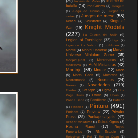
(29)
Informe de
Imperio del Polvo
(2)
batalla
(14)
Iron Golems
(4)
Isengard
(1)
Juego de Tronos
(2)
Juegos de
Juegos de mesa
(53)
cartas
(1)
Kings of
Kensei
(4)
Kickstarter
(4)
Knight Models
War
(19)
(227)
La Guerra del Anillo
(9)
Legion of Everblight
(33)
Liga
(2)
Ligas de los Votann
(1)
Lothlorien
(1)
Marvel
Mantic
(6)
Marvel Universe
(4)
Universe Miniature Game
(35)
Mercenarios
(3)
MeepleQuest
(1)
MoM Miniaturas
(42)
Modelismo
(1)
Montaje
(59)
Mordor
(12)
Moria
(5)
Mortal Gods
(6)
Mutardos
(8)
Necrones
(24)
Necromunda
(5)
Novedades
(219)
Norses
(1)
Off-topic
(3)
Ogros
(7)
Ofertas
(1)
One
Orcos
(5)
Page Rules
(1)
Orkos
(1)
Pandilleros
(6)
Panda Bane
(1)
Patreon
Pintura
(491)
(1)
Pinceles
(1)
Preview
(22)
Privater
Podcast
(7)
Press
(25)
Punkapocalyptic
(47)
Reinos Ogros
(8)
Reaper Miniatures
(1)
Resina Planet
(17)
Reyes
Funerarios
(9)
RN Estudio
(5)
Rojocinco
(1)
Rol
(1)
Rol en Quart
(1)