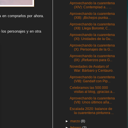
Aprovechando la cuarentena
(XIV): Contemplad a... ...
Aprovechando la cuarentena
sa en comprarlos por ahora.
(XIII): ¡Bichejos punka...
Aprovechando la cuarentena
(XII): Llega Boromir, C...
 los personajes y en otra
Aprovechando la cuarentena
(XI): Unidades de la Gu...
Aprovechando la cuarentena
(X): Personajes de la G...
Aprovechando la cuarentena
(IX): ¡Refuerzos para G...
Novedades de Avatars of
War: Bárbaro y Centauro.
Aprovechando la cuarentena
(VIII): Gandalf con Pip...
Celebramos las 500.000
visitas al blog, ¡gracias a...
Aprovechando la cuarentena
(VII): Unos últimos aña...
Escalada 2020: balance de
la cuarentena pinturera ...
►
marzo
(8)
►
febrero
(3)