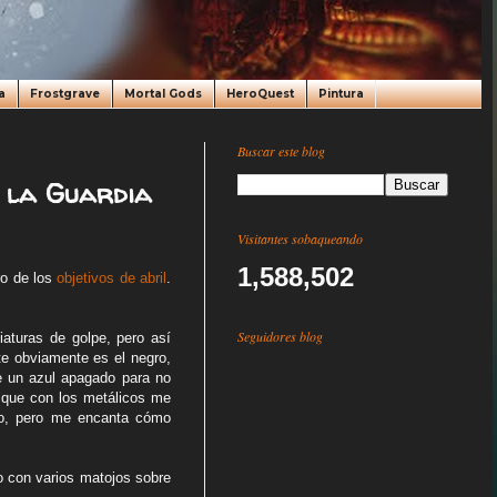
a
Frostgrave
Mortal Gods
HeroQuest
Pintura
Buscar este blog
 la Guardia
Visitantes sobaqueando
1,588,502
ro de los
objetivos de abril
.
Seguidores blog
aturas de golpe, pero así
e obviamente es el negro,
e un azul apagado para no
 que con los metálicos me
cto, pero me encanta cómo
o con varios matojos sobre