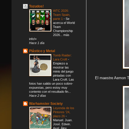
Tozudos!
WTC 2026:
Team Spain,
parte 1
-
Se
acerca el World
Team
Championship
2026... más
info!»
Hace 1 día
Plástico y Metal
Tomb Raider:
Lara Croft
-
Empiezo a
mostrar las
minis del juego
pintadas con
El maestre Aemon T
Lara Croft. Las
fotos han salido un poco sobre-
expuestas, pero estoy muy
contento con el resultado fin...
Hace 2 días
Warhamster Society
Leyenda de los
Pintores '24,
plazo 26
-
Manuel. Juan.
José. Edwin.
Axel. Álex.