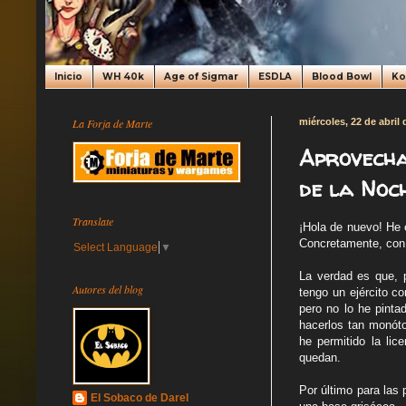
Inicio
WH 40k
Age of Sigmar
ESDLA
Blood Bowl
K
La Forja de Marte
miércoles, 22 de abril
Aprovecha
de la Noch
Translate
¡Hola de nuevo! He 
Concretamente, con 
Select Language
▼
La verdad es que, 
Autores del blog
tengo un ejército c
pero no lo he pinta
hacerlos tan monót
he permitido la li
quedan.
Por último para las
El Sobaco de Darel