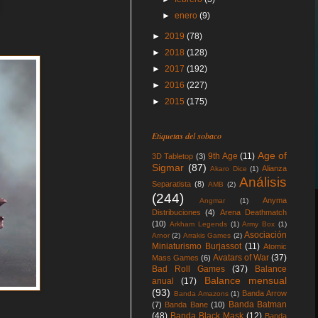
►
enero
(9)
►
2019
(78)
►
2018
(128)
►
2017
(192)
►
2016
(227)
►
2015
(175)
Etiquetas del sobaco
Age of
9th Age
(11)
3D Tabletop
(3)
Sigmar
(87)
Alianza
Akaro Dice
(1)
Análisis
Separatista
(8)
AMB
(2)
(244)
Anyma
Angmar
(1)
Distribuciones
(4)
Arena Deathmatch
(10)
Arkham Legends
(1)
Army Box
(1)
Asociación
Arnor
(2)
Arrakis Games
(2)
Miniaturismo Burjassot
(11)
Atomic
Avatars of War
(37)
Mass Games
(6)
Bad Roll Games
(37)
Balance
Balance mensual
anual
(17)
(93)
Banda Arrow
Banda Amazons
(1)
Banda Batman
(7)
Banda Bane
(10)
(48)
Banda Black Mask
(12)
Banda