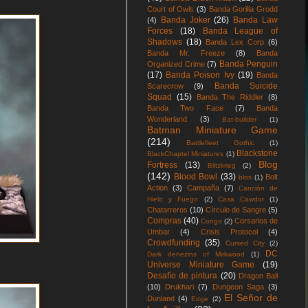
Court of Owls
(3)
Banda Gorilla Grodd
Banda Joker
(26)
Banda Law
(4)
Forces
(18)
Banda League of
Shadows
(18)
Banda Lex Corp
(6)
Banda Mr. Freeze
(8)
Banda
Banda Penguin
Organized Crime
(7)
(17)
Banda Poison Ivy
(19)
Banda
Banda Suicide
Scarecrow
(9)
Squad
(15)
Banda The Riddler
(8)
Banda Two Face
(7)
Banda
Wonderland
(3)
Bat-builder
(1)
Batman Miniature Game
(214)
Battlefleet Gothic
(1)
Blackstone
BlackChaptel Miniatures
(1)
Blog
Fortress
(13)
Blitzkrieg
(2)
(142)
Blood Bowl
(33)
Bolt
blos
(1)
Action
(3)
Campaña
(7)
Canción de
Hielo y Fuego
(2)
Casa Cawdor
(1)
Chatarreros
(10)
Círculo de Sangre
(5)
Compras
(40)
Corsarios de
Congo
(2)
Umbar
(4)
Crisis Protocol
(4)
Crowdfunding
(35)
Cursed City
(2)
DC
Dark denezins of Mirkwood
(1)
Universe Miniature Game
(19)
Desafío de pintura
(20)
Dragon Ball
(10)
Drukhari
(7)
Dungeon Saga
(3)
El Señor de
Dunland
(4)
Edge
(2)