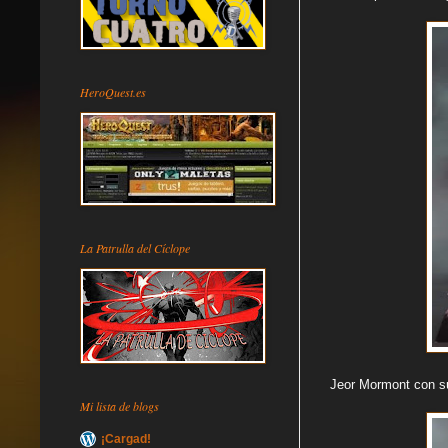
HeroQuest.es
La Patrulla del Cíclope
Jeor Mormont con s
Mi lista de blogs
¡Cargad!