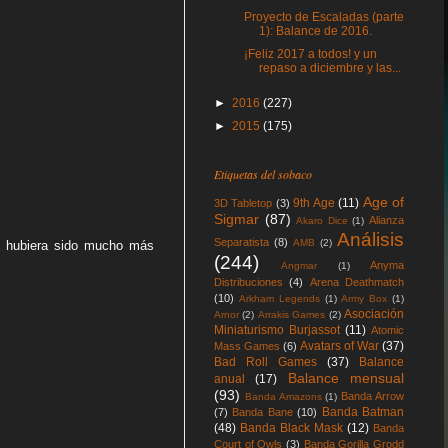
Proyecto de Escaladas (parte
1): Balance de 2016.
¡Feliz 2017 a todos! y un
repaso a diciembre y las...
►
2016
(227)
►
2015
(175)
Etiquetas del sobaco
Age of
9th Age
(11)
3D Tabletop
(3)
Sigmar
(87)
Alianza
Akaro Dice
(1)
Análisis
Separatista
(8)
AMB
(2)
e hubiera sido mucho más
(244)
Anyma
Angmar
(1)
Distribuciones
(4)
Arena Deathmatch
(10)
Arkham Legends
(1)
Army Box
(1)
Asociación
Arnor
(2)
Arrakis Games
(2)
Miniaturismo Burjassot
(11)
Atomic
Avatars of War
(37)
Mass Games
(6)
Bad Roll Games
(37)
Balance
Balance mensual
anual
(17)
(93)
Banda Arrow
Banda Amazons
(1)
Banda Batman
(7)
Banda Bane
(10)
(48)
Banda Black Mask
(12)
Banda
Court of Owls
(3)
Banda Gorilla Grodd