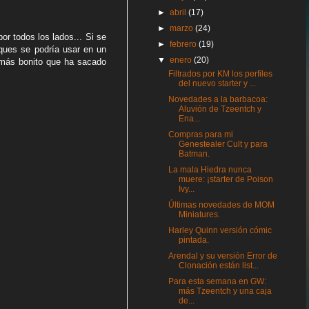
►
abril
(17)
►
marzo
(24)
or todos los lados... Si se
►
febrero
(19)
oques se podría usar en un
▼
enero
(20)
o más bonito que ha sacado
Filtrados por KM los perfiles
del nuevo starter y ...
Novedades a la barbacoa:
Aluvión de Tzeentch y
Ena...
Compras para mi
Genestealer Cult y para
Batman.
La mala Hiedra nunca
muere: ¡starter de Poison
Ivy...
Últimas novedades de MOM
Miniatures.
Harley Quinn versión cómic
pintada.
Arendal y su versión Error de
Clonación están list...
Para esta semana en GW:
más Tzeentch y una caja
de...