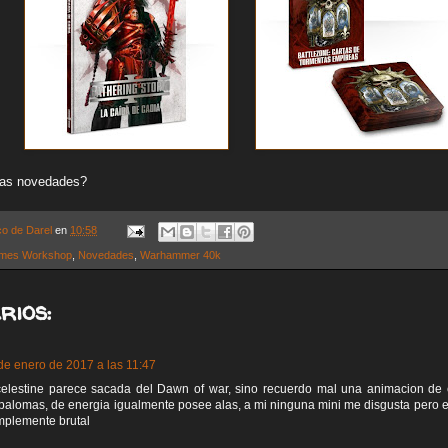
tas novedades?
co de Darel
en
10:58
mes Workshop
,
Novedades
,
Warhammer 40k
rios:
de enero de 2017 a las 11:47
celestine parece sacada del Dawn of war, sino recuerdo mal una animacion de 
palomas, de energia igualmente posee alas, a mi ninguna mini me disgusta pero 
mplemente brutal