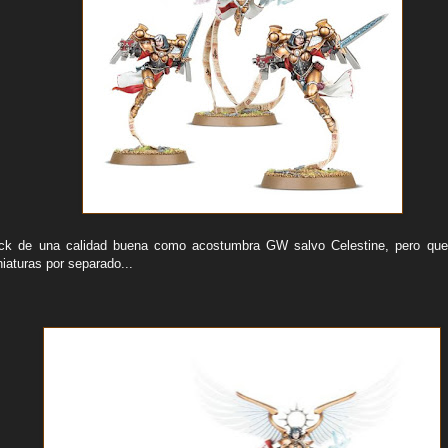
ck de una calidad buena como acostumbra GW salvo Celestine, pero qu
niaturas por separado...