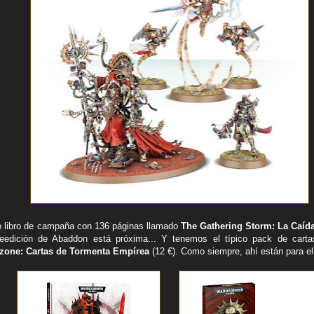
o libro de campaña con 136 páginas llamado
The Gathering Storm: La Caíd
eedición de Abaddon está próxima... Y tenemos el típico pack de car
ezone: Cartas de Tormenta Empírea
(12 €). Como siempre, ahí están para el 