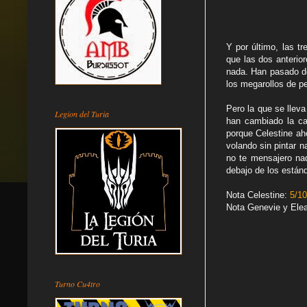
Y por último, las t
que las dos anterio
nada. Han pasado de
los megarollos de 
Pero la que se lleva
Legion del Turia
han cambiado la ca
porque Celestine ah
volando sin pintar 
no te mensajero nad
debajo de los están
Nota Celestine:
5
/10
Nota Genevie y Ele
Turno Cu4tro