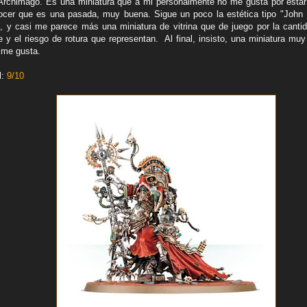
rchimago. Es una miniatura que a mi personalmente no me gusta por esta
ocer que es una pasada, muy buena. Sigue un poco la estética tipo "John
 y casi me parece más una miniatura de vitrina que de juego por la canti
 y el riesgo de rotura que representan. Al final, insisto, una miniatura muy
 me gusta.
l:
9/10