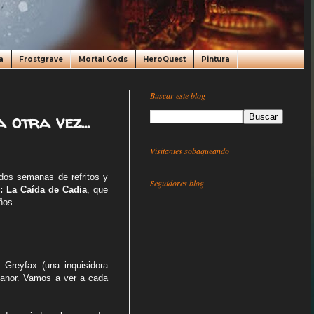
a
Frostgrave
Mortal Gods
HeroQuest
Pintura
Buscar este blog
 otra vez...
Visitantes sobaqueando
dos semanas de refritos y
Seguidores blog
: La Caída de Cadia
, que
ños...
),
Greyfax (una inquisidora
anor. Vamos a ver a cada