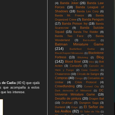
Banda Joker
(26)
Banda Law
(4)
Forces
(18)
Banda League of
Shadows
(18)
Banda Lex Corp
(6)
Banda Mr. Freeze
(8)
Banda
Banda Penguin
Organized Crime
(7)
(17)
Banda Poison Ivy
(19)
Banda
Banda Suicide
Scarecrow
(9)
Squad
(15)
Banda The Riddler
(8)
Banda Two Face
(7)
Banda
Wonderland
(3)
Bat-builder
(1)
Batman Miniature Game
(214)
Battlefleet Gothic
(1)
Blackstone
BlackChaptel Miniatures
(1)
Blog
Fortress
(13)
Blitzkrieg
(2)
(142)
Blood Bowl
(33)
Bolt
blos
(1)
Action
(3)
Campaña
(7)
Canción de
Hielo y Fuego
(2)
Casa Cawdor
(1)
Chatarreros
(10)
Círculo de Sangre
(5)
Compras
(40)
Corsarios de
Congo
(2)
Umbar
(4)
Crisis Protocol
(4)
a de Cadia
(40 €) que ojalá
Crowdfunding
(35)
Cursed City
(2)
tas que acompaña a estos
DC
Dark denezins of Mirkwood
(1)
que les interese.
Universe Miniature Game
(19)
Desafío de pintura
(20)
Dragon Ball
(10)
Drukhari
(7)
Dungeon Saga
(3)
El Señor de
Dunland
(4)
Edge
(2)
los Anillos
(82)
El Taller de Yila
(1)