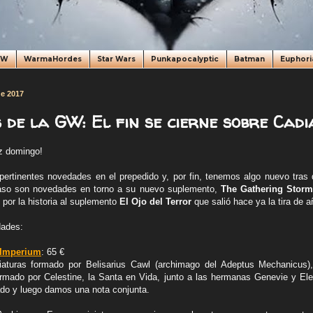
oW
WarmaHordes
Star Wars
Punkapocalyptic
Batman
Euphori
de 2017
de la GW: El fin se cierne sobre Cadia
iz domingo!
rtinentes novedades en el prepedido y, por fin, tenemos algo nuevo tras 
aso son novedades en torno a su nuevo suplemento,
The Gathering Storm
por la historia al suplemento
El Ojo del Terror
que salió hace ya la tira de a
dades:
e Imperium
: 65 €
iaturas formado por
Belisarius Cawl (a
rchimago del Adeptus Mechanicus
formado por
Celestine, la Santa en Vida, junto a las hermanas
Genevie y Ele
ado y luego damos una nota conjunta.