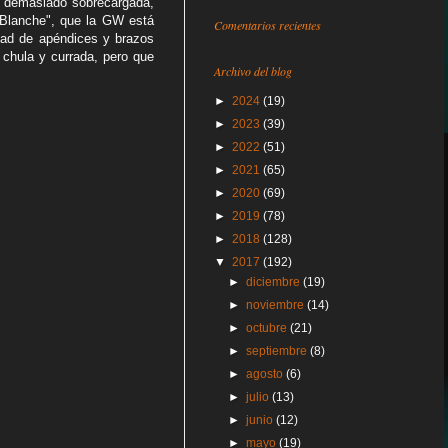
r demasiado sobrecargada,
 Blanche", que la GW está
Comentarios recientes
dad de apéndices y brazos
 chula y currada, pero que
Archivo del blog
►
2024
(19)
►
2023
(39)
►
2022
(51)
►
2021
(65)
►
2020
(69)
►
2019
(78)
►
2018
(128)
▼
2017
(192)
►
diciembre
(19)
►
noviembre
(14)
►
octubre
(21)
►
septiembre
(8)
►
agosto
(6)
►
julio
(13)
►
junio
(12)
►
mayo
(19)