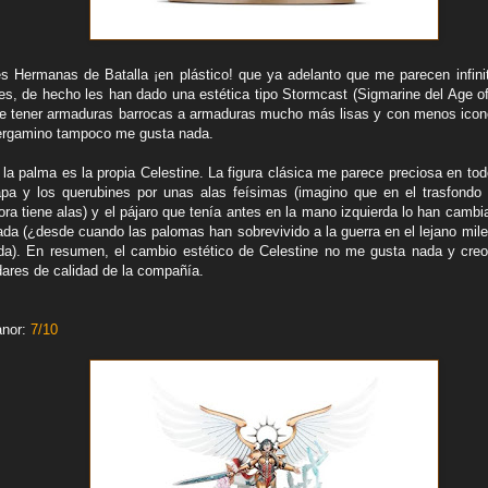
res Hermanas de Batalla ¡en plástico! que ya adelanto que me parecen infin
res, de hecho les han dado una estética tipo Stormcast (Sigmarine del Age 
 tener armaduras barrocas a armaduras mucho más lisas y con menos iconog
pergamino tampoco me gusta nada.
 la palma es la propia Celestine. La figura clásica me parece preciosa en to
pa y los querubines por unas alas feísimas (imagino que en el trasfondo
ora tiene alas) y el pájaro que tenía antes en la mano izquierda lo han camb
nada (¿desde cuando las palomas han sobrevivido a la guerra en el lejano mil
a). En resumen, el cambio estético de Celestine no me gusta nada y creo 
dares de calidad de la compañía.
anor:
7
/10