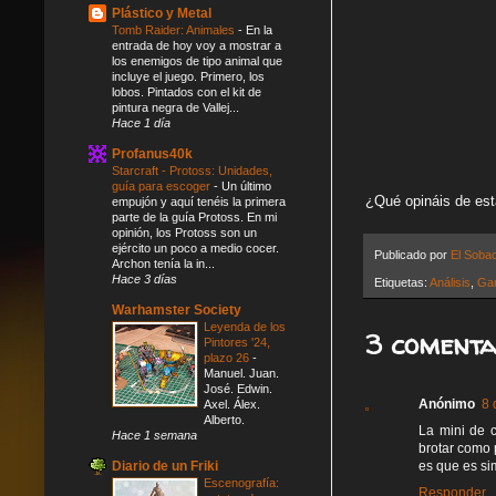
Plástico y Metal
Tomb Raider: Animales
-
En la
entrada de hoy voy a mostrar a
los enemigos de tipo animal que
incluye el juego. Primero, los
lobos. Pintados con el kit de
pintura negra de Vallej...
Hace 1 día
Profanus40k
Starcraft - Protoss: Unidades,
guía para escoger
-
Un último
¿Qué opináis de es
empujón y aquí tenéis la primera
parte de la guía Protoss. En mi
opinión, los Protoss son un
ejército un poco a medio cocer.
Publicado por
El Soba
Archon tenía la in...
Hace 3 días
Etiquetas:
Análisis
,
Ga
Warhamster Society
Leyenda de los
3 comenta
Pintores '24,
plazo 26
-
Manuel. Juan.
José. Edwin.
Anónimo
8 
Axel. Álex.
Alberto.
La mini de 
Hace 1 semana
brotar como 
es que es si
Diario de un Friki
Escenografía:
Responder