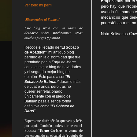
Empezamos por el A
Ver todo mi perfil
pero hay que recon
usando últimamente,
mecánicos que tiene
¡Bienvenidos al Sobaco!
por estética a mi no
Este blog trata
con un toque de
desbarre
sobre Warhammer, otros
Nota Belisarius Caw
muchos juegos y pintura.
Recoge el legado de "
El Sobaco
de Abaddon
", mi antiguo blog
perdido en la disformidad
que fue
premiado por la
Forja de Marte
como el mejor blog de novedades
y el segundo mejor blog de
opinión. Éste pasó a ser "
El
Sobaco de Batman
" durante más
de cuatro años, pero tras no
querer ser relacionado
únicamente con el juego de
Batman pasa a ser de forma
definitiva como
"
El Sobaco de
Darel
".
Espero que disfrutéis lo que
veis
y
leéis
por aquí. También podéis oírme en el
Podcast "
Turno Cu4tro
" o verme de
vez en cuando en el canal de Youtube de