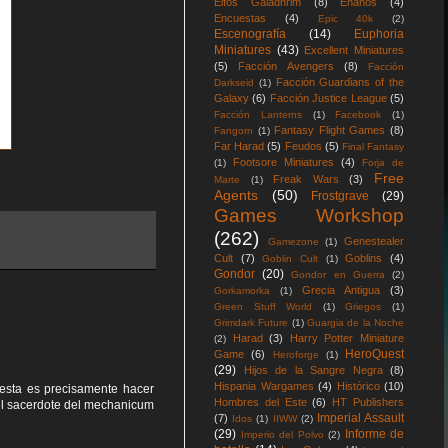
Elfos Galadhrim
(8)
Enanos
(4)
Encuestas
(4)
Epic 40k
(2)
Escenografía
(14)
Euphoria
Miniatures
(43)
Excellent Miniatures
(5)
Facción Avengers
(8)
Facción
Facción Guardians of the
Darkseid
(1)
Galaxy
(6)
Facción Justice League
(5)
Facción Lanterns
(1)
Facebook
(1)
Fantasy Flight Games
(8)
Fangorn
(1)
Far Harad
(5)
Feudos
(5)
Final Fantasy
Footsore Miniatures
(4)
(1)
Forja de
Free
Freak Wars
(3)
Marte
(1)
Agents
(50)
Frostgrave
(29)
Games Workshop
(262)
Genestealer
Gamezone
(1)
Cult
(7)
Goblins
(4)
Goblin Cult
(1)
Gondor
(20)
Gondor en Guerra
(2)
Grecia Antigua
(3)
Gorkamorka
(1)
Green Stuff World
(1)
Griegos
(1)
Grimdark Future
(1)
Guargia de la Noche
Harad
(3)
Harry Potter Miniature
(2)
HeroQuest
Game
(6)
Heroforge
(1)
(29)
Hijos de la Sangre Negra
(8)
Hispania Wargames
(4)
Histórico
(10)
esta es precisamente hacer
Hombres del Este
(6)
HT Publishers
el sacerdote del mechanicum
Imperial Assault
(7)
Idos
(1)
IIWW
(2)
(29)
Informe de
Imperio del Polvo
(2)