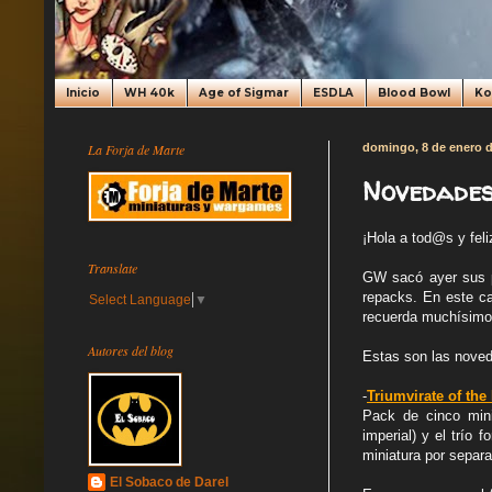
Inicio
WH 40k
Age of Sigmar
ESDLA
Blood Bowl
K
La Forja de Marte
domingo, 8 de enero 
Novedades 
¡Hola a tod@s y fel
Translate
GW sacó ayer sus pe
repacks. En este c
Select Language
▼
recuerda muchísimo 
Autores del blog
Estas son las nove
-
Triumvirate of th
Pack de cinco min
imperial) y el trío 
miniatura por separ
El Sobaco de Darel