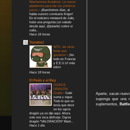
Warhammer Academy: La nueva
plataforma para dar tus primeros
pasos
-
¡Buenísimos días, al
habla vuestro comisario Kriger!
En el noticiero miniaturil de Julio,
hubo una pregunta (un saludo
desde aquí, @jotaefe) sobre si
valía...
Hace 16 horas
Tozudos!
WTC: las otras
listas que
gustaron
-
¡No
todo es Francia
y E.E.U.U! más
info!»
Hace 18 horas
El Peón y el Rey
OGROS
DRAGÓN
(Gabi)
-
Gabi
Aparte, sacan nuev
suma y sigue.
suponga que una r
Todo lo que se
suplementos,
Battl
tenía que decir
se los ogros
dragón ya se dijo aquí. Ahora
solo nos toca disfrutar. Ogros
dragón *VALORACIÓN* Mant...
Hace 1 día