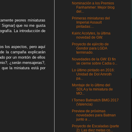
Nominación a los Premios
Fanhammer: Mejor blog
del...
Primeras miniaturas del
itamente peores miniaturas
Imperial Assault
of Sigmar) que no me gusta
pintadas:...
rafía. La introducción de
Kairic Acolytes, la última
novedad de GW.
Proyecto de ejército de
dos los aspectos, pero aquí
Gondor para LGDA
 de la campaña explicarán
terminado.
iado por un montón de ellos
Novedades de la GW: El fin
enio?, ¿serán mensajeras?,
se cierne sobre Cadia o...
que la miniatura está por
Lo último pintado en 2016:
Unidad de Dol Amroth
pa...
Montaje de lo último del
SDLA y la miniatura de
MO...
I Torneo Batmatch BMG 2017
(Valencia)
Preview de próximas
novedades para Batman
junto a ...
Proyecto de Escaladas (parte
2): Las diez metas co...