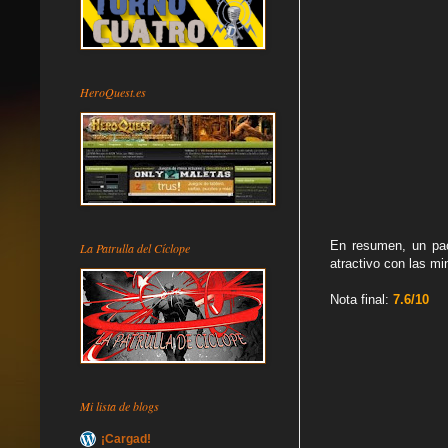
HeroQuest.es
En resumen, un pa
La Patrulla del Cíclope
atractivo con las mi
Nota final:
7.6/10
Mi lista de blogs
¡Cargad!