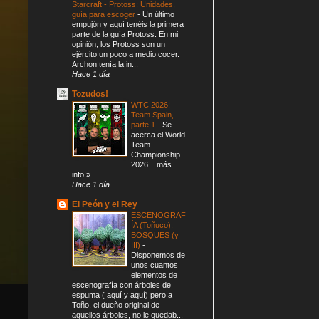
Starcraft - Protoss: Unidades,
guía para escoger
-
Un último
empujón y aquí tenéis la primera
parte de la guía Protoss. En mi
opinión, los Protoss son un
ejército un poco a medio cocer.
Archon tenía la in...
Hace 1 día
Tozudos!
WTC 2026:
Team Spain,
parte 1
-
Se
acerca el World
Team
Championship
2026... más
info!»
Hace 1 día
El Peón y el Rey
ESCENOGRAF
ÍA (Toñuco):
BOSQUES (y
III)
-
Disponemos de
unos cuantos
elementos de
escenografía con árboles de
espuma ( aquí y aquí) pero a
Toño, el dueño original de
aquellos árboles, no le quedab...