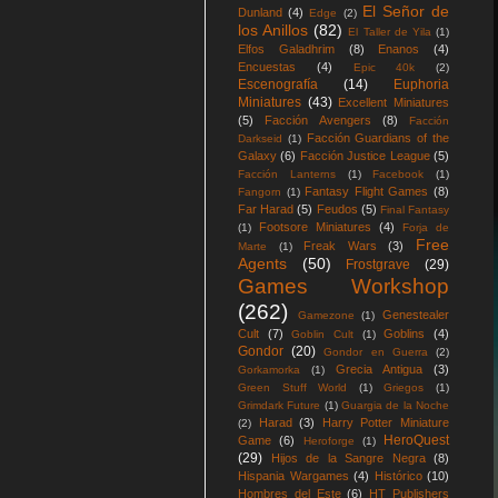
El Señor de
Dunland
(4)
Edge
(2)
los Anillos
(82)
El Taller de Yila
(1)
Elfos Galadhrim
(8)
Enanos
(4)
Encuestas
(4)
Epic 40k
(2)
Escenografía
(14)
Euphoria
Miniatures
(43)
Excellent Miniatures
(5)
Facción Avengers
(8)
Facción
Facción Guardians of the
Darkseid
(1)
Galaxy
(6)
Facción Justice League
(5)
Facción Lanterns
(1)
Facebook
(1)
Fantasy Flight Games
(8)
Fangorn
(1)
Far Harad
(5)
Feudos
(5)
Final Fantasy
Footsore Miniatures
(4)
(1)
Forja de
Free
Freak Wars
(3)
Marte
(1)
Agents
(50)
Frostgrave
(29)
Games Workshop
(262)
Genestealer
Gamezone
(1)
Cult
(7)
Goblins
(4)
Goblin Cult
(1)
Gondor
(20)
Gondor en Guerra
(2)
Grecia Antigua
(3)
Gorkamorka
(1)
Green Stuff World
(1)
Griegos
(1)
Grimdark Future
(1)
Guargia de la Noche
Harad
(3)
Harry Potter Miniature
(2)
HeroQuest
Game
(6)
Heroforge
(1)
(29)
Hijos de la Sangre Negra
(8)
Hispania Wargames
(4)
Histórico
(10)
Hombres del Este
(6)
HT Publishers