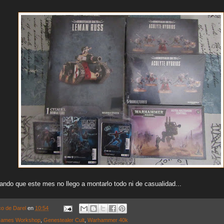
ando que este mes no llego a montarlo todo ni de casualidad...
co de Darel
en
10:54
ames Workshop
,
Genestealer Cult
,
Warhammer 40k