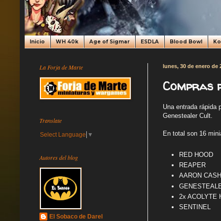
Inicio
WH 40k
Age of Sigmar
ESDLA
Blood Bowl
K
La Forja de Marte
lunes, 30 de enero de 
Compras p
Una entrada rápida 
Genestealer Cult.
Translate
En total son 16 mini
Select Language
▼
RED HOOD
Autores del blog
REAPER
AARON CASH 
GENESTEALE
2x ACOLYTE H
SENTINEL
El Sobaco de Darel