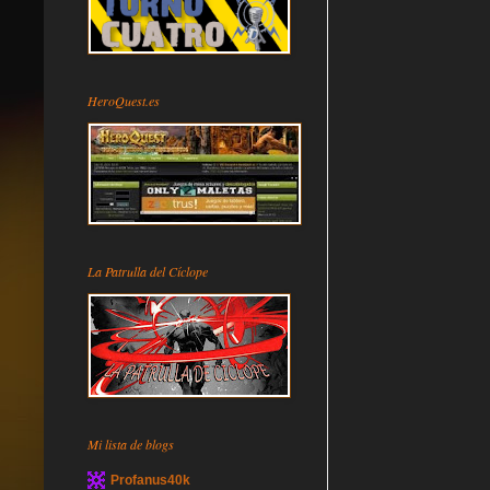
HeroQuest.es
La Patrulla del Cíclope
Mi lista de blogs
Profanus40k