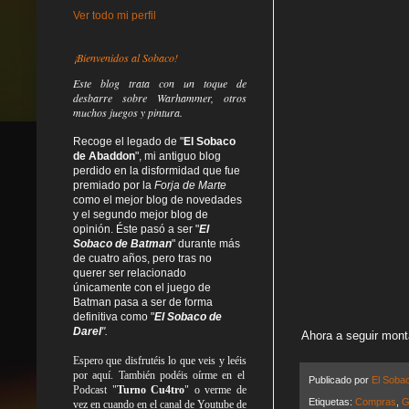
Ver todo mi perfil
¡Bienvenidos al Sobaco!
Este blog trata
con un toque de
desbarre
sobre Warhammer, otros
muchos juegos y pintura.
Recoge el legado de "
El Sobaco
de Abaddon
", mi antiguo blog
perdido en la disformidad
que fue
premiado por la
Forja de Marte
como el mejor blog de novedades
y el segundo mejor blog de
opinión. Éste pasó a ser "
El
Sobaco de Batman
" durante más
de cuatro años, pero tras no
querer ser relacionado
únicamente con el juego de
Batman pasa a ser de forma
definitiva como
"
El Sobaco de
Darel
".
Ahora a seguir mont
Espero que disfrutéis lo que
veis
y
leéis
por aquí. También podéis oírme en el
Publicado por
El Soba
Podcast "
Turno Cu4tro
" o verme de
Etiquetas:
Compras
,
G
vez en cuando en el canal de Youtube de