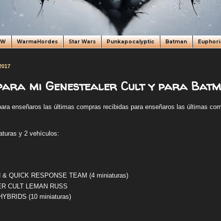
oW
WarmaHordes
Star Wars
Punkapocalyptic
Batman
Euphori
2017
ara mi Genestealer Cult y para Batm
para enseñaros las últimas compras recibidas para enseñaros las últimas co
aturas y 2 vehículos:
& QUICK RESPONSE TEAM (4 miniaturas)
R CULT LEMAN RUSS
YBRIDS (10 miniaturas)