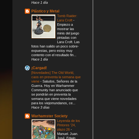
Hace 1 día
Plástico y Metal
Tomb Raider:
Lara Croft
-
Empiezo a
mostrar las
minis del juego
pintadas con
Lara Croft. Las
fotos han salido un poco sobre-
expuestas, pero estoy muy
contento con el resultado fin...
Hace 1 día
¡Cargad!
[Novedades] The Old World,
caos en preventa la semana que
viene
-
Saludos, Señores de la
Guerra. Hoy en Warhammer
Community han anunciado que
se pondrán en preventa la
semana que viene novedades
para los viejomundanos, ce...
Hace 3 días
Warhamster Society
Leyenda de los
Pintores '24,
plazo 26
-
Manuel. Juan.
José. Edwin.