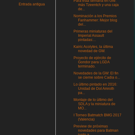
Para esta semana en GW:
Entrada antigua
más Tzeentch y una caja
de...
Nominación a los Premios
Fanhammer: Mejor blog
del...
Primeras miniaturas del
Imperial Assault
pintadas:...
Kairic Acolytes, la última
novedad de GW.
Proyecto de ejército de
Gondor para LGDA
terminado.
Novedades de la GW: El fin
se cierne sobre Cadia o...
Lo último pintado en 2016:
Unidad de Dol Amroth
pa...
Montaje de lo último del
SDLA y la miniatura de
MO...
I Torneo Batmatch BMG 2017
(Valencia)
Preview de próximas
novedades para Batman
junto a ...