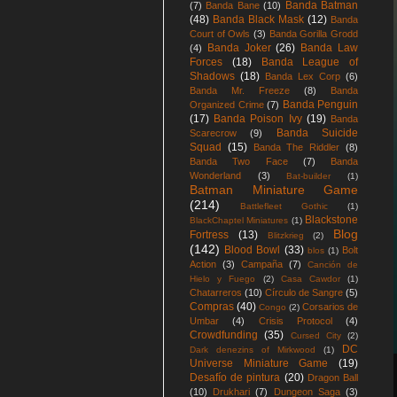
Banda Batman
(7)
Banda Bane
(10)
(48)
Banda Black Mask
(12)
Banda
Court of Owls
(3)
Banda Gorilla Grodd
Banda Joker
(26)
Banda Law
(4)
Forces
(18)
Banda League of
Shadows
(18)
Banda Lex Corp
(6)
Banda Mr. Freeze
(8)
Banda
Banda Penguin
Organized Crime
(7)
(17)
Banda Poison Ivy
(19)
Banda
Banda Suicide
Scarecrow
(9)
Squad
(15)
Banda The Riddler
(8)
Banda Two Face
(7)
Banda
Wonderland
(3)
Bat-builder
(1)
Batman Miniature Game
(214)
Battlefleet Gothic
(1)
Blackstone
BlackChaptel Miniatures
(1)
Blog
Fortress
(13)
Blitzkrieg
(2)
(142)
Blood Bowl
(33)
Bolt
blos
(1)
Action
(3)
Campaña
(7)
Canción de
Hielo y Fuego
(2)
Casa Cawdor
(1)
Chatarreros
(10)
Círculo de Sangre
(5)
Compras
(40)
Corsarios de
Congo
(2)
Umbar
(4)
Crisis Protocol
(4)
Crowdfunding
(35)
Cursed City
(2)
DC
Dark denezins of Mirkwood
(1)
Universe Miniature Game
(19)
Desafío de pintura
(20)
Dragon Ball
(10)
Drukhari
(7)
Dungeon Saga
(3)