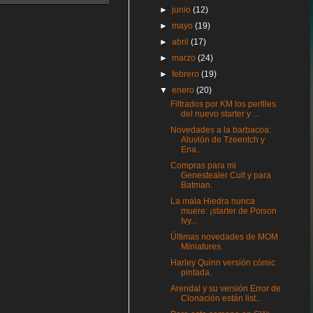
►
junio
(12)
►
mayo
(19)
►
abril
(17)
►
marzo
(24)
►
febrero
(19)
▼
enero
(20)
Filtrados por KM los perfiles
del nuevo starter y ...
Novedades a la barbacoa:
Aluvión de Tzeentch y
Ena...
Compras para mi
Genestealer Cult y para
Batman.
La mala Hiedra nunca
muere: ¡starter de Poison
Ivy...
Últimas novedades de MOM
Miniatures.
Harley Quinn versión cómic
pintada.
Arendal y su versión Error de
Clonación están list...