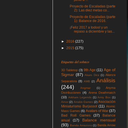
Proyecto de Escaladas (parte
2): Las diez metas co...
Proyecto de Escaladas (parte
1): Balance de 2016.
¡Feliz 2017 a todos! y un
repaso a diciembre y las...
►
2016
(227)
►
2015
(175)
Etiquetas del sobaco
Age of
9th Age
(11)
3D Tabletop
(3)
Sigmar
(87)
Alianza
Akaro Dice
(1)
Análisis
Separatista
(8)
AMB
(2)
(244)
Anyma
Angmar
(1)
Distribuciones
(4)
Arena Deathmatch
(10)
Arkham Legends
(1)
Army Box
(1)
Asociación
Arnor
(2)
Arrakis Games
(2)
Miniaturismo Burjassot
(11)
Atomic
Avatars of War
(37)
Mass Games
(6)
Bad Roll Games
(37)
Balance
Balance mensual
anual
(17)
(93)
Banda Arrow
Banda Amazons
(1)