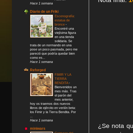
Hace 1 semana
Diario de un Friki
Escenografía:
estatua de
bronce
-
Encontré una
viejísima figura
en una tienda
solidaria. Se
trata de un normando en una
pose un poco pasmada, pero me
pareció que podría quedar bien
como es...
Hace 1 semana
Reforged
FIMIR Y LA
TIERRA
BENDITA
-
Bienvenidos un
mes más. Tras
el parón del
mes anterior,
hoy os traemos dos nuevos
libros de ejército en verión beta:
los Fimir y la Tierra Bendita. Por
...
Hace 1 semana
¿Se nota qu
miniwars
Capturas del