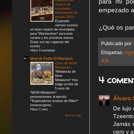
para mi po
avance de
novedades
empezado a 
Warhammer de
verano 2026
-
El pasado
viernes tuvimos
¿Qué os par
un buen reparto de novedades
para *Warhammer* para este
verano y los próximos meses.
Estas son las capturas del
Publicado por
evento : ...
Hace 5 semanas
Etiquetas:
Age
blog de Pablo El Marques
40k
Osos de MOM
Miniaturas
-
*Miniaturas de
4 comen
Mom
Miniatures* Hoy
traigo un lote de
5 osos de
*MOM Miniatures*
pertenecientes al ejercito
Álvaro 
*'Exploradores enanos de Rillon'*
(enanos/gnom...
De lujo
Hace 1 mes
Tzeentc
Mostrar todo
Jamás e
cero y 