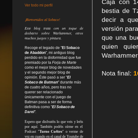
Caja con 1
Ver todo mi perfil
bestia de T
decir a qu
¡Bienvenidos al Sobaco!
versión par
Este blog trata
con un toque de
desbarre
sobre Warhammer, otros
que una bue
muchos juegos y pintura.
quien qui
Recoge el legado de "
El Sobaco
de Abaddon
", mi antiguo blog
Warhammer o
perdido en la disformidad
que fue
premiado por la
Forja de Marte
como el mejor blog de novedades
Nota final:
1
y el segundo mejor blog de
opinión. Éste pasó a ser "
El
Sobaco de Batman
" durante más
de cuatro años, pero tras no
querer ser relacionado
únicamente con el juego de
Batman pasa a ser de forma
definitiva como
"
El Sobaco de
Darel
".
Espero que disfrutéis lo que
veis
y
leéis
por aquí. También podéis oírme en el
Podcast "
Turno Cu4tro
" o verme de
vez en cuando en el canal de Youtube de