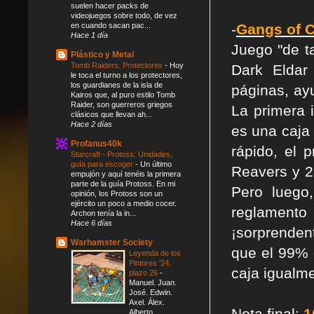
suelen hacer packs de
videojuegos sobre todo, de vez
en cuando sacan pac...
-
Gangs of 
Hace 1 día
Juego "de t
Plástico y Metal
Tomb Raiders: Protectores
-
Hoy
Dark Eldar
le toca el turno a los protectores,
los guardianes de la isla de
páginas, ay
Kairos que, al puro estilo Tomb
Raider, son guerreros griegos
La primera 
clásicos que llevan ah...
Hace 2 días
es una caja
Profanus40k
rápido, el 
Starcraft - Protoss: Unidades,
guía para escoger
-
Un último
Reavers y 2
empujón y aquí tenéis la primera
parte de la guía Protoss. En mi
Pero luego
opinión, los Protoss son un
ejército un poco a medio cocer.
reglament
Archon tenía la in...
Hace 6 días
¡sorprenden
Warhamster Society
que el 99% 
Leyenda de los
Pintores '24,
caja igualm
plazo 26
-
Manuel. Juan.
José. Edwin.
Axel. Álex.
Nota final:
1
Alberto.