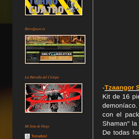
HeroQuest.es
La Patrulla del Cíclope
-
Tzaangor 
Kit de 16 p
demoníaco. 
con el pack
Shaman" la
Mi lista de blogs
De todas fo
Tozudos!