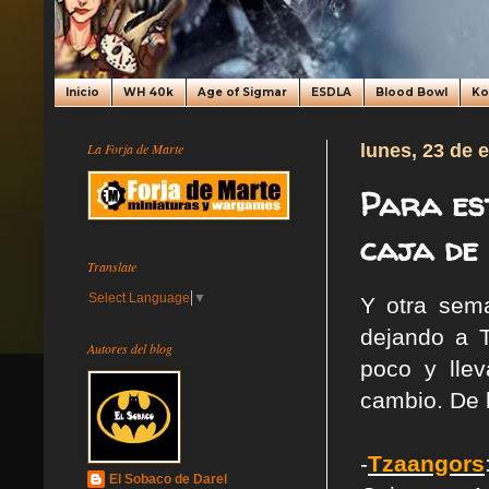
Inicio
WH 40k
Age of Sigmar
ESDLA
Blood Bowl
K
La Forja de Marte
lunes, 23 de 
Para es
caja de
Translate
Select Language
▼
Y otra sem
dejando a 
Autores del blog
poco y lle
cambio. De h
-
Tzaangors
El Sobaco de Darel