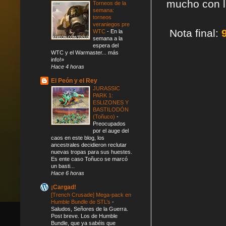
mucho con l
Torneos de la
semana:
torneos
veraniegos pre
Nota final:
WTC
-
En la
semana a la
espera del
WTC y el Warmaster... más
info!»
Hace 4 horas
El Peón y el Rey
JURASSIC
PARK 1:
ESLIZONES Y
BASTILODÓN
(Toñuco)
-
Preocupados
por el auge del
caos en este blog, los
ancestrales decidieron reclutar
nuevas tropas para sus huestes.
Es ente caso Toñuco se marcó
un basti...
Hace 6 horas
¡Cargad!
[Trench Crusade] Mega-pack en
Humble Bundle de STL’s
-
Saludos, Señores de la Guerra.
Post breve. Los de Humble
Bundle, que ya sabéis que