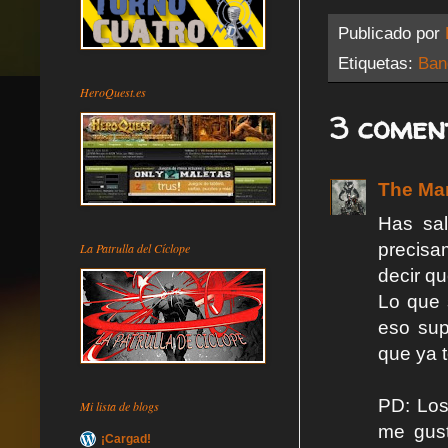
Publicado por
Etiquetas:
Ban
HeroQuest.es
3 comen
The Ma
Has sal
precisa
La Patrulla del Cíclope
decir q
Lo que 
eso sup
que ya 
PD: Los
Mi lista de blogs
me gus
¡Cargad!