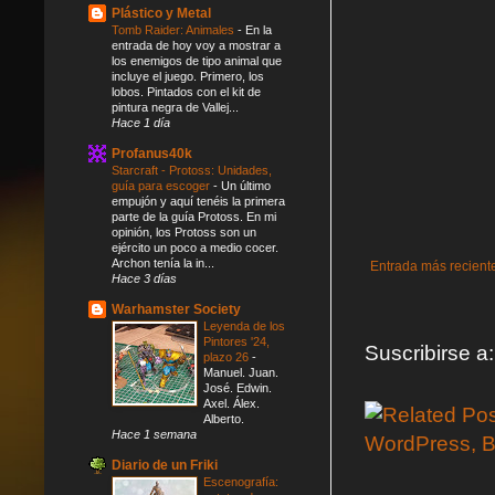
Plástico y Metal
Tomb Raider: Animales
-
En la
entrada de hoy voy a mostrar a
los enemigos de tipo animal que
incluye el juego. Primero, los
lobos. Pintados con el kit de
pintura negra de Vallej...
Hace 1 día
Profanus40k
Starcraft - Protoss: Unidades,
guía para escoger
-
Un último
empujón y aquí tenéis la primera
parte de la guía Protoss. En mi
opinión, los Protoss son un
ejército un poco a medio cocer.
Archon tenía la in...
Entrada más recient
Hace 3 días
Warhamster Society
Leyenda de los
Pintores '24,
Suscribirse a
plazo 26
-
Manuel. Juan.
José. Edwin.
Axel. Álex.
Alberto.
Hace 1 semana
Diario de un Friki
Escenografía: