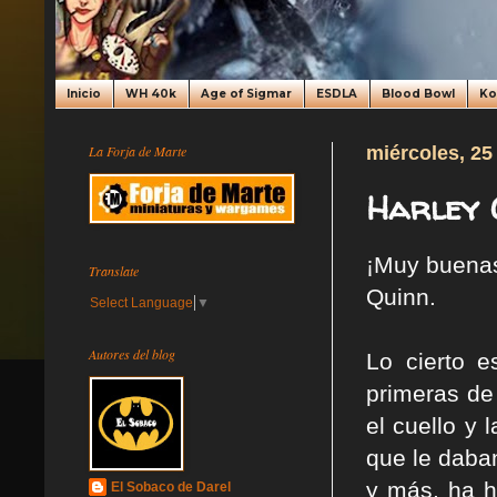
Inicio
WH 40k
Age of Sigmar
ESDLA
Blood Bowl
K
La Forja de Marte
miércoles, 25
Harley Q
¡Muy buenas
Translate
Quinn.
Select Language
▼
Autores del blog
Lo cierto 
primeras de
el cuello y
que le daban
y más, ha h
El Sobaco de Darel