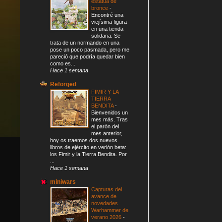
estatua de
bronce
-
Encontré una
viejísima figura
en una tienda
solidaria. Se
trata de un normando en una
pose un poco pasmada, pero me
pareció que podría quedar bien
como es...
Hace 1 semana
Reforged
FIMIR Y LA
TIERRA
BENDITA
-
Bienvenidos un
mes más. Tras
el parón del
mes anterior,
hoy os traemos dos nuevos
libros de ejército en verión beta:
los Fimir y la Tierra Bendita. Por
...
Hace 1 semana
miniwars
Capturas del
avance de
novedades
Warhammer de
verano 2026
-