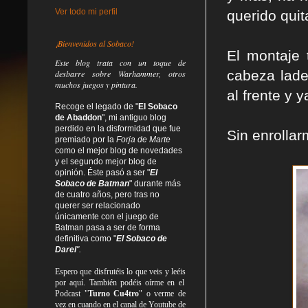
Ver todo mi perfil
querido qui
¡Bienvenidos al Sobaco!
El montaje
Este blog trata
con un toque de
cabeza lade
desbarre
sobre Warhammer, otros
muchos juegos y pintura.
al frente y y
Recoge el legado de "
El Sobaco
de Abaddon
", mi antiguo blog
perdido en la disformidad
que fue
Sin enrolla
premiado por la
Forja de Marte
como el mejor blog de novedades
y el segundo mejor blog de
opinión. Éste pasó a ser "
El
Sobaco de Batman
" durante más
de cuatro años, pero tras no
querer ser relacionado
únicamente con el juego de
Batman pasa a ser de forma
definitiva como
"
El Sobaco de
Darel
".
Espero que disfrutéis lo que
veis
y
leéis
por aquí. También podéis oírme en el
Podcast "
Turno Cu4tro
" o verme de
vez en cuando en el canal de Youtube de