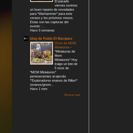
El pasado
viernes tuvimos
un buen reparto de novedades
para *Warhammer* para este
verano y los próximos meses.
Estas son las capturas del
evento : ...
Hace 5 semanas
blog de Pablo El Marques
Osos de MOM
Miniaturas
-
*Miniaturas de
Mom
Miniatures* Hoy
traigo un lote de
5 osos de
*MOM Miniatures*
pertenecientes al ejercito
*'Exploradores enanos de Rillon'*
(enanos/gnom...
Hace 1 mes
Mostrar todo