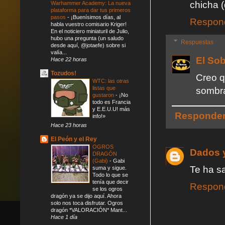
chicha (
Warhammer Academy: La nueva
plataforma para dar tus primeros
pasos
-
¡Buenísimos días, al
Respon
habla vuestro comisario Kriger!
En el noticiero miniaturil de Julio,
hubo una pregunta (un saludo
Respuestas
desde aquí, @jotaefe) sobre si
valía...
El So
Hace 22 horas
Tozudos!
Creo q
WTC: las otras
listas que
sombra
gustaron
-
¡No
todo es Francia
y E.E.U.U! más
Responde
info!»
Hace 23 horas
El Peón y el Rey
OGROS
Dados 
DRAGÓN
(Gabi)
-
Gabi
Te ha sa
suma y sigue.
Todo lo que se
tenía que decir
Respon
se los ogros
dragón ya se dijo aquí. Ahora
solo nos toca disfrutar. Ogros
dragón *VALORACIÓN* Mant...
Hace 1 día