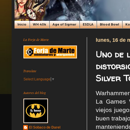
Inicio
WH 40k
Age of Sigmar
ESDLA
Blood Bowl
K
La Forja de Marte
lunes, 16 de 
Uno de 
distors
Translate
Silver 
Select Language
▼
Warhammer Q
Autores del blog
La Games W
viejos jueg
buen trabajo
manteniendo
El Sobaco de Darel