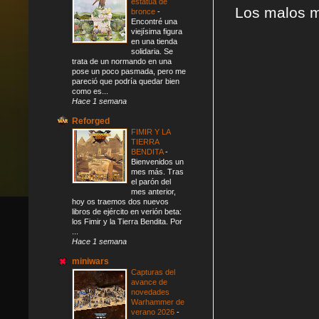
estatua de
Los malos m
bronce
-
Encontré una
viejísima figura
en una tienda
solidaria. Se
trata de un normando en una
pose un poco pasmada, pero me
pareció que podría quedar bien
como es...
Hace 1 semana
Reforged
FIMIR Y LA
TIERRA
BENDITA
-
Bienvenidos un
mes más. Tras
el parón del
mes anterior,
hoy os traemos dos nuevos
libros de ejército en verión beta:
los Fimir y la Tierra Bendita. Por
...
Hace 1 semana
miniwars
Capturas del
avance de
novedades
Warhammer de
verano 2026
-