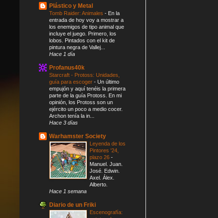
Plástico y Metal
Tomb Raider: Animales
-
En la
entrada de hoy voy a mostrar a
los enemigos de tipo animal que
incluye el juego. Primero, los
lobos. Pintados con el kit de
pintura negra de Vallej...
Hace 1 día
Profanus40k
Starcraft - Protoss: Unidades,
guía para escoger
-
Un último
empujón y aquí tenéis la primera
parte de la guía Protoss. En mi
opinión, los Protoss son un
ejército un poco a medio cocer.
Archon tenía la in...
Hace 3 días
Warhamster Society
Leyenda de los
Pintores '24,
plazo 26
-
Manuel. Juan.
José. Edwin.
Axel. Álex.
Alberto.
Hace 1 semana
Diario de un Friki
Escenografía: