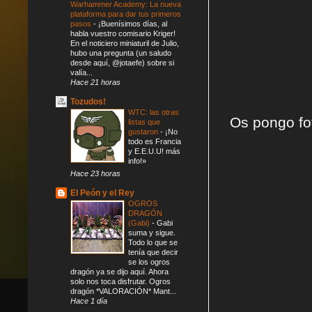
Warhammer Academy: La nueva
plataforma para dar tus primeros
pasos
-
¡Buenísimos días, al
habla vuestro comisario Kriger!
En el noticiero miniaturil de Julio,
hubo una pregunta (un saludo
desde aquí, @jotaefe) sobre si
valía...
Hace 21 horas
Tozudos!
WTC: las otras
Os pongo fo
listas que
gustaron
-
¡No
todo es Francia
y E.E.U.U! más
info!»
Hace 23 horas
El Peón y el Rey
OGROS
DRAGÓN
(Gabi)
-
Gabi
suma y sigue.
Todo lo que se
tenía que decir
se los ogros
dragón ya se dijo aquí. Ahora
solo nos toca disfrutar. Ogros
dragón *VALORACIÓN* Mant...
Hace 1 día