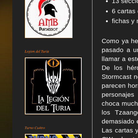
13 secci
6 cartas
fichas y
Como ya he
pasado a un
Legion del Turia
llamar a es
De los hér
Stormcast n
parecen horr
personajes
choca mucho
los Tzaang
demasiado 
Turno Cu4tro
Las cartas 