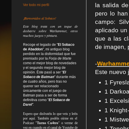
la salida d
Ver todo mi perfil
pero lo han
¡Bienvenidos al Sobaco!
campo: Sil
Este blog trata
con un toque de
aplicado un
desbarre
sobre Warhammer, otros
muchos juegos y pintura.
que a las c
Recoge el legado de "
El Sobaco
de imagen, 
de Abaddon
", mi antiguo blog
perdido en la disformidad
que fue
premiado por la
Forja de Marte
-
Warhammer
como el mejor blog de novedades
y el segundo mejor blog de
Este nuevo 
opinión. Éste pasó a ser "
El
Sobaco de Batman
" durante más
1 Fyres
de cuatro años, pero tras no
querer ser relacionado
1 Darkoa
únicamente con el juego de
Batman pasa a ser de forma
1 Excels
definitiva como
"
El Sobaco de
Darel
".
1 Knight
Espero que disfrutéis lo que
veis
y
leéis
1 Mistwe
por aquí. También podéis oírme en el
Podcast "
Turno Cu4tro
" o verme de
1 Tenebr
vez en cuando en el canal de Youtube de