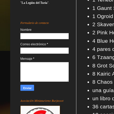
"
La Legión del Turia
".
1 Gaunt
1 Ogroi
Formulario de contacto
2 Skave
Nombre
2 Pink H
4 Blue H
Correo electrónico
*
4 pares 
6 Tzaan
Mensaje
*
8 Grot Sc
8 Kairic 
8 Chaos 
una guía
un libro
Asociación Miniaturismo Burjassot
36 carta