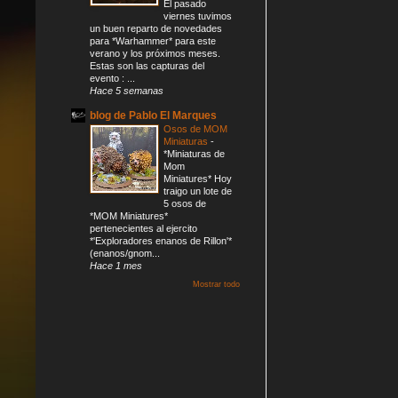
El pasado
viernes tuvimos
un buen reparto de novedades
para *Warhammer* para este
verano y los próximos meses.
Estas son las capturas del
evento : ...
Hace 5 semanas
blog de Pablo El Marques
Osos de MOM
Miniaturas
-
*Miniaturas de
Mom
Miniatures* Hoy
traigo un lote de
5 osos de
*MOM Miniatures*
pertenecientes al ejercito
*'Exploradores enanos de Rillon'*
(enanos/gnom...
Hace 1 mes
Mostrar todo