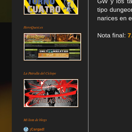
GW y los ta
tipo dungeon
narices en e
HeroQuest.es
Nota final:
7
La Patrulla del Cíclope
Mi lista de blogs
¡Cargad!