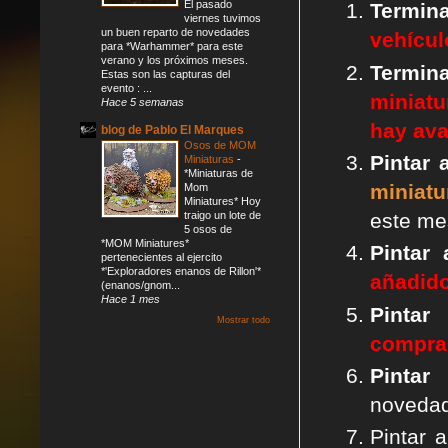
El pasado
Termin
viernes tuvimos
un buen reparto de novedades
vehícul
para *Warhammer* para este
verano y los próximos meses.
Termina
Estas son las capturas del
evento : ...
miniatu
Hace 5 semanas
hay av
blog de Pablo El Marques
Osos de MOM
Pintar
Miniaturas
-
*Miniaturas de
miniatu
Mom
Miniatures* Hoy
traigo un lote de
este mes
5 osos de
*MOM Miniatures*
Pintar
pertenecientes al ejercito
*'Exploradores enanos de Rillon'*
añadid
(enanos/gnom...
Hace 1 mes
Pinta
Mostrar todo
compra
Pintar
noveda
Pintar 