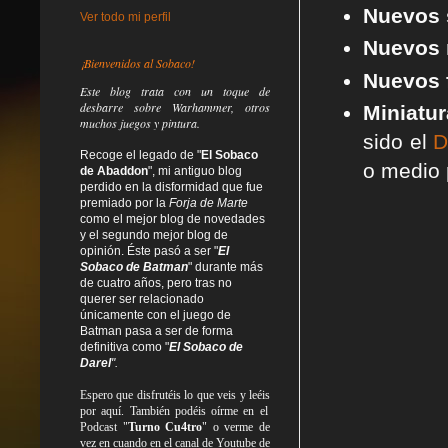
Nuevos 
Ver todo mi perfil
Nuevos 
¡Bienvenidos al Sobaco!
Nuevos f
Este blog trata
con un toque de
desbarre
sobre Warhammer, otros
Miniatur
muchos juegos y pintura.
sido el
D
Recoge el legado de "
El Sobaco
o medio 
de Abaddon
", mi antiguo blog
perdido en la disformidad
que fue
premiado por la
Forja de Marte
como el mejor blog de novedades
y el segundo mejor blog de
opinión. Éste pasó a ser "
El
Sobaco de Batman
" durante más
de cuatro años, pero tras no
querer ser relacionado
únicamente con el juego de
Batman pasa a ser de forma
definitiva como
"
El Sobaco de
Darel
".
Espero que disfrutéis lo que
veis
y
leéis
por aquí. También podéis oírme en el
Podcast "
Turno Cu4tro
" o verme de
vez en cuando en el canal de Youtube de