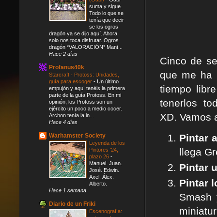
suma y sigue.
Todo lo que se
tenía que decir
se los ogros
dragón ya se dijo aquí. Ahora
solo nos toca disfrutar. Ogros
dragón *VALORACIÓN* Mant...
Hace 2 días
Cinco de se
Profanus40k
que me ha l
Starcraft - Protoss: Unidades,
guía para escoger
-
Un último
tiempo lib
empujón y aquí tenéis la primera
parte de la guía Protoss. En mi
tenerlos to
opinión, los Protoss son un
ejército un poco a medio cocer.
XD. Vamos a
Archon tenía la in...
Hace 4 días
Pintar 
Warhamster Society
Leyenda de los
llega Gr
Pintores '24,
plazo 26
-
Manuel. Juan.
Pintar 
José. Edwin.
Axel. Álex.
Pintar 
Alberto.
Hace 1 semana
Smash y
Diario de un Friki
miniatur
Escenografía: