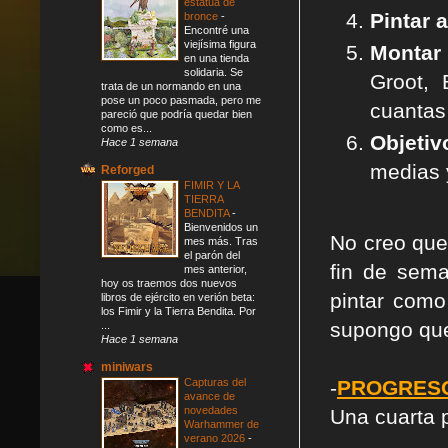
estatua de
Pintar 
bronce
-
Encontré una
viejísima figura
Montar
en una tienda
solidaria. Se
Groot, 
trata de un normando en una
pose un poco pasmada, pero me
cuantas
pareció que podría quedar bien
como es...
Objetiv
Hace 1 semana
medias 
Reforged
FIMIR Y LA
TIERRA
BENDITA
-
Bienvenidos un
No creo que
mes más. Tras
el parón del
fin de sema
mes anterior,
hoy os traemos dos nuevos
pintar como
libros de ejército en verión beta:
los Fimir y la Tierra Bendita. Por
supongo que
...
Hace 1 semana
miniwars
Capturas del
-
PROGRESO
avance de
novedades
Una cuarta 
Warhammer de
verano 2026
-