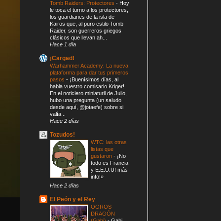
Tomb Raiders: Protectores
-
Hoy
le toca el turno a los protectores,
los guardianes de la isla de
Kairos que, al puro estilo Tomb
Raider, son guerreros griegos
clásicos que llevan ah...
Hace 1 día
¡Cargad!
Warhammer Academy: La nueva
plataforma para dar tus primeros
pasos
-
¡Buenísimos días, al
habla vuestro comisario Kriger!
En el noticiero miniaturil de Julio,
hubo una pregunta (un saludo
desde aquí, @jotaefe) sobre si
valía...
Hace 2 días
Tozudos!
WTC: las otras
listas que
gustaron
-
¡No
todo es Francia
y E.E.U.U! más
info!»
Hace 2 días
El Peón y el Rey
OGROS
DRAGÓN
(Gabi)
-
Gabi