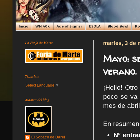
Inicio
WH 40k
Age of Sigmar
ESDLA
Blood Bowl
K
La Forja de Marte
martes, 3 de
Mayo: se
verano.
Translate
Select Language
▼
¡Hello! Otr
poco se va 
Autores del blog
mes de abri
En resumen
Nº entra
El Sobaco de Darel