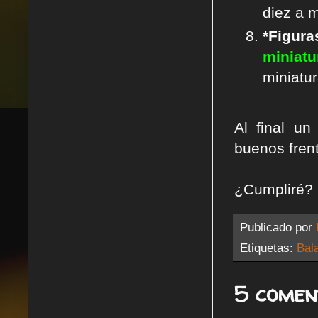
diez a 
*Figur
miniatu
miniatura
Al final u
buenos fren
¿Cumpliré?
Publicado por
Etiquetas:
Bal
5 comen