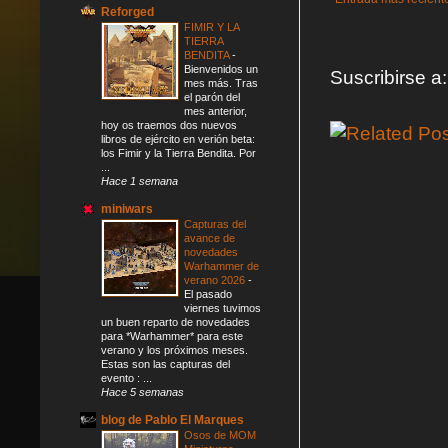
Reforged
FIMIR Y LA
TIERRA
BENDITA
-
Bienvenidos un
Suscribirse a
mes más. Tras
el parón del
mes anterior,
hoy os traemos dos nuevos
libros de ejército en verión beta:
los Fimir y la Tierra Bendita. Por
...
Hace 1 semana
miniwars
Capturas del
avance de
novedades
Warhammer de
verano 2026
-
El pasado
viernes tuvimos
un buen reparto de novedades
para *Warhammer* para este
verano y los próximos meses.
Estas son las capturas del
evento : ...
Hace 5 semanas
blog de Pablo El Marques
Osos de MOM