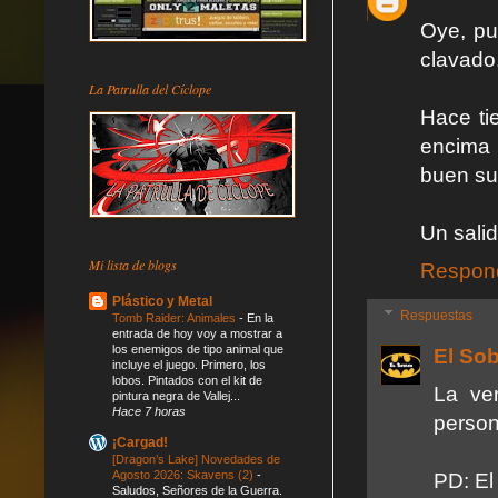
Oye, pu
clavado
La Patrulla del Cíclope
Hace ti
encima 
buen sus
Un salid
Mi lista de blogs
Respon
Plástico y Metal
Respuestas
Tomb Raider: Animales
-
En la
entrada de hoy voy a mostrar a
los enemigos de tipo animal que
El So
incluye el juego. Primero, los
lobos. Pintados con el kit de
La ve
pintura negra de Vallej...
Hace 7 horas
person
¡Cargad!
[Dragon’s Lake] Novedades de
Agosto 2026: Skavens (2)
-
PD: El 
Saludos, Señores de la Guerra.