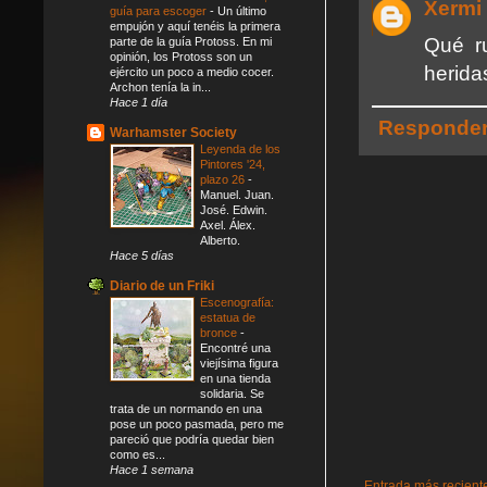
Xermi
guía para escoger
-
Un último
empujón y aquí tenéis la primera
Qué r
parte de la guía Protoss. En mi
opinión, los Protoss son un
herid
ejército un poco a medio cocer.
Archon tenía la in...
Hace 1 día
Responde
Warhamster Society
Leyenda de los
Pintores '24,
plazo 26
-
Manuel. Juan.
José. Edwin.
Axel. Álex.
Alberto.
Hace 5 días
Diario de un Friki
Escenografía:
estatua de
bronce
-
Encontré una
viejísima figura
en una tienda
solidaria. Se
trata de un normando en una
pose un poco pasmada, pero me
pareció que podría quedar bien
como es...
Hace 1 semana
Entrada más recient