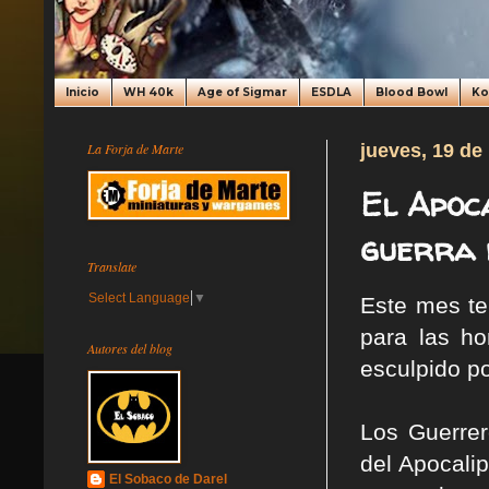
Inicio
WH 40k
Age of Sigmar
ESDLA
Blood Bowl
K
La Forja de Marte
jueves, 19 de
El Apoc
guerra 
Translate
Select Language
▼
Este mes t
para las ho
Autores del blog
esculpido p
Los Guerrer
del Apocalip
El Sobaco de Darel