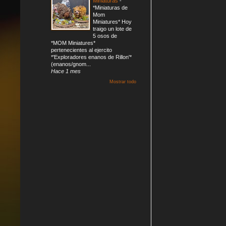
Miniaturas
-
*Miniaturas de
Mom
Miniatures* Hoy
traigo un lote de
5 osos de
*MOM Miniatures*
pertenecientes al ejercito
*'Exploradores enanos de Rillon'*
(enanos/gnom...
Hace 1 mes
Mostrar todo