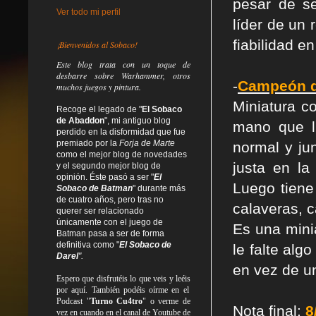
pesar de s
Ver todo mi perfil
líder de un
fiabilidad en
¡Bienvenidos al Sobaco!
Este blog trata
con un toque de
desbarre
sobre Warhammer, otros
-
Campeón d
muchos juegos y pintura.
Miniatura c
Recoge el legado de "
El Sobaco
de Abaddon
", mi antiguo blog
mano que l
perdido en la disformidad
que fue
premiado por la
Forja de Marte
normal y ju
como el mejor blog de novedades
justa en la
y el segundo mejor blog de
opinión. Éste pasó a ser "
El
Luego tiene
Sobaco de Batman
" durante más
de cuatro años, pero tras no
calaveras, 
querer ser relacionado
únicamente con el juego de
Es una minia
Batman pasa a ser de forma
definitiva como
"
El Sobaco de
le falte al
Darel
".
en vez de u
Espero que disfrutéis lo que
veis
y
leéis
por aquí. También podéis oírme en el
Podcast "
Turno Cu4tro
" o verme de
Nota final:
8
vez en cuando en el canal de Youtube de