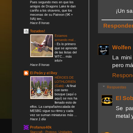
Pues segundo mes en que los
amigos de Dragons Lake le dan
¡Un sa
cariño a los skavens, que los
mecenas de su Patreon (9€ +
IVA) ten...
Hace 8 horas
Responde
Tozudos!
Estamos
armando mal...
-
Es lo primero
Wolfen
que se aprende
de las listas del
La mini
WTC... más
info!»
pero má
Hace 8 horas
El Peón y el Rey
Respon
HÉROES DE
LOTHLORIEN
(Gabi)
-
Al final
Respuestas
con tanto
bosque (aquí o
El So
aquí) se nos ha
llenado esto de
elfos. La campaña/escalada de
Se par
MESBG sigue su ritmo y cada
metal 
vez se suman miniaturas más ...
Hace 1 día
Profanus40k
Starcraft - Protoss: Unidades,