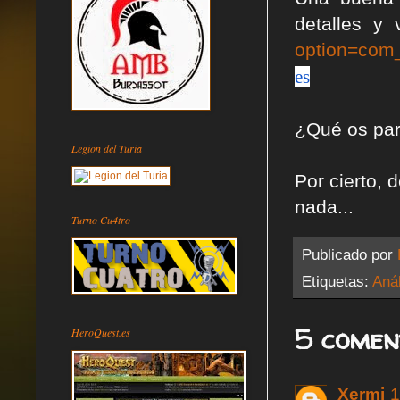
detalles y 
option=com
es
¿Qué os par
Legion del Turia
Por cierto,
nada...
Turno Cu4tro
Publicado por
Etiquetas:
Anál
5 comen
HeroQuest.es
Xermi
1