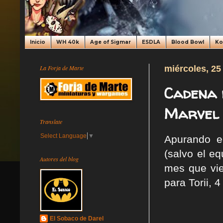
Inicio
WH 40k
Age of Sigmar
ESDLA
Blood Bowl
K
La Forja de Marte
miércoles, 25
Cadena 
Marvel y
Translate
Select Language
▼
Apurando e
(salvo el e
Autores del blog
mes que vie
para Torii, 
El Sobaco de Darel