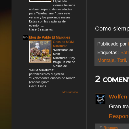
El pasado
viernes tuvimos
un buen reparto de novedades
para *Warhammer* para este
verano y los próximos meses.
Estas son las capturas del
evento : ...
Como siempr
Hace 5 semanas
blog de Pablo El Marques
Osos de MOM
Publicado por
Miniaturas
-
*Miniaturas de
Etiquetas:
Bat
Mom
Miniatures* Hoy
Montaje
,
Torii
,
traigo un lote de
5 osos de
*MOM Miniatures*
pertenecientes al ejercito
2 comen
*'Exploradores enanos de Rillon'*
(enanos/gnom...
Hace 1 mes
Mostrar todo
Wolfen
Gran tra
Respon
Respuestas