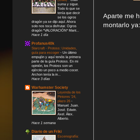
suma y sigue.
Todo lo que se
tenía que decir
Aparte me h
se los ogros
dragón ya se dijo aquí. Ahora
montarlo ya
solo nos toca disfrutar. Ogros
dragón *VALORACIÓN* Mant...
Hace 1 día
Profanus40k
Starcraft - Protoss: Unidades,
guía para escoger
-
Un último
empujón y aquí tenéis la primera
parte de la guía Protoss. En mi
opinión, los Protoss son un
ejército un poco a medio cocer.
Archon tenía la in...
Hace 3 días
Warhamster Society
Leyenda de los
Pintores '24,
plazo 26
-
Manuel. Juan.
José. Edwin.
Axel. Álex.
Alberto.
Hace 1 semana
Diario de un Friki
Escenografía: