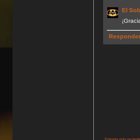
El So
¡Graci
Responde
Entrada más recient