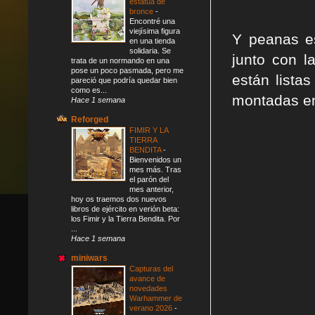
estatua de
bronce
-
Encontré una
viejísima figura
Y peanas es
en una tienda
solidaria. Se
junto con l
trata de un normando en una
pose un poco pasmada, pero me
están lista
pareció que podría quedar bien
como es...
montadas en
Hace 1 semana
Reforged
FIMIR Y LA
TIERRA
BENDITA
-
Bienvenidos un
mes más. Tras
el parón del
mes anterior,
hoy os traemos dos nuevos
libros de ejército en verión beta:
los Fimir y la Tierra Bendita. Por
...
Hace 1 semana
miniwars
Capturas del
avance de
novedades
Warhammer de
verano 2026
-