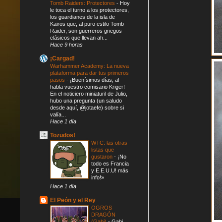
Tomb Raiders: Protectores
-
Hoy
le toca el turno a los protectores,
los guardianes de la isla de
Kairos que, al puro estilo Tomb
Raider, son guerreros griegos
clásicos que llevan ah...
Hace 9 horas
¡Cargad!
Warhammer Academy: La nueva
plataforma para dar tus primeros
pasos
-
¡Buenísimos días, al
habla vuestro comisario Kriger!
En el noticiero miniaturil de Julio,
hubo una pregunta (un saludo
desde aquí, @jotaefe) sobre si
valía...
Hace 1 día
Tozudos!
WTC: las otras
listas que
gustaron
-
¡No
todo es Francia
y E.E.U.U! más
info!»
Hace 1 día
El Peón y el Rey
OGROS
DRAGÓN
(Gabi)
-
Gabi