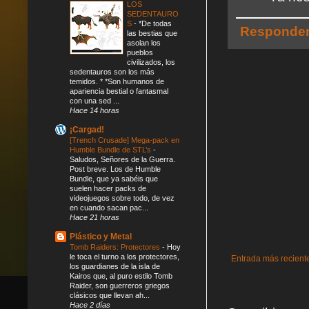
LOS
SEDENTAURO
S
-
*De todas
Responde
las bestias que
asolan los
pueblos
civilizados, los
sedentauros son los más
temidos. * *Son humanos de
apariencia bestial o fantasmal
con una sed ...
Hace 14 horas
¡Cargad!
[Trench Crusade] Mega-pack en
Humble Bundle de STL’s
-
Saludos, Señores de la Guerra.
Post breve. Los de Humble
Bundle, que ya sabéis que
suelen hacer packs de
videojuegos sobre todo, de vez
en cuando sacan pac...
Hace 21 horas
Plástico y Metal
Tomb Raiders: Protectores
-
Hoy
le toca el turno a los protectores,
Entrada más recient
los guardianes de la isla de
Kairos que, al puro estilo Tomb
Raider, son guerreros griegos
clásicos que llevan ah...
Hace 2 días