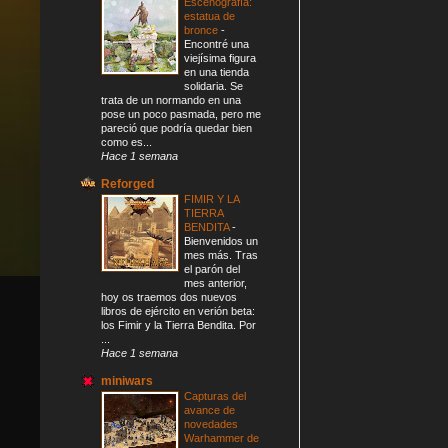
Escenografía:
estatua de
bronce
-
Encontré una
viejísima figura
en una tienda
solidaria. Se
trata de un normando en una
pose un poco pasmada, pero me
pareció que podría quedar bien
como es...
Hace 1 semana
Reforged
FIMIR Y LA
TIERRA
BENDITA
-
Bienvenidos un
mes más. Tras
el parón del
mes anterior,
hoy os traemos dos nuevos
libros de ejército en verión beta:
los Fimir y la Tierra Bendita. Por
...
Hace 1 semana
miniwars
Capturas del
avance de
novedades
Warhammer de