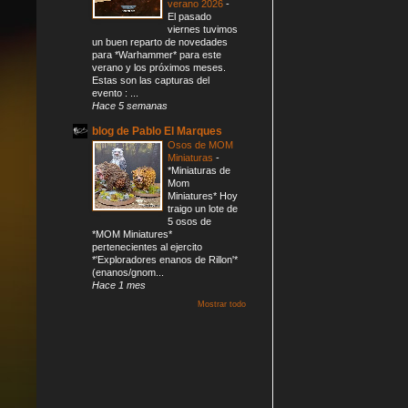
verano 2026
-
El pasado
viernes tuvimos
un buen reparto de novedades
para *Warhammer* para este
verano y los próximos meses.
Estas son las capturas del
evento : ...
Hace 5 semanas
blog de Pablo El Marques
Osos de MOM
Miniaturas
-
*Miniaturas de
Mom
Miniatures* Hoy
traigo un lote de
5 osos de
*MOM Miniatures*
pertenecientes al ejercito
*'Exploradores enanos de Rillon'*
(enanos/gnom...
Hace 1 mes
Mostrar todo