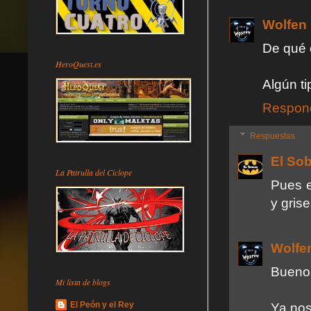
Wolfen
De qué 
HeroQuest.es
Algún t
Respon
Respuestas
El So
La Patrulla del Cíclope
Pues e
y gris
Wolfe
Buenos
Mi lista de blogs
El Peón y el Rey
Ya nos