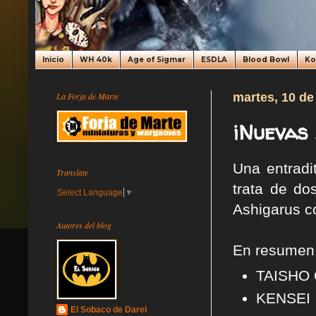
Inicio
WH 40k
Age of Sigmar
ESDLA
Blood Bowl
K
La Forja de Marte
martes, 10 d
¡Nuevas 
Una entradi
Translate
trata de do
Select Language
▼
Ashigarus co
Autores del blog
En resumen
TAISHO
KENSEI
El Sobaco de Darel