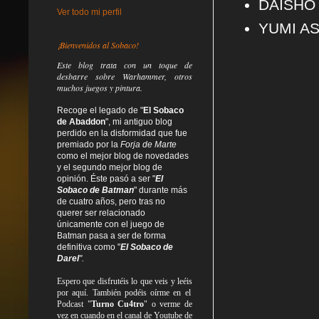
DAISHO
Ver todo mi perfil
YUMI AS
¡Bienvenidos al Sobaco!
Este blog trata
con un toque de
desbarre
sobre Warhammer, otros
muchos juegos y pintura.
Recoge el legado de "
El Sobaco
de Abaddon
", mi antiguo blog
perdido en la disformidad
que fue
premiado por la
Forja de Marte
como el mejor blog de novedades
y el segundo mejor blog de
opinión. Éste pasó a ser "
El
Sobaco de Batman
" durante más
de cuatro años, pero tras no
querer ser relacionado
únicamente con el juego de
Batman pasa a ser de forma
definitiva como
"
El Sobaco de
Darel
".
Espero que disfrutéis lo que
veis
y
leéis
por aquí. También podéis oírme en el
Podcast "
Turno Cu4tro
" o verme de
vez en cuando en el canal de Youtube de