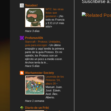
Suscribirse a
Tozudos!
WTC: las otras
listas que
gustaron
-
¡No
todo es Francia
y E.E.U.U! más
info!»
Hace 3 días
Profanus40k
Starcraft - Protoss: Unidades,
guía para escoger
-
Un último
empujón y aquí tenéis la primera
parte de la guía Protoss. En mi
opinión, los Protoss son un
ejército un poco a medio cocer.
Archon tenía la in...
Hace 5 días
Warhamster Society
Leyenda de los
Pintores '24,
plazo 26
-
Manuel. Juan.
José. Edwin.
Axel. Álex.
Alberto.
Hace 1 semana
Diario de un Friki