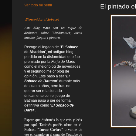
El pintado e
Ver todo mi perfil
¡Bienvenidos al Sobaco!
Este blog trata
con un toque de
desbarre
sobre Warhammer, otros
muchos juegos y pintura.
Recoge el legado de "
El Sobaco
de Abaddon
", mi antiguo blog
perdido en la disformidad
que fue
premiado por la
Forja de Marte
como el mejor blog de novedades
y el segundo mejor blog de
opinión. Éste pasó a ser "
El
Sobaco de Batman
" durante más
de cuatro años, pero tras no
querer ser relacionado
únicamente con el juego de
Batman pasa a ser de forma
definitiva como
"
El Sobaco de
Darel
".
Espero que disfrutéis lo que
veis
y
leéis
por aquí. También podéis oírme en el
Podcast "
Turno Cu4tro
" o verme de
vez en cuando en el canal de Youtube de