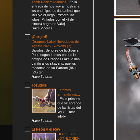
Tomb Raider: Animales
-
En la
entrada de hoy voy a mostrar a
los enemigos de tipo animal que
incluye el juego. Primero, los
lobos. Pintados con el kit de
pintura negra de Vallej...
Hace 2 horas
¡Cargad!
[Dragon’s Lake] Novedades de
Agosto 2026: Skavens (2)
-
Saludos, Señores de la Guerra.
Pues segundo mes en que los
amigos de Dragons Lake le dan
cariño a los skavens, que los
mecenas de su Patreon (9€ +
IVA) ten...
Hace 3 horas
Tozudos!
Estamos
armando mal...
-
Es lo primero
que se aprende
de las listas del
WTC... más
info!»
Hace 3 horas
El Peón y el Rey
HÉROES DE
LOTHLORIEN