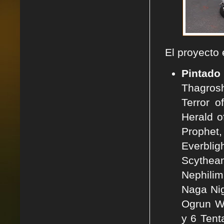
El proyecto 
Pintado
Thagros
Terror o
Herald o
Prophet,
Everblig
Scythean
Nephilim
Naga Nig
Ogrun W
y 6 Tent