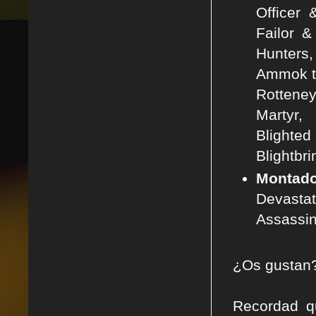
Officer 
Failor &
Hunters,
Ammok th
Rottene
Martyr,
Blighted
Blightbri
Montado
Devasta
Assassin
¿Os gustan? 
Recordad q