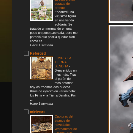
estatua de
bronce
-
Encontré una
viejísima figura
en una tienda
solidaria. Se
trata de un normando en una
pose un poco pasmada, pero me
pareció que podría quedar bien
como es...
Hace 1 semana
Reforged
FIMIR Y LA
TIERRA
BENDITA
-
Bienvenidos un
mes más. Tras
el parón del
mes anterior,
hoy os traemos dos nuevos
libros de ejército en verión beta:
los Fimir y la Tierra Bendita. Por
...
Hace 1 semana
miniwars
Capturas del
avance de
novedades
Warhammer de
verano 2026
-