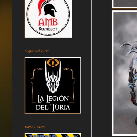
Legion del Turia
Turno Cu4tro