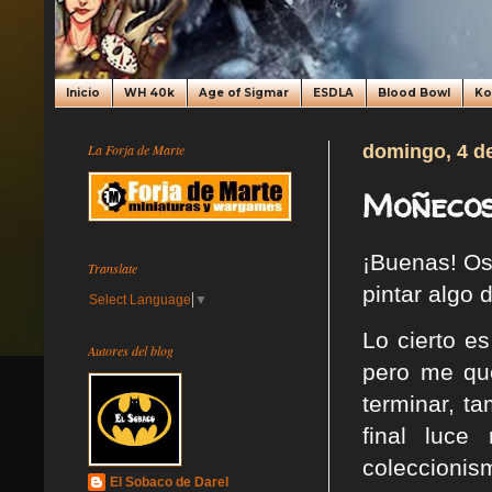
Inicio
WH 40k
Age of Sigmar
ESDLA
Blood Bowl
K
La Forja de Marte
domingo, 4 de
Moñecos
¡Buenas! Os
Translate
pintar algo 
Select Language
▼
Lo cierto e
Autores del blog
pero me que
terminar, t
final luc
coleccionis
El Sobaco de Darel