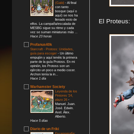
(Gabi)
-
Al final
con tanto
bosque (aquí o
aquí) se nos ha
El Proteus:
llenado esto de
elfos. La campaña/escalada de
MESBG sigue su ritmo y cada
vez se suman miniaturas más ...
Hace 23 horas
Profanus40k
Starcraft - Protoss: Unidades,
guía para escoger
-
Un último
empujón y aquí tenéis la primera
parte de la guía Protoss. En mi
opinión, los Protoss son un
ejército un poco a medio cocer.
Archon tenía la in...
Hace 1 día
Warhamster Society
Leyenda de los
Pintores '24,
plazo 26
-
Manuel. Juan.
José. Edwin.
Axel. Álex.
Alberto.
Hace 5 días
Diario de un Friki
Escenografía: