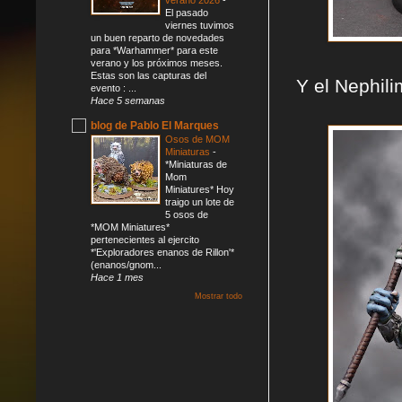
El pasado
viernes tuvimos
un buen reparto de novedades
para *Warhammer* para este
verano y los próximos meses.
Estas son las capturas del
Y el Nephili
evento : ...
Hace 5 semanas
blog de Pablo El Marques
Osos de MOM
Miniaturas
-
*Miniaturas de
Mom
Miniatures* Hoy
traigo un lote de
5 osos de
*MOM Miniatures*
pertenecientes al ejercito
*'Exploradores enanos de Rillon'*
(enanos/gnom...
Hace 1 mes
Mostrar todo