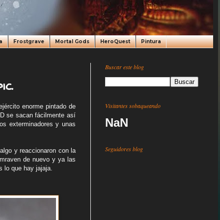
a
Frostgrave
Mortal Gods
HeroQuest
Pintura
Buscar este blog
ic.
Visitantes sobaqueando
ejército enorme pintado de
3D se sacan fácilmente así
NaN
os exterminadores y unas
Seguidores blog
algo y reaccionaron con la
ormraven de nuevo y ya las
s lo que hay jajaja.