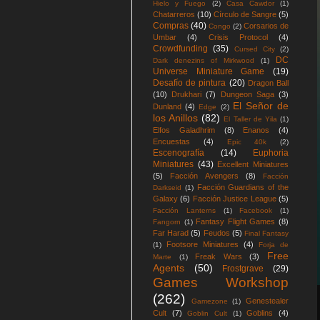
Hielo y Fuego
(2)
Casa Cawdor
(1)
Chatarreros
(10)
Círculo de Sangre
(5)
Compras
(40)
Corsarios de
Congo
(2)
Umbar
(4)
Crisis Protocol
(4)
Crowdfunding
(35)
Cursed City
(2)
DC
Dark denezins of Mirkwood
(1)
Universe Miniature Game
(19)
Desafío de pintura
(20)
Dragon Ball
(10)
Drukhari
(7)
Dungeon Saga
(3)
El Señor de
Dunland
(4)
Edge
(2)
los Anillos
(82)
El Taller de Yila
(1)
Elfos Galadhrim
(8)
Enanos
(4)
Encuestas
(4)
Epic 40k
(2)
Escenografía
(14)
Euphoria
Miniatures
(43)
Excellent Miniatures
(5)
Facción Avengers
(8)
Facción
Facción Guardians of the
Darkseid
(1)
Galaxy
(6)
Facción Justice League
(5)
Facción Lanterns
(1)
Facebook
(1)
Fantasy Flight Games
(8)
Fangorn
(1)
Far Harad
(5)
Feudos
(5)
Final Fantasy
Footsore Miniatures
(4)
(1)
Forja de
Free
Freak Wars
(3)
Marte
(1)
Agents
(50)
Frostgrave
(29)
Games Workshop
(262)
Genestealer
Gamezone
(1)
Cult
(7)
Goblins
(4)
Goblin Cult
(1)