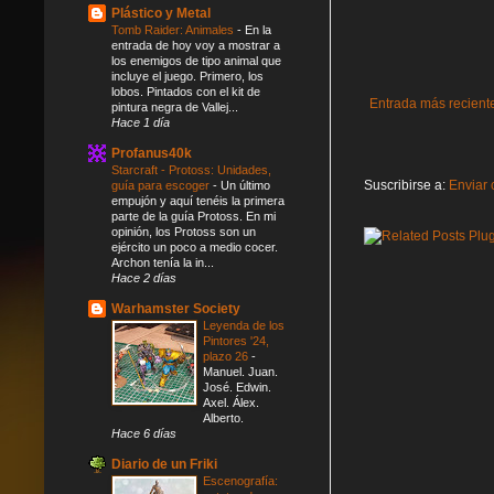
Plástico y Metal
Tomb Raider: Animales
-
En la
entrada de hoy voy a mostrar a
los enemigos de tipo animal que
incluye el juego. Primero, los
lobos. Pintados con el kit de
Entrada más recient
pintura negra de Vallej...
Hace 1 día
Profanus40k
Starcraft - Protoss: Unidades,
Suscribirse a:
Enviar 
guía para escoger
-
Un último
empujón y aquí tenéis la primera
parte de la guía Protoss. En mi
opinión, los Protoss son un
ejército un poco a medio cocer.
Archon tenía la in...
Hace 2 días
Warhamster Society
Leyenda de los
Pintores '24,
plazo 26
-
Manuel. Juan.
José. Edwin.
Axel. Álex.
Alberto.
Hace 6 días
Diario de un Friki
Escenografía: