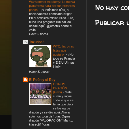
Warhammer Academy: La nueva
No hay co
plataforma para dar tus primeros
pasos
-
¡Buenísimos días, al
habla vuestro comisario Kriger!
En el noticiero miniaturil de Julio,
Publicar 
hubo una pregunta (un saludo
desde aquí, @jotaefe) sobre si
valía...
Hace 9 horas
Tozudos!
WTC: las otras
listas que
gustaron
-
¡No
todo es Francia
y E.E.U.U! más
info!»
Hace 11 horas
El Peón y el Rey
OGROS
DRAGÓN
(Gabi)
-
Gabi
suma y sigue.
Todo lo que se
tenía que decir
se los ogros
dragón ya se dijo aquí. Ahora
solo nos toca disfrutar. Ogros
dragón *VALORACIÓN* Mant...
Hace 20 horas