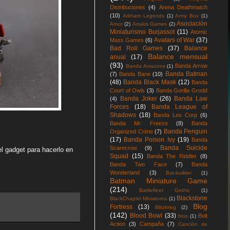
Distribuciones
(4)
Arena Deathmatch
(10)
Arkham Legends
(1)
Army Box
(1)
Asociación
Arnor
(2)
Arrakis Games
(2)
Miniaturismo Burjassot
(11)
Atomic
Avatars of War
(37)
Mass Games
(6)
Bad Roll Games
(37)
Balance
Balance mensual
anual
(17)
(93)
Banda Arrow
Banda Amazons
(1)
Banda Batman
(7)
Banda Bane
(10)
(48)
Banda Black Mask
(12)
Banda
Court of Owls
(3)
Banda Gorilla Grodd
Banda Joker
(26)
Banda Law
(4)
Forces
(18)
Banda League of
Shadows
(18)
Banda Lex Corp
(6)
Banda Mr. Freeze
(8)
Banda
Banda Penguin
Organized Crime
(7)
(17)
Banda Poison Ivy
(19)
Banda
Banda Suicide
Scarecrow
(9)
el gadget para hacerlo en
Squad
(15)
Banda The Riddler
(8)
Banda Two Face
(7)
Banda
Wonderland
(3)
Bat-builder
(1)
Batman Miniature Game
(214)
Battlefleet Gothic
(1)
Blackstone
BlackChaptel Miniatures
(1)
Blog
Fortress
(13)
Blitzkrieg
(2)
(142)
Blood Bowl
(33)
Bolt
blos
(1)
Action
(3)
Campaña
(7)
Canción de