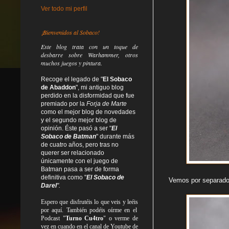
Ver todo mi perfil
¡Bienvenidos al Sobaco!
Este blog trata
con un toque de
desbarre
sobre Warhammer, otros
muchos juegos y pintura.
Recoge el legado de "
El Sobaco
de Abaddon
", mi antiguo blog
perdido en la disformidad
que fue
premiado por la
Forja de Marte
como el mejor blog de novedades
y el segundo mejor blog de
opinión. Éste pasó a ser "
El
Sobaco de Batman
" durante más
de cuatro años, pero tras no
querer ser relacionado
únicamente con el juego de
Batman pasa a ser de forma
definitiva como
"
El Sobaco de
Vemos por separado 
Darel
".
Espero que disfrutéis lo que
veis
y
leéis
por aquí. También podéis oírme en el
Podcast "
Turno Cu4tro
" o verme de
vez en cuando en el canal de Youtube de