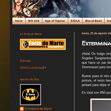
Inicio
WH 40k
Age of Sigmar
ESDLA
Blood Bowl
K
La Forja de Marte
lunes, 21 de agosto d
Extermina
¡Hola! Os traigo ot
Ángeles Sangrientos
Translate
que hace un par de
Stormraven para ten
Select Language
▼
Bueno pues el otro 
Autores del blog
pintura, el resto b
pintaré para dejar el
En total son 850 pun
El Sobaco de Darel