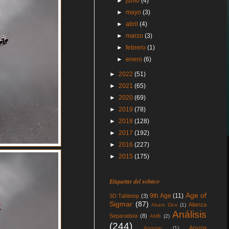
►
junio
(4)
►
mayo
(3)
►
abril
(4)
►
marzo
(3)
►
febrero
(1)
►
enero
(6)
►
2022
(51)
►
2021
(65)
►
2020
(69)
►
2019
(78)
►
2018
(128)
►
2017
(192)
►
2016
(227)
►
2015
(175)
Etiquetas del sobaco
Age of
9th Age
(11)
3D Tabletop
(3)
Sigmar
(87)
Alianza
Akaro Dice
(1)
Análisis
Separatista
(8)
AMB
(2)
(244)
Anyma
Angmar
(1)