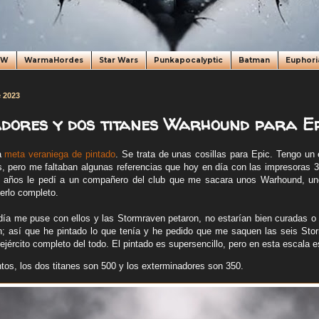
oW
WarmaHordes
Star Wars
Punkapocalyptic
Batman
Euphori
e 2023
dores y dos titanes Warhound para Ep
ra
meta veraniega de pintado
. Se trata de unas cosillas para Epic. Tengo un 
, pero me faltaban algunas referencias que hoy en día con las impresoras 
 años le pedí a un compañero del club que me sacara unos Warhound, un
erlo completo.
día me puse con ellos y las Stormraven petaron, no estarían bien curadas o 
ien; así que he pintado lo que tenía y he pedido que me saquen las seis St
 ejército completo del todo. El pintado es supersencillo, pero en esta escala e
tos, los dos titanes son 500 y los exterminadores son 350.