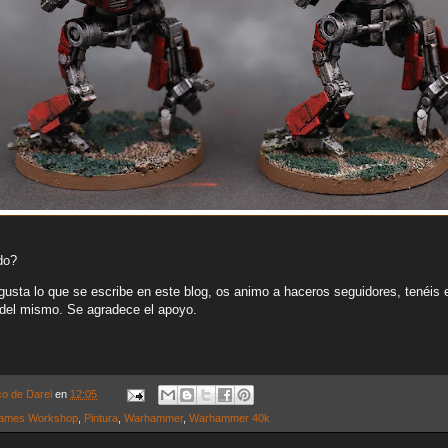
do?
usta lo que se escribe en este blog, os animo a haceros seguidores, tenéis 
del mismo. Se agradece el apoyo.
co de Darel
en
12:05
ames Workshop
,
Pintura
,
Warhammer
,
Warhammer 40k