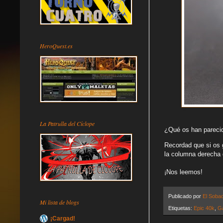
HeroQuest.es
La Patrulla del Cíclope
¿Qué os han pareci
Recordad que si os g
la columna derecha 
¡Nos leemos!
Publicado por
El Soba
Mi lista de blogs
Etiquetas:
Epic 40k
,
G
¡Cargad!