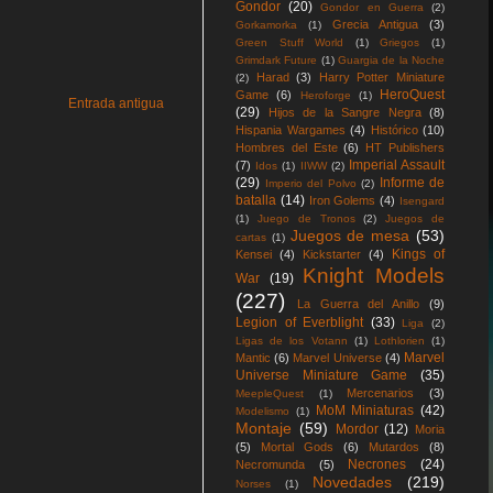
Gondor
(20)
Gondor en Guerra
(2)
Grecia Antigua
(3)
Gorkamorka
(1)
Green Stuff World
(1)
Griegos
(1)
Grimdark Future
(1)
Guargia de la Noche
Harad
(3)
Harry Potter Miniature
(2)
HeroQuest
Game
(6)
Heroforge
(1)
Entrada antigua
(29)
Hijos de la Sangre Negra
(8)
Hispania Wargames
(4)
Histórico
(10)
Hombres del Este
(6)
HT Publishers
Imperial Assault
(7)
Idos
(1)
IIWW
(2)
(29)
Informe de
Imperio del Polvo
(2)
batalla
(14)
Iron Golems
(4)
Isengard
(1)
Juego de Tronos
(2)
Juegos de
Juegos de mesa
(53)
cartas
(1)
Kings of
Kensei
(4)
Kickstarter
(4)
Knight Models
War
(19)
(227)
La Guerra del Anillo
(9)
Legion of Everblight
(33)
Liga
(2)
Ligas de los Votann
(1)
Lothlorien
(1)
Marvel
Mantic
(6)
Marvel Universe
(4)
Universe Miniature Game
(35)
Mercenarios
(3)
MeepleQuest
(1)
MoM Miniaturas
(42)
Modelismo
(1)
Montaje
(59)
Mordor
(12)
Moria
(5)
Mortal Gods
(6)
Mutardos
(8)
Necrones
(24)
Necromunda
(5)
Novedades
(219)
Norses
(1)