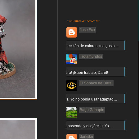
Comentarios recientes
Jose Fco
Muy buena elección de colores, me gusta.…
Trotamundos
¡Arnor no caerá! ¡Buen trabajo, Darel!
El Sobaco de Darel
Jajaja gracias. Yo no podía usar adaptad…
Bago Ganapie
Increíble el rebaseado y el ejército. Yo…
darkstar