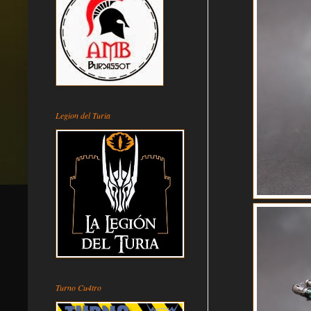
Legion del Turia
Turno Cu4tro