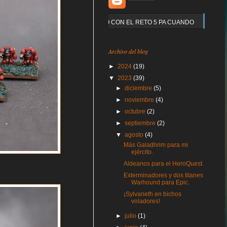
Y QUE PASO CON EL RETO 5 PA CUANDO
Archivo del blog
►
2024
(19)
▼
2023
(39)
►
diciembre
(5)
►
noviembre
(4)
►
octubre
(2)
►
septiembre
(2)
▼
agosto
(4)
Más Galadhrim para mi
ejército.
Aldeanos para el HeroQuest.
Exterminadores y dos titanes
Warhound para Epic.
¡Sylvaneth en bichos
voladores!
►
julio
(1)