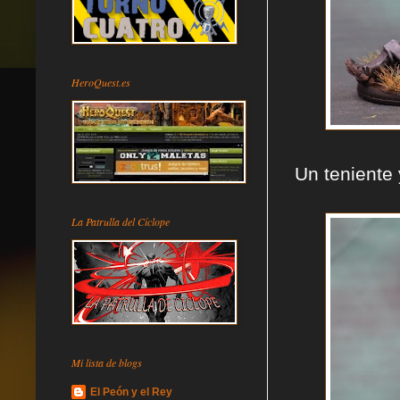
HeroQuest.es
Un teniente 
La Patrulla del Cíclope
Mi lista de blogs
El Peón y el Rey