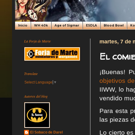
Inicio
WH 40k
Age of Sigmar
ESDLA
Blood Bowl
K
La Forja de Marte
martes, 7 de 
El comie
¡Buenas! P
Translate
objetivos de
Select Language
▼
IIWW, lo ha
Autores del blog
vendido much
Para esta p
las piezas d
Lo cierto es
El Sobaco de Darel