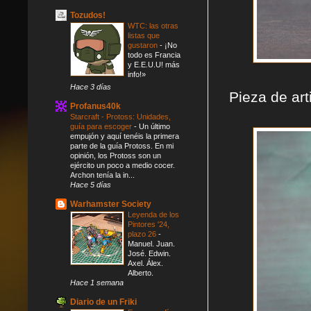
Tozudos!
WTC: las otras
listas que
gustaron
-
¡No
todo es Francia
y E.E.U.U! más
info!»
Hace 3 días
Pieza de art
Profanus40k
Starcraft - Protoss: Unidades,
guía para escoger
-
Un último
empujón y aquí tenéis la primera
parte de la guía Protoss. En mi
opinión, los Protoss son un
ejército un poco a medio cocer.
Archon tenía la in...
Hace 5 días
Warhamster Society
Leyenda de los
Pintores '24,
plazo 26
-
Manuel. Juan.
José. Edwin.
Axel. Álex.
Alberto.
Hace 1 semana
Diario de un Friki