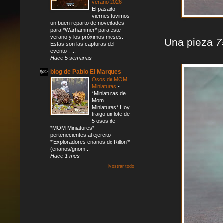
verano 2026
-
El pasado
viernes tuvimos
un buen reparto de novedades
para *Warhammer* para este
verano y los próximos meses.
Una pieza
7
Estas son las capturas del
evento : ...
Hace 5 semanas
blog de Pablo El Marques
Osos de MOM
Miniaturas
-
*Miniaturas de
Mom
Miniatures* Hoy
traigo un lote de
5 osos de
*MOM Miniatures*
pertenecientes al ejercito
*'Exploradores enanos de Rillon'*
(enanos/gnom...
Hace 1 mes
Mostrar todo