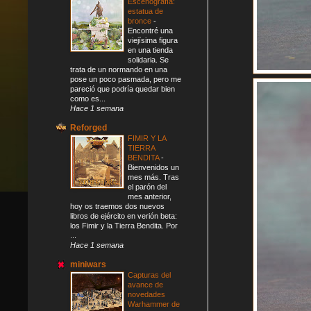
Escenografía:
estatua de
bronce
-
Encontré una
viejísima figura
en una tienda
solidaria. Se
trata de un normando en una
pose un poco pasmada, pero me
pareció que podría quedar bien
como es...
Hace 1 semana
Reforged
FIMIR Y LA
TIERRA
BENDITA
-
Bienvenidos un
mes más. Tras
el parón del
mes anterior,
hoy os traemos dos nuevos
libros de ejército en verión beta:
los Fimir y la Tierra Bendita. Por
...
Hace 1 semana
miniwars
Capturas del
avance de
novedades
Warhammer de