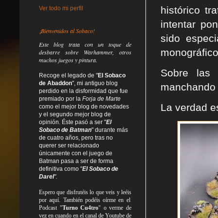
histórico t
Ver todo mi perfil
intentar po
¡Bienvenidos al Sobaco!
sido especi
Este blog trata
con un toque de
monográfico
desbarre
sobre Warhammer, otros
muchos juegos y pintura.
Sobre las 
Recoge el legado de "
El Sobaco
de Abaddon
", mi antiguo blog
manchando in
perdido en la disformidad
que fue
premiado por la
Forja de Marte
La verdad es
como el mejor blog de novedades
y el segundo mejor blog de
opinión. Éste pasó a ser "
El
Sobaco de Batman
" durante más
de cuatro años, pero tras no
querer ser relacionado
únicamente con el juego de
Batman pasa a ser de forma
definitiva como
"
El Sobaco de
Darel
".
Espero que disfrutéis lo que
veis
y
leéis
por aquí. También podéis oírme en el
Podcast "
Turno Cu4tro
" o verme de
vez en cuando en el canal de Youtube de