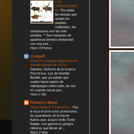
LOS
SEDENTAURO
S
-
*De todas
las bestias que
asolan los
pueblos
civilizados, los
sedentauros son los más
temidos. * *Son humanos de
apariencia bestial o fantasmal
con una sed ...
Hace 19 horas
¡Cargad!
[Trench Crusade] Mega-pack en
Humble Bundle de STL’s
-
Saludos, Señores de la Guerra.
Post breve. Los de Humble
Bundle, que ya sabéis que
suelen hacer packs de
videojuegos sobre todo, de vez
en cuando sacan pac...
Hace 1 día
Plástico y Metal
Tomb Raiders: Protectores
-
Hoy
le toca el turno a los protectores,
los guardianes de la isla de
Kairos que, al puro estilo Tomb
Raider, son guerreros griegos
clásicos que llevan ah...
Hace 2 días