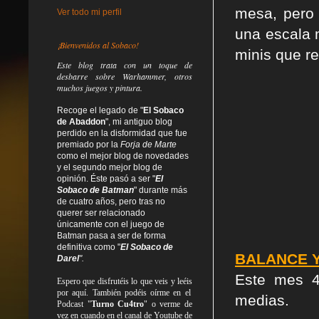
mesa, pero
Ver todo mi perfil
una escala 
¡Bienvenidos al Sobaco!
minis que r
Este blog trata
con un toque de
desbarre
sobre Warhammer, otros
muchos juegos y pintura.
Recoge el legado de "
El Sobaco
de Abaddon
", mi antiguo blog
perdido en la disformidad
que fue
premiado por la
Forja de Marte
como el mejor blog de novedades
y el segundo mejor blog de
opinión. Éste pasó a ser "
El
Sobaco de Batman
" durante más
de cuatro años, pero tras no
querer ser relacionado
únicamente con el juego de
Batman pasa a ser de forma
definitiva como
"
El Sobaco de
BALANCE Y
Darel
".
Este mes 41
Espero que disfrutéis lo que
veis
y
leéis
por aquí. También podéis oírme en el
medias.
Podcast "
Turno Cu4tro
" o verme de
vez en cuando en el canal de Youtube de