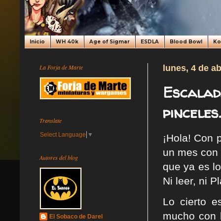
Inicio
WH 40k
Age of Sigmar
ESDLA
Blood Bowl
K
La Forja de Marte
lunes, 4 de ab
Escalad
pinceles.
Translate
Select Language
▼
¡Hola! Con 
un mes con u
Autores del blog
que ya es l
Ni leer, ni 
Lo cierto 
mucho con l
El Sobaco de Darel