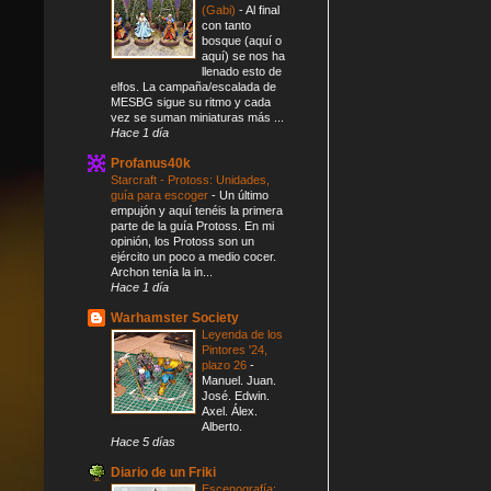
(Gabi)
-
Al final
con tanto
bosque (aquí o
aquí) se nos ha
llenado esto de
elfos. La campaña/escalada de
MESBG sigue su ritmo y cada
vez se suman miniaturas más ...
Hace 1 día
Profanus40k
Starcraft - Protoss: Unidades,
guía para escoger
-
Un último
empujón y aquí tenéis la primera
parte de la guía Protoss. En mi
opinión, los Protoss son un
ejército un poco a medio cocer.
Archon tenía la in...
Hace 1 día
Warhamster Society
Leyenda de los
Pintores '24,
plazo 26
-
Manuel. Juan.
José. Edwin.
Axel. Álex.
Alberto.
Hace 5 días
Diario de un Friki
Escenografía: