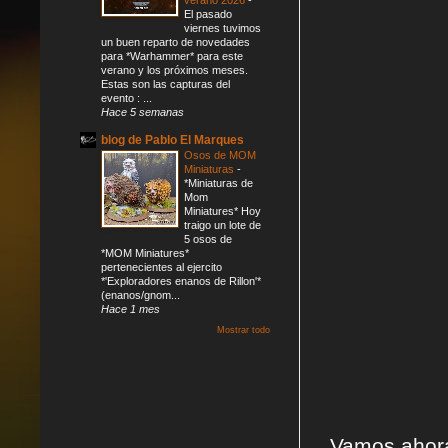
El pasado
viernes tuvimos
un buen reparto de novedades
para *Warhammer* para este
verano y los próximos meses.
Estas son las capturas del
evento : ...
Hace 5 semanas
blog de Pablo El Marques
Osos de MOM
Miniaturas
-
*Miniaturas de
Mom
Miniatures* Hoy
traigo un lote de
5 osos de
*MOM Miniatures*
pertenecientes al ejercito
*'Exploradores enanos de Rillon'*
(enanos/gnom...
Hace 1 mes
Mostrar todo
Vamos ahor