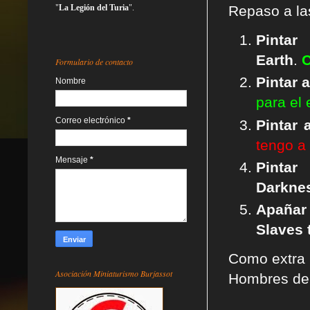
Rep
aso a l
"
La Legión del Turia
".
Pintar
Earth
.
Formulario de contacto
Pintar 
Nombre
para el 
Correo electrónico
*
Pintar
tengo a 
Mensaje
*
Pinta
Darkne
Apañar
Slaves 
Como extra 
Asociación Miniaturismo Burjassot
Hombres del