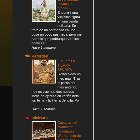
estatua de
bronce
-
Encontré una
viejísima figura
en una tienda
solidaria. Se
trata de un normando en una
pose un poco pasmada, pero me
pareció que podría quedar bien
como es...
Hace 1 semana
Reforged
FIMIR Y LA
TIERRA
BENDITA
-
Bienvenidos un
mes más. Tras
el parón del
mes anterior,
hoy os traemos dos nuevos
libros de ejército en verión beta:
los Fimir y la Tierra Bendita. Por
...
Hace 1 semana
miniwars
Capturas del
avance de
novedades
Warhammer de
verano 2026
-