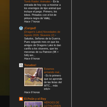
Tomb Raider: Animales
-
En la
entrada de hoy voy a mostrar a
los enemigos de tipo animal que
incluye el juego. Primero, los
lobos. Pintados con el kit de
pintura negra de Vallej...
Hace 7 horas
¡Cargad!
[Dragon’s Lake] Novedades de
Agosto 2026: Skavens (2)
-
Saludos, Señores de la Guerra.
Pues segundo mes en que los
amigos de Dragons Lake le dan
cariño a los skavens, que los
mecenas de su Patreon (9€ +
IVA) ten...
Hace 8 horas
Tozudos!
Estamos
armando mal...
-
Es lo primero
que se aprende
de las listas del
WTC... más
info!»
Hace 8 horas
El Peón y el Rey
HÉROES DE
LOTHLORIEN