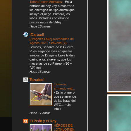
Tomb Raider: Animales
-
En la
entrada de hoy voy a mostrar a
los enemigos de tipo animal que
incluye el juego. Primero, los
lobos. Pintados con el kit de
pintura negra de Vallej...
Hace 16 horas
¡Cargad!
[Dragon’s Lake] Novedades de
Agosto 2026: Skavens (2)
-
Saludos, Señores de la Guerra.
Pues segundo mes en que los
amigos de Dragons Lake le dan
cariño a los skavens, que los
mecenas de su Patreon (9€ +
IVA) ten...
Hace 16 horas
Tozudos!
Estamos
armando mal...
-
Es lo primero
que se aprende
de las listas del
WTC... más
info!»
Hace 17 horas
El Peón y el Rey
HÉROES DE
LOTHLORIEN