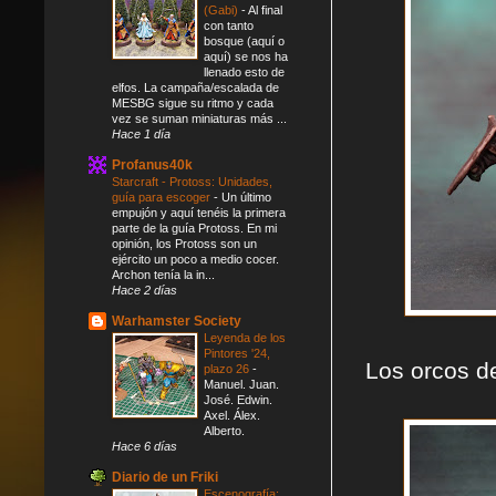
(Gabi)
-
Al final
con tanto
bosque (aquí o
aquí) se nos ha
llenado esto de
elfos. La campaña/escalada de
MESBG sigue su ritmo y cada
vez se suman miniaturas más ...
Hace 1 día
Profanus40k
Starcraft - Protoss: Unidades,
guía para escoger
-
Un último
empujón y aquí tenéis la primera
parte de la guía Protoss. En mi
opinión, los Protoss son un
ejército un poco a medio cocer.
Archon tenía la in...
Hace 2 días
Warhamster Society
Leyenda de los
Pintores '24,
Los orcos d
plazo 26
-
Manuel. Juan.
José. Edwin.
Axel. Álex.
Alberto.
Hace 6 días
Diario de un Friki
Escenografía: