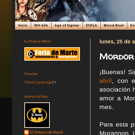
Inicio
WH 40k
Age of Sigmar
ESDLA
Blood Bowl
K
La Forja de Marte
lunes, 25 de a
Mordor 
¡Buenas! S
Translate
abril
, con e
Select Language
▼
asociación 
Autores del blog
amor a Mord
mes.
Para esta p
Morannon. L
El Sobaco de Darel