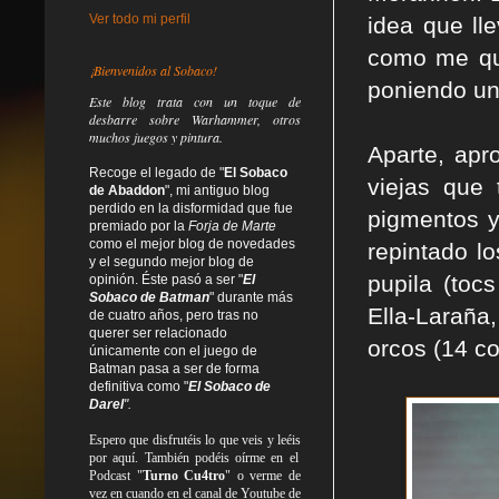
Ver todo mi perfil
idea que ll
como me que
¡Bienvenidos al Sobaco!
poniendo un 
Este blog trata
con un toque de
desbarre
sobre Warhammer, otros
muchos juegos y pintura.
Aparte, apr
Recoge el legado de "
El Sobaco
viejas que 
de Abaddon
", mi antiguo blog
perdido en la disformidad
que fue
pigmentos y 
premiado por la
Forja de Marte
como el mejor blog de novedades
repintado l
y el segundo mejor blog de
pupila (toc
opinión. Éste pasó a ser "
El
Sobaco de Batman
" durante más
Ella-Laraña,
de cuatro años, pero tras no
querer ser relacionado
orcos (14 c
únicamente con el juego de
Batman pasa a ser de forma
definitiva como
"
El Sobaco de
Darel
".
Espero que disfrutéis lo que
veis
y
leéis
por aquí. También podéis oírme en el
Podcast "
Turno Cu4tro
" o verme de
vez en cuando en el canal de Youtube de