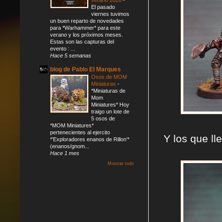
El pasado
viernes tuvimos
un buen reparto de novedades
para *Warhammer* para este
verano y los próximos meses.
Estas son las capturas del
evento : ...
Hace 5 semanas
blog de Pablo El Marques
Osos de MOM
Miniaturas
-
*Miniaturas de
Mom
Miniatures* Hoy
traigo un lote de
5 osos de
*MOM Miniatures*
pertenecientes al ejercito
Y los que ll
*'Exploradores enanos de Rillon'*
(enanos/gnom...
Hace 1 mes
Mostrar todo