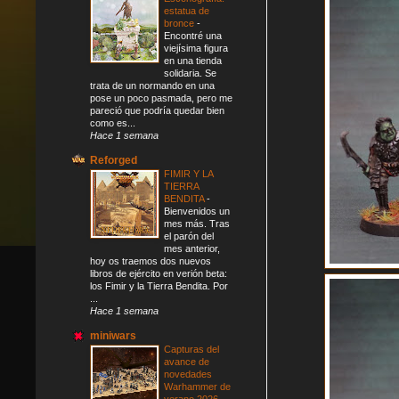
estatua de
bronce
-
Encontré una
viejísima figura
en una tienda
solidaria. Se
trata de un normando en una
pose un poco pasmada, pero me
pareció que podría quedar bien
como es...
Hace 1 semana
Reforged
FIMIR Y LA
TIERRA
BENDITA
-
Bienvenidos un
mes más. Tras
el parón del
mes anterior,
hoy os traemos dos nuevos
libros de ejército en verión beta:
los Fimir y la Tierra Bendita. Por
...
Hace 1 semana
miniwars
Capturas del
avance de
novedades
Warhammer de
verano 2026
-