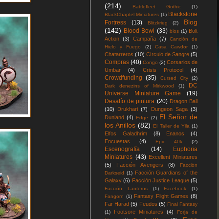
(214)
Battlefleet Gothic
(1)
Blackstone
BlackChaptel Miniatures
(1)
Blog
Fortress
(13)
Blitzkrieg
(2)
(142)
Blood Bowl
(33)
Bolt
blos
(1)
Action
(3)
Campaña
(7)
Canción de
Hielo y Fuego
(2)
Casa Cawdor
(1)
Chatarreros
(10)
Círculo de Sangre
(5)
Compras
(40)
Corsarios de
Congo
(2)
Umbar
(4)
Crisis Protocol
(4)
Crowdfunding
(35)
Cursed City
(2)
DC
Dark denezins of Mirkwood
(1)
Universe Miniature Game
(19)
Desafío de pintura
(20)
Dragon Ball
(10)
Drukhari
(7)
Dungeon Saga
(3)
El Señor de
Dunland
(4)
Edge
(2)
los Anillos
(82)
El Taller de Yila
(1)
Elfos Galadhrim
(8)
Enanos
(4)
Encuestas
(4)
Epic 40k
(2)
Escenografía
(14)
Euphoria
Miniatures
(43)
Excellent Miniatures
(5)
Facción Avengers
(8)
Facción
Facción Guardians of the
Darkseid
(1)
Galaxy
(6)
Facción Justice League
(5)
Facción Lanterns
(1)
Facebook
(1)
Fantasy Flight Games
(8)
Fangorn
(1)
Far Harad
(5)
Feudos
(5)
Final Fantasy
Footsore Miniatures
(4)
(1)
Forja de