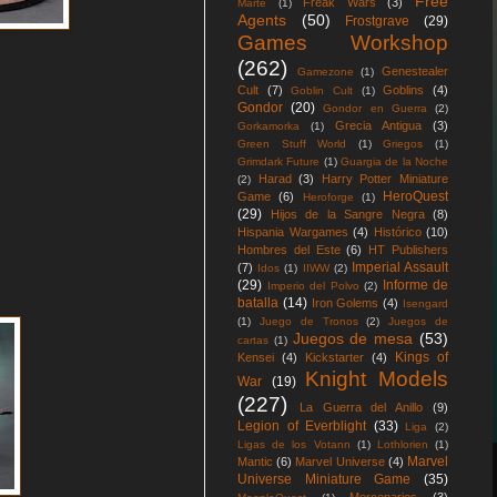
Free
Freak Wars
(3)
Marte
(1)
Agents
(50)
Frostgrave
(29)
Games Workshop
(262)
Genestealer
Gamezone
(1)
Cult
(7)
Goblins
(4)
Goblin Cult
(1)
Gondor
(20)
Gondor en Guerra
(2)
Grecia Antigua
(3)
Gorkamorka
(1)
Green Stuff World
(1)
Griegos
(1)
Grimdark Future
(1)
Guargia de la Noche
Harad
(3)
Harry Potter Miniature
(2)
HeroQuest
Game
(6)
Heroforge
(1)
(29)
Hijos de la Sangre Negra
(8)
Hispania Wargames
(4)
Histórico
(10)
Hombres del Este
(6)
HT Publishers
Imperial Assault
(7)
Idos
(1)
IIWW
(2)
(29)
Informe de
Imperio del Polvo
(2)
batalla
(14)
Iron Golems
(4)
Isengard
(1)
Juego de Tronos
(2)
Juegos de
Juegos de mesa
(53)
cartas
(1)
Kings of
Kensei
(4)
Kickstarter
(4)
Knight Models
War
(19)
(227)
La Guerra del Anillo
(9)
Legion of Everblight
(33)
Liga
(2)
Ligas de los Votann
(1)
Lothlorien
(1)
Marvel
Mantic
(6)
Marvel Universe
(4)
Universe Miniature Game
(35)