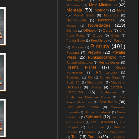
Mercenarios
(3)
MeepleQuest
(1)
MoM Miniaturas
(42)
Modelismo
(1)
Montaje
(59)
Mordor
(12)
Moria
(5)
Mortal Gods
(6)
Mutardos
(8)
Necrones
(24)
Necromunda
(5)
Novedades
(219)
Norses
(1)
Off-topic
(3)
Ogros
(7)
Ofertas
(1)
One
Orcos
(5)
Page Rules
(1)
Orkos
(1)
Pandilleros
(6)
Panda Bane
(1)
Patreon
Pintura
(491)
(1)
Pinceles
(1)
Preview
(22)
Privater
Podcast
(7)
Press
(25)
Punkapocalyptic
(47)
Reinos Ogros
(8)
Reaper Miniatures
(1)
Resina Planet
(17)
Reyes
Funerarios
(9)
RN Estudio
(5)
Rojocinco
(1)
Rol
(1)
Rol en Quart
(1)
Slaves to
Scale 75.
(1)
Shatterpoint
(1)
Sorteo /
Darkness
(6)
Smaug
(4)
Concurso
(15)
Spiderman
(1)
Spiderman Miniature Game
(1)
Star
Star Wars
(38)
Player Miniatures
(1)
Star Wars Legion
(8)
Stormcast
Eternals
(1)
Studio Tomahawk
(1)
Surus
Sylvaneth
(12)
Creations
(1)
The Flash
The Old World
(3)
& The Arrow
(1)
The
Rangers
(1)
The Shire
(1)
Thunder
Chrome
(1)
Tiendas
(1)
Top Wargames
Torii
(15)
Torneo
(30)
(1)
TT Combat