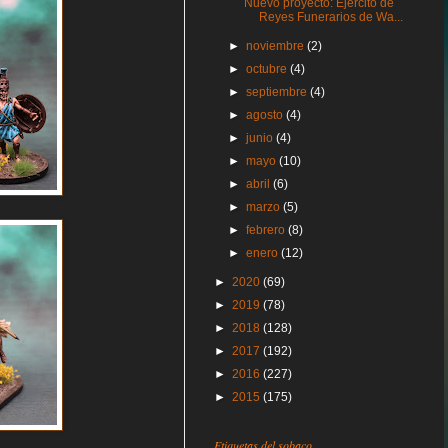
Nuevo proyecto: Ejército de
Reyes Funerarios de Wa...
►
noviembre
(2)
►
octubre
(4)
►
septiembre
(4)
►
agosto
(4)
►
junio
(4)
►
mayo
(10)
►
abril
(6)
►
marzo
(5)
►
febrero
(8)
►
enero
(12)
►
2020
(69)
►
2019
(78)
►
2018
(128)
►
2017
(192)
►
2016
(227)
►
2015
(175)
Etiquetas del sobaco