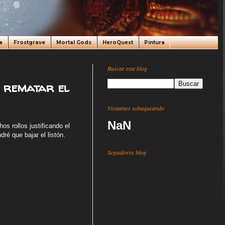
a
Frostgrave
Mortal Gods
HeroQuest
Pintura
Buscar este blog
 rematar el
Visitantes sobaqueando
NaN
s rollos justificando el
ré que bajar el listón.
Seguidores blog