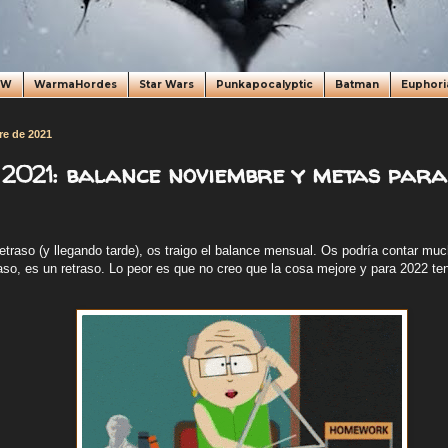
oW
WarmaHordes
Star Wars
Punkapocalyptic
Batman
Euphori
re de 2021
2021: balance noviembre y metas para
raso (y llegando tarde), os traigo el balance mensual. Os podría contar mucho
raso, es un retraso. Lo peor es que no creo que la cosa mejore y para 2022 tend