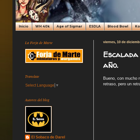
Inicio
WH 40k
Age of Sigmar
ESDLA
Blood Bowl
K
La Forja de Marte
viernes, 10 de diciemb
Escalada 
año.
Translate
Bueno, con mucho ret
retraso, pero un ret
Select Language
▼
Autores del blog
El Sobaco de Darel