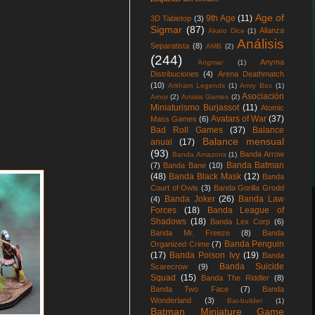
Age of
9th Age
(11)
3D Tabletop
(3)
Sigmar
(87)
Alianza
Akaro Dice
(1)
Análisis
Separatista
(8)
AMB
(2)
(244)
Anyma
Angmar
(1)
Distribuciones
(4)
Arena Deathmatch
(10)
Arkham Legends
(1)
Army Box
(1)
Asociación
Arnor
(2)
Arrakis Games
(2)
Miniaturismo Burjassot
(11)
Atomic
Avatars of War
(37)
Mass Games
(6)
Bad Roll Games
(37)
Balance
Balance mensual
anual
(17)
(93)
Banda Arrow
Banda Amazons
(1)
Banda Batman
(7)
Banda Bane
(10)
(48)
Banda Black Mask
(12)
Banda
Court of Owls
(3)
Banda Gorilla Grodd
Banda Joker
(26)
Banda Law
(4)
Forces
(18)
Banda League of
Shadows
(18)
Banda Lex Corp
(6)
Banda Mr. Freeze
(8)
Banda
Banda Penguin
Organized Crime
(7)
(17)
Banda Poison Ivy
(19)
Banda
Banda Suicide
Scarecrow
(9)
Squad
(15)
Banda The Riddler
(8)
Banda Two Face
(7)
Banda
Wonderland
(3)
Bat-builder
(1)
Batman Miniature Game