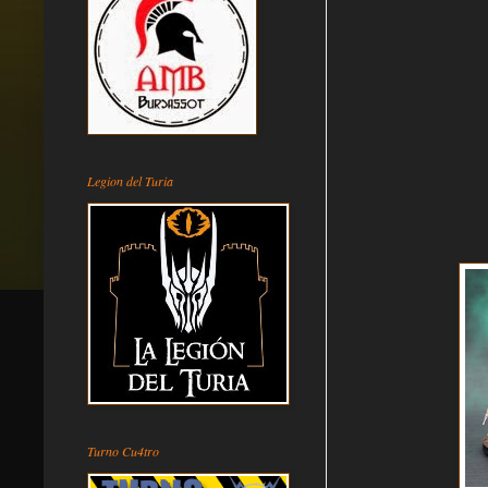
Legion del Turia
Turno Cu4tro