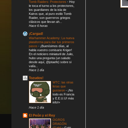
Tomb Raiders: Protectores
-
Hoy
le toca el turno a los protectores,
los guardianes de la isla de
Kairos que, al puro estilo Tomb
Raider, son guerreros griegos
clásicos que llevan ah...
Hace 6 horas
¡Cargad!
Warhammer Academy: La nueva
plataforma para dar tus primeros
pasos
-
¡Buenísimos días, al
habla vuestro comisario Kriger!
En el noticiero miniaturil de Julio,
hubo una pregunta (un saludo
desde aquí, @jotaefe) sobre si
valía...
Hace 1 día
Tozudos!
WTC: las otras
listas que
gustaron
-
¡No
todo es Francia
y E.E.U.U! más
info!»
Hace 1 día
El Peón y el Rey
OGROS
DRAGÓN
(Gabi)
-
Gabi