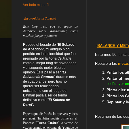
Ver todo mi perfil
¡Bienvenidos al Sobaco!
Este blog trata
con un toque de
desbarre
sobre Warhammer, otros
muchos juegos y pintura.
Recoge el legado de "
El Sobaco
-
BALANCE Y META
de Abaddon
", mi antiguo blog
perdido en la disformidad
que fue
Este mes 90 miniatu
premiado por la
Forja de Marte
como el mejor blog de novedades
Rep
aso a las
metas
y el segundo mejor blog de
opinión. Éste pasó a ser "
El
Pintar los
at
Sobaco de Batman
" durante más
Pintar al m
de cuatro años, pero tras no
podéis ver e
querer ser relacionado
Pintar diez 
únicamente con el juego de
Batman pasa a ser de forma
Pintar los G
definitiva como
"
El Sobaco de
Repintar y b
Darel
".
Espero que disfrutéis lo que
veis
y
leéis
Resumen de las cos
por aquí. También podéis oírme en el
Podcast "
Turno Cu4tro
" o verme de
vez en cuando en el canal de Youtube de