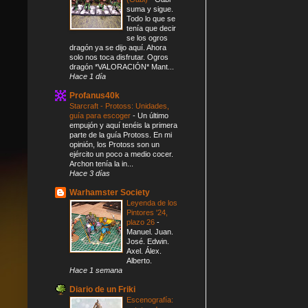
suma y sigue.
Todo lo que se
tenía que decir
se los ogros
dragón ya se dijo aquí. Ahora
solo nos toca disfrutar. Ogros
dragón *VALORACIÓN* Mant...
Hace 1 día
Profanus40k
Starcraft - Protoss: Unidades,
guía para escoger
-
Un último
empujón y aquí tenéis la primera
parte de la guía Protoss. En mi
opinión, los Protoss son un
ejército un poco a medio cocer.
Archon tenía la in...
Hace 3 días
Warhamster Society
Leyenda de los
Pintores '24,
plazo 26
-
Manuel. Juan.
José. Edwin.
Axel. Álex.
Alberto.
Hace 1 semana
Diario de un Friki
Escenografía: