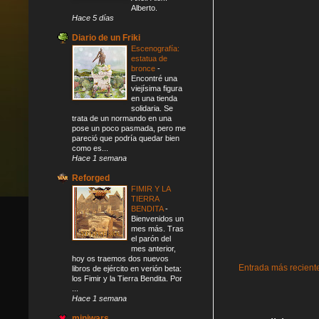
Alberto.
Hace 5 días
Diario de un Friki
Escenografía:
estatua de
bronce
-
Encontré una
viejísima figura
en una tienda
solidaria. Se
trata de un normando en una
pose un poco pasmada, pero me
pareció que podría quedar bien
como es...
Hace 1 semana
Reforged
FIMIR Y LA
TIERRA
BENDITA
-
Bienvenidos un
mes más. Tras
el parón del
mes anterior,
hoy os traemos dos nuevos
Entrada más recient
libros de ejército en verión beta:
los Fimir y la Tierra Bendita. Por
...
Hace 1 semana
miniwars