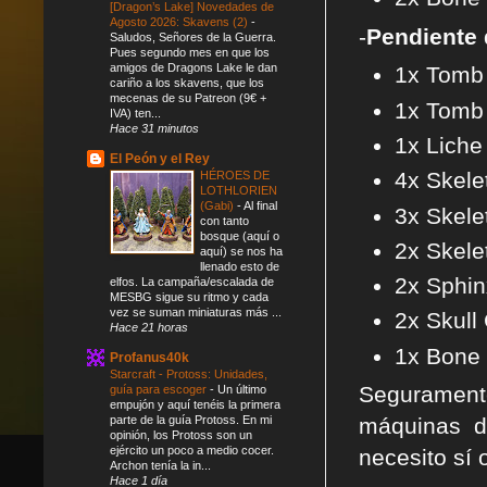
[Dragon’s Lake] Novedades de
Agosto 2026: Skavens (2)
-
-
Pendiente 
Saludos, Señores de la Guerra.
Pues segundo mes en que los
amigos de Dragons Lake le dan
1x Tomb 
cariño a los skavens, que los
mecenas de su Patreon (9€ +
1x Tomb 
IVA) ten...
Hace 31 minutos
1x Liche 
El Peón y el Rey
4x Skele
HÉROES DE
LOTHLORIEN
(Gabi)
-
Al final
3x Skele
con tanto
bosque (aquí o
2x Skele
aquí) se nos ha
llenado esto de
2x Sphin
elfos. La campaña/escalada de
MESBG sigue su ritmo y cada
vez se suman miniaturas más ...
2x Skull
Hace 21 horas
1x Bone 
Profanus40k
Starcraft - Protoss: Unidades,
Seguramente
guía para escoger
-
Un último
empujón y aquí tenéis la primera
parte de la guía Protoss. En mi
máquinas d
opinión, los Protoss son un
ejército un poco a medio cocer.
necesito sí 
Archon tenía la in...
Hace 1 día