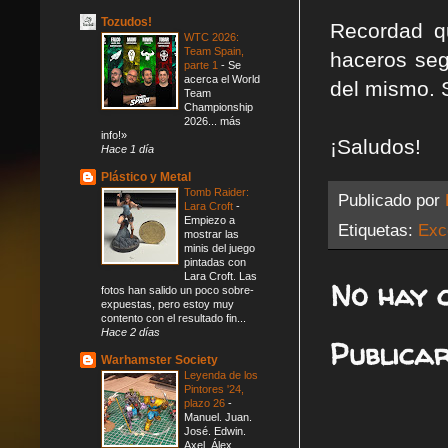
Tozudos!
Recordad q
WTC 2026:
Team Spain,
haceros seg
parte 1
-
Se
acerca el World
del mismo. 
Team
Championship
2026... más
info!»
¡Saludos!
Hace 1 día
Plástico y Metal
Tomb Raider:
Publicado por
Lara Croft
-
Empiezo a
Etiquetas:
Exc
mostrar las
minis del juego
pintadas con
Lara Croft. Las
No hay 
fotos han salido un poco sobre-
expuestas, pero estoy muy
contento con el resultado fin...
Hace 2 días
Publica
Warhamster Society
Leyenda de los
Pintores '24,
plazo 26
-
Manuel. Juan.
José. Edwin.
Axel. Álex.