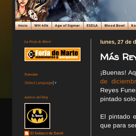
Inicio
WH 40k
Age of Sigmar
ESDLA
Blood Bowl
K
La Forja de Marte
lunes, 27 de 
Más Rey
¡Buenas! Aq
Translate
de diciemb
Select Language
▼
Reyes Funer
Autores del blog
pintado solo
El pintado 
que para se
El Sobaco de Darel