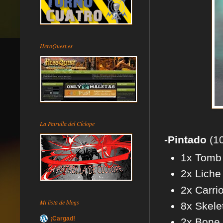
HeroQuest.es
La Patrulla del Cíclope
-Pintado
(1
1x Tomb 
2x Liche
2x Carri
Mi lista de blogs
8x Skele
¡Cargad!
2x Bone 