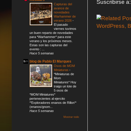
Suscribirse a
Capturas del
avance de
novedades
Warhammer de
verano 2026
-
El pasado
viernes tuvimos
un buen reparto de novedades
para *Warhammer* para este
verano y los próximos meses.
Estas son las capturas del
evento : ...
Hace 5 semanas
blog de Pablo El Marques
Osos de MOM
Miniaturas
-
*Miniaturas de
Mom
Miniatures* Hoy
traigo un lote de
5 osos de
*MOM Miniatures*
pertenecientes al ejercito
*'Exploradores enanos de Rillon'*
(enanos/gnom...
Hace 5 semanas
Mostrar todo