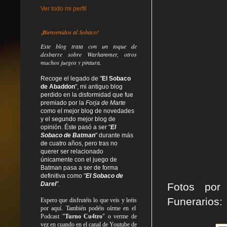
Ver todo mi perfil
¡Bienvenidos al Sobaco!
Este blog trata
con un toque de
desbarre
sobre Warhammer, otros
muchos juegos y pintura.
Recoge el legado de "
El Sobaco
de Abaddon
", mi antiguo blog
perdido en la disformidad
que fue
premiado por la
Forja de Marte
como el mejor blog de novedades
y el segundo mejor blog de
opinión. Éste pasó a ser "
El
Sobaco de Batman
" durante más
de cuatro años, pero tras no
querer ser relacionado
únicamente con el juego de
Batman pasa a ser de forma
definitiva como
"
El Sobaco de
Darel
".
Fotos por
Funerarios:
Espero que disfrutéis lo que
veis
y
leéis
por aquí. También podéis oírme en el
Podcast "
Turno Cu4tro
" o verme de
vez en cuando en el canal de Youtube de