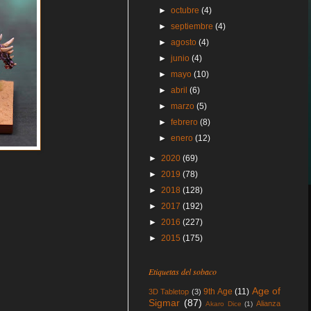
►
octubre
(4)
►
septiembre
(4)
►
agosto
(4)
►
junio
(4)
►
mayo
(10)
►
abril
(6)
►
marzo
(5)
►
febrero
(8)
►
enero
(12)
►
2020
(69)
►
2019
(78)
►
2018
(128)
►
2017
(192)
►
2016
(227)
►
2015
(175)
Etiquetas del sobaco
Age of
9th Age
(11)
3D Tabletop
(3)
Sigmar
(87)
Alianza
Akaro Dice
(1)