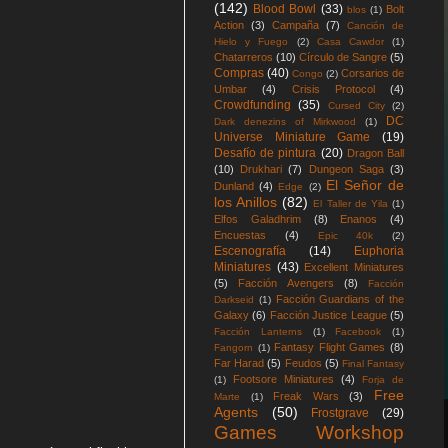
(142)
Blood Bowl
(33)
Bolt
blos
(1)
Action
(3)
Campaña
(7)
Canción de
Hielo y Fuego
(2)
Casa Cawdor
(1)
Chatarreros
(10)
Círculo de Sangre
(5)
Compras
(40)
Corsarios de
Congo
(2)
Umbar
(4)
Crisis Protocol
(4)
Crowdfunding
(35)
Cursed City
(2)
DC
Dark denezins of Mirkwood
(1)
Universe Miniature Game
(19)
Desafío de pintura
(20)
Dragon Ball
(10)
Drukhari
(7)
Dungeon Saga
(3)
El Señor de
Dunland
(4)
Edge
(2)
los Anillos
(82)
El Taller de Yila
(1)
Elfos Galadhrim
(8)
Enanos
(4)
Encuestas
(4)
Epic 40k
(2)
Escenografía
(14)
Euphoria
Miniatures
(43)
Excellent Miniatures
(5)
Facción Avengers
(8)
Facción
Facción Guardians of the
Darkseid
(1)
Galaxy
(6)
Facción Justice League
(5)
Facción Lanterns
(1)
Facebook
(1)
Fantasy Flight Games
(8)
Fangorn
(1)
Far Harad
(5)
Feudos
(5)
Final Fantasy
Footsore Miniatures
(4)
(1)
Forja de
Free
Freak Wars
(3)
Marte
(1)
Agents
(50)
Frostgrave
(29)
Games Workshop