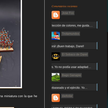
Comentarios recientes
Jose Fco
Muy buena elección de colores, me gusta.…
Trotamundos
¡Arnor no caerá! ¡Buen trabajo, Darel!
El Sobaco de Darel
Jajaja gracias. Yo no podía usar adaptad…
Bago Ganapie
Increíble el rebaseado y el ejército. Yo…
na miniatura con la que he
darkstar