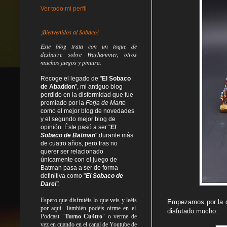
Ver todo mi perfil
¡Bienvenidos al Sobaco!
Este blog trata
con un toque de
desbarre
sobre Warhammer, otros
muchos juegos y pintura.
Recoge el legado de "
El Sobaco
de Abaddon
", mi antiguo blog
perdido en la disformidad
que fue
premiado por la
Forja de Marte
como el mejor blog de novedades
y el segundo mejor blog de
opinión. Éste pasó a ser "
El
Sobaco de Batman
" durante más
de cuatro años, pero tras no
querer ser relacionado
únicamente con el juego de
Batman pasa a ser de forma
definitiva como
"
El Sobaco de
Darel
".
Espero que disfrutéis lo que
veis
y
leéis
Empezamos por la qu
por aquí. También podéis oírme en el
disfutado mucho:
Podcast "
Turno Cu4tro
" o verme de
vez en cuando en el canal de Youtube de