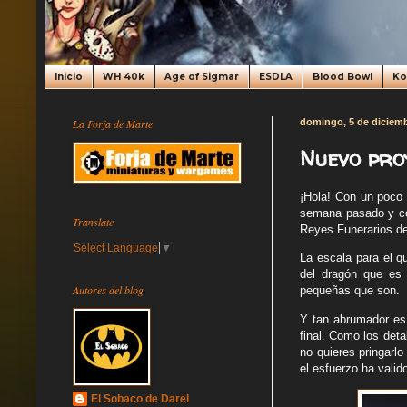
Inicio
WH 40k
Age of Sigmar
ESDLA
Blood Bowl
K
La Forja de Marte
domingo, 5 de diciemb
Nuevo pro
¡Hola! Con un poco 
semana pasado y co
Translate
Reyes Funerarios d
Select Language
▼
La escala para el 
del dragón que es
Autores del blog
pequeñas que son.
Y tan abrumador es 
final. Como los deta
no quieres pringarl
el esfuerzo ha valid
El Sobaco de Darel