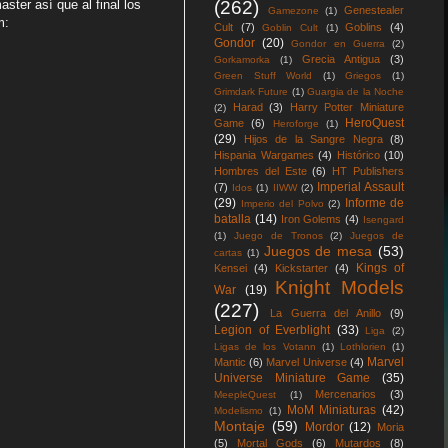
ster así que al final los
(262)
Genestealer
Gamezone
(1)
m:
Cult
(7)
Goblins
(4)
Goblin Cult
(1)
Gondor
(20)
Gondor en Guerra
(2)
Grecia Antigua
(3)
Gorkamorka
(1)
Green Stuff World
(1)
Griegos
(1)
Grimdark Future
(1)
Guargia de la Noche
Harad
(3)
Harry Potter Miniature
(2)
HeroQuest
Game
(6)
Heroforge
(1)
(29)
Hijos de la Sangre Negra
(8)
Hispania Wargames
(4)
Histórico
(10)
Hombres del Este
(6)
HT Publishers
Imperial Assault
(7)
Idos
(1)
IIWW
(2)
(29)
Informe de
Imperio del Polvo
(2)
batalla
(14)
Iron Golems
(4)
Isengard
(1)
Juego de Tronos
(2)
Juegos de
Juegos de mesa
(53)
cartas
(1)
Kings of
Kensei
(4)
Kickstarter
(4)
Knight Models
War
(19)
(227)
La Guerra del Anillo
(9)
Legion of Everblight
(33)
Liga
(2)
Ligas de los Votann
(1)
Lothlorien
(1)
Marvel
Mantic
(6)
Marvel Universe
(4)
Universe Miniature Game
(35)
Mercenarios
(3)
MeepleQuest
(1)
MoM Miniaturas
(42)
Modelismo
(1)
Montaje
(59)
Mordor
(12)
Moria
(5)
Mortal Gods
(6)
Mutardos
(8)