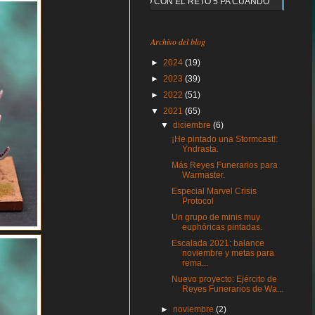
Y QUE PASO CON EL RETO 5 PA CUANDO
Archivo del blog
►
2024
(19)
►
2023
(39)
►
2022
(51)
▼
2021
(65)
▼
diciembre
(6)
¡He pintado una Stormcast!:
Yndrasta.
Más Reyes Funerarios para
Warmaster.
Especial Marvel Crisis
Protocol
Un grupo de minis muy
euphóricas pintadas.
Escalada 2021: balance
noviembre y metas para
rema...
Nuevo proyecto: Ejército de
Reyes Funerarios de Wa...
►
noviembre
(2)