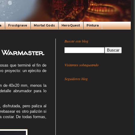
a
Frostgrave
Mortal Gods
HeroQuest
Pintura
Buscar este blog
e Warmaster.
Visitantes sobaqueando
cosas que terminé el fin de
vo proyecto: un ejército de
Seguidores blog
son de 40x20 mm, menos la
etalle abrumador para lo
disfrutada, pero paliza al
rebasear es otro palizón si
a costar. De todas formas,