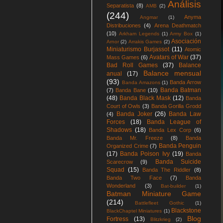
Análisis
Separatista
(8)
AMB
(2)
(244)
Anyma
Angmar
(1)
Distribuciones
(4)
Arena Deathmatch
(10)
Arkham Legends
(1)
Army Box
(1)
Asociación
Arnor
(2)
Arrakis Games
(2)
Miniaturismo Burjassot
(11)
Atomic
Avatars of War
(37)
Mass Games
(6)
Bad Roll Games
(37)
Balance
Balance mensual
anual
(17)
(93)
Banda Arrow
Banda Amazons
(1)
Banda Batman
(7)
Banda Bane
(10)
(48)
Banda Black Mask
(12)
Banda
Court of Owls
(3)
Banda Gorilla Grodd
Banda Joker
(26)
Banda Law
(4)
Forces
(18)
Banda League of
Shadows
(18)
Banda Lex Corp
(6)
Banda Mr. Freeze
(8)
Banda
Banda Penguin
Organized Crime
(7)
(17)
Banda Poison Ivy
(19)
Banda
Banda Suicide
Scarecrow
(9)
Squad
(15)
Banda The Riddler
(8)
Banda Two Face
(7)
Banda
Wonderland
(3)
Bat-builder
(1)
Batman Miniature Game
(214)
Battlefleet Gothic
(1)
Blackstone
BlackChaptel Miniatures
(1)
Blog
Fortress
(13)
Blitzkrieg
(2)