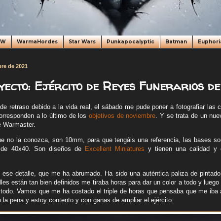
oW
WarmaHordes
Star Wars
Punkapocalyptic
Batman
Euphori
re de 2021
yecto: Ejército de Reyes Funerarios d
de retraso debido a la vida real, el sábado me pude poner a fotografiar las 
rresponden a lo último de los
objetivos de noviembre
. Y se trata de un nue
e Warmaster.
que no la conozca, son 10mm, para que tengáis una referencia, las bases 
 de 40x40. Son diseños de
Excellent Miniatures
y tienen una calidad y d
ese detalle, que me ha abrumado. Ha sido una auténtica paliza de pintado, 
lles están tan bien definidos me tiraba horas para dar un color a todo y luego 
o todo. Vamos que me ha costado el triple de horas que pensaba que me iba 
o la pena y estoy contento y con ganas de ampliar el ejército.