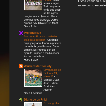
Estos vendrían a ser
suma y sigue.
usaré como esquelet
Todo lo que se
tenía que decir
se los ogros
dragón ya se dijo aquí. Ahora
solo nos toca disfrutar. Ogros
dragón *VALORACIÓN* Mant...
Hace 1 día
Profanus40k
Starcraft - Protoss: Unidades,
guía para escoger
-
Un último
empujón y aquí tenéis la primera
parte de la guía Protoss. En mi
opinión, los Protoss son un
ejército un poco a medio cocer.
Archon tenía la in...
Hace 3 días
Warhamster Society
Leyenda de los
Pintores '24,
plazo 26
-
Manuel. Juan.
José. Edwin.
Axel. Álex.
Alberto.
Hace 1 semana
Diario de un Friki
Escenografía: