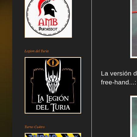
Legion del Turia
La versión d
free-hand...:
Turno Cu4tro