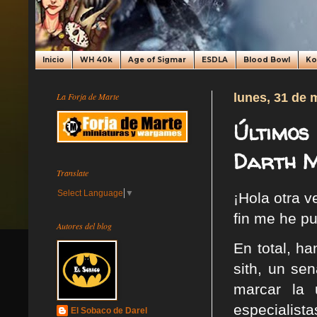
Inicio
WH 40k
Age of Sigmar
ESDLA
Blood Bowl
K
La Forja de Marte
lunes, 31 de 
Últimos
Darth M
Translate
Select Language
▼
¡Hola otra v
fin me he pu
Autores del blog
En total, ha
sith, un se
marcar la 
especialista
El Sobaco de Darel