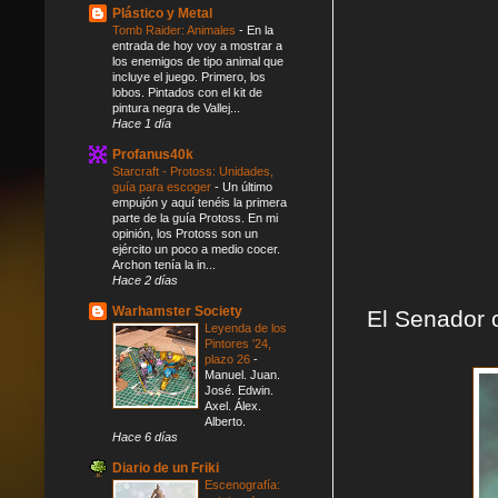
Plástico y Metal
Tomb Raider: Animales
-
En la
entrada de hoy voy a mostrar a
los enemigos de tipo animal que
incluye el juego. Primero, los
lobos. Pintados con el kit de
pintura negra de Vallej...
Hace 1 día
Profanus40k
Starcraft - Protoss: Unidades,
guía para escoger
-
Un último
empujón y aquí tenéis la primera
parte de la guía Protoss. En mi
opinión, los Protoss son un
ejército un poco a medio cocer.
Archon tenía la in...
Hace 2 días
Warhamster Society
El Senador o
Leyenda de los
Pintores '24,
plazo 26
-
Manuel. Juan.
José. Edwin.
Axel. Álex.
Alberto.
Hace 6 días
Diario de un Friki
Escenografía: