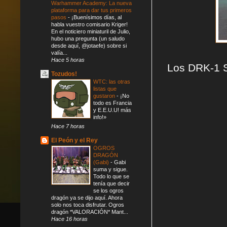
Warhammer Academy: La nueva
plataforma para dar tus primeros
pasos
-
¡Buenísimos días, al
habla vuestro comisario Kriger!
En el noticiero miniaturil de Julio,
hubo una pregunta (un saludo
desde aquí, @jotaefe) sobre si
valía...
Hace 5 horas
Los DRK-1 S
Tozudos!
WTC: las otras
listas que
gustaron
-
¡No
todo es Francia
y E.E.U.U! más
info!»
Hace 7 horas
El Peón y el Rey
OGROS
DRAGÓN
(Gabi)
-
Gabi
suma y sigue.
Todo lo que se
tenía que decir
se los ogros
dragón ya se dijo aquí. Ahora
solo nos toca disfrutar. Ogros
dragón *VALORACIÓN* Mant...
Hace 16 horas