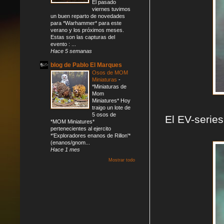
El pasado
viernes tuvimos
un buen reparto de novedades
para *Warhammer* para este
verano y los próximos meses.
Estas son las capturas del
evento : ...
Hace 5 semanas
blog de Pablo El Marques
Osos de MOM
Miniaturas
-
*Miniaturas de
Mom
Miniatures* Hoy
traigo un lote de
5 osos de
El EV-series
*MOM Miniatures*
pertenecientes al ejercito
*'Exploradores enanos de Rillon'*
(enanos/gnom...
Hace 1 mes
Mostrar todo