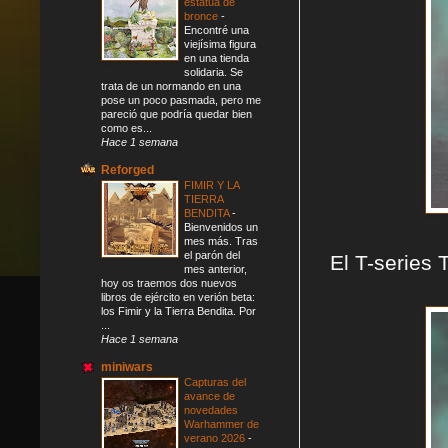
estatua de
bronce
-
Encontré una
viejísima figura
en una tienda
solidaria. Se
trata de un normando en una
pose un poco pasmada, pero me
pareció que podría quedar bien
como es...
Hace 1 semana
Reforged
FIMIR Y LA
TIERRA
BENDITA
-
Bienvenidos un
mes más. Tras
el parón del
El T-series T
mes anterior,
hoy os traemos dos nuevos
libros de ejército en verión beta:
los Fimir y la Tierra Bendita. Por
...
Hace 1 semana
miniwars
Capturas del
avance de
novedades
Warhammer de
verano 2026
-