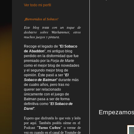
Ver todo mi perfil
¡Bienvenidos al Sobaco!
Este blog trata
con un toque de
desbarre
sobre Warhammer, otros
muchos juegos y pintura.
Recoge el legado de "
El Sobaco
de Abaddon
", mi antiguo blog
perdido en la disformidad
que fue
premiado por la
Forja de Marte
como el mejor blog de novedades
y el segundo mejor blog de
opinión. Éste pasó a ser "
El
Sobaco de Batman
" durante más
de cuatro años, pero tras no
querer ser relacionado
únicamente con el juego de
Batman pasa a ser de forma
definitiva como
"
El Sobaco de
Darel
".
Empezamos o
Espero que disfrutéis lo que
veis
y
leéis
por aquí. También podéis oírme en el
Podcast "
Turno Cu4tro
" o verme de
vez en cuando en el canal de Youtube de