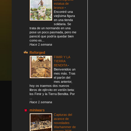
estatua de
bronce
-
Encontré una
viejísima figura
en una tienda
solidaria. Se
trata de un normando en una
pose un poco pasmada, pero me
pareció que podría quedar bien
como es...
Hace 1 semana
Reforged
FIMIR Y LA
TIERRA
BENDITA
-
Bienvenidos un
mes más. Tras
el parón del
mes anterior,
hoy os traemos dos nuevos
libros de ejército en verión beta:
los Fimir y la Tierra Bendita. Por
...
Hace 1 semana
miniwars
Capturas del
avance de
novedades
Warhammer de
verano 2026
-