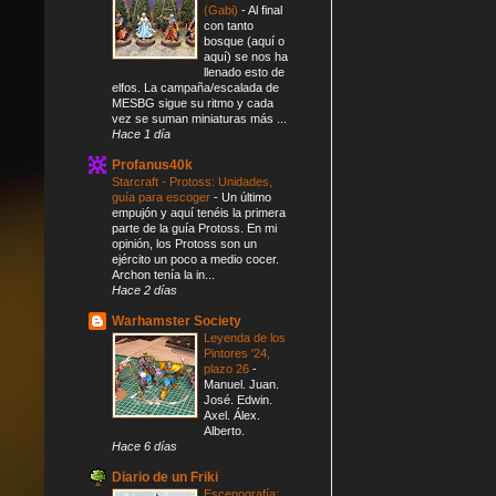
(Gabi)
-
Al final
con tanto
bosque (aquí o
aquí) se nos ha
llenado esto de
elfos. La campaña/escalada de
MESBG sigue su ritmo y cada
vez se suman miniaturas más ...
Hace 1 día
Profanus40k
Starcraft - Protoss: Unidades,
guía para escoger
-
Un último
empujón y aquí tenéis la primera
parte de la guía Protoss. En mi
opinión, los Protoss son un
ejército un poco a medio cocer.
Archon tenía la in...
Hace 2 días
Warhamster Society
Leyenda de los
Pintores '24,
plazo 26
-
Manuel. Juan.
José. Edwin.
Axel. Álex.
Alberto.
Hace 6 días
Diario de un Friki
Escenografía: