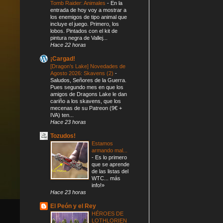
Tomb Raider: Animales
-
En la
entrada de hoy voy a mostrar a
los enemigos de tipo animal que
incluye el juego. Primero, los
lobos. Pintados con el kit de
pintura negra de Vallej...
Hace 22 horas
¡Cargad!
[Dragon’s Lake] Novedades de
Agosto 2026: Skavens (2)
-
Saludos, Señores de la Guerra.
Pues segundo mes en que los
amigos de Dragons Lake le dan
cariño a los skavens, que los
mecenas de su Patreon (9€ +
IVA) ten...
Hace 23 horas
Tozudos!
Estamos
armando mal...
-
Es lo primero
que se aprende
de las listas del
WTC... más
info!»
Hace 23 horas
El Peón y el Rey
HÉROES DE
LOTHLORIEN