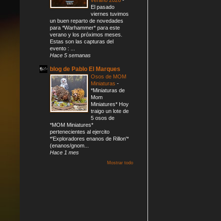
El pasado
viernes tuvimos
un buen reparto de novedades
para *Warhammer* para este
verano y los próximos meses.
Estas son las capturas del
evento : ...
Hace 5 semanas
blog de Pablo El Marques
Osos de MOM
Miniaturas
-
*Miniaturas de
Mom
Miniatures* Hoy
traigo un lote de
5 osos de
*MOM Miniatures*
pertenecientes al ejercito
*'Exploradores enanos de Rillon'*
(enanos/gnom...
Hace 1 mes
Mostrar todo