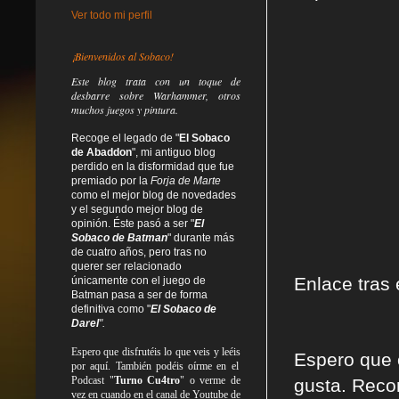
Ver todo mi perfil
¡Bienvenidos al Sobaco!
Este blog trata
con un toque de
desbarre
sobre Warhammer, otros
muchos juegos y pintura.
Recoge el legado de "
El Sobaco
de Abaddon
", mi antiguo blog
perdido en la disformidad
que fue
premiado por la
Forja de Marte
como el mejor blog de novedades
y el segundo mejor blog de
opinión. Éste pasó a ser "
El
Sobaco de Batman
" durante más
de cuatro años, pero tras no
querer ser relacionado
Enlace tras e
únicamente con el juego de
Batman pasa a ser de forma
definitiva como
"
El Sobaco de
Darel
".
Espero que disfrutéis lo que
veis
y
leéis
Espero que o
por aquí. También podéis oírme en el
Podcast "
Turno Cu4tro
" o verme de
gusta.
Recor
vez en cuando en el canal de Youtube de