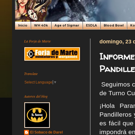
Inicio
WH 40k
Age of Sigmar
ESDLA
Blood Bowl
K
La Forja de Marte
domingo, 23 
Informe
Pandill
Translate
Select Language
▼
Seguimos co
de Turno Cu
Autores del blog
¡Hola Para
Pandilleros
es fácil qu
impondrá en
El Sobaco de Darel