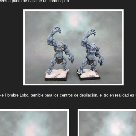
eves a punto de bailarse un flamenquito:
ble Hombre Lobo, temible para los centros de depilación, el tío en realidad 