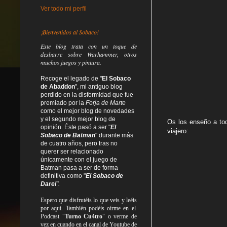
Ver todo mi perfil
¡Bienvenidos al Sobaco!
Este blog trata
con un toque de
desbarre
sobre Warhammer, otros
muchos juegos y pintura.
Recoge el legado de "
El Sobaco
de Abaddon
", mi antiguo blog
perdido en la disformidad
que fue
premiado por la
Forja de Marte
como el mejor blog de novedades
y el segundo mejor blog de
Os los enseño a to
opinión. Éste pasó a ser "
El
viajero:
Sobaco de Batman
" durante más
de cuatro años, pero tras no
querer ser relacionado
únicamente con el juego de
Batman pasa a ser de forma
definitiva como
"
El Sobaco de
Darel
".
Espero que disfrutéis lo que
veis
y
leéis
por aquí. También podéis oírme en el
Podcast "
Turno Cu4tro
" o verme de
vez en cuando en el canal de Youtube de