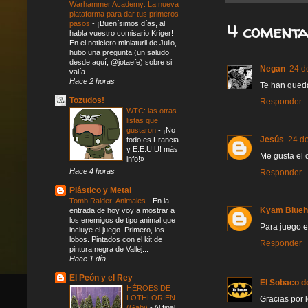
Warhammer Academy: La nueva
plataforma para dar tus primeros
pasos
-
¡Buenísimos días, al
4 comenta
habla vuestro comisario Kriger!
En el noticiero miniaturil de Julio,
hubo una pregunta (un saludo
desde aquí, @jotaefe) sobre si
Negan
24 d
valía...
Hace 2 horas
Te han queda
Tozudos!
Responder
WTC: las otras
listas que
gustaron
-
¡No
Jesús
24 de
todo es Francia
y E.E.U.U! más
Me gusta el 
info!»
Hace 4 horas
Responder
Plástico y Metal
Tomb Raider: Animales
-
En la
Kyam Blue
entrada de hoy voy a mostrar a
los enemigos de tipo animal que
Para juego e
incluye el juego. Primero, los
lobos. Pintados con el kit de
Responder
pintura negra de Vallej...
Hace 1 día
El Peón y el Rey
El Sobaco d
HÉROES DE
LOTHLORIEN
Gracias por 
(Gabi)
-
Al final