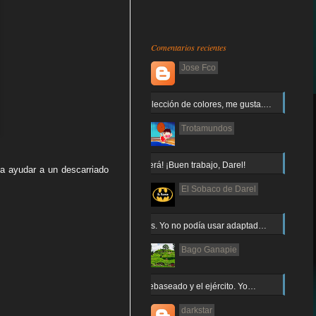
Comentarios recientes
Jose Fco
Muy buena elección de colores, me gusta.…
Trotamundos
¡Arnor no caerá! ¡Buen trabajo, Darel!
a ayudar a un descarriado
El Sobaco de Darel
Jajaja gracias. Yo no podía usar adaptad…
Bago Ganapie
Increíble el rebaseado y el ejército. Yo…
darkstar