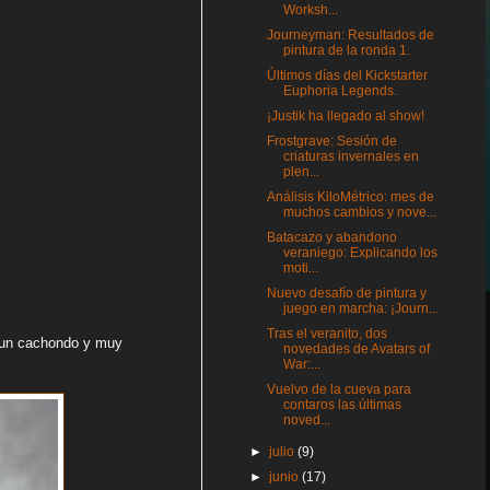
Worksh...
Journeyman: Resultados de
pintura de la ronda 1.
Últimos días del Kickstarter
Euphoria Legends.
¡Justik ha llegado al show!
Frostgrave: Sesión de
criaturas invernales en
plen...
Análisis KiloMétrico: mes de
muchos cambios y nove...
Batacazo y abandono
veraniego: Explicando los
moti...
Nuevo desafío de pintura y
juego en marcha: ¡Journ...
Tras el veranito, dos
es un cachondo y muy
novedades de Avatars of
War:...
Vuelvo de la cueva para
contaros las últimas
noved...
►
julio
(9)
►
junio
(17)