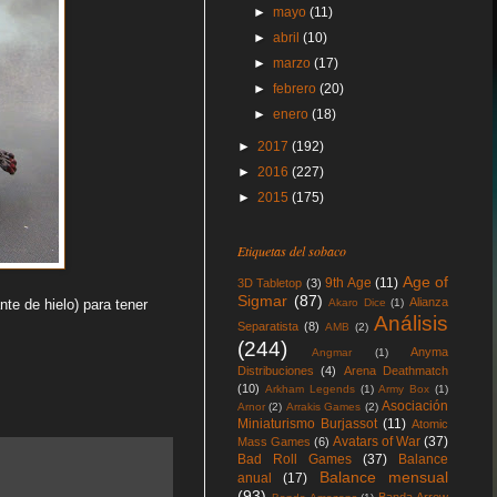
►
mayo
(11)
►
abril
(10)
►
marzo
(17)
►
febrero
(20)
►
enero
(18)
►
2017
(192)
►
2016
(227)
►
2015
(175)
Etiquetas del sobaco
Age of
9th Age
(11)
3D Tabletop
(3)
Sigmar
(87)
Alianza
Akaro Dice
(1)
nte de hielo) para tener
Análisis
Separatista
(8)
AMB
(2)
(244)
Anyma
Angmar
(1)
Distribuciones
(4)
Arena Deathmatch
(10)
Arkham Legends
(1)
Army Box
(1)
Asociación
Arnor
(2)
Arrakis Games
(2)
Miniaturismo Burjassot
(11)
Atomic
Avatars of War
(37)
Mass Games
(6)
Bad Roll Games
(37)
Balance
Balance mensual
anual
(17)
(93)