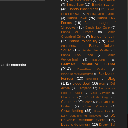
Banda Arrow
Banda Amazons
(1)
Banda Batman
(7)
Banda Bane
(10)
(48)
Banda Black Mask
(12)
Banda
Court of Owls
(3)
Banda Gorilla Grodd
Banda Joker
(26)
Banda Law
(4)
Forces
(18)
Banda League of
Shadows
(18)
Banda Lex Corp
(6)
Banda Mr. Freeze
(8)
Banda
Banda Penguin
Organized Crime
(7)
(17)
Banda Poison Ivy
(19)
Banda
Banda Suicide
Scarecrow
(9)
Squad
(15)
Banda The Riddler
(8)
Banda Two Face
(7)
Banda
Wonderland
(3)
Bat-builder
(1)
Batman Miniature Game
caban de merendar!
(214)
Battlefleet Gothic
(1)
Blackstone
BlackChaptel Miniatures
(1)
Blog
Fortress
(13)
Blitzkrieg
(2)
(142)
Blood Bowl
(33)
Bolt
blos
(1)
Action
(3)
Campaña
(7)
Canción de
Hielo y Fuego
(2)
Casa Cawdor
(1)
Chatarreros
(10)
Círculo de Sangre
(5)
Compras
(40)
Corsarios de
Congo
(2)
Umbar
(4)
Crisis Protocol
(4)
Crowdfunding
(35)
Cursed City
(2)
DC
Dark denezins of Mirkwood
(1)
Universe Miniature Game
(19)
Desafío de pintura
(20)
Dragon Ball