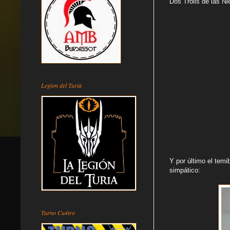
Dos Trolls de las Ni
Legion del Turia
Y por último el temi
simpático:
Turno Cu4tro