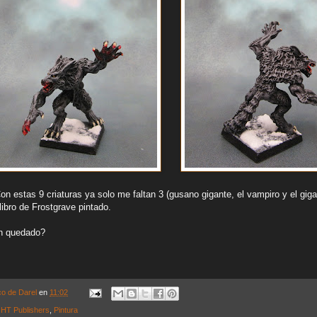
n estas 9 criaturas ya solo me faltan 3 (gusano gigante, el vampiro y el giga
 libro de Frostgrave pintado.
n quedado?
co de Darel
en
11:02
,
HT Publishers
,
Pintura