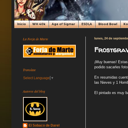
Inicio
WH 40k
Age of Sigmar
ESDLA
Blood Bowl
K
La Forja de Marte
lunes, 24 de septiemb
Frostgrav
¡Muy buenas! Estas 
podido sacarles fot
Translate
En resumidas cuentas
Select Language
▼
las Nieves y 1 Hom
Autores del blog
El pintado es muy b
El Sobaco de Darel