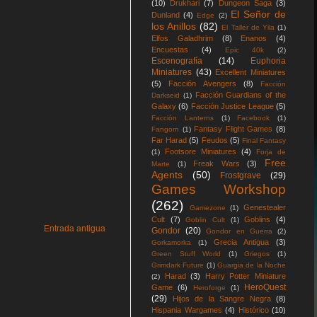
(10)
Drukhari
(7)
Dungeon Saga
(3)
El Señor de
Dunland
(4)
Edge
(2)
los Anillos
(82)
El Taller de Yila
(1)
Elfos Galadhrim
(8)
Enanos
(4)
Encuestas
(4)
Epic 40k
(2)
Escenografía
(14)
Euphoria
Miniatures
(43)
Excellent Miniatures
(5)
Facción Avengers
(8)
Facción
Facción Guardians of the
Darkseid
(1)
Galaxy
(6)
Facción Justice League
(5)
Facción Lanterns
(1)
Facebook
(1)
Fantasy Flight Games
(8)
Fangorn
(1)
Far Harad
(5)
Feudos
(5)
Final Fantasy
Footsore Miniatures
(4)
(1)
Forja de
Free
Freak Wars
(3)
Marte
(1)
Agents
(50)
Frostgrave
(29)
Games Workshop
(262)
Genestealer
Gamezone
(1)
Cult
(7)
Goblins
(4)
Goblin Cult
(1)
Entrada antigua
Gondor
(20)
Gondor en Guerra
(2)
Grecia Antigua
(3)
Gorkamorka
(1)
Green Stuff World
(1)
Griegos
(1)
Grimdark Future
(1)
Guargia de la Noche
Harad
(3)
Harry Potter Miniature
(2)
HeroQuest
Game
(6)
Heroforge
(1)
(29)
Hijos de la Sangre Negra
(8)
Hispania Wargames
(4)
Histórico
(10)