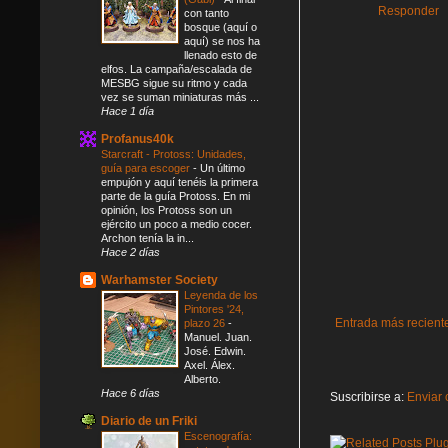
Responder
con tanto
bosque (aquí o
aquí) se nos ha
llenado esto de
elfos. La campaña/escalada de
MESBG sigue su ritmo y cada
vez se suman miniaturas más ...
Hace 1 día
Profanus40k
Starcraft - Protoss: Unidades,
guía para escoger
-
Un último
empujón y aquí tenéis la primera
parte de la guía Protoss. En mi
opinión, los Protoss son un
ejército un poco a medio cocer.
Archon tenía la in...
Hace 2 días
Warhamster Society
Leyenda de los
Pintores '24,
Entrada más recient
plazo 26
-
Manuel. Juan.
José. Edwin.
Axel. Álex.
Alberto.
Hace 6 días
Suscribirse a:
Enviar 
Diario de un Friki
Escenografía: