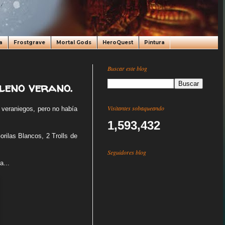
a
Frostgrave
Mortal Gods
HeroQuest
Pintura
Buscar este blog
leno verano.
Visitantes sobaqueando
 veraniegos, pero no había
1,593,432
orilas Blancos, 2 Trolls de
Seguidores blog
a...