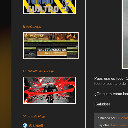
HeroQuest.es
La Patrulla del Cíclope
Pues éso es todo. Co
todo el bestiario del
¿Os gusta cómo ha
¡Saludos!
Mi lista de blogs
Publicado por
El Soba
Etiquetas:
Frostgrave
¡Cargad!