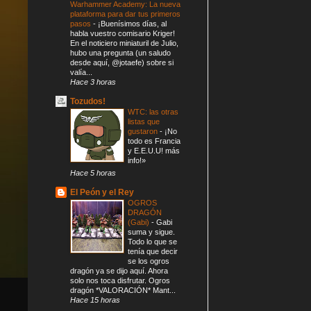
Warhammer Academy: La nueva
plataforma para dar tus primeros
pasos
-
¡Buenísimos días, al
habla vuestro comisario Kriger!
En el noticiero miniaturil de Julio,
hubo una pregunta (un saludo
desde aquí, @jotaefe) sobre si
valía...
Hace 3 horas
Tozudos!
WTC: las otras
listas que
gustaron
-
¡No
todo es Francia
y E.E.U.U! más
info!»
Hace 5 horas
El Peón y el Rey
OGROS
DRAGÓN
(Gabi)
-
Gabi
suma y sigue.
Todo lo que se
tenía que decir
se los ogros
dragón ya se dijo aquí. Ahora
solo nos toca disfrutar. Ogros
dragón *VALORACIÓN* Mant...
Hace 15 horas