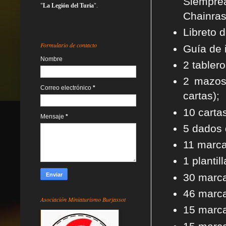
Siemprea
"
La Legión del Turia
".
Chainras
Libreto 
Formulario de contacto
Guía de 
Nombre
2 tabler
2 mazos 
Correo electrónico
*
cartas);
10 carta
Mensaje
*
5 dados 
11 marca
1 plantil
30 marca
46 marca
Asociación Miniaturismo Burjassot
15 marca