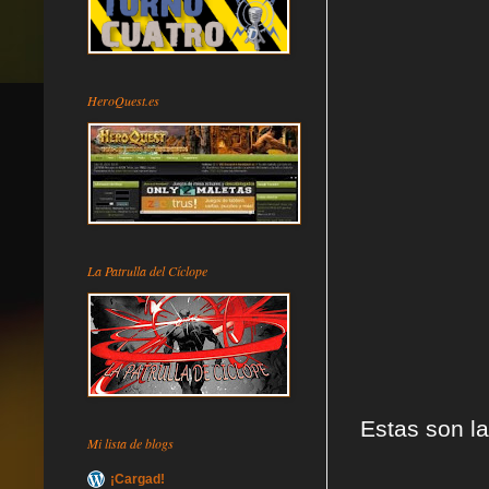
HeroQuest.es
La Patrulla del Cíclope
Estas son l
Mi lista de blogs
¡Cargad!