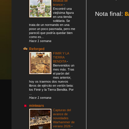
estatua de
bronce
-
Encontré una
Nota final:
8
viejísima figura
en una tienda
solidaria. Se
trata de un normando en una
pose un poco pasmada, pero me
pareció que podría quedar bien
como es...
Hace 1 semana
Reforged
FIMIR Y LA
TIERRA
BENDITA
-
Bienvenidos un
mes más. Tras
el parón del
mes anterior,
hoy os traemos dos nuevos
libros de ejército en verión beta:
los Fimir y la Tierra Bendita. Por
...
Hace 1 semana
miniwars
Capturas del
avance de
novedades
Warhammer de
verano 2026
-