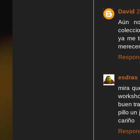
David
2
Aún no
coleccio
ya me tr
merecen
Respon
esdras
mira qu
worksho
buen tr
pillo un
cariño
Respon