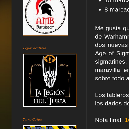
15 marca
8 marcad
Me gusta qu
de Warhamme
dos nuevas
Legion del Turia
Age of Sig
sigmarines
maravilla 
sobre todo 
Los tablero
los dados d
Nota final:
1
Turno Cu4tro