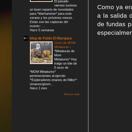
El pasado
Como ya era
viernes tuvimos
un buen reparto de novedades
para *Warhammer* para este
a la salida
verano y los próximos meses.
Estas son las capturas del
de fundas p
evento : ...
Hace 5 semanas
especialmen
blog de Pablo El Marques
Osos de MOM
Miniaturas
-
*Miniaturas de
Mom
Miniatures* Hoy
traigo un lote de
5 osos de
*MOM Miniatures*
pertenecientes al ejercito
*'Exploradores enanos de Rillon'*
(enanos/gnom...
Hace 1 mes
Mostrar todo