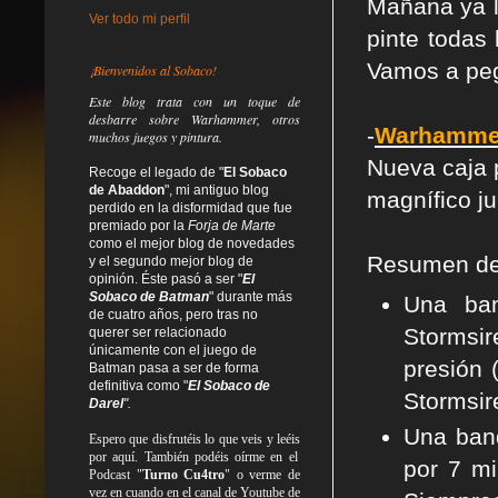
Mañana ya l
Ver todo mi perfil
pinte todas
Vamos a peg
¡Bienvenidos al Sobaco!
Este blog trata
con un toque de
desbarre
sobre Warhammer, otros
-
Warhammer
muchos juegos y pintura.
Nueva caja p
Recoge el legado de "
El Sobaco
de Abaddon
", mi antiguo blog
magnífico j
perdido en la disformidad
que fue
premiado por la
Forja de Marte
como el mejor blog de novedades
Resumen del
y el segundo mejor blog de
opinión. Éste pasó a ser "
El
Sobaco de Batman
" durante más
Una ban
de cuatro años, pero tras no
Stormsir
querer ser relacionado
únicamente con el juego de
presión 
Batman pasa a ser de forma
definitiva como
"
El Sobaco de
Stormsir
Darel
".
Una band
Espero que disfrutéis lo que
veis
y
leéis
por aquí. También podéis oírme en el
por 7 mi
Podcast "
Turno Cu4tro
" o verme de
vez en cuando en el canal de Youtube de