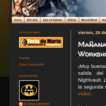
Inicio
WH 40k
Age of Sigmar
ESDLA
Blood Bowl
K
La Forja de Marte
viernes, 28 d
Mañana 
Workshop
Translate
Select Language
▼
¡Muy buenas
salida de
Autores del blog
Nightvault. 
la segunda 
vídeo
.
El Sobaco de Darel