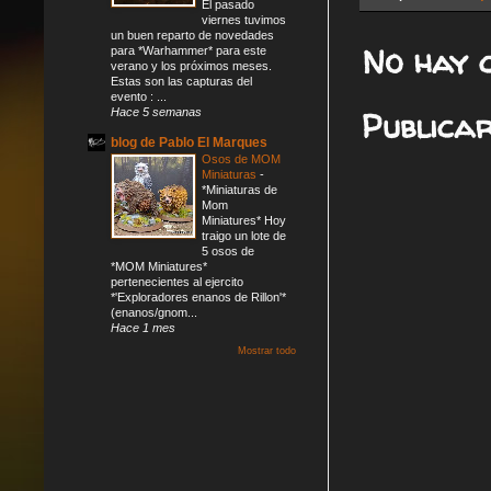
El pasado
viernes tuvimos
un buen reparto de novedades
No hay 
para *Warhammer* para este
verano y los próximos meses.
Estas son las capturas del
evento : ...
Publica
Hace 5 semanas
blog de Pablo El Marques
Osos de MOM
Miniaturas
-
*Miniaturas de
Mom
Miniatures* Hoy
traigo un lote de
5 osos de
*MOM Miniatures*
pertenecientes al ejercito
*'Exploradores enanos de Rillon'*
(enanos/gnom...
Hace 1 mes
Mostrar todo