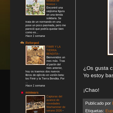
estatua de
bronce
-
Encontré una
viejísima figura
en una tienda
solidaria. Se
trata de un normando en una
pose un poco pasmada, pero me
pareció que podría quedar bien
como es...
Hace 1 semana
Reforged
FIMIR Y LA
TIERRA
BENDITA
-
Bienvenidos un
mes más. Tras
el parón del
¿Os gusta 
mes anterior,
hoy os traemos dos nuevos
Yo estoy bas
libros de ejército en verión beta:
los Fimir y la Tierra Bendita. Por
...
Hace 1 semana
¡Chao!
miniwars
Capturas del
avance de
Publicado por
novedades
Warhammer de
Etiquetas:
Eup
verano 2026
-