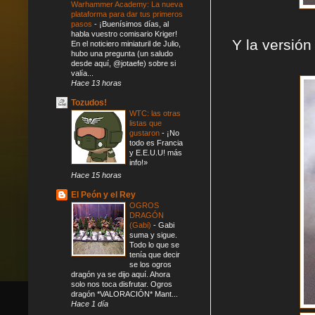
Warhammer Academy: La nueva
plataforma para dar tus primeros
pasos
-
¡Buenísimos días, al
habla vuestro comisario Kriger!
Y la versión
En el noticiero miniaturil de Julio,
hubo una pregunta (un saludo
desde aquí, @jotaefe) sobre si
valía...
Hace 13 horas
Tozudos!
WTC: las otras
listas que
gustaron
-
¡No
todo es Francia
y E.E.U.U! más
info!»
Hace 15 horas
El Peón y el Rey
OGROS
DRAGÓN
(Gabi)
-
Gabi
suma y sigue.
Todo lo que se
tenía que decir
se los ogros
dragón ya se dijo aquí. Ahora
solo nos toca disfrutar. Ogros
dragón *VALORACIÓN* Mant...
Hace 1 día