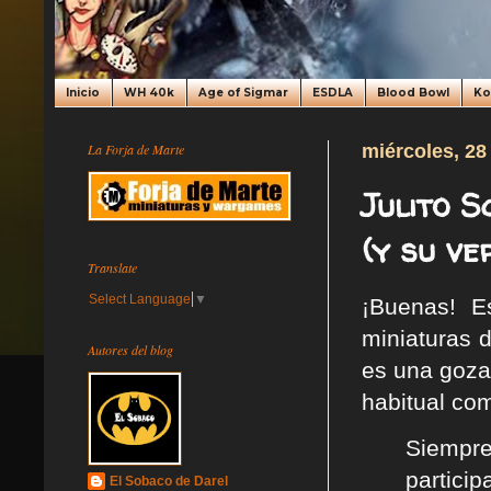
Inicio
WH 40k
Age of Sigmar
ESDLA
Blood Bowl
K
La Forja de Marte
miércoles, 28
Julito 
(y su ve
Translate
Select Language
▼
¡Buenas! 
miniaturas 
Autores del blog
es una gozad
habitual co
Siempr
partici
El Sobaco de Darel