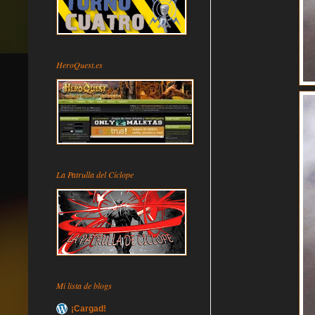
HeroQuest.es
La Patrulla del Cíclope
Mi lista de blogs
¡Cargad!