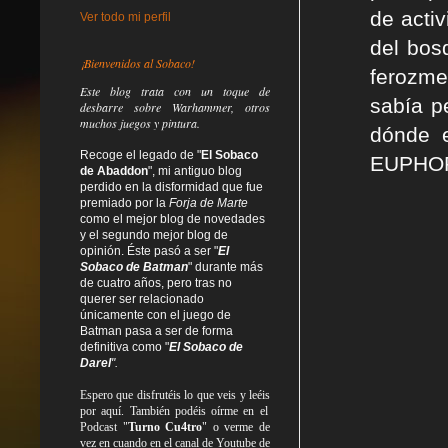
de acti
Ver todo mi perfil
del bos
¡Bienvenidos al Sobaco!
ferozme
Este blog trata
con un toque de
sabía p
desbarre
sobre Warhammer, otros
muchos juegos y pintura.
dónde e
Recoge el legado de "
El Sobaco
EUPHORI
de Abaddon
", mi antiguo blog
perdido en la disformidad
que fue
premiado por la
Forja de Marte
como el mejor blog de novedades
y el segundo mejor blog de
opinión. Éste pasó a ser "
El
Sobaco de Batman
" durante más
de cuatro años, pero tras no
querer ser relacionado
únicamente con el juego de
Batman pasa a ser de forma
definitiva como
"
El Sobaco de
Darel
".
Espero que disfrutéis lo que
veis
y
leéis
por aquí. También podéis oírme en el
Podcast "
Turno Cu4tro
" o verme de
vez en cuando en el canal de Youtube de