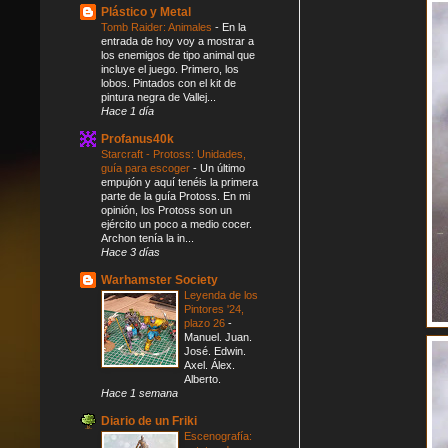
Plástico y Metal
Tomb Raider: Animales
-
En la
entrada de hoy voy a mostrar a
los enemigos de tipo animal que
incluye el juego. Primero, los
lobos. Pintados con el kit de
pintura negra de Vallej...
Hace 1 día
Profanus40k
Starcraft - Protoss: Unidades,
guía para escoger
-
Un último
empujón y aquí tenéis la primera
parte de la guía Protoss. En mi
opinión, los Protoss son un
ejército un poco a medio cocer.
Archon tenía la in...
Hace 3 días
Warhamster Society
Leyenda de los
Pintores '24,
plazo 26
-
Manuel. Juan.
José. Edwin.
Axel. Álex.
Alberto.
Hace 1 semana
Diario de un Friki
Escenografía: