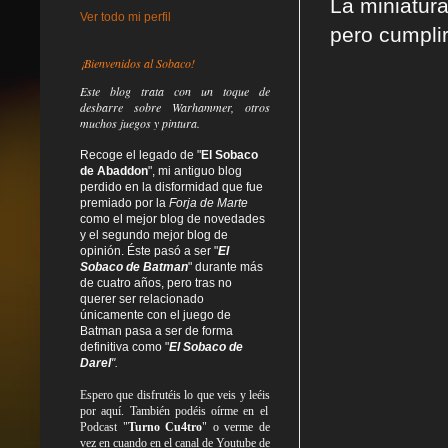
La miniatur
Ver todo mi perfil
pero cumpli
¡Bienvenidos al Sobaco!
Este blog trata
con un toque de
desbarre
sobre Warhammer, otros
muchos juegos y pintura.
Recoge el legado de "
El Sobaco
de Abaddon
", mi antiguo blog
perdido en la disformidad
que fue
premiado por la
Forja de Marte
como el mejor blog de novedades
y el segundo mejor blog de
opinión. Éste pasó a ser "
El
Sobaco de Batman
" durante más
de cuatro años, pero tras no
querer ser relacionado
únicamente con el juego de
Batman pasa a ser de forma
definitiva como
"
El Sobaco de
Darel
".
Espero que disfrutéis lo que
veis
y
leéis
por aquí. También podéis oírme en el
Podcast "
Turno Cu4tro
" o verme de
vez en cuando en el canal de Youtube de