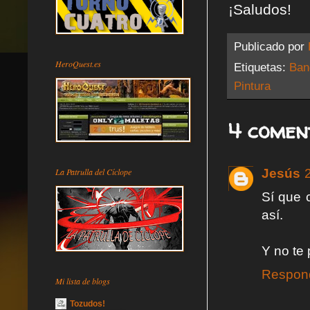
¡Saludos!
Publicado por
HeroQuest.es
Etiquetas:
Ban
Pintura
4 comen
Jesús
La Patrulla del Cíclope
Sí que 
así.
Y no te
Respon
Mi lista de blogs
Tozudos!