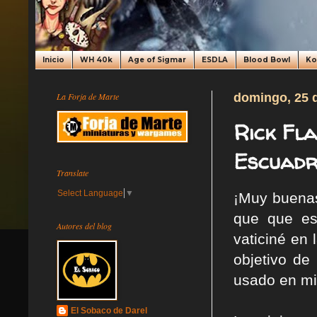
Inicio
WH 40k
Age of Sigmar
ESDLA
Blood Bowl
K
La Forja de Marte
domingo, 25 d
Rick Fla
Escuadr
Translate
Select Language
▼
¡Muy buenas
que que es
Autores del blog
vaticiné en 
objetivo de
usado en mi
El Sobaco de Darel