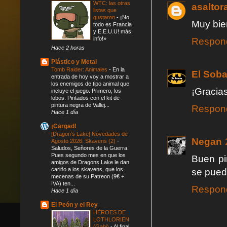
WTC: las otras
asaltor
listas que
gustaron
-
¡No
Muy bie
todo es Francia
y E.E.U.U! más
info!»
Respon
Hace 2 horas
Plástico y Metal
Tomb Raider: Animales
-
En la
El Soba
entrada de hoy voy a mostrar a
los enemigos de tipo animal que
¡Gracias
incluye el juego. Primero, los
lobos. Pintados con el kit de
pintura negra de Vallej...
Respon
Hace 1 día
¡Cargad!
[Dragon’s Lake] Novedades de
Negan
Agosto 2026: Skavens (2)
-
Saludos, Señores de la Guerra.
Pues segundo mes en que los
Buen pi
amigos de Dragons Lake le dan
cariño a los skavens, que los
se pued
mecenas de su Patreon (9€ +
IVA) ten...
Respon
Hace 1 día
El Peón y el Rey
HÉROES DE
LOTHLORIEN
(Gabi)
-
Al final