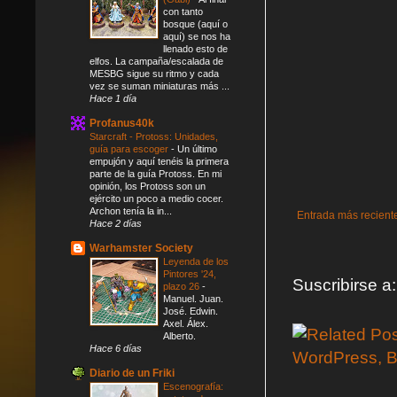
con tanto
bosque (aquí o
aquí) se nos ha
llenado esto de
elfos. La campaña/escalada de
MESBG sigue su ritmo y cada
vez se suman miniaturas más ...
Hace 1 día
Profanus40k
Starcraft - Protoss: Unidades,
guía para escoger
-
Un último
empujón y aquí tenéis la primera
parte de la guía Protoss. En mi
opinión, los Protoss son un
ejército un poco a medio cocer.
Archon tenía la in...
Entrada más recient
Hace 2 días
Warhamster Society
Leyenda de los
Pintores '24,
Suscribirse a
plazo 26
-
Manuel. Juan.
José. Edwin.
Axel. Álex.
Alberto.
Hace 6 días
Diario de un Friki
Escenografía: