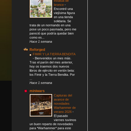
estatua de
bronce
-
Encontré una
viejísima figura
en una tienda
solidaria. Se
trata de un normando en una
pose un poco pasmada, pero me
pareció que podría quedar bien
como es...
Hace 1 semana
Reforged
FIMIR Y LA TIERRA BENDITA
-
Bienvenidos un mes más.
Tras el parón del mes anterior,
hoy os traemos dos nuevos
libros de ejército en verión beta:
los Fimir y la Tierra Bendita. Por
...
Hace 1 semana
miniwars
Capturas del
avance de
novedades
Warhammer de
verano 2026
-
El pasado
viernes tuvimos
un buen reparto de novedades
para *Warhammer* para este