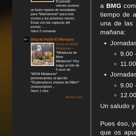
El pasado
a
BMG
com
viernes tuvimos
un buen reparto de novedades
tiempo de 
para *Warhammer* para este
verano y los próximos meses.
una de las 
Estas son las capturas del
evento : ...
mañana:
Hace 5 semanas
blog de Pablo El Marques
Jornada
Osos de MOM
Miniaturas
-
9.00
*Miniaturas de
Mom
Miniatures* Hoy
11.0
traigo un lote de
5 osos de
Jornada
*MOM Miniatures*
pertenecientes al ejercito
*'Exploradores enanos de Rillon'*
9.00
(enanos/gnom...
Hace 1 mes
12.0
Mostrar todo
Un saludo y
Pues éso, y
que os apun