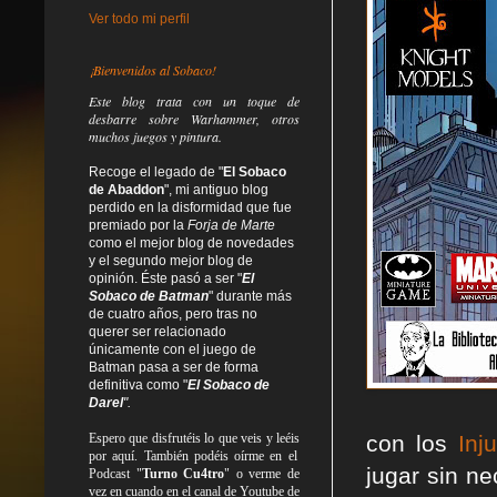
Ver todo mi perfil
¡Bienvenidos al Sobaco!
Este blog trata
con un toque de
desbarre
sobre Warhammer, otros
muchos juegos y pintura.
Recoge el legado de "
El Sobaco
de Abaddon
", mi antiguo blog
perdido en la disformidad
que fue
premiado por la
Forja de Marte
como el mejor blog de novedades
y el segundo mejor blog de
opinión. Éste pasó a ser "
El
Sobaco de Batman
" durante más
de cuatro años, pero tras no
querer ser relacionado
únicamente con el juego de
Batman pasa a ser de forma
definitiva como
"
El Sobaco de
Darel
".
Espero que disfrutéis lo que
veis
y
leéis
con los
Inj
por aquí. También podéis oírme en el
jugar sin n
Podcast "
Turno Cu4tro
" o verme de
vez en cuando en el canal de Youtube de