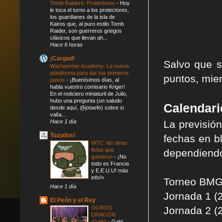
Tomb Raiders: Protectores
-
Hoy
le toca el turno a los protectores,
los guardianes de la isla de
Kairos que, al puro estilo Tomb
Raider, son guerreros griegos
clásicos que llevan ah...
Hace 6 horas
¡Cargad!
Salvo que s
Warhammer Academy: La nueva
plataforma para dar tus primeros
puntos, mie
pasos
-
¡Buenísimos días, al
habla vuestro comisario Kriger!
En el noticiero miniaturil de Julio,
hubo una pregunta (un saludo
Calendari
desde aquí, @jotaefe) sobre si
valía...
Hace 1 día
La previsió
Tozudos!
fechas en b
WTC: las otras
listas que
dependiendo 
gustaron
-
¡No
todo es Francia
y E.E.U.U! más
info!»
Torneo BMG 
Hace 1 día
Jornada 1 (
El Peón y el Rey
OGROS
Jornada 2 (2
DRAGÓN
(Gabi)
-
Gabi