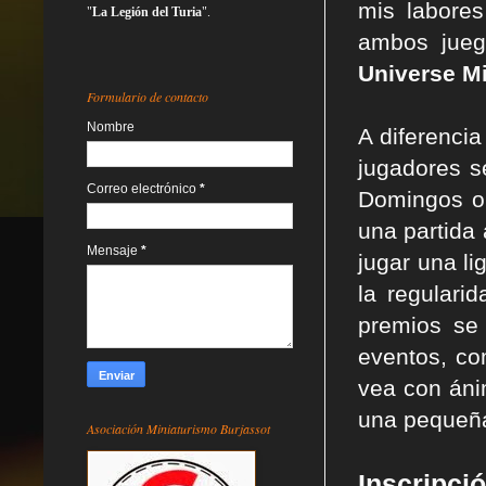
mis labore
"
La Legión del Turia
".
ambos jue
Universe M
Formulario de contacto
Nombre
A diferencia
jugadores s
Correo electrónico
*
Domingos o
una partida
Mensaje
*
jugar una li
la regulari
premios se 
eventos, co
vea con áni
una pequeña
Asociación Miniaturismo Burjassot
Inscripci