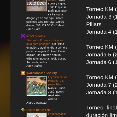
suma y sigue.
Todo lo que se
Torneo KM (
tenía que decir
se los ogros
Jornada 3 (1
dragón ya se dijo aquí. Ahora
solo nos toca disfrutar. Ogros
Pillars
dragón *VALORACIÓN* Mant...
Hace 1 día
Jornada 4 (1
Profanus40k
Starcraft - Protoss: Unidades,
guía para escoger
-
Un último
Torneo KM (
empujón y aquí tenéis la primera
parte de la guía Protoss. En mi
Jornada 5 (2
opinión, los Protoss son un
ejército un poco a medio cocer.
Jornada 6 (1
Archon tenía la in...
Hace 3 días
Warhamster Society
Torneo KM (1
Leyenda de los
Pintores '24,
Jornada 7 (2
plazo 26
-
Manuel. Juan.
Jornada 8 (
José. Edwin.
Axel. Álex.
Alberto.
Hace 1 semana
Torneo fina
Diario de un Friki
duración lim
Escenografía: