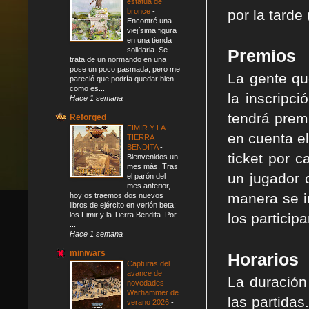
estatua de
bronce
-
por la tarde 
Encontré una
viejísima figura
en una tienda
solidaria. Se
Premios
trata de un normando en una
pose un poco pasmada, pero me
La gente qu
pareció que podría quedar bien
como es...
la inscripc
Hace 1 semana
tendrá premi
Reforged
FIMIR Y LA
en cuenta el
TIERRA
BENDITA
-
ticket por 
Bienvenidos un
mes más. Tras
un jugador 
el parón del
mes anterior,
manera se i
hoy os traemos dos nuevos
libros de ejército en verión beta:
los Fimir y la Tierra Bendita. Por
los particip
...
Hace 1 semana
miniwars
Horarios
Capturas del
avance de
La duración
novedades
Warhammer de
las partida
verano 2026
-