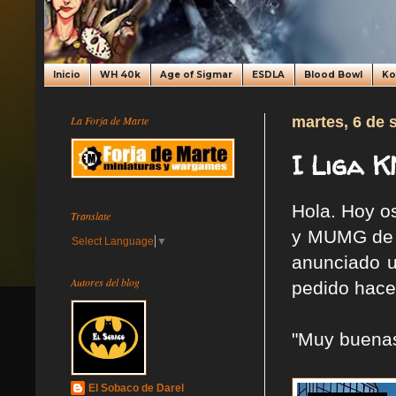
Inicio
WH 40k
Age of Sigmar
ESDLA
Blood Bowl
K
La Forja de Marte
martes, 6 de 
I Liga 
Hola. Hoy o
Translate
y MUMG de 
Select Language
▼
anunciado u
Autores del blog
pedido hacer
"Muy buena
El Sobaco de Darel