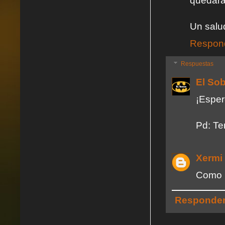
quedará
Un salu
Respon
Respuestas
El So
¡Esper
Pd: Te
Xermi
Como l
Responde