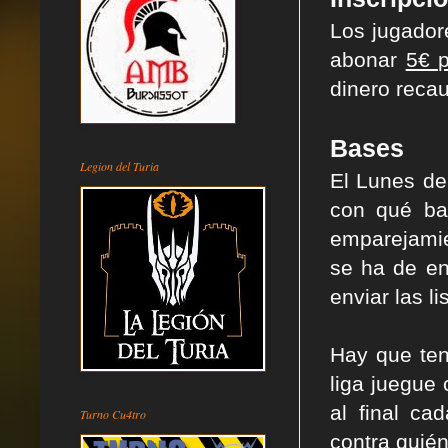
Los jugador
abonar
5€ p
dinero reca
Bases
Legion del Turia
El Lunes de
con qué ban
emparejamie
se ha de en
enviar las li
Hay que ten
liga juegue 
al final c
Turno Cu4tro
contra quién