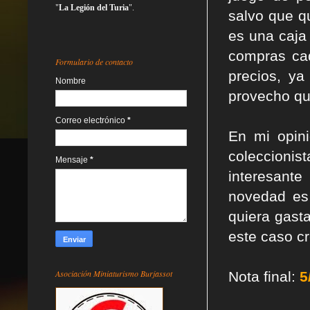
"
La Legión del Turia
".
salvo que qu
es una caja
compras cad
Formulario de contacto
precios, y
Nombre
provecho qu
Correo electrónico
*
En mi opin
coleccioni
Mensaje
*
interesant
novedad es
quiera gast
este caso c
Asociación Miniaturismo Burjassot
Nota final:
5