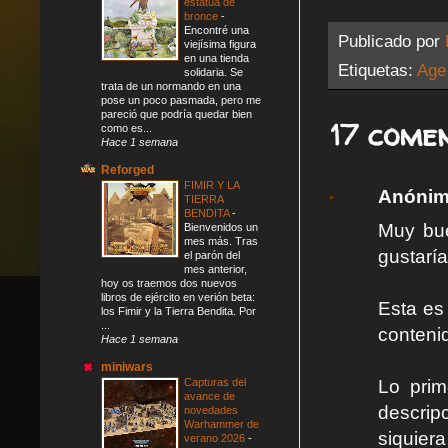
estatua de
bronce
-
Encontré una
Publicado por
viejísima figura
en una tienda
Etiquetas:
Age
solidaria. Se
trata de un normando en una
pose un poco pasmada, pero me
pareció que podría quedar bien
17 comen
como es...
Hace 1 semana
Reforged
FIMIR Y LA
Anóni
TIERRA
BENDITA
-
Muy bue
Bienvenidos un
mes más. Tras
gustarí
el parón del
mes anterior,
hoy os traemos dos nuevos
libros de ejército en verión beta:
Esta es
los Fimir y la Tierra Bendita. Por
...
contenid
Hace 1 semana
miniwars
Capturas del
Lo prim
avance de
descrip
novedades
Warhammer de
siquie
verano 2026
-