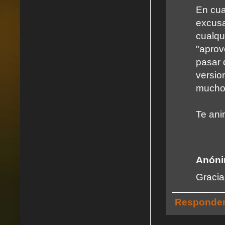
En cua
excus
cualq
"aprov
pasar 
versio
mucho
Te ani
Anón
Gracia
Responde