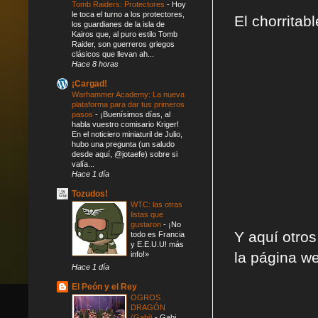
Tomb Raiders: Protectores
-
Hoy
le toca el turno a los protectores,
El chorritab
los guardianes de la isla de
Kairos que, al puro estilo Tomb
Raider, son guerreros griegos
clásicos que llevan ah...
Hace 8 horas
¡Cargad!
Warhammer Academy: La nueva
plataforma para dar tus primeros
pasos
-
¡Buenísimos días, al
habla vuestro comisario Kriger!
En el noticiero miniaturil de Julio,
hubo una pregunta (un saludo
desde aquí, @jotaefe) sobre si
valía...
Hace 1 día
Tozudos!
WTC: las otras
listas que
gustaron
-
¡No
Y aquí otro
todo es Francia
y E.E.U.U! más
la página w
info!»
Hace 1 día
El Peón y el Rey
OGROS
DRAGÓN
(Gabi)
-
Gabi