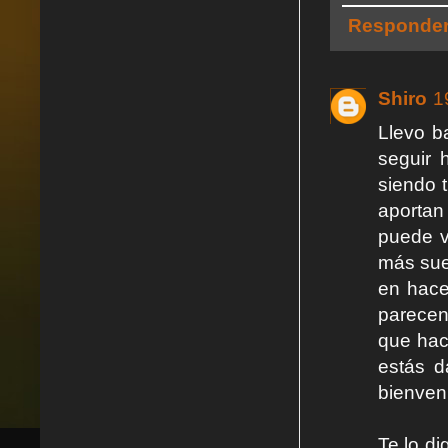
Responde
Shiro
1
Llevo b
seguir 
siendo 
aportan
puede v
más suel
en hace
parecen
que hac
estás d
bienven
Te lo di