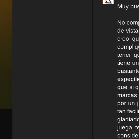
Muy bue
No comp
de vista
creo qu
compliq
tener q
tiene u
bastant
específi
que si 
marcas 
por un 
tan fac
gladiad
juega t
conside