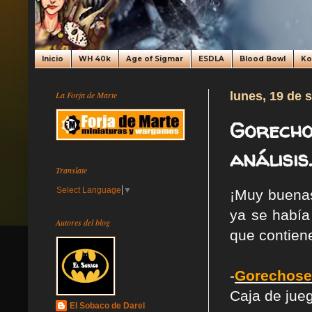
Inicio
WH 40k
Age of Sigmar
ESDLA
Blood Bowl
K
La Forja de Marte
lunes, 19 de 
Gorecho
análisis.
Translate
Select Language
▼
¡Muy buenas
ya se había
Autores del blog
que contiene
-
Gorechosen
Caja de jueg
El Sobaco de Darel