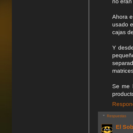
no eran 
Ahora e
usado en
cajas d
Y desde
pequeños
separad
matrice
Se me h
product
Respon
Respuestas
El So