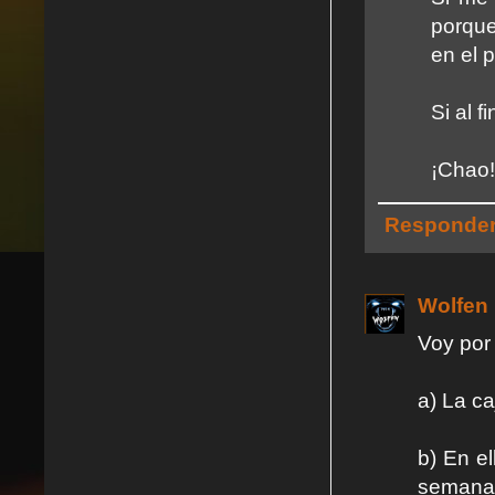
porque
en el 
Si al 
¡Chao!
Responde
Wolfen
Voy por 
a) La c
b) En e
semana