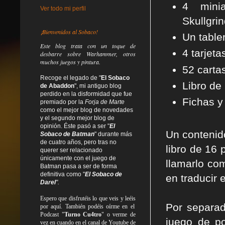
4 minia
Ver todo mi perfil
Skullgrin
¡Bienvenidos al Sobaco!
Un table
Este blog trata
con un toque de
4 tarjet
desbarre
sobre Warhammer, otros
muchos juegos y pintura.
52 carta
Recoge el legado de "
El Sobaco
Libro de
de Abaddon
", mi antiguo blog
perdido en la disformidad
que fue
Fichas y
premiado por la
Forja de Marte
como el mejor blog de novedades
y el segundo mejor blog de
opinión. Éste pasó a ser "
El
Un contenido
Sobaco de Batman
" durante más
de cuatro años, pero tras no
libro de 16 
querer ser relacionado
únicamente con el juego de
llamarlo co
Batman pasa a ser de forma
definitiva como
"
El Sobaco de
en traducir e
Darel
".
Espero que disfrutéis lo que
veis
y
leéis
Por separad
por aquí. También podéis oírme en el
Podcast "
Turno Cu4tro
" o verme de
juego de po
vez en cuando en el canal de Youtube de