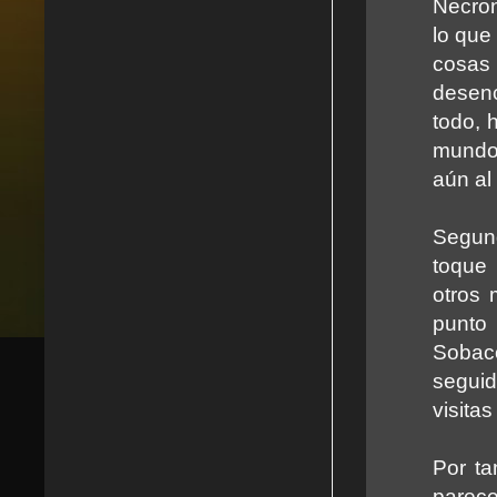
Necron
lo que
cosas
desen
todo, 
mundo 
aún al
Segund
toque
otros 
punto
Sobac
seguid
visita
Por t
parece