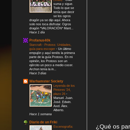
suma y sigue.
Todo lo que se
tenía que decir
se los ogros
dragón ya se dijo aquí. Ahora
solo nos toca disfrutar. Ogros
dragón *VALORACIÓN* Mant...
Hace 1 día
Profanus40k
Starcraft - Protoss: Unidades,
guía para escoger
-
Un último
empujón y aquí tenéis la primera
parte de la guía Protoss. En mi
opinión, los Protoss son un
ejército un poco a medio cocer.
Archon tenía la in...
Hace 3 días
Warhamster Society
Leyenda de los
Pintores '24,
plazo 26
-
Manuel. Juan.
José. Edwin.
Axel. Álex.
Alberto.
Hace 1 semana
Diario de un Friki
¿Qué os par
Escenografía: