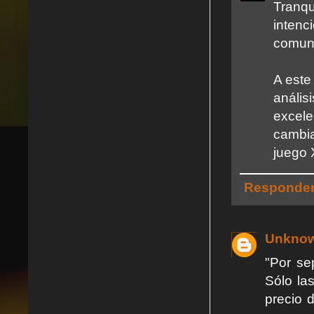
Tranqu
intenc
comun
A este
anális
excel
cambia
juego 
Responde
Unkno
"Por se
Sólo la
precio 