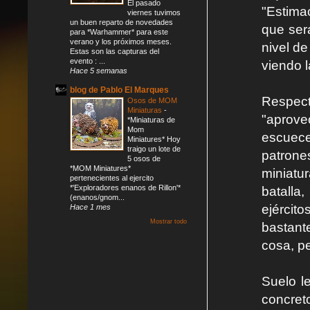
El pasado
"Estimac
viernes tuvimos
un buen reparto de novedades
que será
para *Warhammer* para este
verano y los próximos meses.
nivel de
Estas son las capturas del
evento : ...
viendo 
Hace 5 semanas
blog de Pablo El Marques
Respec
Osos de MOM
Miniaturas
-
"aprov
*Miniaturas de
Mom
escuece
Miniatures* Hoy
traigo un lote de
patrone
5 osos de
*MOM Miniatures*
miniatu
pertenecientes al ejercito
*'Exploradores enanos de Rillon'*
batalla
(enanos/gnom...
ejércit
Hace 1 mes
Mostrar todo
bastant
cosa, p
Suelo l
concreto