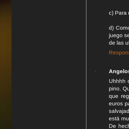
c) Para 
d) Como
juego se
de las 
Respon
Angelo
Uhhhh c
pino. Q
que reg
euros p
salvaja
está mu
De hech