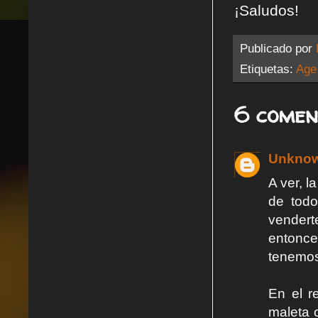
¡Saludos!
Publicado por
Etiquetas:
Age
6 comen
Unkno
A ver, 
de tod
venderte
entonce
tenemos,
En el r
maleta 