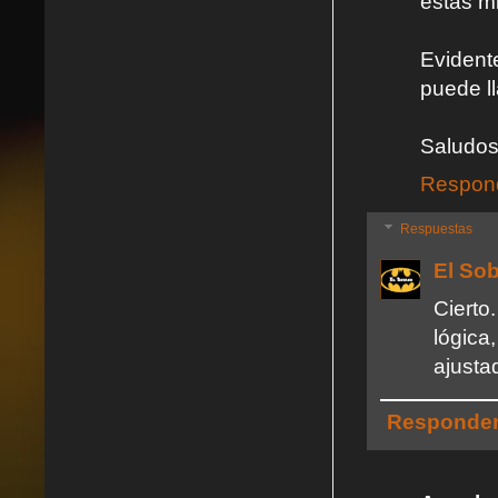
estas mi
Evident
puede l
Saludo
Respon
Respuestas
El So
Ciert
lógic
ajusta
Responde