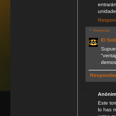
entrará
unidade
Respon
Respuestas
El So
Supue
"venta
demost
Responde
Anóni
Este tom
lo has m