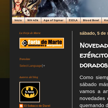
Inicio
WH 40k
Age of Sigmar
ESDLA
Blood Bowl
K
La Forja de Marte
sábado, 5 de 
Novedad
ejércit
Translate
dorados
Select Language
▼
Como siemp
Autores del blog
sábado más
vamos a ana
novedades 
quemando de
El Sobaco de Darel