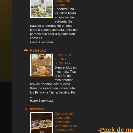
estatua de
bronce
-
Encontré una
viejísima figura
en una tienda
solidaria. Se
trata de un normando en una
pose un poco pasmada, pero me
pareció que podría quedar bien
como es...
Hace 1 semana
Reforged
FIMIR Y LA
TIERRA
BENDITA
-
Bienvenidos un
mes más. Tras
el parón del
mes anterior,
hoy os traemos dos nuevos
libros de ejército en verión beta:
los Fimir y la Tierra Bendita. Por
...
Hace 1 semana
miniwars
Capturas del
avance de
novedades
Warhammer de
-
Pack de me
verano 2026
-