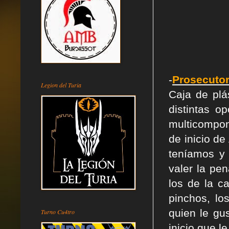
-
Prosecutor
Legion del Turia
Caja de plá
distintas o
multicompon
de inicio d
teníamos y
valer la pe
los de la c
pinchos, l
quien le gu
Turno Cu4tro
inicio que l