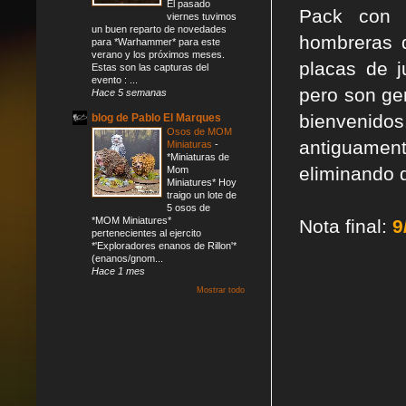
El pasado
Pack con 
viernes tuvimos
un buen reparto de novedades
hombreras 
para *Warhammer* para este
verano y los próximos meses.
placas de j
Estas son las capturas del
evento : ...
pero son ge
Hace 5 semanas
bienvenidos
blog de Pablo El Marques
Osos de MOM
antiguamen
Miniaturas
-
*Miniaturas de
eliminando 
Mom
Miniatures* Hoy
traigo un lote de
5 osos de
*MOM Miniatures*
Nota final:
9
pertenecientes al ejercito
*'Exploradores enanos de Rillon'*
(enanos/gnom...
Hace 1 mes
Mostrar todo