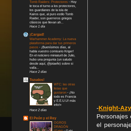
Tomb Raiders: Protectores
-
Hoy
le toca el turno a los protectores,
los guardianes de la isla de
Kairos que, al puro estilo Tomb
Raider, son guerreros griegos
clásicos que llevan ah...
Hace 1 día
¡Cargad!
Warhammer Academy: La nueva
plataforma para dar tus primeros
pasos
-
¡Buenísimos días, al
habla vuestro comisario Kriger!
En el noticiero miniaturil de Julio,
hubo una pregunta (un saludo
desde aquí, @jotaefe) sobre si
valía...
Hace 2 días
Tozudos!
WTC: las otras
listas que
gustaron
-
¡No
todo es Francia
y E.E.U.U! más
info!»
-
Knight-Azy
Hace 2 días
Personajes 
El Peón y el Rey
OGROS
el personaj
DRAGÓN
(Gabi)
-
Gabi