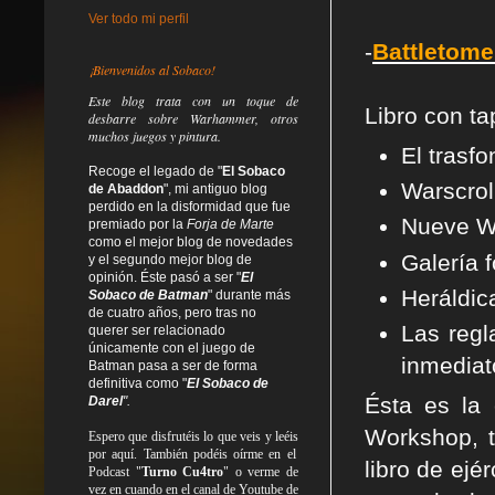
Ver todo mi perfil
-
Battletome
¡Bienvenidos al Sobaco!
Este blog trata
con un toque de
Libro con ta
desbarre
sobre Warhammer, otros
muchos juegos y pintura.
El trasf
Recoge el legado de "
El Sobaco
Warscrol
de Abaddon
", mi antiguo blog
perdido en la disformidad
que fue
Nueve Wa
premiado por la
Forja de Marte
como el mejor blog de novedades
Galería f
y el segundo mejor blog de
opinión. Éste pasó a ser "
El
Heráldic
Sobaco de Batman
" durante más
de cuatro años, pero tras no
Las reg
querer ser relacionado
únicamente con el juego de
inmediat
Batman pasa a ser de forma
definitiva como
"
El Sobaco de
Ésta es la 
Darel
".
Workshop, t
Espero que disfrutéis lo que
veis
y
leéis
por aquí. También podéis oírme en el
libro de ej
Podcast "
Turno Cu4tro
" o verme de
vez en cuando en el canal de Youtube de