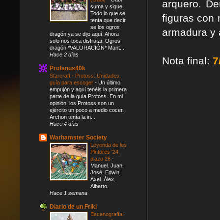
arquero. De
suma y sigue.
Todo lo que se
figuras con 
tenía que decir
se los ogros
armadura y 
dragón ya se dijo aquí. Ahora
solo nos toca disfrutar. Ogros
dragón *VALORACIÓN* Mant...
Hace 2 días
Nota final:
7
Profanus40k
Starcraft - Protoss: Unidades,
guía para escoger
-
Un último
empujón y aquí tenéis la primera
parte de la guía Protoss. En mi
opinión, los Protoss son un
ejército un poco a medio cocer.
Archon tenía la in...
Hace 4 días
Warhamster Society
Leyenda de los
Pintores '24,
plazo 26
-
Manuel. Juan.
José. Edwin.
Axel. Álex.
Alberto.
Hace 1 semana
Diario de un Friki
Escenografía: