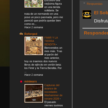
Encontré una
Respuestas
viejísima figura
en una tienda
solidaria. Se
El So
trata de un normando en una
pose un poco pasmada, pero me
Disfru
pareció que podría quedar bien
como es...
Hace 1 semana
Responde
Reforged
FIMIR Y LA
TIERRA
BENDITA
-
Bienvenidos un
mes más. Tras
el parón del
mes anterior,
hoy os traemos dos nuevos
libros de ejército en verión beta:
los Fimir y la Tierra Bendita. Por
...
Hace 1 semana
miniwars
Capturas del
avance de
novedades
Warhammer de
verano 2026
-
El pasado
viernes tuvimos