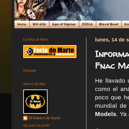
Inicio
WH 40k
Age of Sigmar
ESDLA
Blood Bowl
K
La Forja de Marte
lunes, 14 de 
Informa
Fnac Ma
Translate
He llavado 
Autores del blog
como el aná
poco que he
mundial de
Models
. Ya
El Sobaco de Darel
Ver todo mi perfil