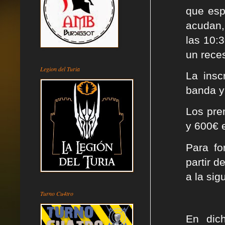
que esp
acudan,
las 10:
un rece
Legion del Turia
La insc
banda y 
Los pre
y 600€ 
Para fo
partir 
a la sig
Turno Cu4tro
En dich