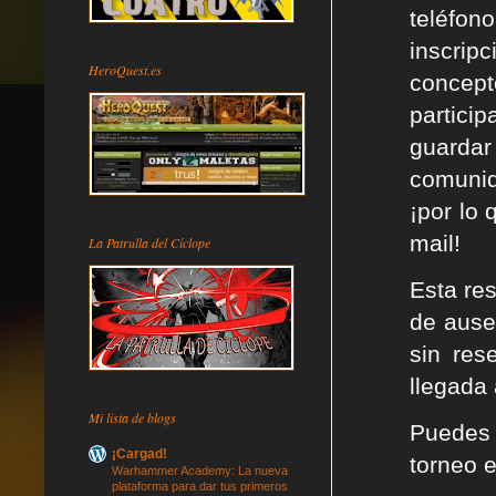
teléfon
inscripc
HeroQuest.es
concep
partici
guarda
comunid
¡por lo
mail!
La Patrulla del Cíclope
Esta re
de ause
sin res
llegada 
Mi lista de blogs
Puedes 
¡Cargad!
torneo e
Warhammer Academy: La nueva
plataforma para dar tus primeros