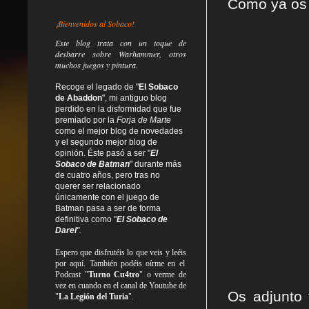
Como ya os c
¡Bienvenidos al Sobaco!
Este blog trata
con un toque de
desbarre
sobre Warhammer, otros
muchos juegos y pintura.
Recoge el legado de "
El Sobaco
de Abaddon
", mi antiguo blog
perdido en la disformidad
que fue
premiado por la
Forja de Marte
como el mejor blog de novedades
y el segundo mejor blog de
opinión. Éste pasó a ser "
El
Sobaco de Batman
" durante más
de cuatro años, pero tras no
querer ser relacionado
únicamente con el juego de
Batman pasa a ser de forma
definitiva como
"
El Sobaco de
Darel
".
Espero que disfrutéis lo que
veis
y
leéis
por aquí. También podéis oírme en el
Podcast "
Turno Cu4tro
" o verme de
vez en cuando en el canal de Youtube de
Os adjunto 
"
La Legión del Turia
".