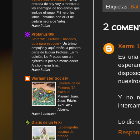
entrada de hoy voy a mostrar a
Etiquetas:
Bat
los enemigos de tipo animal que
incluye el juego. Primero, los
lobos. Pintados con el kit de
pintura negra de Vallej...
2 comen
Hace 2 días
Profanus40k
Starcraft - Protoss: Unidades,
guía para escoger
-
Un último
Xermi
1
empujón y aquí tenéis la primera
parte de la guía Protoss. En mi
Es una 
opinión, los Protoss son un
ejército un poco a medio cocer.
esperam
Archon tenía la in...
Hace 3 días
disposi
Warhamster Society
nuestros
Leyenda de los
Pintores '24,
plazo 26
-
Y no m
Manuel. Juan.
José. Edwin.
interca
Axel. Álex.
Alberto.
Hace 1 semana
Lo dich
Diario de un Friki
Escenografía:
Respon
estatua de
bronce
-