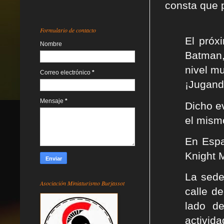
consta que p
Formulario de contacto
El próx
Nombre
Batman,
nivel mu
Correo electrónico
*
¡Jugand
Mensaje
*
Dicho e
el mism
En Espa
Knight 
La sede
Asociación Miniaturismo Burjassot
calle d
lado d
activid