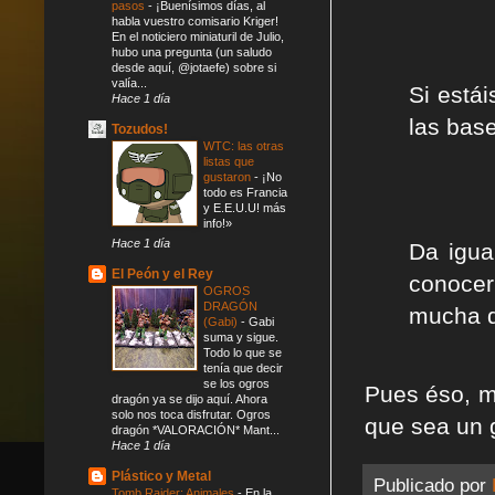
pasos
-
¡Buenísimos días, al
habla vuestro comisario Kriger!
En el noticiero miniaturil de Julio,
hubo una pregunta (un saludo
desde aquí, @jotaefe) sobre si
valía...
Si está
Hace 1 día
las bas
Tozudos!
WTC: las otras
listas que
gustaron
-
¡No
todo es Francia
y E.E.U.U! más
info!»
Hace 1 día
Da igua
El Peón y el Rey
conoce
OGROS
DRAGÓN
mucha d
(Gabi)
-
Gabi
suma y sigue.
Todo lo que se
tenía que decir
se los ogros
Pues éso, m
dragón ya se dijo aquí. Ahora
solo nos toca disfrutar. Ogros
que sea un 
dragón *VALORACIÓN* Mant...
Hace 1 día
Plástico y Metal
Publicado por
Tomb Raider: Animales
-
En la