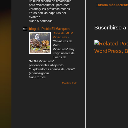
un buen reparto de novedades
Entrada más recient
para *Warhammer* para este
verano y los próximos meses.
Estas son las capturas del
evento : ...
Hace 5 semanas
Suscribirse a
blog de Pablo El Marques
Osos de MOM
Miniaturas
-
*Miniaturas de
Mom
Miniatures* Hoy
traigo un lote de
5 osos de
*MOM Miniatures*
pertenecientes al ejercito
*'Exploradores enanos de Rillon'*
(enanos/gnom...
Hace 1 mes
Mostrar todo