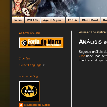
Inicio
WH 40k
Age of Sigmar
ESDLA
Blood Bowl
K
La Forja de Marte
viernes, 11 de septiem
Análisis 
Segundo análisis de
Croc
hace unas sema
Translate
miedo y su droga ps
Select Language
▼
Autores del blog
El Sobaco de Darel