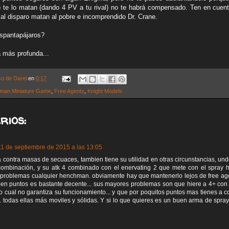
 te lo matan (dando 4 PV a tu rival) no te habrá compensado. Ten en cuent
al disparo matan al pobre e incomprendido Dr. Crane.
espantapájaros?
a más profunda...
co de Darel
en
0:17
man Miniature Game
,
Free Agents
,
Knight Models
rios:
11 de septiembre de 2015 a las 13:05
a contra masas de secuaces, tambien tiene su utilidad en otras circunstancias, un
ombinación, y su atk 4 combinado con el enervating 2 que mete con el spray h
problemas cualquier henchman. obviamente hay que mantenerlo lejos de free age
 en puntos es bastante decente... sus mayores problemas son que hiere a 4+ con el
lo cual no garantiza su funcionamiento... y que por poquitos puntos mas tienes a c
st... todas ellas más moviles y sólidas. Y si lo que quieres es un buen arma de spr