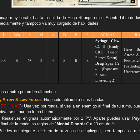
aje muy barato, hasta la salida de Hugo Strange era el Agente Libre de l
pecialmente y tampoco va muy cargado de habilidades:
$
Wp
S
M
A
D
E
S
ARMAS
RA
Syringe Claw
CC
S
(Handy,
Hates: B
CRT: Poison:
Arrow & 
Pinned Down)
200
6
4+
2
4
3
6
3
Persuasive
Drug Spay
1/2
Psychologi
- (Expansive,
Undercove
Poison:
Enervating 2)
s (traits) por orden alfabético:
, Arrow & Law Forces
: No puede afiliarse a esas bandas.
 SC + 1 AC
): Una vez por ronda, si ves a un enemigo al final de tu turno, pue
ctivarse si aún no lo ha hecho.
: Resuelves enigmas automáticamente por 1 PV. Aparte puedes usar
Psy
final de la ronda las reglas de "
Mental Disorder
" a 20 cm de él.
Puedes desplegarte a 20 cm de tu zona de despliegue, pero tampoco a m