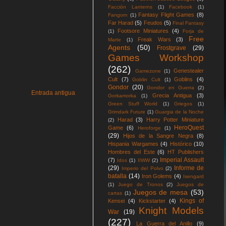
Facción Lanterns
(1)
Facebook
(1)
Fantasy Flight Games
(8)
Fangorn
(1)
Far Harad
(5)
Feudos
(5)
Final Fantasy
Footsore Miniatures
(4)
(1)
Forja de
Free
Freak Wars
(3)
Marte
(1)
Agents
(50)
Frostgrave
(29)
Games Workshop
(262)
Genestealer
Gamezone
(1)
Cult
(7)
Goblins
(4)
Goblin Cult
(1)
Gondor
(20)
Gondor en Guerra
(2)
Entrada antigua
Grecia Antigua
(3)
Gorkamorka
(1)
Green Stuff World
(1)
Griegos
(1)
Grimdark Future
(1)
Guargia de la Noche
Harad
(3)
Harry Potter Miniature
(2)
HeroQuest
Game
(6)
Heroforge
(1)
(29)
Hijos de la Sangre Negra
(8)
Hispania Wargames
(4)
Histórico
(10)
Hombres del Este
(6)
HT Publishers
Imperial Assault
(7)
Idos
(1)
IIWW
(2)
(29)
Informe de
Imperio del Polvo
(2)
batalla
(14)
Iron Golems
(4)
Isengard
(1)
Juego de Tronos
(2)
Juegos de
Juegos de mesa
(53)
cartas
(1)
Kings of
Kensei
(4)
Kickstarter
(4)
Knight Models
War
(19)
(227)
La Guerra del Anillo
(9)