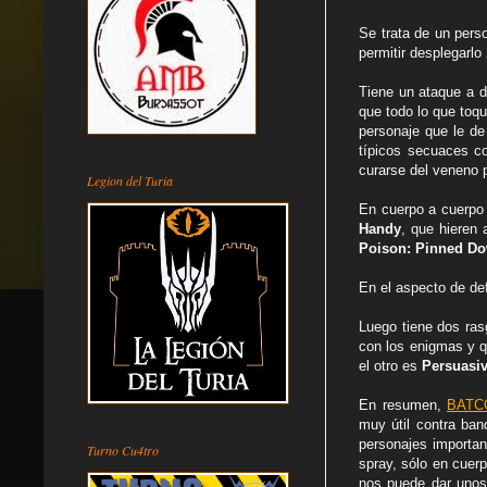
Se trata de un perso
permitir desplegarl
Tiene un ataque a d
que todo lo que toq
personaje que le de 
típicos secuaces c
curarse del veneno 
Legion del Turia
En cuerpo a cuerpo 
Handy
, que hieren
Poison: Pinned D
En el aspecto de de
Luego tiene dos ras
con los enigmas y q
el otro es
Persuasi
En resumen,
BATC
muy útil contra ba
personajes importan
Turno Cu4tro
spray, sólo en cuer
nos puede dar unos