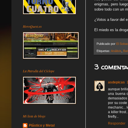
enigmas, pero luego
sobre todo con un m
¿Votos a favor del 
HeroQuest.es
El miedo es la drog
Publicado por
El Soba
Etiquetas:
Análisis
,
Bat
3 comenta
La Patrulla del Cíclope
asdepicas
aunque brill
una buena c
demasiados 
por su coste
mechanic... 
a killer fro
Mi lista de blogs
firefly...
Responder
Plástico y Metal