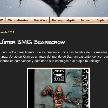
oW
WarmaHordes
Star Wars
Punkapocalyptic
Batman
Euphori
bre de 2015
blíster BMG: Scarecrow
 uno de los Free Agents que se pueden a unir a las bandas de los malotes 
nas. Jonathan Cran es un malo del mundo de Batman bastante icónico, que s
icotrópica para vencer y dominar a sus enemigos o al propio murciélago.