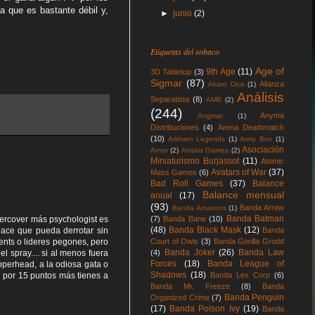
a que es bastante débil y,
►
junio
(2)
Etiquetas del sobaco
Age of
9th Age
(11)
3D Tabletop
(3)
Sigmar
(87)
Alianza
Akaro Dice
(1)
Análisis
Separatista
(8)
AMB
(2)
(244)
Anyma
Angmar
(1)
Distribuciones
(4)
Arena Deathmatch
(10)
Arkham Legends
(1)
Army Box
(1)
Asociación
Arnor
(2)
Arrakis Games
(2)
Miniaturismo Burjassot
(11)
Atomic
Avatars of War
(37)
Mass Games
(6)
Bad Roll Games
(37)
Balance
Balance mensual
anual
(17)
(93)
Banda Arrow
Banda Amazons
(1)
Banda Batman
dercover más psychologist es
(7)
Banda Bane
(10)
(48)
Banda Black Mask
(12)
ace que pueda derrotar sin
Banda
nts o lideres pegones, pero
Court of Owls
(3)
Banda Gorilla Grodd
Banda Joker
(26)
Banda Law
 spray.... si al menos fuera
(4)
Forces
(18)
Banda League of
operhead, a la odiosa gata o
Shadows
(18)
ay por 15 puntos más tienes a
Banda Lex Corp
(6)
Banda Mr. Freeze
(8)
Banda
Banda Penguin
Organized Crime
(7)
(17)
Banda Poison Ivy
(19)
Banda