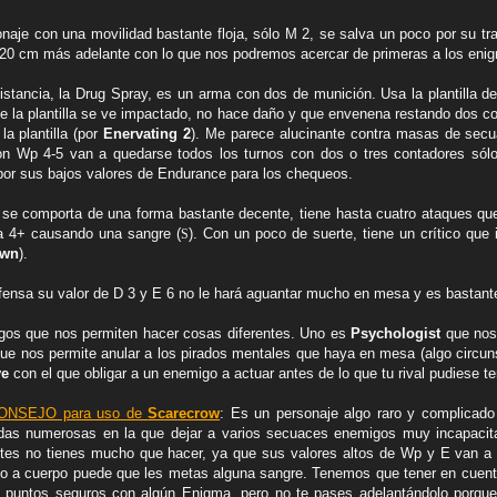
naje con una movilidad bastante floja, sólo M 2, se salva un poco por su tr
o 20 cm más adelante con lo que nos podremos acercar de primeras a los enigm
istancia, la Drug Spray, es un arma con dos de munición. Usa la plantilla de
ue la plantilla se ve impactado, no hace daño y que envenena restando dos c
la plantilla (por
Enervating 2
). Me parece alucinante contra masas de sec
on Wp 4-5 van a quedarse todos los turnos con dos o tres contadores sól
por sus bajos valores de Endurance para los chequeos.
se comporta de una forma bastante decente, tiene hasta cuatro ataques que
 a 4+ causando una sangre (
). Con un poco de suerte, tiene un crítico que i
S
own
).
fensa su valor de D 3 y E 6 no le hará aguantar mucho en mesa y es bastante
gos que nos permiten hacer cosas diferentes. Uno es
Psychologist
que nos 
ue nos permite anular a los pirados mentales que haya en mesa (algo circu
ve
con el que obligar a un enemigo a actuar antes de lo que tu rival pudiese t
ONSEJO para uso de
Scarecrow
: Es un personaje algo raro y complicad
ndas numerosas en la que dejar a varios secuaces enemigos muy incapacita
tes no tienes mucho que hacer, ya que sus valores altos de Wp y E van a 
po a cuerpo puede que les metas alguna sangre. Tenemos que tener en cuen
 puntos seguros con algún Enigma, pero no te pases adelantándolo porque