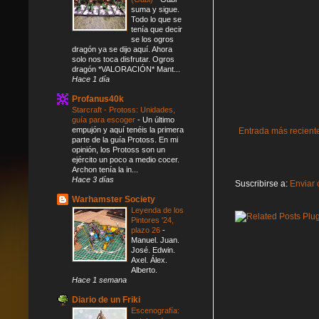
suma y sigue.
Todo lo que se
tenía que decir
se los ogros
dragón ya se dijo aquí. Ahora
solo nos toca disfrutar. Ogros
dragón *VALORACIÓN* Mant...
Hace 1 día
Profanus40k
Starcraft - Protoss: Unidades,
guía para escoger
-
Un último
empujón y aquí tenéis la primera
Entrada más recient
parte de la guía Protoss. En mi
opinión, los Protoss son un
ejército un poco a medio cocer.
Archon tenía la in...
Hace 3 días
Suscribirse a:
Enviar 
Warhamster Society
Leyenda de los
Pintores '24,
plazo 26
-
Manuel. Juan.
José. Edwin.
Axel. Álex.
Alberto.
Hace 1 semana
Diario de un Friki
Escenografía: