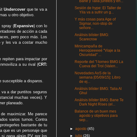
Bane y Talia juntitos y en...
Sesión de hype: El Taller de
ait
Undercover
que te va a
Yila va a sufrir un g...
as u otro objetivo.
Y más cosas para Age of
Sigmar, non-stop de
 spray (
Expansive
) con lo
señore...
ontadores de acción a cada
Análisis blíster BMG:
uaces, pero poco más. Los
Scarecrow
o y les va a costar mucho
Minicampaña de
Heroqüeeeeé "Viaje a la
Oscuridad" ...
 repiten para impactar por
Reporte del "I torneo BMG La
nmoviliza a su rival (
CRT:
Cueva del Trol (Valen...
Novedades AoS de la
semana [05/09/15]: Libro
 susceptible a disparos.
de ej...
Análisis blíster BMG: Talia Al
va a dar puntitos seguros
Ghul
nstancial muchas veces). Y
Análisis blíster BMG: Bane Te
ener planeado.
Dark Night Rises (el...
Balance de un buen mes
o de maximizar. Me parece
agosto y objetivos para
dos varios turnos. Contra
sep...
protegerles bastante de tu
►
agosto
(45)
ta que es un personaje que
►
julio
(26)
 si gana algún PV por los