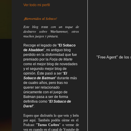
Ver todo mi perfil
¡Bienvenidos al Sobaco!
Este blog trata
con un toque de
desbarre
sobre Warhammer, otros
muchos juegos y pintura.
Recoge el legado de "
El Sobaco
de Abaddon
", mi antiguo blog
perdido en la disformidad
que fue
"Free Agent" de los 
premiado por la
Forja de Marte
como el mejor blog de novedades
y el segundo mejor blog de
opinión. Éste pasó a ser "
El
Sobaco de Batman
" durante más
de cuatro años, pero tras no
querer ser relacionado
únicamente con el juego de
Batman pasa a ser de forma
definitiva como
"
El Sobaco de
Darel
".
Espero que disfrutéis lo que
veis
y
leéis
por aquí. También podéis oírme en el
Podcast "
Turno Cu4tro
" o verme de
vez en cuando en el canal de Youtube de