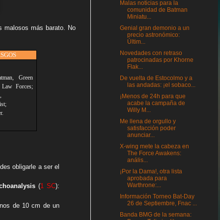
Malas noticias para la
comunidad de Batman
Miniatu...
os malosos más barato. No
Genial gran demonio a un
precio astronómico:
Últim...
Novedades con retraso
SGOS
patrocinadas por Khorne
Flak...
atman, Green
De vuelta de Estocolmo y a
las andadas: ¡el sobaco...
Law Forces;
,
¡Menos de 24h para que
acabe la campaña de
st;
Willy M...
r.
Me llena de orgullo y
satisfacción poder
anunciar...
X-wing mete la cabeza en
The Force Awakens:
anális...
des obligarle a ser el
¡Por la Dama!, otra lista
aprobada para
Warthrone:...
choanalysis
(
1 SC
):
Información Torneo Bat-Day
26 de Septiembre, Fnac ...
enos de 10 cm de un
Banda BMG de la semana: