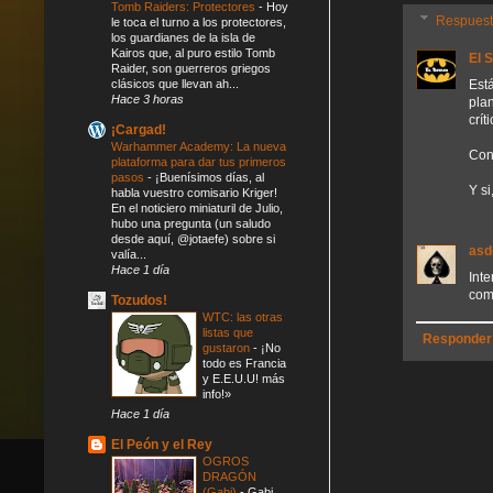
Tomb Raiders: Protectores
-
Hoy
Respues
le toca el turno a los protectores,
los guardianes de la isla de
Kairos que, al puro estilo Tomb
El 
Raider, son guerreros griegos
clásicos que llevan ah...
Est
Hace 3 horas
pla
crít
¡Cargad!
Warhammer Academy: La nueva
Con 
plataforma para dar tus primeros
pasos
-
¡Buenísimos días, al
Y si
habla vuestro comisario Kriger!
En el noticiero miniaturil de Julio,
hubo una pregunta (un saludo
desde aquí, @jotaefe) sobre si
asd
valía...
Hace 1 día
Int
com
Tozudos!
WTC: las otras
listas que
Responder
gustaron
-
¡No
todo es Francia
y E.E.U.U! más
info!»
Hace 1 día
El Peón y el Rey
OGROS
DRAGÓN
(Gabi)
-
Gabi