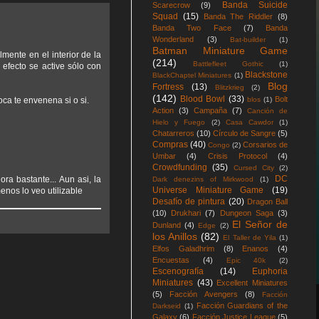
Banda Suicide
Scarecrow
(9)
Squad
(15)
Banda The Riddler
(8)
Banda Two Face
(7)
Banda
Wonderland
(3)
Bat-builder
(1)
Batman Miniature Game
mente en el interior de la
(214)
Battlefleet Gothic
(1)
 efecto se active sólo con
Blackstone
BlackChaptel Miniatures
(1)
Blog
Fortress
(13)
Blitzkrieg
(2)
(142)
Blood Bowl
(33)
Bolt
oca te envenena si o si.
blos
(1)
Action
(3)
Campaña
(7)
Canción de
Hielo y Fuego
(2)
Casa Cawdor
(1)
Chatarreros
(10)
Círculo de Sangre
(5)
Compras
(40)
Corsarios de
Congo
(2)
Umbar
(4)
Crisis Protocol
(4)
Crowdfunding
(35)
Cursed City
(2)
DC
ra bastante... Aun asi, la
Dark denezins of Mirkwood
(1)
Universe Miniature Game
(19)
nos lo veo utilizable
Desafío de pintura
(20)
Dragon Ball
(10)
Drukhari
(7)
Dungeon Saga
(3)
El Señor de
Dunland
(4)
Edge
(2)
los Anillos
(82)
El Taller de Yila
(1)
Elfos Galadhrim
(8)
Enanos
(4)
Encuestas
(4)
Epic 40k
(2)
Escenografía
(14)
Euphoria
Miniatures
(43)
Excellent Miniatures
(5)
Facción Avengers
(8)
Facción
Facción Guardians of the
Darkseid
(1)
Galaxy
(6)
Facción Justice League
(5)