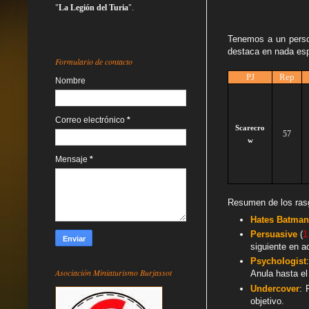
"
La Legión del Turia
".
Tenemos a un person
destaca en nada es
Formulario de contacto
PJ
Rep
Nombre
Correo electrónico
*
Scarecro
57
w
Mensaje
*
Resumen de los rasgo
Hates Batman
Persuasive
(
1
siguiente en a
Psychologist
Asociación Miniaturismo Burjassot
Anula hasta el 
Undercover
: 
objetivo.