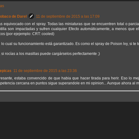
tas
Sobaco de Darel
11 de septiembre de 2015 a las 17:09
ás equivocado con el spray. Todas las miniaturas que se encuentren total o parcial
ntilla son impactadas y sufren cualquier Efecto automáticamente, a menos que el
icos (por ejejemplo: CRT: cooled)
lo cual su funcionamiento está garantizado. Es como el spray de Poison Ivy, si te t
, si rocías a los masillas puede cargárselos perfectamente ;)
epicas
11 de septiembre de 2015 a las 23:36
eresante, estaba convencido de que habia que hacer tirada para herir. Eso lo mejo
petencia cercana en puntos sigue superandole en mi opinion... Aunque ahora al me