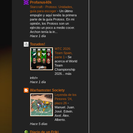
Profanus40k
Starcraft - Protoss: Unidades,
guía para escoger
-
Un último
empujón y aquí tenéis la primera
parte de la guía Protoss. En mi
opinión, los Protoss son un
ejército un poco a medio cocer.
Archon tenía la in...
Hace 1 día
Tozudos!
WTC 2026:
Team Spain,
parte 1
-
Se
acerca el World
Team
Championship
2026... más
info!»
Hace 1 día
Warhamster Society
Leyenda de los
Pintores '24,
plazo 26
-
Manuel. Juan.
José. Edwin.
Axel. Álex.
Alberto.
Hace 5 días
Diario de un Friki