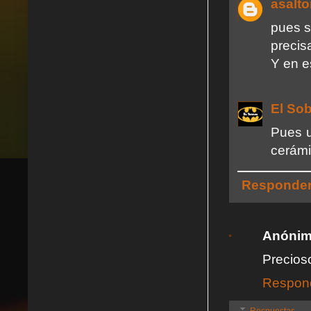
asalt
pues s
precis
Y en e
El So
Pues u
cerámi
Responde
Anóni
Precios
Respon
Respuestas