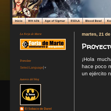
Inicio
WH 40k
Age of Sigmar
ESDLA
Blood Bowl
K
La Forja de Marte
martes, 21 de
Proyect
¡Hola much
Translate
hace poco m
Select Language
▼
un ejército 
Autores del blog
El Sobaco de Darel