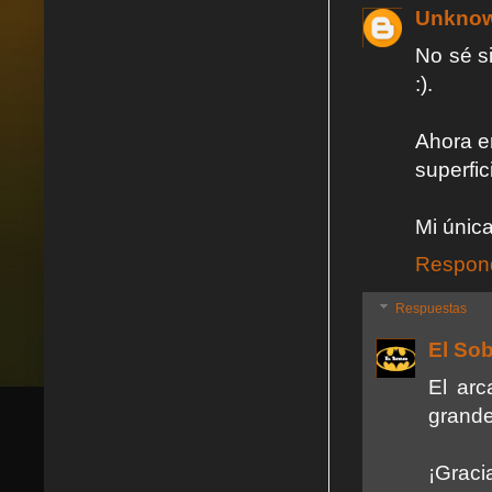
Unkno
No sé s
:).
Ahora en
superfi
Mi únic
Respon
Respuestas
El So
El arc
grande
¡Graci