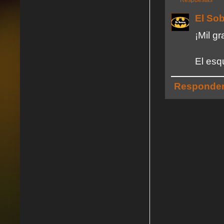
El So
¡Mil gr
El esq
Responde