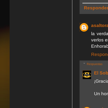
Responde
asaltor
la verd
verlos e
Enhorab
Respon
Respuestas
El So
¡Graci
Un hon