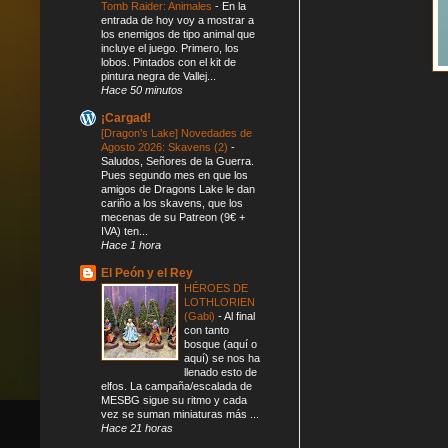
Tomb Raider: Animales
-
En la
entrada de hoy voy a mostrar a
los enemigos de tipo animal que
incluye el juego. Primero, los
lobos. Pintados con el kit de
pintura negra de Vallej...
Hace 50 minutos
¡Cargad!
[Dragon’s Lake] Novedades de
Agosto 2026: Skavens (2)
-
Saludos, Señores de la Guerra.
Pues segundo mes en que los
amigos de Dragons Lake le dan
cariño a los skavens, que los
mecenas de su Patreon (9€ +
IVA) ten...
Hace 1 hora
El Peón y el Rey
HÉROES DE
LOTHLORIEN
(Gabi)
-
Al final
con tanto
bosque (aquí o
aquí) se nos ha
llenado esto de
elfos. La campaña/escalada de
MESBG sigue su ritmo y cada
vez se suman miniaturas más ...
Hace 21 horas