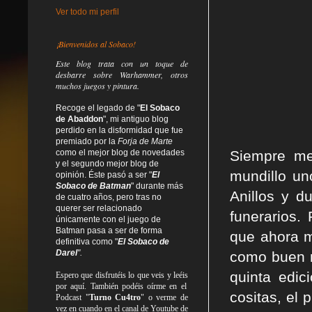
Ver todo mi perfil
¡Bienvenidos al Sobaco!
Este blog trata
con un toque de
desbarre
sobre Warhammer, otros
muchos juegos y pintura.
Recoge el legado de "
El Sobaco
de Abaddon
", mi antiguo blog
perdido en la disformidad
que fue
premiado por la
Forja de Marte
Siempre me
como el mejor blog de novedades
y el segundo mejor blog de
mundillo u
opinión. Éste pasó a ser "
El
Sobaco de Batman
" durante más
Anillos y 
de cuatro años, pero tras no
querer ser relacionado
funerarios.
únicamente con el juego de
Batman pasa a ser de forma
que ahora m
definitiva como
"
El Sobaco de
Darel
".
como buen n
quinta edic
Espero que disfrutéis lo que
veis
y
leéis
por aquí. También podéis oírme en el
cositas, el
Podcast "
Turno Cu4tro
" o verme de
vez en cuando en el canal de Youtube de