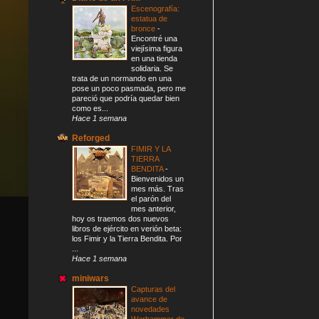
Escenografía:
estatua de
bronce
-
Encontré una
viejísima figura
en una tienda
solidaria. Se
trata de un normando en una
pose un poco pasmada, pero me
pareció que podría quedar bien
como es...
Hace 1 semana
Reforged
FIMIR Y LA
TIERRA
BENDITA
-
Bienvenidos un
mes más. Tras
el parón del
mes anterior,
hoy os traemos dos nuevos
libros de ejército en verión beta:
los Fimir y la Tierra Bendita. Por
...
Hace 1 semana
miniwars
Capturas del
avance de
novedades
Warhammer de