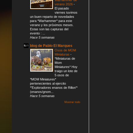
verano 2026
-
El pasado
viernes tuvimos
un buen reparto de novedades
para *Warhammer* para este
verano y los próximos meses.
Estas son las capturas del
evento : ...
Hace 5 semanas
blog de Pablo El Marques
Osos de MOM
Miniaturas
-
*Miniaturas de
Mom
Miniatures* Hoy
traigo un lote de
5 osos de
*MOM Miniatures*
pertenecientes al ejercito
*'Exploradores enanos de Rillon'*
(enanos/gnom...
Hace 5 semanas
Mostrar todo