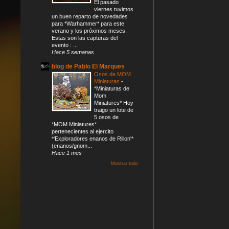
El pasado
viernes tuvimos
un buen reparto de novedades
para *Warhammer* para este
verano y los próximos meses.
Estas son las capturas del
evento : ...
Hace 5 semanas
blog de Pablo El Marques
Osos de MOM
Miniaturas
-
*Miniaturas de
Mom
Miniatures* Hoy
traigo un lote de
5 osos de
*MOM Miniatures*
pertenecientes al ejercito
*'Exploradores enanos de Rillon'*
(enanos/gnom...
Hace 1 mes
Mostrar todo