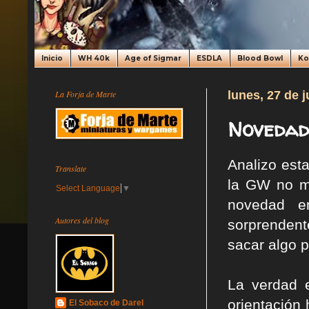
Inicio
WH 40k
Age of Sigmar
ESDLA
Blood Bowl
K
La Forja de Marte
lunes, 27 de j
Novedad
Analizo esta
Translate
la GW no m
Select Language
▼
novedad e
Autores del blog
sorprendent
sacar algo p
La verdad 
orientación
El Sobaco de Darel