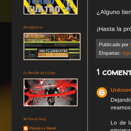
¿Alguno tie
HeroQuest.es
¡Hasta la pr
Publicado por
Etiquetas:
Age
1 coment
La Patrulla del Cíclope
Unkno
Dejando
veamos 
Mi lista de blogs
Lo de 
Plástico y Metal
miniatu