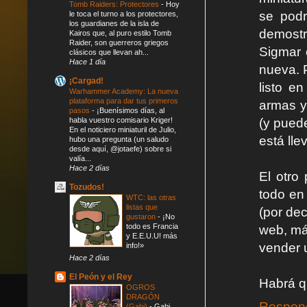
Tomb Raiders: Protectores
-
Hoy
se podr
le toca el turno a los protectores,
los guardianes de la isla de
demost
Kairos que, al puro estilo Tomb
Raider, son guerreros griegos
Sigmar 
clásicos que llevan ah...
Hace 1 día
nueva. 
¡Cargad!
listo e
Warhammer Academy: La nueva
plataforma para dar tus primeros
armas y
pasos
-
¡Buenísimos días, al
habla vuestro comisario Kriger!
(y pued
En el noticiero miniaturil de Julio,
está ll
hubo una pregunta (un saludo
desde aquí, @jotaefe) sobre si
valía...
Hace 2 días
El otro
Tozudos!
todo en
WTC: las otras
listas que
(por dec
gustaron
-
¡No
todo es Francia
web, má
y E.E.U.U! más
vender u
info!»
Hace 2 días
El Peón y el Rey
Habrá qu
OGROS
DRAGÓN
Respon
(Gabi)
-
Gabi