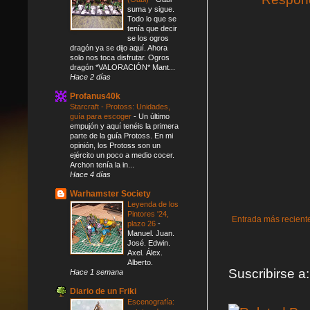
suma y sigue.
Todo lo que se
tenía que decir
se los ogros
dragón ya se dijo aquí. Ahora
solo nos toca disfrutar. Ogros
dragón *VALORACIÓN* Mant...
Hace 2 días
Profanus40k
Starcraft - Protoss: Unidades,
guía para escoger
-
Un último
empujón y aquí tenéis la primera
parte de la guía Protoss. En mi
opinión, los Protoss son un
ejército un poco a medio cocer.
Archon tenía la in...
Hace 4 días
Warhamster Society
Leyenda de los
Pintores '24,
Entrada más recient
plazo 26
-
Manuel. Juan.
José. Edwin.
Axel. Álex.
Alberto.
Suscribirse a
Hace 1 semana
Diario de un Friki
Escenografía: