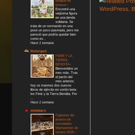
estatua de
bronce
-
Encontré una
viejísima figura
en una tienda
solidaria. Se
trata de un normando en una
pose un poco pasmada, pero me
pareció que podría quedar bien
como es...
Hace 1 semana
Reforged
FIMIR Y LA
TIERRA
BENDITA
-
Bienvenidos un
mes más. Tras
el parón del
mes anterior,
hoy os traemos dos nuevos
libros de ejército en verión beta:
los Fimir y la Tierra Bendita. Por
...
Hace 1 semana
miniwars
Capturas del
avance de
novedades
Warhammer de
verano 2026
-