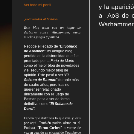
Ver todo mi perfil
y la aparic
a AoS de cu
¡Bienvenidos al Sobaco!
Warhammer 
Este blog trata
con un toque de
desbarre
sobre Warhammer, otros
muchos juegos y pintura.
Recoge el legado de "
El Sobaco
de Abaddon
", mi antiguo blog
perdido en la disformidad
que fue
premiado por la
Forja de Marte
como el mejor blog de novedades
y el segundo mejor blog de
opinión. Éste pasó a ser "
El
Sobaco de Batman
" durante más
de cuatro años, pero tras no
querer ser relacionado
únicamente con el juego de
Batman pasa a ser de forma
definitiva como
"
El Sobaco de
Darel
".
Espero que disfrutéis lo que
veis
y
leéis
por aquí. También podéis oírme en el
Podcast "
Turno Cu4tro
" o verme de
vez en cuando en el canal de Youtube de