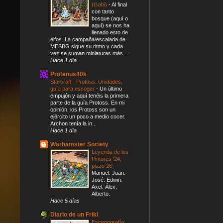
(Gabi)
-
Al final
con tanto
bosque (aquí o
aquí) se nos ha
llenado esto de
elfos. La campaña/escalada de
MESBG sigue su ritmo y cada
vez se suman miniaturas más ...
Hace 1 día
Profanus40k
Starcraft - Protoss: Unidades,
guía para escoger
-
Un último
empujón y aquí tenéis la primera
parte de la guía Protoss. En mi
opinión, los Protoss son un
ejército un poco a medio cocer.
Archon tenía la in...
Hace 1 día
Warhamster Society
Leyenda de los
Pintores '24,
plazo 26
-
Manuel. Juan.
José. Edwin.
Axel. Álex.
Alberto.
Hace 5 días
Diario de un Friki
Escenografía: