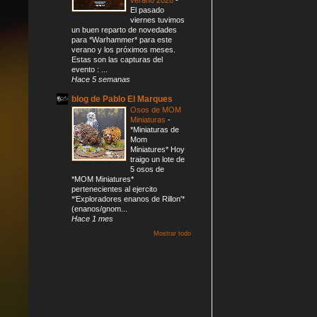
El pasado
viernes tuvimos
un buen reparto de novedades
para *Warhammer* para este
verano y los próximos meses.
Estas son las capturas del
evento : ...
Hace 5 semanas
blog de Pablo El Marques
Osos de MOM
Miniaturas
-
*Miniaturas de
Mom
Miniatures* Hoy
traigo un lote de
5 osos de
*MOM Miniatures*
pertenecientes al ejercito
*'Exploradores enanos de Rillon'*
(enanos/gnom...
Hace 1 mes
Mostrar todo