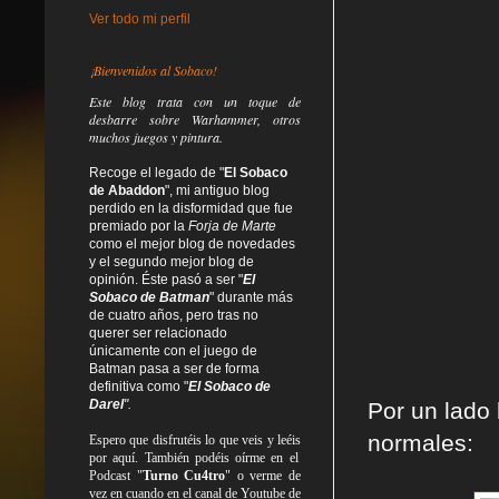
Ver todo mi perfil
¡Bienvenidos al Sobaco!
Este blog trata
con un toque de
desbarre
sobre Warhammer, otros
muchos juegos y pintura.
Recoge el legado de "
El Sobaco
de Abaddon
", mi antiguo blog
perdido en la disformidad
que fue
premiado por la
Forja de Marte
como el mejor blog de novedades
y el segundo mejor blog de
opinión. Éste pasó a ser "
El
Sobaco de Batman
" durante más
de cuatro años, pero tras no
querer ser relacionado
únicamente con el juego de
Batman pasa a ser de forma
definitiva como
"
El Sobaco de
Darel
".
Por un lado 
normales:
Espero que disfrutéis lo que
veis
y
leéis
por aquí. También podéis oírme en el
Podcast "
Turno Cu4tro
" o verme de
vez en cuando en el canal de Youtube de