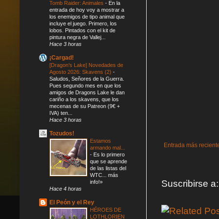
Tomb Raider: Animales
-
En la
entrada de hoy voy a mostrar a
los enemigos de tipo animal que
incluye el juego. Primero, los
lobos. Pintados con el kit de
pintura negra de Vallej...
Hace 3 horas
¡Cargad!
[Dragon’s Lake] Novedades de
Agosto 2026: Skavens (2)
-
Saludos, Señores de la Guerra.
Pues segundo mes en que los
amigos de Dragons Lake le dan
cariño a los skavens, que los
mecenas de su Patreon (9€ +
IVA) ten...
Hace 3 horas
Tozudos!
Estamos
Entrada más recient
armando mal...
-
Es lo primero
que se aprende
de las listas del
WTC... más
Suscribirse a
info!»
Hace 4 horas
El Peón y el Rey
HÉROES DE
LOTHLORIEN