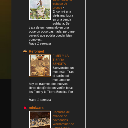
estatua de
bronce
-
Encontré una
viejísima figura
en una tienda
solidaria. Se
trata de un normando en una
pose un poco pasmada, pero me
pareció que podría quedar bien
como es...
Hace 1 semana
Reforged
FIMIR Y LA
TIERRA
BENDITA
-
Bienvenidos un
mes más. Tras
el parón del
mes anterior,
hoy os traemos dos nuevos
libros de ejército en verión beta:
los Fimir y la Tierra Bendita. Por
...
Hace 1 semana
miniwars
Capturas del
avance de
novedades
Warhammer de
verano 2026
-