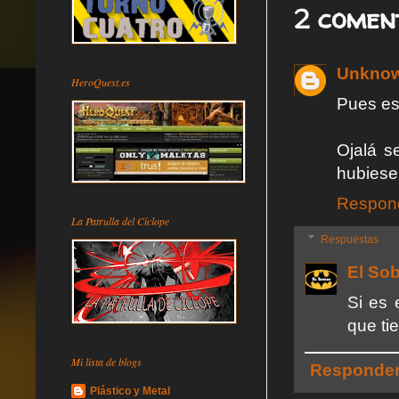
2 comen
Unkno
HeroQuest.es
Pues es
Ojalá s
hubiese
Respon
La Patrulla del Cíclope
Respuestas
El So
Si es 
que ti
Mi lista de blogs
Responde
Plástico y Metal