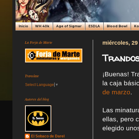
Inicio
WH 40k
Age of Sigmar
ESDLA
Blood Bowl
K
La Forja de Marte
miércoles, 29
Trandos
¡Buenas! T
Translate
la caja bási
Select Language
▼
de marzo
.
Autores del blog
Las minatur
ellas, pero
elegido uno
El Sobaco de Darel