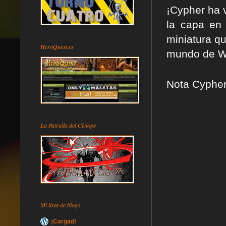
¡Cypher ha 
la capa en
miniatura qu
HeroQuest.es
mundo de W
Nota Cypher
La Patrulla del Cíclope
Mi lista de blogs
¡Cargad!