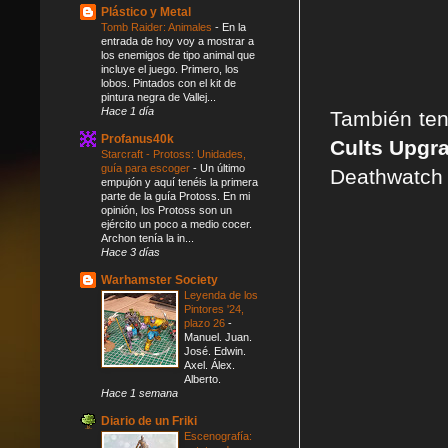
Plástico y Metal
Tomb Raider: Animales
-
En la
entrada de hoy voy a mostrar a
los enemigos de tipo animal que
incluye el juego. Primero, los
lobos. Pintados con el kit de
pintura negra de Vallej...
Hace 1 día
También ten
Profanus40k
Cults Upgr
Starcraft - Protoss: Unidades,
guía para escoger
-
Un último
Deathwatch 
empujón y aquí tenéis la primera
parte de la guía Protoss. En mi
opinión, los Protoss son un
ejército un poco a medio cocer.
Archon tenía la in...
Hace 3 días
Warhamster Society
Leyenda de los
Pintores '24,
plazo 26
-
Manuel. Juan.
José. Edwin.
Axel. Álex.
Alberto.
Hace 1 semana
Diario de un Friki
Escenografía: