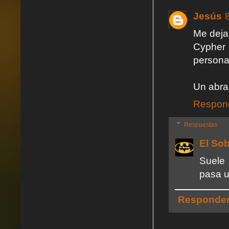
Jesús
Me deja
Cypher 
persona
Un abra
Respon
Respuestas
El So
Suele 
pasa u
Responde