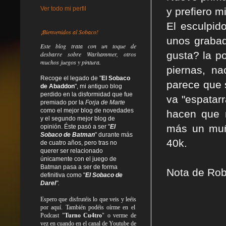
Ver todo mi perfil
y prefiero 
El esculpid
¡Bienvenidos al Sobaco!
unos grabad
Este blog trata
con un toque de
gusta? la p
desbarre
sobre Warhammer, otros
muchos juegos y pintura.
piernas, n
Recoge el legado de "
El Sobaco
parece que 
de Abaddon
", mi antiguo blog
perdido en la disformidad
que fue
va "espatar
premiado por la
Forja de Marte
como el mejor blog de novedades
hacen que 
y el segundo mejor blog de
más un muñ
opinión. Éste pasó a ser "
El
Sobaco de Batman
" durante más
40k.
de cuatro años, pero tras no
querer ser relacionado
únicamente con el juego de
Batman pasa a ser de forma
Nota de Rob
definitiva como
"
El Sobaco de
Darel
".
Espero que disfrutéis lo que
veis
y
leéis
por aquí. También podéis oírme en el
Podcast "
Turno Cu4tro
" o verme de
vez en cuando en el canal de Youtube de