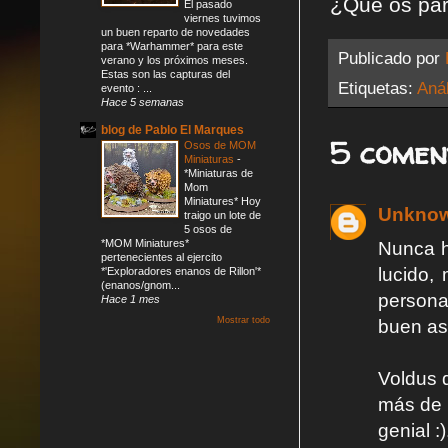
¿Qué os pa
El pasado
viernes tuvimos
un buen reparto de novedades
para *Warhammer* para este
Publicado por
verano y los próximos meses.
Estas son las capturas del
Etiquetas:
Anál
evento : ...
Hace 5 semanas
blog de Pablo El Marques
5 comen
Osos de MOM
Miniaturas
-
*Miniaturas de
Mom
Miniatures* Hoy
Unkno
traigo un lote de
5 osos de
*MOM Miniatures*
Nunca h
pertenecientes al ejercito
lucido,
*'Exploradores enanos de Rillon'*
(enanos/gnom...
persona
Hace 1 mes
Mostrar todo
buen as
Voldus q
más de 
genial :)