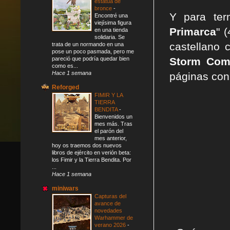
estatua de
bronce
-
Y para term
Encontré una
viejísima figura
Primarca
" 
en una tienda
solidaria. Se
castellano 
trata de un normando en una
pose un poco pasmada, pero me
pareció que podría quedar bien
Storm Com
como es...
Hace 1 semana
páginas con 
Reforged
FIMIR Y LA
TIERRA
BENDITA
-
Bienvenidos un
mes más. Tras
el parón del
mes anterior,
hoy os traemos dos nuevos
libros de ejército en verión beta:
los Fimir y la Tierra Bendita. Por
...
Hace 1 semana
miniwars
Capturas del
avance de
novedades
Warhammer de
verano 2026
-