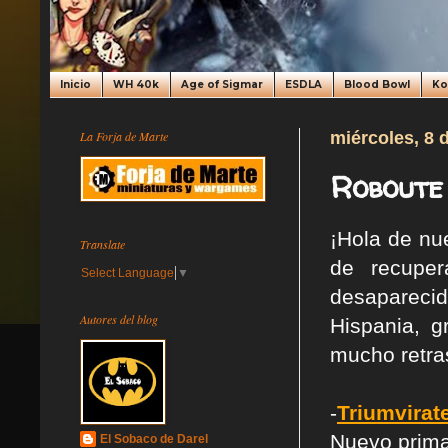
Inicio
WH 40k
Age of Sigmar
ESDLA
Blood Bowl
K
La Forja de Marte
miércoles, 8 
Roboute 
¡Hola de nue
Translate
de recuper
Select Language
▼
desapareci
Autores del blog
Hispania, g
mucho retra
-
Triumvirat
Nuevo prima
El Sobaco de Darel