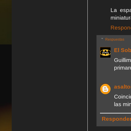
La esp
miniatur
Respon
Respuestas
El So
Guill
primar
asalt
Coinci
las mi
Responde