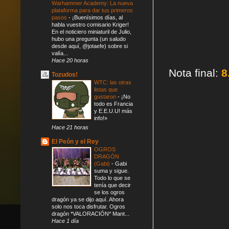
Warhammer Academy: La nueva
plataforma para dar tus primeros
pasos
-
¡Buenísimos días, al
habla vuestro comisario Kriger!
En el noticiero miniaturil de Julio,
hubo una pregunta (un saludo
desde aquí, @jotaefe) sobre si
valía...
Hace 20 horas
Nota final:
8
Tozudos!
WTC: las otras
listas que
gustaron
-
¡No
todo es Francia
y E.E.U.U! más
info!»
Hace 21 horas
El Peón y el Rey
OGROS
DRAGÓN
(Gabi)
-
Gabi
suma y sigue.
Todo lo que se
tenía que decir
se los ogros
dragón ya se dijo aquí. Ahora
solo nos toca disfrutar. Ogros
dragón *VALORACIÓN* Mant...
Hace 1 día