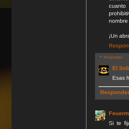
cuanto 
prohibi
nombre 
¡Un abr
Respon
Respuestas
El So
Esas h
Responde
Feuerm
Si te f