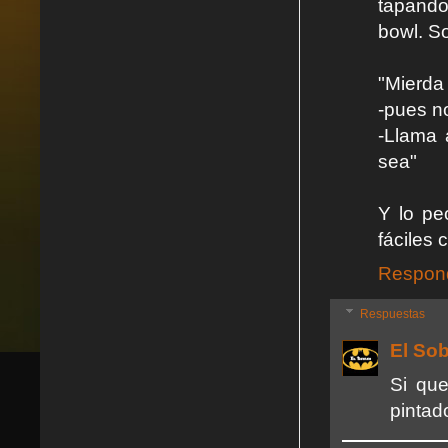
tapando
bowl. S
"Mierda 
-pues no
-Llama 
sea"
Y lo pe
fáciles
Respon
Respuestas
El So
Si que
pintad