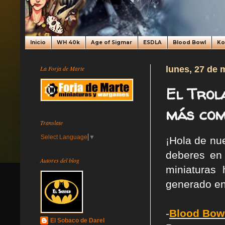
Inicio
WH 40k
Age of Sigmar
ESDLA
Blood Bowl
K
La Forja de Marte
lunes, 27 de 
El Trol
más com
Translate
Select Language
▼
¡Hola de n
deberes en
Autores del blog
miniaturas
generado en 
-
Blood Bowl
El Sobaco de Darel