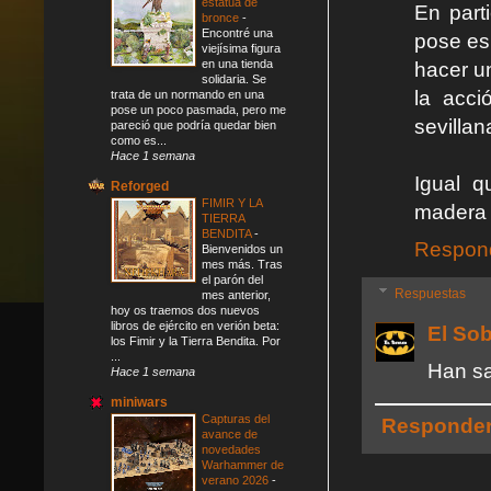
estatua de
En parti
bronce
-
Encontré una
pose es 
viejísima figura
en una tienda
hacer u
solidaria. Se
la acci
trata de un normando en una
pose un poco pasmada, pero me
sevillan
pareció que podría quedar bien
como es...
Hace 1 semana
Igual q
Reforged
FIMIR Y LA
madera 
TIERRA
BENDITA
-
Respon
Bienvenidos un
mes más. Tras
el parón del
Respuestas
mes anterior,
hoy os traemos dos nuevos
libros de ejército en verión beta:
El So
los Fimir y la Tierra Bendita. Por
...
Han sa
Hace 1 semana
miniwars
Capturas del
Responde
avance de
novedades
Warhammer de
verano 2026
-