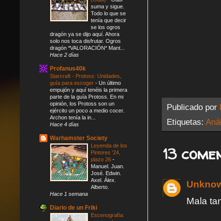
suma y sigue.
Todo lo que se
tenía que decir
se los ogros
dragón ya se dijo aquí. Ahora
solo nos toca disfrutar. Ogros
dragón *VALORACIÓN* Mant...
Hace 2 días
Profanus40k
Starcraft - Protoss: Unidades,
guía para escoger
-
Un último
empujón y aquí tenéis la primera
parte de la guía Protoss. En mi
opinión, los Protoss son un
Publicado por
ejército un poco a medio cocer.
Archon tenía la in...
Etiquetas:
Anál
Hace 4 días
Warhamster Society
Leyenda de los
13 comen
Pintores '24,
plazo 26
-
Manuel. Juan.
José. Edwin.
Axel. Álex.
Unkno
Alberto.
Hace 1 semana
Mala ta
Diario de un Friki
Escenografía: