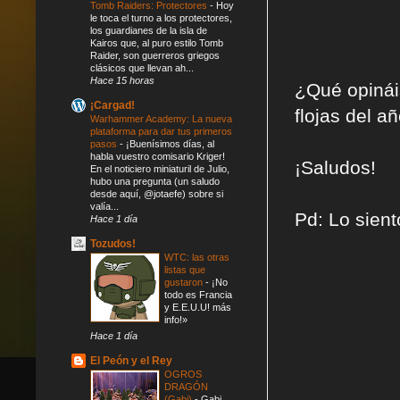
Tomb Raiders: Protectores
-
Hoy
le toca el turno a los protectores,
los guardianes de la isla de
Kairos que, al puro estilo Tomb
Raider, son guerreros griegos
clásicos que llevan ah...
Hace 15 horas
¿Qué opinái
¡Cargad!
flojas del a
Warhammer Academy: La nueva
plataforma para dar tus primeros
pasos
-
¡Buenísimos días, al
habla vuestro comisario Kriger!
¡Saludos!
En el noticiero miniaturil de Julio,
hubo una pregunta (un saludo
desde aquí, @jotaefe) sobre si
valía...
Pd: Lo sien
Hace 1 día
Tozudos!
WTC: las otras
listas que
gustaron
-
¡No
todo es Francia
y E.E.U.U! más
info!»
Hace 1 día
El Peón y el Rey
OGROS
DRAGÓN
(Gabi)
-
Gabi