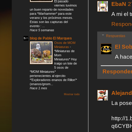
El pasado
EbaN
2
viernes tuvimos
un buen reparto de novedades
A mi el 
para *Warhammer* para este
verano y los próximos meses.
Estas son las capturas del
Respon
evento : ...
Hace 5 semanas
Respuestas
blog de Pablo El Marques
Osos de MOM
El So
Miniaturas
-
*Miniaturas de
Mom
A hace
Miniatures* Hoy
traigo un lote de
5 osos de
Responde
*MOM Miniatures*
pertenecientes al ejercito
*'Exploradores enanos de Rillon'*
(enanos/gnom...
Hace 1 mes
Alejand
Mostrar todo
La pose
http:/
q6CYBH