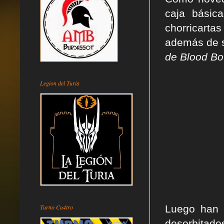
caja básic
chorricarta
además de s
de Blood Bo
Legion del Turia
Turno Cu4tro
Luego han 
desorbitad