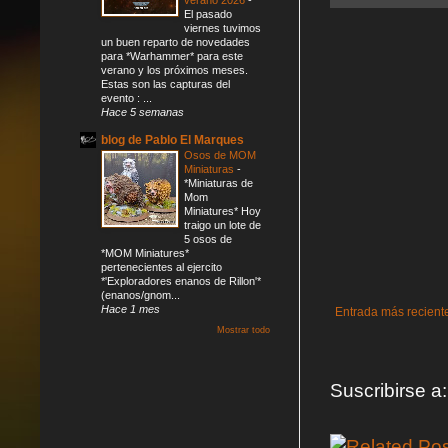
El pasado
viernes tuvimos
un buen reparto de novedades
para *Warhammer* para este
verano y los próximos meses.
Estas son las capturas del
evento : ...
Hace 5 semanas
blog de Pablo El Marques
Osos de MOM
Miniaturas
-
*Miniaturas de
Mom
Miniatures* Hoy
traigo un lote de
5 osos de
*MOM Miniatures*
pertenecientes al ejercito
*'Exploradores enanos de Rillon'*
(enanos/gnom...
Hace 1 mes
Entrada más recient
Mostrar todo
Suscribirse a