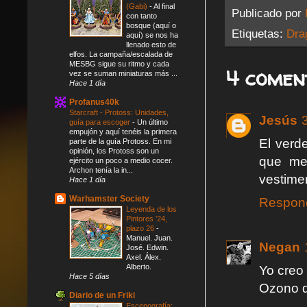
(Gabi)
-
Al final
Publicado por
con tanto
bosque (aquí o
Etiquetas:
Dra
aquí) se nos ha
llenado esto de
elfos. La campaña/escalada de
MESBG sigue su ritmo y cada
4 comen
vez se suman miniaturas más ...
Hace 1 día
Profanus40k
Starcraft - Protoss: Unidades,
Jesús
guía para escoger
-
Un último
empujón y aquí tenéis la primera
El verd
parte de la guía Protoss. En mi
opinión, los Protoss son un
que me 
ejército un poco a medio cocer.
Archon tenía la in...
vestime
Hace 1 día
Warhamster Society
Respon
Leyenda de los
Pintores '24,
plazo 26
-
Manuel. Juan.
Negan
José. Edwin.
Axel. Álex.
Alberto.
Yo creo
Hace 5 días
Ozono 
Diario de un Friki
Escenografía: