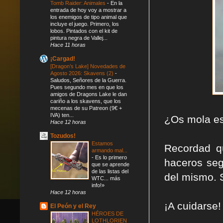
Tomb Raider: Animales
-
En la
entrada de hoy voy a mostrar a
los enemigos de tipo animal que
incluye el juego. Primero, los
lobos. Pintados con el kit de
pintura negra de Vallej...
Hace 11 horas
¡Cargad!
[Dragon’s Lake] Novedades de
Agosto 2026: Skavens (2)
-
Saludos, Señores de la Guerra.
Pues segundo mes en que los
amigos de Dragons Lake le dan
cariño a los skavens, que los
mecenas de su Patreon (9€ +
IVA) ten...
¿Os mola es
Hace 12 horas
Tozudos!
Estamos
Recordad q
armando mal...
-
Es lo primero
haceros seg
que se aprende
de las listas del
del mismo. 
WTC... más
info!»
Hace 12 horas
¡A cuidarse!
El Peón y el Rey
HÉROES DE
LOTHLORIEN