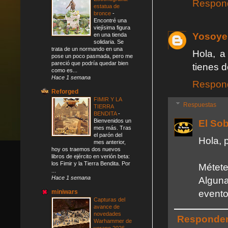
Respon
estatua de
bronce
-
Encontré una
viejísima figura
Yosoye
en una tienda
solidaria. Se
trata de un normando en una
Hola, a
pose un poco pasmada, pero me
pareció que podría quedar bien
tienes 
como es...
Hace 1 semana
Respon
Reforged
FIMIR Y LA
Respuestas
TIERRA
BENDITA
-
Bienvenidos un
El So
mes más. Tras
el parón del
Hola, 
mes anterior,
hoy os traemos dos nuevos
libros de ejército en verión beta:
los Fimir y la Tierra Bendita. Por
Métet
...
Hace 1 semana
Alguna
evento
miniwars
Capturas del
avance de
novedades
Responde
Warhammer de
verano 2026
-