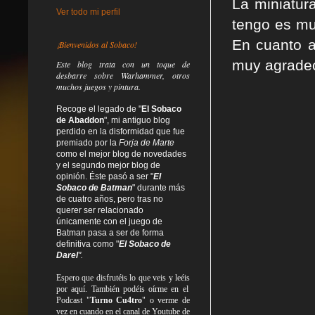
La miniatur
Ver todo mi perfil
tengo es mu
En cuanto a
¡Bienvenidos al Sobaco!
muy agradec
Este blog trata
con un toque de
desbarre
sobre Warhammer, otros
muchos juegos y pintura.
Recoge el legado de "
El Sobaco
de Abaddon
", mi antiguo blog
perdido en la disformidad
que fue
premiado por la
Forja de Marte
como el mejor blog de novedades
y el segundo mejor blog de
opinión. Éste pasó a ser "
El
Sobaco de Batman
" durante más
de cuatro años, pero tras no
querer ser relacionado
únicamente con el juego de
Batman pasa a ser de forma
definitiva como
"
El Sobaco de
Darel
".
Espero que disfrutéis lo que
veis
y
leéis
por aquí. También podéis oírme en el
Podcast "
Turno Cu4tro
" o verme de
vez en cuando en el canal de Youtube de