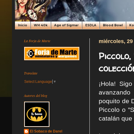
Inicio
WH 40k
Age of Sigmar
ESDLA
Blood Bowl
K
La Forja de Marte
miércoles, 29
Piccolo,
colecci
Translate
Select Language
▼
¡Hola! Sig
avanzando 
Autores del blog
poquito de 
Piccolo o "
catalán que
El Sobaco de Darel