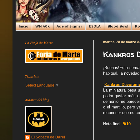
Inicio
WH 40k
Age of Sigmar
ESDLA
Blood Bowl
K
La Forja de Marte
martes, 28 de marzo d
Kankros D
¡Buenas!Esta sema
habitual, la noveda
Translate
-
Kankros Devoram
Select Language
▼
La miniatura pesa 
podrá gustar más o 
Autores del blog
demonio me parecen 
o el martillo, pero
reconocer que es co
Nota final:
9/10
El Sobaco de Darel