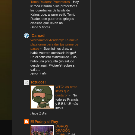
Tomb Raiders: Protectores
-
Hoy
le toca el turno a los protectores,
los guardianes de la isla de
Kairos que, al puro estilo Tomb
Raider, son guerreros griegos
clásicos que llevan ah...
Hace 9 horas
¡Cargad!
Warhammer Academy: La nueva
plataforma para dar tus primeros
pasos
-
¡Buenísimos días, al
habla vuestro comisario Kriger!
En el noticiero miniaturil de Julio,
hubo una pregunta (un saludo
desde aquí, @jotaefe) sobre si
valía...
Hace 1 día
Tozudos!
WTC: las otras
listas que
gustaron
-
¡No
todo es Francia
y E.E.U.U! más
info!»
Hace 1 día
El Peón y el Rey
OGROS
DRAGÓN
(Gabi)
-
Gabi