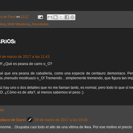
co de Darel
en
23:17
lisis
,
MoM Miniaturas
,
Novedades
rios:
9 de marzo de 2017 a las 11:43
!!! ¿Qué es peana de carro o_O?
nsé que era peana de caballería, como una especie de centauro demoniaco. Per
a ¡menudo mostruazo o_O! Tremendo... simplemente tremendo, que figura tan imp
 tú hay uno o dos detalles que no me llaman tanto, es normal, pero todo lo que sí 
xD. ¿Cómo es de alta?, al menos sabemos el peso ;).
tas
Sobaco de Darel
29 de marzo de 2017 a las 19:34
norme... Ocupaba casi todo el alto de una vitrina de Ikea. Por ese motivo el precio 