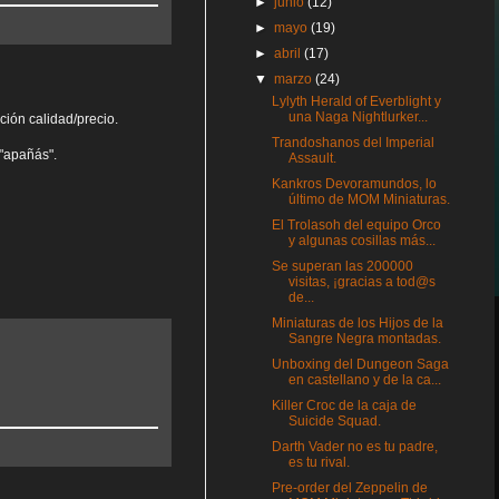
►
junio
(12)
►
mayo
(19)
►
abril
(17)
▼
marzo
(24)
Lylyth Herald of Everblight y
una Naga Nightlurker...
ción calidad/precio.
Trandoshanos del Imperial
 "apañás".
Assault.
Kankros Devoramundos, lo
último de MOM Miniaturas.
El Trolasoh del equipo Orco
y algunas cosillas más...
Se superan las 200000
visitas, ¡gracias a tod@s
de...
Miniaturas de los Hijos de la
Sangre Negra montadas.
Unboxing del Dungeon Saga
en castellano y de la ca...
Killer Croc de la caja de
Suicide Squad.
Darth Vader no es tu padre,
es tu rival.
Pre-order del Zeppelin de