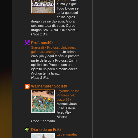
suma y sigue.
Todo lo que se
tenía que decir
se los ogros
dragón ya se dijo aquí. Ahora
solo nos toca disfrutar. Ogros
dragón *VALORACIÓN* Mant...
Hace 1 día
Profanus40k
Starcraft - Protoss: Unidades,
guía para escoger
-
Un último
empujón y aquí tenéis la primera
parte de la guía Protoss. En mi
opinión, los Protoss son un
ejército un poco a medio cocer.
Archon tenía la in...
Hace 3 días
Warhamster Society
Leyenda de los
Pintores '24,
plazo 26
-
Manuel. Juan.
José. Edwin.
Axel. Álex.
Alberto.
Hace 1 semana
Diario de un Friki
Escenografía: