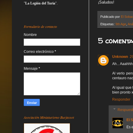
¡Saludos!
"
La Legión del Turia
".
Publicado por
El Soba
Etiquetas:
9th Age
,
Aná
Formulario de contacto
Nombre
5 comenta
Correo electrónico
*
Unknown
2
Ah... Aaahhh
Mensaje
*
Al verlo pe
centauro nad
Al igual que
bien pronto 
Responder
Respues
Asociación Miniaturismo Burjassot
El 
Es e