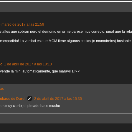
 marzo de 2017 a las 21:59
etalles que sobran pero el demonio en sí me parece muy correcto, igual que la rela
 compartirlo! La verdad es que MOM tiene algunas costas (o mamotretos) bastante
so
1 de abril de 2017 a las 18:13
e vende la mini automaticamente, que maravilla! ><
tas
Sobaco de Darel
2 de abril de 2017 a las 15:35
 es muy cierto, el pintado hace mucho.