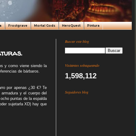
a
Frostgrave
Mortal Gods
HeroQuest
Pintura
Buscar este blog
turas.
Visitantes sobaqueando
s y como viene siendo la
ferencias de bárbaros.
1,598,112
arro por apenas ¿30 €? Te
Seguidores blog
a armadura y el cuerpo del
 ocho puntas de la espalda
oder sujetarla XD) hay que