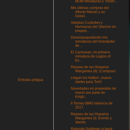
MOM Miniaturas y Thirdri...
Mis últimas compras del
difunto Marvel y un
Goliat...
Adeptus Custodes y
Hermanas del Silencio en
preped...
Desempaquetando mis
miniaturas del Kickstarter
de ...
El Carnivean, mi primera
miniatura de Legion of
Ev...
Repaso de las Hispania
Wargames (II): ¡Compras!
Llegan los Hattori: ¡nuevo
Entrada antigua
starter para Torii!
Novedades en prepedido de
marzo por parte de
Knigh...
II Torneo BMG Valencia de
2017.
Repaso de las Hispania
Wargames (I): Evento y
stands.
Roboute Guilliman is back: