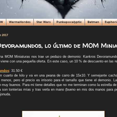
oW
WarmaHordes
Star Wars
Punkapocalyptic
Batman
Euphori
e 2017
evoramundos, lo último de MOM Minia
na MOM Miniaturas nos trae un pedazo de demonio: Kankros Devoramundo
d viene con una pequeña oferta. En este caso, un 10 % de descuento en las re
undos
: 31.50 €
un cuarto de kilo y va en una peana de carro de 15x10. Y semejante cach
menos, pero el precio es irrisorio para el tamaño que tiene el demonio. L
muy buenos. Para mi tiene detalles que no me terminan como la estrella de
 ya son tonterías mías y tras verla en mano (bueno en mis dos manos para p
jonuda.