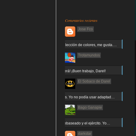
Comentarios recientes
Jose Fco
Muy buena elección de colores, me gusta.…
Trotamundos
¡Arnor no caerá! ¡Buen trabajo, Darel!
El Sobaco de Darel
Jajaja gracias. Yo no podía usar adaptad…
Bago Ganapie
Increíble el rebaseado y el ejército. Yo…
darkstar