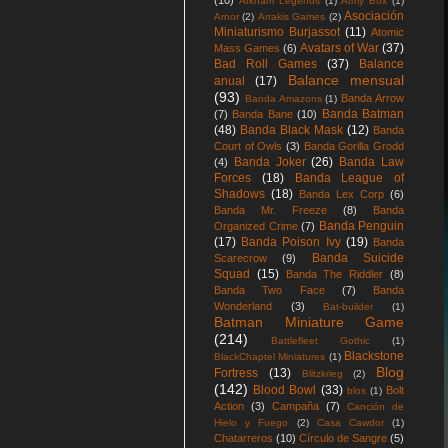
(10)
Arkham Legends
(1)
Army Box
(1)
Asociación
Arnor
(2)
Arrakis Games
(2)
Miniaturismo Burjassot
(11)
Atomic
Avatars of War
(37)
Mass Games
(6)
Bad Roll Games
(37)
Balance
Balance mensual
anual
(17)
(93)
Banda Arrow
Banda Amazons
(1)
Banda Batman
(7)
Banda Bane
(10)
(48)
Banda Black Mask
(12)
Banda
Court of Owls
(3)
Banda Gorilla Grodd
Banda Joker
(26)
Banda Law
(4)
Forces
(18)
Banda League of
Shadows
(18)
Banda Lex Corp
(6)
Banda Mr. Freeze
(8)
Banda
Banda Penguin
Organized Crime
(7)
(17)
Banda Poison Ivy
(19)
Banda
Banda Suicide
Scarecrow
(9)
Squad
(15)
Banda The Riddler
(8)
Banda Two Face
(7)
Banda
Wonderland
(3)
Bat-builder
(1)
Batman Miniature Game
(214)
Battlefleet Gothic
(1)
Blackstone
BlackChaptel Miniatures
(1)
Blog
Fortress
(13)
Blitzkrieg
(2)
(142)
Blood Bowl
(33)
Bolt
blos
(1)
Action
(3)
Campaña
(7)
Canción de
Hielo y Fuego
(2)
Casa Cawdor
(1)
Chatarreros
(10)
Círculo de Sangre
(5)