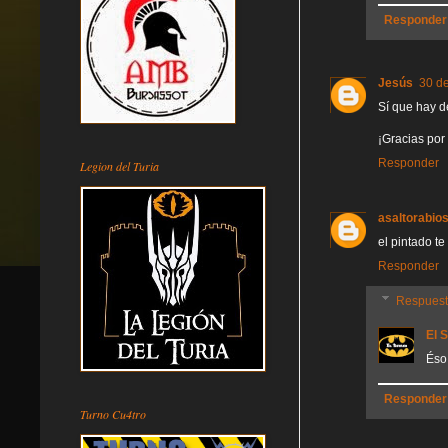
Responder
Jesús
30 de
Sí que hay d
¡Gracias por
Responder
Legion del Turia
asaltorabio
el pintado t
Responder
Respues
El 
Éso
Responder
Turno Cu4tro