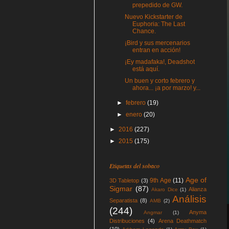
prepedido de GW.
Nuevo Kickstarter de
Euphoria: The Last
Chance.
¡Bird y sus mercenarios
entran en acción!
¡Ey madafaka!, Deadshot
está aquí.
Un buen y corto febrero y
ahora... ¡a por marzo! y...
►
febrero
(19)
►
enero
(20)
►
2016
(227)
►
2015
(175)
Etiquetas del sobaco
Age of
9th Age
(11)
3D Tabletop
(3)
Sigmar
(87)
Alianza
Akaro Dice
(1)
Análisis
Separatista
(8)
AMB
(2)
(244)
Anyma
Angmar
(1)
Distribuciones
(4)
Arena Deathmatch