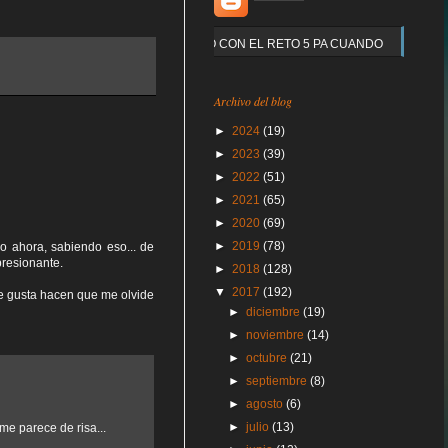
Y QUE PASO CON EL RETO 5 PA CUANDO
Archivo del blog
►
2024
(19)
►
2023
(39)
►
2022
(51)
►
2021
(65)
►
2020
(69)
►
2019
(78)
o ahora, sabiendo eso... de
resionante.
►
2018
(128)
▼
2017
(192)
me gusta hacen que me olvide
►
diciembre
(19)
►
noviembre
(14)
►
octubre
(21)
►
septiembre
(8)
►
agosto
(6)
►
julio
(13)
me parece de risa...