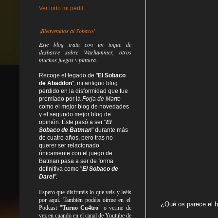
Ver todo mi perfil
¡Bienvenidos al Sobaco!
Este blog trata
con un toque de
desbarre
sobre Warhammer, otros
muchos juegos y pintura.
Recoge el legado de "
El Sobaco
de Abaddon
", mi antiguo blog
perdido en la disformidad
que fue
premiado por la
Forja de Marte
como el mejor blog de novedades
y el segundo mejor blog de
opinión. Éste pasó a ser "
El
Sobaco de Batman
" durante más
de cuatro años, pero tras no
querer ser relacionado
únicamente con el juego de
Batman pasa a ser de forma
definitiva como
"
El Sobaco de
Darel
".
Espero que disfrutéis lo que
veis
y
leéis
por aquí. También podéis oírme en el
¿Qué os parece el 
Podcast "
Turno Cu4tro
" o verme de
vez en cuando en el canal de Youtube de