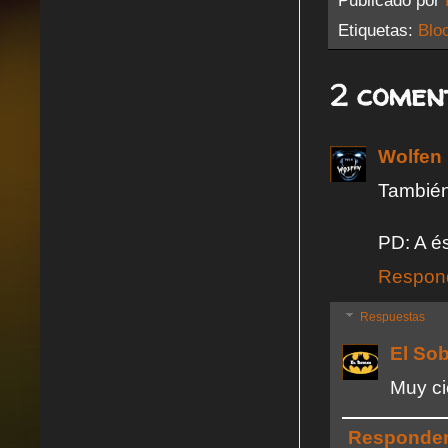
Publicado por
Etiquetas:
Blo
2 comen
Wolfen
También
PD: A és
Respon
Respuestas
El So
Muy ci
Responde