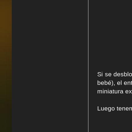
Si se desbl
bebé), el en
miniatura e
Luego tenem