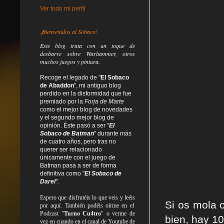
Ver todo mi perfil
¡Bienvenidos al Sobaco!
Este blog trata
con un toque de
desbarre
sobre Warhammer, otros
muchos juegos y pintura.
Recoge el legado de "
El Sobaco
de Abaddon
", mi antiguo blog
perdido en la disformidad
que fue
premiado por la
Forja de Marte
como el mejor blog de novedades
y el segundo mejor blog de
opinión. Éste pasó a ser "
El
Sobaco de Batman
" durante más
de cuatro años, pero tras no
querer ser relacionado
únicamente con el juego de
Batman pasa a ser de forma
definitiva como
"
El Sobaco de
Darel
".
Espero que disfrutéis lo que
veis
y
leéis
Si os mola 
por aquí. También podéis oírme en el
Podcast "
Turno Cu4tro
" o verme de
bien, hay 10
vez en cuando en el canal de Youtube de