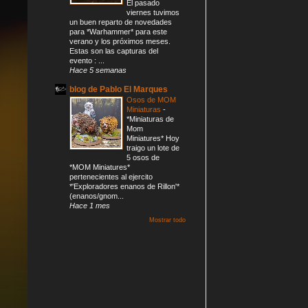
El pasado
viernes tuvimos
un buen reparto de novedades
para *Warhammer* para este
verano y los próximos meses.
Estas son las capturas del
evento : ...
Hace 5 semanas
blog de Pablo El Marques
Osos de MOM
Miniaturas
-
*Miniaturas de
Mom
Miniatures* Hoy
traigo un lote de
5 osos de
*MOM Miniatures*
pertenecientes al ejercito
*'Exploradores enanos de Rillon'*
(enanos/gnom...
Hace 1 mes
Mostrar todo