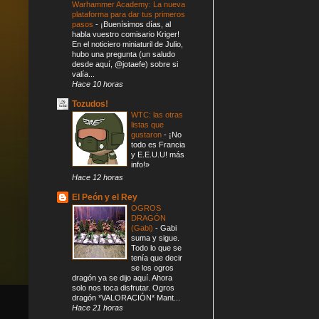
Warhammer Academy: La nueva
plataforma para dar tus primeros
pasos
-
¡Buenísimos días, al
habla vuestro comisario Kriger!
En el noticiero miniaturil de Julio,
hubo una pregunta (un saludo
desde aquí, @jotaefe) sobre si
valía...
Hace 10 horas
Tozudos!
WTC: las otras
listas que
gustaron
-
¡No
todo es Francia
y E.E.U.U! más
info!»
Hace 12 horas
El Peón y el Rey
OGROS
DRAGÓN
(Gabi)
-
Gabi
suma y sigue.
Todo lo que se
tenía que decir
se los ogros
dragón ya se dijo aquí. Ahora
solo nos toca disfrutar. Ogros
dragón *VALORACIÓN* Mant...
Hace 21 horas