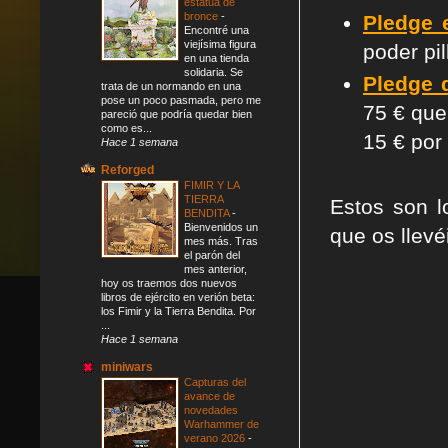
estatua de
bronce
-
Pledge
Encontré una
viejísima figura
poder pil
en una tienda
solidaria. Se
Pledge 
trata de un normando en una
pose un poco pasmada, pero me
75 € que
pareció que podría quedar bien
como es...
15 € por
Hace 1 semana
Reforged
FIMIR Y LA
TIERRA
Estos son l
BENDITA
-
Bienvenidos un
que os llevé
mes más. Tras
el parón del
mes anterior,
hoy os traemos dos nuevos
libros de ejército en verión beta:
los Fimir y la Tierra Bendita. Por
...
Hace 1 semana
miniwars
Capturas del
avance de
novedades
Warhammer de
verano 2026
-