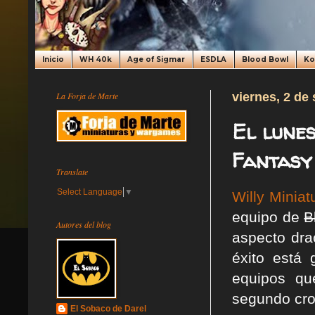
Inicio
WH 40k
Age of Sigmar
ESDLA
Blood Bowl
K
La Forja de Marte
viernes, 2 de
El lunes
Fantasy
Translate
Select Language
▼
Willy Miniat
equipo de
B
Autores del blog
aspecto dra
éxito está 
equipos qu
segundo cr
El Sobaco de Darel