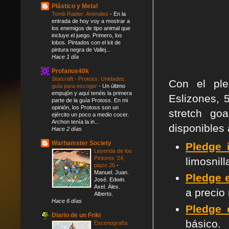
Plástico y Metal
Tomb Raider: Animales
-
En la
entrada de hoy voy a mostrar a
los enemigos de tipo animal que
incluye el juego. Primero, los
lobos. Pintados con el kit de
pintura negra de Vallej...
Hace 1 día
Profanus40k
Starcraft - Protoss: Unidades,
Con el ple
guía para escoger
-
Un último
empujón y aquí tenéis la primera
Eslizones, 
parte de la guía Protoss. En mi
opinión, los Protoss son un
stretch go
ejército un poco a medio cocer.
Archon tenía la in...
disponibles 
Hace 2 días
Warhamster Society
Pledge 
Leyenda de los
Pintores '24,
limosnill
plazo 26
-
Manuel. Juan.
Pledge e
José. Edwin.
Axel. Álex.
a precio
Alberto.
Hace 6 días
Pledge
Diario de un Friki
básico.
Escenografía: