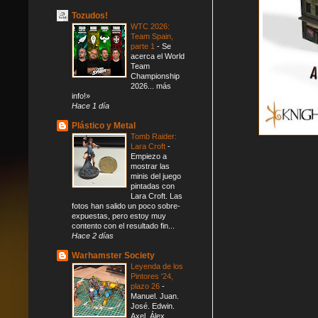
Tozudos!
WTC 2026:
Team Spain,
parte 1
-
Se
acerca el World
Team
Championship
2026... más
info!»
Hace 1 día
Plástico y Metal
Tomb Raider:
Lara Croft
-
Empiezo a
mostrar las
minis del juego
pintadas con
Lara Croft. Las
fotos han salido un poco sobre-
expuestas, pero estoy muy
contento con el resultado fin...
Hace 2 días
Warhamster Society
Leyenda de los
Pintores '24,
plazo 26
-
Manuel. Juan.
José. Edwin.
Axel. Álex.