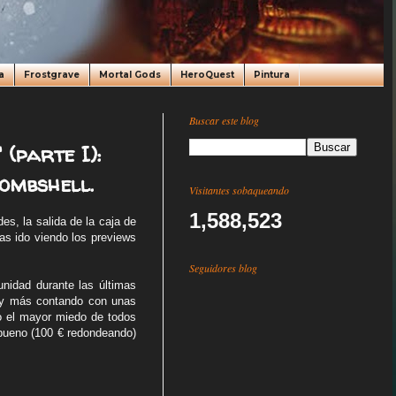
a
Frostgrave
Mortal Gods
HeroQuest
Pintura
Buscar este blog
(parte I):
ombshell.
Visitantes sobaqueando
1,588,523
es, la salida de la caja de
s ido viendo los previews
Seguidores blog
nidad durante las últimas
e y más contando con unas
ero el mayor miedo de todos
 bueno (100 € redondeando)