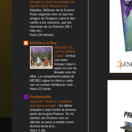
[Dragon’s Lake] Novedades de
Agosto 2026: Skavens (2)
-
Saludos, Señores de la Guerra.
Pues segundo mes en que los
amigos de Dragons Lake le dan
cariño a los skavens, que los
mecenas de su Patreon (9€ +
IVA) ten...
Hace 26 minutos
El Peón y el Rey
HÉROES DE
LOTHLORIEN
(Gabi)
-
Al final
con tanto
bosque (aquí o
aquí) se nos ha
llenado esto de
elfos. La campaña/escalada de
MESBG sigue su ritmo y cada
vez se suman miniaturas más ...
Hace 21 horas
Profanus40k
Starcraft - Protoss: Unidades,
guía para escoger
-
Un último
empujón y aquí tenéis la primera
parte de la guía Protoss. En mi
opinión, los Protoss son un
ejército un poco a medio cocer.
Archon tenía la in...
Hace 1 día