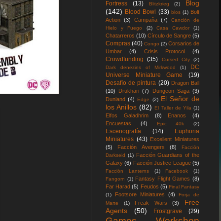
Blog
Fortress
(13)
Blitzkrieg
(2)
(142)
Blood Bowl
(33)
Bolt
blos
(1)
Action
(3)
Campaña
(7)
Canción de
Hielo y Fuego
(2)
Casa Cawdor
(1)
Chatarreros
(10)
Círculo de Sangre
(5)
Compras
(40)
Corsarios de
Congo
(2)
Umbar
(4)
Crisis Protocol
(4)
Crowdfunding
(35)
Cursed City
(2)
DC
Dark denezins of Mirkwood
(1)
Universe Miniature Game
(19)
Desafío de pintura
(20)
Dragon Ball
(10)
Drukhari
(7)
Dungeon Saga
(3)
El Señor de
Dunland
(4)
Edge
(2)
los Anillos
(82)
El Taller de Yila
(1)
Elfos Galadhrim
(8)
Enanos
(4)
Encuestas
(4)
Epic 40k
(2)
Escenografía
(14)
Euphoria
Miniatures
(43)
Excellent Miniatures
(5)
Facción Avengers
(8)
Facción
Facción Guardians of the
Darkseid
(1)
Galaxy
(6)
Facción Justice League
(5)
Facción Lanterns
(1)
Facebook
(1)
Fantasy Flight Games
(8)
Fangorn
(1)
Far Harad
(5)
Feudos
(5)
Final Fantasy
Footsore Miniatures
(4)
(1)
Forja de
Free
Freak Wars
(3)
Marte
(1)
Agents
(50)
Frostgrave
(29)
Games Workshop