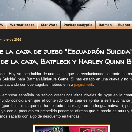
oW
WarmaHordes
Star Wars
Punkapocalyptic
Batman
Euphori
iembre de 2016
e la caja de juego "Escuadrón Suicida" 
 de la caja, Batfleck y Harley Quinn B
odos! Hoy ya toca hablar de una noticia que ha revolucionado bastante las red
 Suicida" para Batman Miniature Game. Si has estado en una cueva y no ha
iba sacando con cuentagotas meteos en su
página web
.
a empresa española ha sabido crear unos altos niveles de hype en la comu
undo coincidía en que el contenido de la caja es (o iba a ser) alucinant
 (¡por fiiiin!, mira que les ha costado sacar algo en su lengua nativa...), p
es ya con el producto en prepedido podemos afirmas que el precio es muuuy
mos sacarlo con algo de descuento en tiendas.