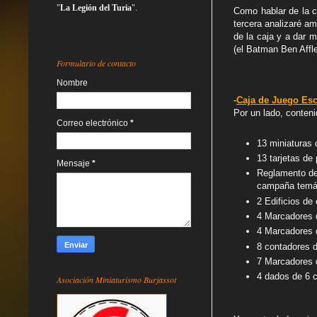
"
La Legión del Turia
".
Como hablar de la c
tercera analizaré a
de la caja y a dar m
(el Batman Ben Affle
Formulario de contacto
Nombre
-
Caja de Juego Es
Por un lado, conteni
Correo electrónico
*
13 miniaturas 
13 tarjetas de
Mensaje
*
Reglamento de
campaña temát
2 Edificios de 
4 Marcadores d
4 Marcadores d
8 contadores d
7 Marcadores 
4 dados de 6 c
Asociación Miniaturismo Burjassot