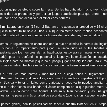
pinión:
 un golpe de efecto sobre la mesa. Se les ha criticado mucho (yo incluid
precio de sus productos y por ser un juego complicado para que entren nu
e, por fin se han decidido a eliminar esas barreras...
 miniaturas en metal (14 cor el Batman si te apuntas al prepedido y 15 si qu
 que la miniatura te sale a unos 7 € (que realmente sería menos descontan
o del contenido, un gran precio por figuras de metal de muy buena calidad.
nemos un reglamento en castellano con lo que se elimina la barrera del inglé
 suponía un impedimento para jugar. La única duda es si las tarjetas e
staría que los nombres de las habilidades estuvieran en inglés y en el r
ilado), para no confundir al personal y luego ya la explicación en españ
n inglés para no marear y que no suponga jugar con alguien que usa el ma
como lo habrán hecho y es la única cosa que me trasmite miedo en la versió
ar a BMG es más barato y más fácil en la caja tienes el reglamento, 
the Lead, farolas y alcantarillas, así como dos bandas completas a 350 pu
ón Suicida y tener a Harley como variedad y luego ya te puedes ampliar
en él o sino tienes una banda del Joker completa en la que puedes meter 
adrón Suicida como Free Agents. Está muy bien pensado y es una gra
icios ya me parecen más un añadido secundario (que no significa que no estén
parece genial, con la posibilidad de tener a nuestro Batfleck en el prep