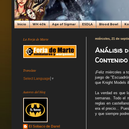
Inicio
WH 40k
Age of Sigmar
ESDLA
Blood Bowl
K
La Forja de Marte
miércoles, 21 de sept
Análisis d
Contenido
Translate
¡Feliz miércoles a t
juego de "Escuadrón
Select Language
▼
que Knight Models 
Autores del blog
La verdad es que l
semanas. Todo el m
reglas en castellano
era el precio... Pu
y que siempre podre
El Sobaco de Darel