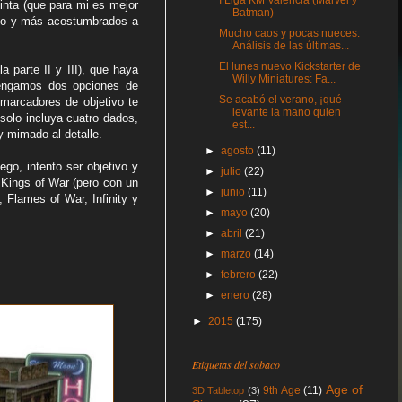
I Liga KM Valencia (Marvel y
tinta (que para mi es mejor
Batman)
ñado y más acostumbrados a
Mucho caos y pocas nueces:
Análisis de las últimas...
El lunes nuevo Kickstarter de
 parte II y III), que haya
Willy Miniatures: Fa...
 tengamos dos opciones de
Se acabó el verano, ¡qué
 marcadores de objetivo te
levante la mano quien
solo incluya cuatro dados,
est...
y mimado al detalle.
►
agosto
(11)
ego, intento ser objetivo y
►
julio
(22)
 Kings of War (pero con un
►
junio
(11)
 Flames of War, Infinity y
►
mayo
(20)
►
abril
(21)
►
marzo
(14)
►
febrero
(22)
►
enero
(28)
►
2015
(175)
Etiquetas del sobaco
Age of
9th Age
(11)
3D Tabletop
(3)