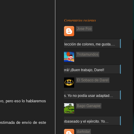
Comentarios recientes
Jose Fco
Muy buena elección de colores, me gusta.…
Trotamundos
¡Arnor no caerá! ¡Buen trabajo, Darel!
El Sobaco de Darel
Jajaja gracias. Yo no podía usar adaptad…
vo, pero eso lo hablaremos
Bago Ganapie
Increíble el rebaseado y el ejército. Yo…
estimada de envío de este
darkstar