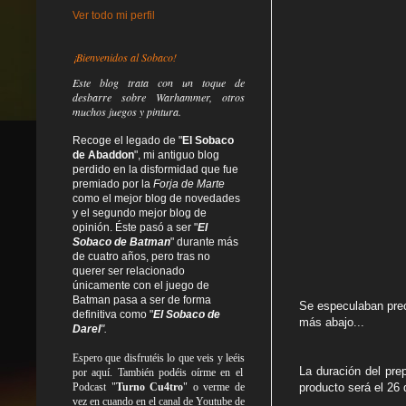
Ver todo mi perfil
¡Bienvenidos al Sobaco!
Este blog trata
con un toque de
desbarre
sobre Warhammer, otros
muchos juegos y pintura.
Recoge el legado de "
El Sobaco
de Abaddon
", mi antiguo blog
perdido en la disformidad
que fue
premiado por la
Forja de Marte
como el mejor blog de novedades
y el segundo mejor blog de
opinión. Éste pasó a ser "
El
Sobaco de Batman
" durante más
de cuatro años, pero tras no
querer ser relacionado
únicamente con el juego de
Batman pasa a ser de forma
Se especulaban prec
definitiva como
"
El Sobaco de
más abajo...
Darel
".
Espero que disfrutéis lo que
veis
y
leéis
La duración del pre
por aquí. También podéis oírme en el
Podcast "
Turno Cu4tro
" o verme de
producto será el 26
vez en cuando en el canal de Youtube de