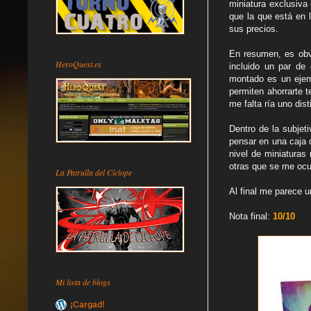
miniatura exclusiva 
que la que está en 
sus precios.
En resumen, es obvi
HeroQuest.es
incluido un par de
montado es un ejemp
permiten ahorrarte 
me falta ría uno dis
Dentro de la subjet
pensar en una caja 
nivel de miniaturas
otras que se me ocu
La Patrulla del Cíclope
Al final me parece u
Nota final:
10/10
Mi lista de blogs
¡Cargad!