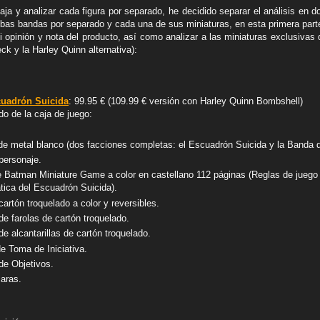
aja y analizar cada figura por separado, he decidido separar el análisis en 
mbas bandas por separado y cada una de sus miniaturas, en esta primera part
i opinión y nota del producto, así como analizar a las miniaturas exclusivas
ck y la Harley Quinn alternativa):
cuadrón Suicida
: 99.95 € (109.99 € versión con Harley Quinn Bombshell)
do de la caja de juego:
de metal blanco (dos facciones completas: el Escuadrón Suicida y la Banda d
 personaje.
 Batman Miniature Game a color en castellano 112 páginas (Reglas de juego
ica del Escuadrón Suicida).
cartón troquelado a color y reversibles.
e farolas de cartón troquelado.
e alcantarillas de cartón troquelado.
e Toma de Iniciativa.
de Objetivos.
aras.