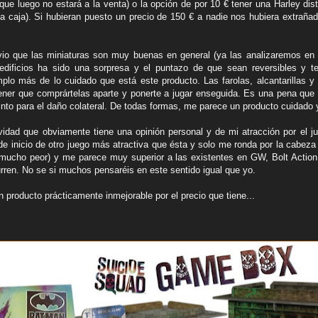
que luego no estará a la venta) o la opción de por 10 € tener una Harley dis
la caja). Si hubieran puesto un precio de 150 € a nadie nos hubiera extra
o que las miniaturas son muy buenas en general (ya las analizaremos en la
 edificios ha sido una sorpresa y el puntazo de que sean reversibles y
lo más de lo cuidado que está este producto. Las farolas, alcantarillas y
tener que comprártelas aparte y ponerte a jugar enseguida. Es una pena que 
tinto para el daño colateral. De todas formas, me parece un producto cuidado 
ividad que obviamente tiene una opinión personal y de mi atracción por el ju
de inicio de otro juego más atractiva que ésta y solo me ronda por la cabeza
 mucho peor) y me parece muy superior a las existentes en GW, Bolt Action,
rren. No se si muchos pensaréis en este sentido igual que yo.
n producto prácticamente inmejorable por el precio que tiene...