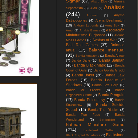
Sigmar
(87)
Alianza
Akaro Dice
(1)
Análisis
Separatista
(8)
AMB
(2)
(244)
Anyma
Angmar
(1)
Distribuciones
(4)
Arena Deathmatch
(10)
Arkham Legends
(1)
Army Box
(1)
Asociación
Arnor
(2)
Arrakis Games
(2)
Miniaturismo Burjassot
(11)
Atomic
Avatars of War
(37)
Mass Games
(6)
Bad Roll Games
(37)
Balance
Balance mensual
anual
(17)
(93)
Banda Arrow
Banda Amazons
(1)
Banda Batman
(7)
Banda Bane
(10)
(48)
Banda Black Mask
(12)
Banda
Court of Owls
(3)
Banda Gorilla Grodd
Banda Joker
(26)
Banda Law
(4)
Forces
(18)
Banda League of
Shadows
(18)
Banda Lex Corp
(6)
Banda Mr. Freeze
(8)
Banda
Banda Penguin
Organized Crime
(7)
(17)
Banda Poison Ivy
(19)
Banda
Banda Suicide
Scarecrow
(9)
Squad
(15)
Banda The Riddler
(8)
Banda Two Face
(7)
Banda
Wonderland
(3)
Bat-builder
(1)
Batman Miniature Game
(214)
Battlefleet Gothic
(1)
Blackstone
BlackChaptel Miniatures
(1)