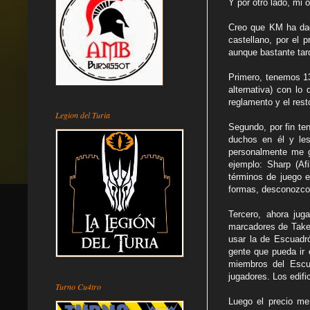
Y por otro lado, mi o
Creo que KM ha dado
castellano, por el 
aunque bastante tard
Primero, tenemos 13
alternativa) con lo
reglamento y el rest
Legion del Turia
Segundo, por fin te
duchos en él y les
personalmente me gu
ejemplo: Sharp (Af
términos de juego e
formas, desconozco 
Tercero, ahora jug
marcadores de Take 
usar la de Escuadr
gente que pueda ir 
miembros del Escu
jugadores. Los edif
Turno Cu4tro
Luego el precio me 