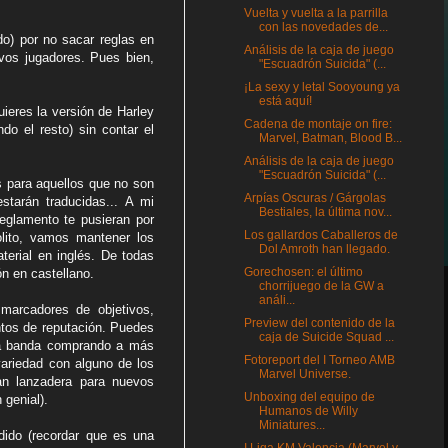
Vuelta y vuelta a la parrilla
con las novedades de...
o) por no sacar reglas en
Análisis de la caja de juego
evos jugadores. Pues bien,
"Escuadrón Suicida" (...
¡La sexy y letal Sooyoung ya
está aquí!
ieres la versión de Harley
Cadena de montaje on fire:
do el resto) sin contar el
Marvel, Batman, Blood B...
Análisis de la caja de juego
"Escuadrón Suicida" (...
s para aquellos que no son
Arpías Oscuras / Gárgolas
starán traducidas... A mi
Bestiales, la última nov...
eglamento te pusieran por
Los gallardos Caballeros de
olito, vamos mantener los
Dol Amroth han llegado.
terial en inglés. De todas
Gorechosen: el último
n en castellano.
chorrijuego de la GW a
análi...
marcadores de objetivos,
Preview del contenido de la
ntos de reputación. Puedes
caja de Suicide Squad ...
 la banda comprando a más
Fotoreport del I Torneo AMB
variedad con alguno de los
Marvel Universe.
n lanzadera para nuevos
Unboxing del equipo de
 genial).
Humanos de Willy
Miniatures...
edido (recordar que es una