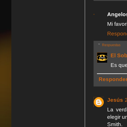
Angelo
Mi favor
Respon
Respuestas
El So
Es que
Responde
Jesús
La verd
elegir 
Smith.