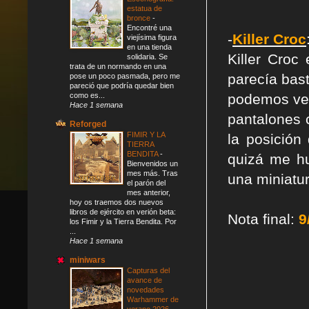
estatua de
bronce
-
Encontré una
-
Killer Croc
viejísima figura
en una tienda
Killer Croc
solidaria. Se
trata de un normando en una
parecía bas
pose un poco pasmada, pero me
pareció que podría quedar bien
como es...
podemos ver
Hace 1 semana
pantalones 
Reforged
FIMIR Y LA
la posición
TIERRA
BENDITA
-
quizá me h
Bienvenidos un
mes más. Tras
una miniatu
el parón del
mes anterior,
hoy os traemos dos nuevos
libros de ejército en verión beta:
Nota final:
9
los Fimir y la Tierra Bendita. Por
...
Hace 1 semana
miniwars
Capturas del
avance de
novedades
Warhammer de
verano 2026
-