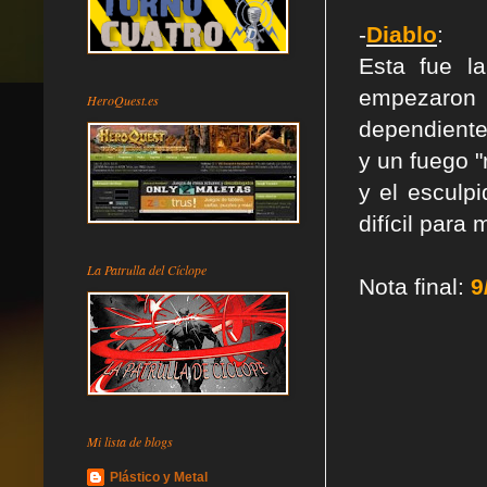
-
Diablo
:
Esta fue l
empezaron 
HeroQuest.es
dependiente
y un fuego "
y el esculp
difícil para 
La Patrulla del Cíclope
Nota final:
9
Mi lista de blogs
Plástico y Metal