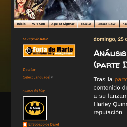
Inicio
WH 40k
Age of Sigmar
ESDLA
Blood Bowl
K
La Forja de Marte
domingo, 25 
Análisis
(parte I
Translate
Select Language
▼
Tras la
part
contenido d
Autores del blog
a su lanzam
Harley Quin
reputación.
El Sobaco de Darel