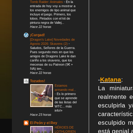
Tomb Raider: Animales
-
En la
entrada de hoy voy a mostrar a
los enemigos de tipo animal que
incluye el juego. Primero, los
lobos. Pintados con el kit de
pintura negra de Vallej...
Hace 22 horas
¡Cargad!
[Dragon’s Lake] Novedades de
Agosto 2026: Skavens (2)
-
Saludos, Señores de la Guerra.
Pues segundo mes en que los
amigos de Dragons Lake le dan
cariño a los skavens, que los
mecenas de su Patreon (9€ +
IVA) ten...
Hace 22 horas
-
Katana
:
Tozudos!
Estamos
La miniat
armando mal...
-
Es lo primero
realmente e
que se aprende
de las listas del
esculpirla 
WTC... más
info!»
caracterís
Hace 23 horas
esculpido m
El Peón y el Rey
HÉROES DE
está genial 
LOTHLORIEN