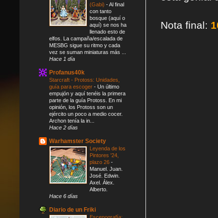
(Gabi)
-
Al final
con tanto
bosque (aquí o
Nota final:
1
aquí) se nos ha
llenado esto de
elfos. La campaña/escalada de
MESBG sigue su ritmo y cada
vez se suman miniaturas más ...
Hace 1 día
Profanus40k
Starcraft - Protoss: Unidades,
guía para escoger
-
Un último
empujón y aquí tenéis la primera
parte de la guía Protoss. En mi
opinión, los Protoss son un
ejército un poco a medio cocer.
Archon tenía la in...
Hace 2 días
Warhamster Society
Leyenda de los
Pintores '24,
plazo 26
-
Manuel. Juan.
José. Edwin.
Axel. Álex.
Alberto.
Hace 6 días
Diario de un Friki
Escenografía: