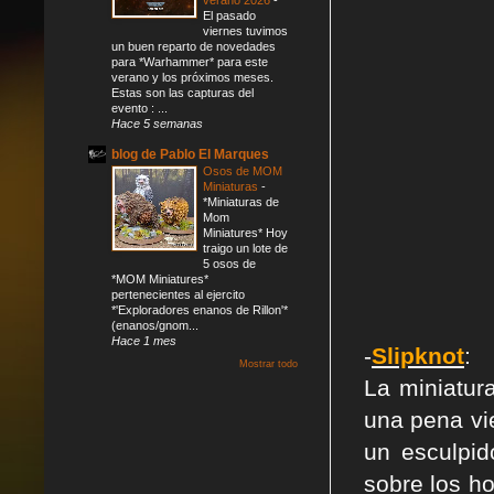
El pasado
viernes tuvimos
un buen reparto de novedades
para *Warhammer* para este
verano y los próximos meses.
Estas son las capturas del
evento : ...
Hace 5 semanas
blog de Pablo El Marques
Osos de MOM
Miniaturas
-
*Miniaturas de
Mom
Miniatures* Hoy
traigo un lote de
5 osos de
*MOM Miniatures*
pertenecientes al ejercito
*'Exploradores enanos de Rillon'*
(enanos/gnom...
Hace 1 mes
-
Slipknot
:
Mostrar todo
La miniatur
una pena vi
un esculpi
sobre los ho