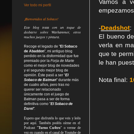
Vamos a ve
Ver todo mi perfil
empezamos p
¡Bienvenidos al Sobaco!
-
Deadshot
:
Este blog trata
con un toque de
desbarre
sobre Warhammer, otros
El bueno de 
muchos juegos y pintura.
verla en ma
Recoge el legado de "
El Sobaco
de Abaddon
", mi antiguo blog
que te perm
perdido en la disformidad
que fue
premiado por la
Forja de Marte
le han puest
como el mejor blog de novedades
y el segundo mejor blog de
opinión. Éste pasó a ser "
El
Nota final:
1
Sobaco de Batman
" durante más
de cuatro años, pero tras no
querer ser relacionado
únicamente con el juego de
Batman pasa a ser de forma
definitiva como
"
El Sobaco de
Darel
".
Espero que disfrutéis lo que
veis
y
leéis
por aquí. También podéis oírme en el
Podcast "
Turno Cu4tro
" o verme de
vez en cuando en el canal de Youtube de